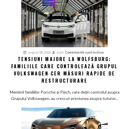
furnizorii
auto
germani,
arată
un
studiu
recent
pentru
august 08, 2026
auto
Comentariile sunt închise
TENSIUNI MAJORE LA WOLFSBURG:
Tensiuni
FAMILIILE CARE CONTROLEAZĂ GRUPUL
majore
la
VOLKSWAGEN CER MĂSURI RAPIDE DE
Wolfsburg:
RESTRUCTURARE
Familiile
care
Membrii familiilor Porsche și Piëch, care dețin controlul asupra
controlează
Grupului Volkswagen, au crescut presiunea asupra tuturor...
Grupul
Volkswagen
cer
măsuri
rapide