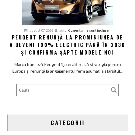
de
restructurare
pentru
august 07, 2026
auto
Comentariile sunt închise
PEUGEOT RENUNȚĂ LA PROMISIUNEA DE
Peugeot
A DEVENI 100% ELECTRIC PÂNĂ ÎN 2030
renunță
la
ȘI CONFIRMĂ ȘAPTE MODELE NOI
promisiunea
de
Marca franceză Peugeot își recalibrează strategia pentru
a
Europa și renunță la angajamentul ferm asumat la sfârșitul...
deveni
100%
electric
până
în
2030
și
CATEGORII
confirmă
șapte