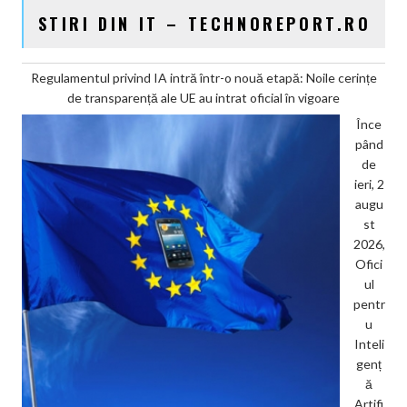
STIRI DIN IT – TECHNOREPORT.RO
Regulamentul privind IA intră într-o nouă etapă: Noile cerințe
de transparență ale UE au intrat oficial în vigoare
Înce
pând
de
ieri, 2
augu
st
2026,
Ofici
ul
pentr
u
Inteli
genț
ă
Artifi