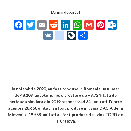
Da mai departe!
F
T
E
R
Li
W
G
Pi
O
ac
w
m
e
n
h
m
nt
ut
V
g
Li
P
e
itt
ai
d
ke
at
ai
er
lo
K
o
ve
ar
b
er
l
di
dI
s
l
es
o
o
Jo
ta
o
t
n
A
t
k.
gl
ur
je
o
p
co
e_
n
az
k
p
m
b
al
ă
o
In noiembrie 2020, au fost produse in Romania un numar
de 48.208 autoturisme, o crestere de +8.72% fata de
o
perioada similara din 2019 respectiv 44.341 unitati. Dintre
k
acestea 28.650 unitati au fost produse in uzina DACIA de la
Mioveni si 19.558 unitati au fost produse de uzina FORD de
m
la Craiova.
ar