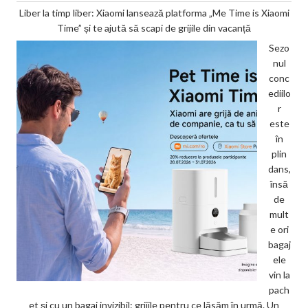
Liber la timp liber: Xiaomi lansează platforma „Me Time is Xiaomi
Time” și te ajută să scapi de grijile din vacanță
Sezo
nul
conc
ediilo
r
este
în
plin
dans,
însă
de
mult
e ori
bagaj
ele
vin la
pach
et și cu un bagaj invizibil: grijile pentru ce lăsăm în urmă. Un