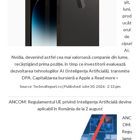
șit,
luni,
prod
ucăt
orul
de
cipuri
AI,
Nvidia, devenind astfel cea mai valoroasă companie din lume,
recâștigând prima poziție, în timp ce investitorii evaluează
dezvoltarea tehnologiilor AI (Inteligența Artificială), transmite
DPA. Capitalizarea bursieră a Apple a
Read more »
Source:
TechnoReport.ro
|
Published:
iulie 30, 2026 - 2:13 pm
ANCOM: Regulamentul UE privind Inteligența Artificială devine
aplicabil în România de la 2 august
ANC
OM:
Regu
lame