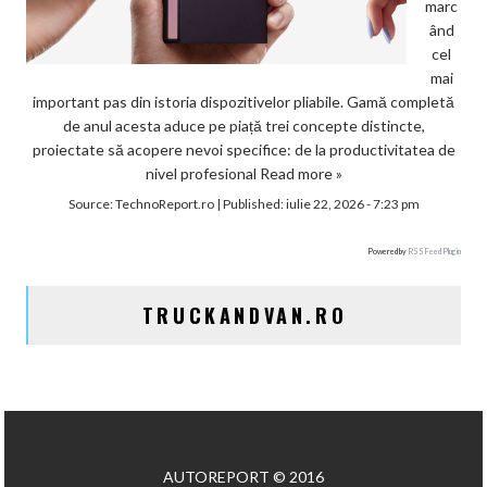
marc
ând
cel
mai
important pas din istoria dispozitivelor pliabile. Gamă completă
de anul acesta aduce pe piață trei concepte distincte,
proiectate să acopere nevoi specifice: de la productivitatea de
nivel profesional
Read more »
Source:
TechnoReport.ro
|
Published:
iulie 22, 2026 - 7:23 pm
Powered by
RSS Feed Plugin
TRUCKANDVAN.RO
AUTOREPORT © 2016