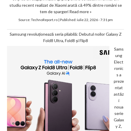
studiu recent realizat de Xiaomi arată că 49% dintre români se
tem de spargeri
Read more »
Source:
TechnoReport.ro
|
Published:
iulie 22, 2026 - 7:31 pm
Samsung revoluționează seria pliabilă: Debutul noilor Galaxy Z
Fold8 Ultra, Fold8 și Flip8
Sams
ung
Elect
ronic
s a
preze
ntat
astăz
i
noua
serie
Galax
y Z,