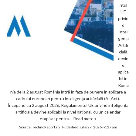
ntul
UE
privin
d
Inteli
gența
Artifi
cială
devin
e
aplica
bil în
Româ
nia de la 2 august România intră în faza de punere în aplicare a
cadrului european pentru inteligența artificială (AI Act).
Începând cu 2 august 2026, Regulamentul UE privind inteligența
artificială devine aplicabil la nivel național, cu un calendar
etapizat pentru…
Read more »
Source:
TechnoReport.ro
|
Published:
iulie 27, 2026 - 6:27 am