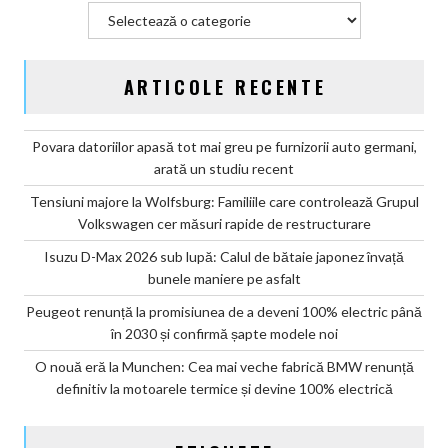
modele
Categorii
noi
ARTICOLE RECENTE
Povara datoriilor apasă tot mai greu pe furnizorii auto germani,
arată un studiu recent
Tensiuni majore la Wolfsburg: Familiile care controlează Grupul
Volkswagen cer măsuri rapide de restructurare
Isuzu D-Max 2026 sub lupă: Calul de bătaie japonez învață
bunele maniere pe asfalt
Peugeot renunță la promisiunea de a deveni 100% electric până
în 2030 și confirmă șapte modele noi
O nouă eră la Munchen: Cea mai veche fabrică BMW renunță
definitiv la motoarele termice și devine 100% electrică