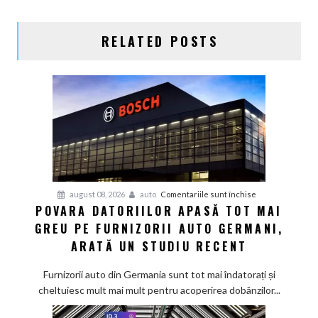
RELATED POSTS
pentru
august 08, 2026
auto
Comentariile sunt închise
POVARA DATORIILOR APASĂ TOT MAI
Povara
GREU PE FURNIZORII AUTO GERMANI,
datoriilor
apasă
ARATĂ UN STUDIU RECENT
tot
mai
Furnizorii auto din Germania sunt tot mai îndatorați și
greu
cheltuiesc mult mai mult pentru acoperirea dobânzilor...
pe