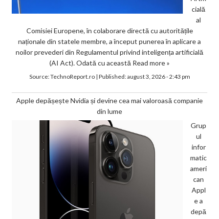
cială
al
Comisiei Europene, în colaborare directă cu autoritățile
naționale din statele membre, a început punerea în aplicare a
noilor prevederi din Regulamentul privind inteligența artificială
(AI Act). Odată cu această
Read more »
Source:
TechnoReport.ro
|
Published:
august 3, 2026 - 2:43 pm
Apple depășește Nvidia și devine cea mai valoroasă companie
din lume
Grup
ul
infor
matic
ameri
can
Appl
e a
depă