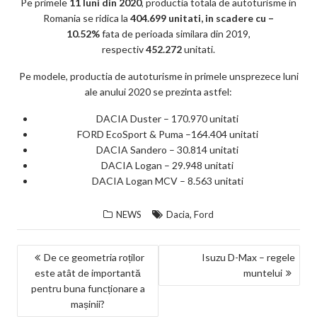
Pe primele
11 luni din 2020
, productia totala de autoturisme in
ks
Romania se ridica la
404.699 unitati, in scadere cu –
10.52%
fata de perioada similara din 2019,
respectiv
452.272
unitati.
Pe modele, productia de autoturisme in primele unsprezece luni
ale anului 2020 se prezinta astfel:
DACIA Duster – 170.970 unitati
FORD EcoSport & Puma –164.404 unitati
DACIA Sandero – 30.814 unitati
DACIA Logan – 29.948 unitati
DACIA Logan MCV – 8.563 unitati
,
NEWS
Dacia
Ford
NAVIGARE
De ce geometria roților
Isuzu D-Max – regele
este atât de importantă
muntelui
ÎN
pentru buna funcționare a
ARTICOLE
mașinii?