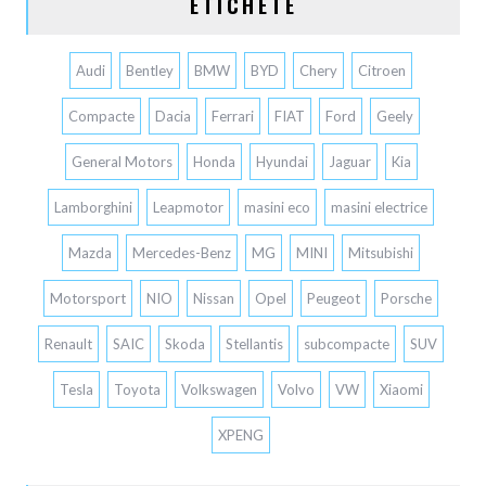
ETICHETE
Audi
Bentley
BMW
BYD
Chery
Citroen
Compacte
Dacia
Ferrari
FIAT
Ford
Geely
General Motors
Honda
Hyundai
Jaguar
Kia
Lamborghini
Leapmotor
masini eco
masini electrice
Mazda
Mercedes-Benz
MG
MINI
Mitsubishi
Motorsport
NIO
Nissan
Opel
Peugeot
Porsche
Renault
SAIC
Skoda
Stellantis
subcompacte
SUV
Tesla
Toyota
Volkswagen
Volvo
VW
Xiaomi
XPENG