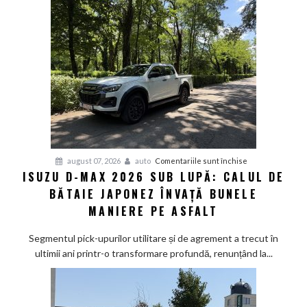
pentru
august 07, 2026
auto
Comentariile sunt închise
ISUZU D-MAX 2026 SUB LUPĂ: CALUL DE
Isuzu
BĂTAIE JAPONEZ ÎNVAȚĂ BUNELE
D-
Max
MANIERE PE ASFALT
2026
sub
Segmentul pick-upurilor utilitare și de agrement a trecut în
lupă:
ultimii ani printr-o transformare profundă, renunțând la...
Calul
de
bătaie