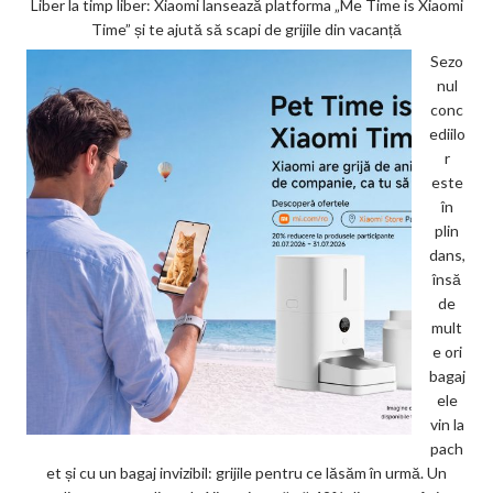
Liber la timp liber: Xiaomi lansează platforma „Me Time is Xiaomi
Time” și te ajută să scapi de grijile din vacanță
Sezo
nul
conc
ediilo
r
este
în
plin
dans,
însă
de
mult
e ori
bagaj
ele
vin la
pach
et și cu un bagaj invizibil: grijile pentru ce lăsăm în urmă. Un