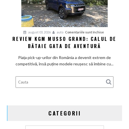
pentru
august 03, 2026
auto
Comentariile sunt închise
REVIEW KGM MUSSO GRAND: CALUL DE
Review
BĂTAIE GATA DE AVENTURĂ
KGM
Musso
Piața pick-up-urilor din România a devenit extrem de
Grand:
competitivă, însă puține modele reușesc să îmbine cu...
Calul
de
bătaie
gata
de
aventură
CATEGORII
Categorii