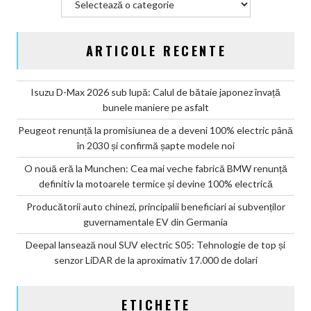
ARTICOLE RECENTE
Isuzu D-Max 2026 sub lupă: Calul de bătaie japonez învață
bunele maniere pe asfalt
Peugeot renunță la promisiunea de a deveni 100% electric până
în 2030 și confirmă șapte modele noi
O nouă eră la Munchen: Cea mai veche fabrică BMW renunță
definitiv la motoarele termice și devine 100% electrică
Producătorii auto chinezi, principalii beneficiari ai subvenților
guvernamentale EV din Germania
Deepal lansează noul SUV electric S05: Tehnologie de top și
senzor LiDAR de la aproximativ 17.000 de dolari
ETICHETE