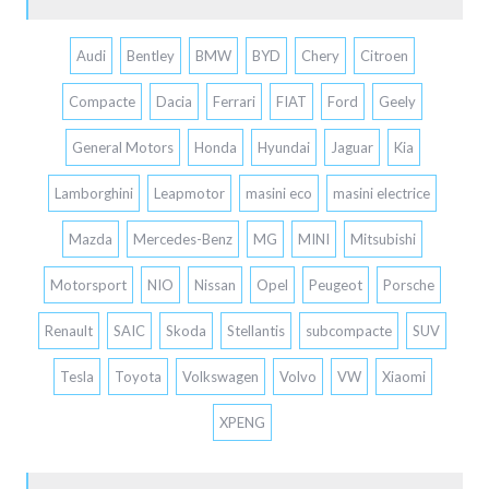
Audi
Bentley
BMW
BYD
Chery
Citroen
Compacte
Dacia
Ferrari
FIAT
Ford
Geely
General Motors
Honda
Hyundai
Jaguar
Kia
Lamborghini
Leapmotor
masini eco
masini electrice
Mazda
Mercedes-Benz
MG
MINI
Mitsubishi
Motorsport
NIO
Nissan
Opel
Peugeot
Porsche
Renault
SAIC
Skoda
Stellantis
subcompacte
SUV
Tesla
Toyota
Volkswagen
Volvo
VW
Xiaomi
XPENG