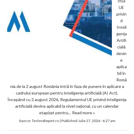
ntul
UE
privin
d
Inteli
gența
Artifi
cială
devin
e
aplica
bil în
Româ
nia de la 2 august România intră în faza de punere în aplicare a
cadrului european pentru inteligența artificială (AI Act).
Începând cu 2 august 2026, Regulamentul UE privind inteligența
artificială devine aplicabil la nivel național, cu un calendar
etapizat pentru…
Read more »
Source:
TechnoReport.ro
|
Published:
iulie 27, 2026 - 6:27 am