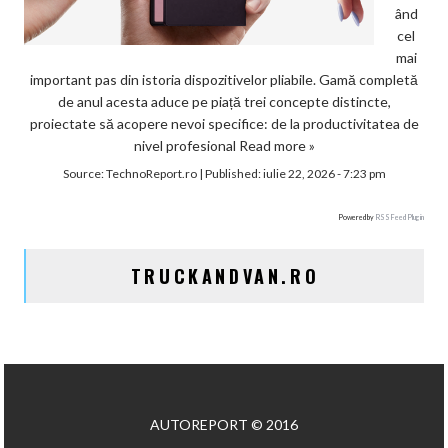
ând
cel
mai
important pas din istoria dispozitivelor pliabile. Gamă completă
de anul acesta aduce pe piață trei concepte distincte,
proiectate să acopere nevoi specifice: de la productivitatea de
nivel profesional
Read more »
Source:
TechnoReport.ro
|
Published:
iulie 22, 2026 - 7:23 pm
Powered by
RSS Feed Plugin
TRUCKANDVAN.RO
AUTOREPORT © 2016