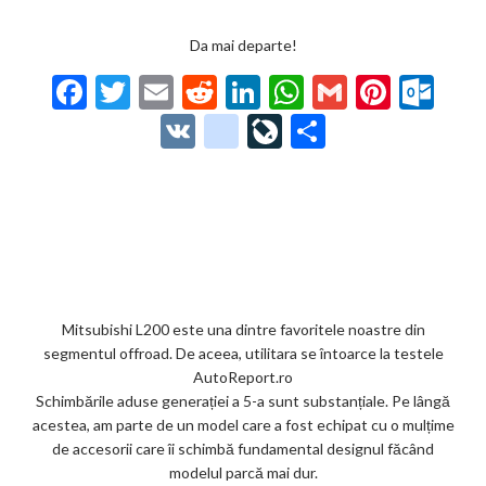
Da mai departe!
F
T
E
R
Li
W
G
Pi
O
ac
w
m
e
n
h
m
nt
ut
V
g
Li
P
e
itt
ai
d
ke
at
ai
er
lo
K
o
ve
ar
b
er
l
di
dI
s
l
es
o
o
Jo
ta
o
t
n
A
t
k.
gl
ur
je
o
p
co
e_
n
az
k
p
m
b
al
ă
o
Mitsubishi L200 este una dintre favoritele noastre din
segmentul offroad. De aceea, utilitara se întoarce la testele
o
AutoReport.ro
k
Schimbările aduse generației a 5-a sunt substanțiale. Pe lângă
acestea, am parte de un model care a fost echipat cu o mulțime
m
de accesorii care îi schimbă fundamental designul făcând
ar
modelul parcă mai dur.