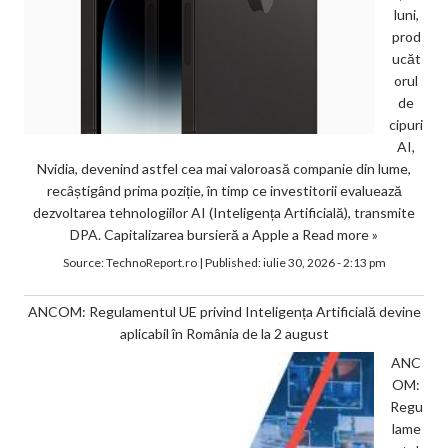
luni,
prod
ucăt
orul
de
cipuri
AI,
Nvidia, devenind astfel cea mai valoroasă companie din lume,
recâștigând prima poziție, în timp ce investitorii evaluează
dezvoltarea tehnologiilor AI (Inteligența Artificială), transmite
DPA. Capitalizarea bursieră a Apple a
Read more »
Source:
TechnoReport.ro
|
Published:
iulie 30, 2026 - 2:13 pm
ANCOM: Regulamentul UE privind Inteligența Artificială devine
aplicabil în România de la 2 august
ANC
OM:
Regu
lame