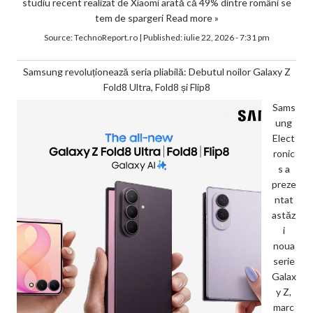
studiu recent realizat de Xiaomi arată că 49% dintre români se
tem de spargeri
Read more »
Source:
TechnoReport.ro
|
Published:
iulie 22, 2026 - 7:31 pm
Samsung revoluționează seria pliabilă: Debutul noilor Galaxy Z
Fold8 Ultra, Fold8 și Flip8
Sams
ung
Elect
ronic
s a
preze
ntat
astăz
i
noua
serie
Galax
y Z,
marc