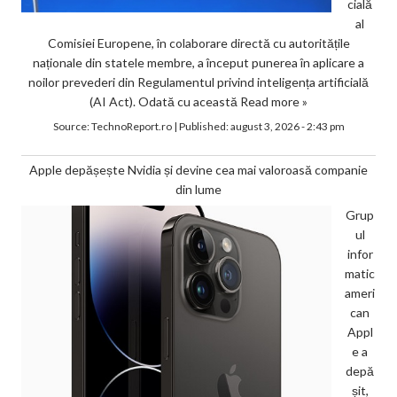
cială
al
Comisiei Europene, în colaborare directă cu autoritățile
naționale din statele membre, a început punerea în aplicare a
noilor prevederi din Regulamentul privind inteligența artificială
(AI Act). Odată cu această
Read more »
Source:
TechnoReport.ro
|
Published:
august 3, 2026 - 2:43 pm
Apple depășește Nvidia și devine cea mai valoroasă companie
din lume
Grup
ul
infor
matic
ameri
can
Appl
e a
depă
șit,