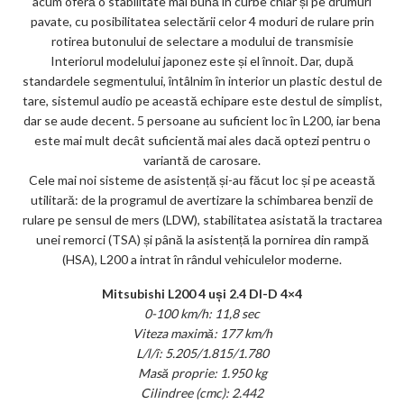
acum oferă o stabilitate mai bună în curbe chiar și pe drumuri
pavate, cu posibilitatea selectării celor 4 moduri de rulare prin
rotirea butonului de selectare a modului de transmisie
Interiorul modelului japonez este și el înnoit. Dar, după
standardele segmentului, întâlnim în interior un plastic destul de
tare, sistemul audio pe această echipare este destul de simplist,
dar se aude decent. 5 persoane au suficient loc în L200, iar bena
este mai mult decât suficientă mai ales dacă optezi pentru o
variantă de carosare.
Cele mai noi sisteme de asistență și-au făcut loc și pe această
utilitară: de la programul de avertizare la schimbarea benzii de
rulare pe sensul de mers (LDW), stabilitatea asistată la tractarea
unei remorci (TSA) și până la asistență la pornirea din rampă
(HSA), L200 a intrat în rândul vehiculelor moderne.
Mitsubishi L200 4 uși 2.4 DI-D 4×4
0-100 km/h: 11,8 sec
Viteza maximă: 177 km/h
L/l/î: 5.205/1.815/1.780
Masă proprie: 1.950 kg
Cilindree (cmc): 2.442