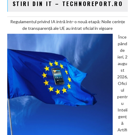
STIRI DIN IT – TECHNOREPORT.RO
Regulamentul privind IA intră într-o nouă etapă: Noile cerințe
de transparență ale UE au intrat oficial în vigoare
Înce
pând
de
ieri, 2
augu
st
2026,
Ofici
ul
pentr
u
Inteli
genț
ă
Artifi