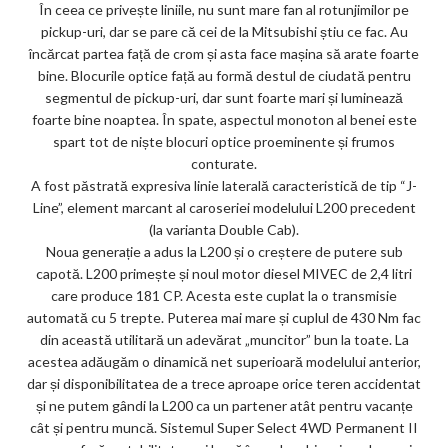
În ceea ce privește liniile, nu sunt mare fan al rotunjimilor pe
ks
pickup-uri, dar se pare că cei de la Mitsubishi știu ce fac. Au
încărcat partea față de crom și asta face mașina să arate foarte
bine. Blocurile optice față au formă destul de ciudată pentru
segmentul de pickup-uri, dar sunt foarte mari și luminează
foarte bine noaptea. În spate, aspectul monoton al benei este
spart tot de niște blocuri optice proeminente și frumos
conturate.
A fost păstrată expresiva linie laterală caracteristică de tip “J-
Line”, element marcant al caroseriei modelului L200 precedent
(la varianta Double Cab).
Noua generație a adus la L200 și o creștere de putere sub
capotă. L200 primește și noul motor diesel MIVEC de 2,4 litri
care produce 181 CP. Acesta este cuplat la o transmisie
automată cu 5 trepte. Puterea mai mare și cuplul de 430 Nm fac
din această utilitară un adevărat „muncitor” bun la toate. La
acestea adăugăm o dinamică net superioară modelului anterior,
dar și disponibilitatea de a trece aproape orice teren accidentat
și ne putem gândi la L200 ca un partener atât pentru vacanțe
cât și pentru muncă. Sistemul Super Select 4WD Permanent II