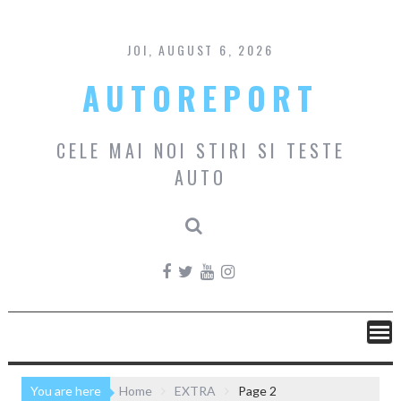
Skip
to
content
JOI, AUGUST 6, 2026
AUTOREPORT
CELE MAI NOI STIRI SI TESTE
AUTO
You are here
Home
EXTRA
Page 2