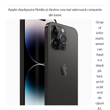
Apple depășește Nvidia și devine cea mai valoroasă companie
din lume
Grup
ul
infor
matic
ameri
can
Appl
e a
depă
șit,
luni,
prod
ucăt
orul
de
cipuri
AI,