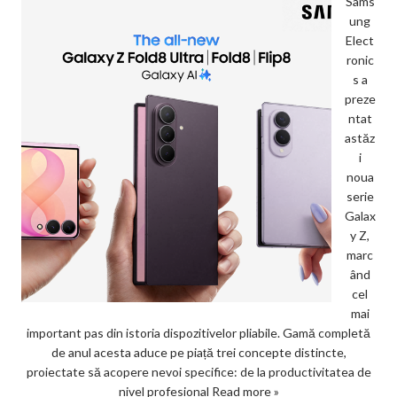
Sams
ung
Elect
ronic
s a
preze
ntat
astăz
i
noua
serie
Galax
y Z,
marc
ând
cel
mai
important pas din istoria dispozitivelor pliabile. Gamă completă
de anul acesta aduce pe piață trei concepte distincte,
proiectate să acopere nevoi specifice: de la productivitatea de
nivel profesional
Read more »