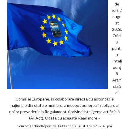
de
ieri, 2
augu
st
2026,
Ofici
ul
pentr
u
Inteli
genț
ă
Artifi
cială
al
Comisiei Europene, în colaborare directă cu autoritățile
naționale din statele membre, a început punerea în aplicare a
noilor prevederi din Regulamentul privind inteligența artificială
(AI Act). Odată cu această
Read more »
Source:
TechnoReport.ro
|
Published:
august 3, 2026 - 2:43 pm