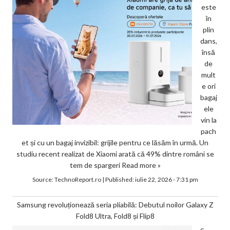
este
în
plin
dans,
însă
de
mult
e ori
bagaj
ele
vin la
pach
et și cu un bagaj invizibil: grijile pentru ce lăsăm în urmă. Un
studiu recent realizat de Xiaomi arată că 49% dintre români se
tem de spargeri
Read more »
Source:
TechnoReport.ro
|
Published:
iulie 22, 2026 - 7:31 pm
Samsung revoluționează seria pliabilă: Debutul noilor Galaxy Z
Fold8 Ultra, Fold8 și Flip8