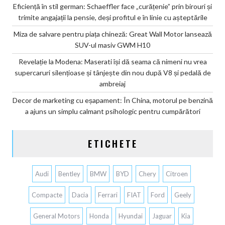
Eficiență în stil german: Schaeffler face „curățenie” prin birouri și
trimite angajații la pensie, deși profitul e în linie cu așteptările
Miza de salvare pentru piața chineză: Great Wall Motor lansează
SUV-ul masiv GWM H10
Revelație la Modena: Maserati își dă seama că nimeni nu vrea
supercaruri silențioase și tânjește din nou după V8 și pedală de
ambreiaj
Decor de marketing cu eșapament: În China, motorul pe benzină
a ajuns un simplu calmant psihologic pentru cumpărători
ETICHETE
Audi
Bentley
BMW
BYD
Chery
Citroen
Compacte
Dacia
Ferrari
FIAT
Ford
Geely
General Motors
Honda
Hyundai
Jaguar
Kia