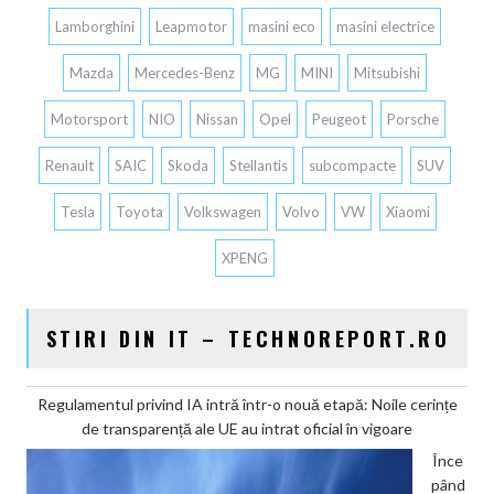
Lamborghini
Leapmotor
masini eco
masini electrice
Mazda
Mercedes-Benz
MG
MINI
Mitsubishi
Motorsport
NIO
Nissan
Opel
Peugeot
Porsche
Renault
SAIC
Skoda
Stellantis
subcompacte
SUV
Tesla
Toyota
Volkswagen
Volvo
VW
Xiaomi
XPENG
STIRI DIN IT – TECHNOREPORT.RO
Regulamentul privind IA intră într-o nouă etapă: Noile cerințe
de transparență ale UE au intrat oficial în vigoare
Înce
pând