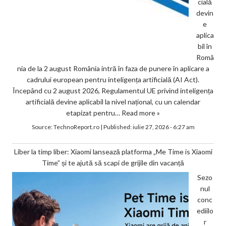
cială
devin
e
aplica
bil în
Româ
nia de la 2 august România intră în faza de punere în aplicare a
cadrului european pentru inteligența artificială (AI Act).
Începând cu 2 august 2026, Regulamentul UE privind inteligența
artificială devine aplicabil la nivel național, cu un calendar
etapizat pentru…
Read more »
Source:
TechnoReport.ro
|
Published:
iulie 27, 2026 - 6:27 am
Liber la timp liber: Xiaomi lansează platforma „Me Time is Xiaomi
Time” și te ajută să scapi de grijile din vacanță
Sezo
nul
conc
ediilo
r