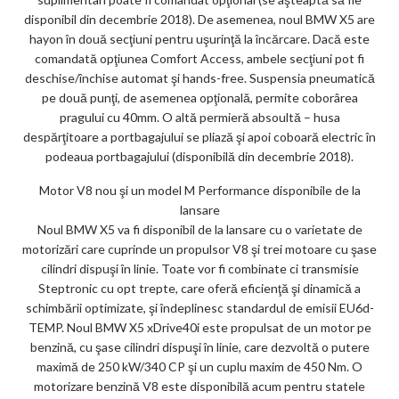
disponibil din decembrie 2018). De asemenea, noul BMW X5 are
hayon în două secţiuni pentru uşurinţă la încărcare. Dacă este
comandată opţiunea Comfort Access, ambele secţiuni pot fi
deschise/închise automat şi hands-free. Suspensia pneumatică
pe două punţi, de asemenea opţională, permite coborârea
pragului cu 40mm. O altă permieră absoultă – husa
despărţitoare a portbagajului se pliază şi apoi coboară electric în
podeaua portbagajului (disponibilă din decembrie 2018).
Motor V8 nou şi un model M Performance disponibile de la
lansare
Noul BMW X5 va fi disponibil de la lansare cu o varietate de
motorizări care cuprinde un propulsor V8 şi trei motoare cu şase
cilindri dispuşi în linie. Toate vor fi combinate ci transmisie
Steptronic cu opt trepte, care oferă eficienţă şi dinamică a
schimbării optimizate, şi îndeplinesc standardul de emisii EU6d-
TEMP. Noul BMW X5 xDrive40i este propulsat de un motor pe
benzină, cu şase cilindri dispuşi în linie, care dezvoltă o putere
maximă de 250 kW/340 CP şi un cuplu maxim de 450 Nm. O
motorizare benzină V8 este disponibilă acum pentru statele