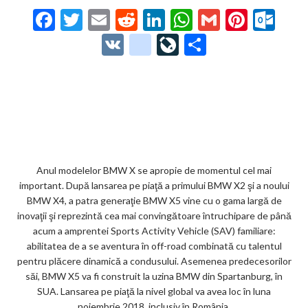
F
T
E
R
Li
W
G
Pi
O
ac
w
m
e
n
h
m
nt
ut
V
g
Li
P
e
itt
ai
d
ke
at
ai
er
lo
K
o
ve
ar
b
er
l
di
dI
s
l
es
o
o
Jo
ta
o
t
n
A
t
k.
gl
ur
je
o
p
co
e_
n
az
k
p
m
b
al
ă
o
Anul modelelor BMW X se apropie de momentul cel mai
important. După lansarea pe piaţă a primului BMW X2 şi a noului
o
BMW X4, a patra generaţie BMW X5 vine cu o gama largă de
k
inovaţii şi reprezintă cea mai convingătoare întruchipare de până
acum a amprentei Sports Activity Vehicle (SAV) familiare:
m
abilitatea de a se aventura în off-road combinată cu talentul
ar
pentru plăcere dinamică a condusului. Asemenea predecesorilor
săi, BMW X5 va fi construit la uzina BMW din Spartanburg, în
ks
SUA. Lansarea pe piaţă la nivel global va avea loc în luna
noiembrie 2018, inclusiv în România.