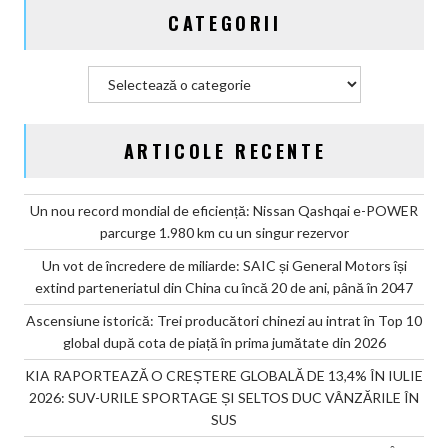
CATEGORII
piață
în
prima
Categorii
jumătate
din
2026
ARTICOLE RECENTE
Un nou record mondial de eficiență: Nissan Qashqai e-POWER
parcurge 1.980 km cu un singur rezervor
Un vot de încredere de miliarde: SAIC și General Motors își
extind parteneriatul din China cu încă 20 de ani, până în 2047
Ascensiune istorică: Trei producători chinezi au intrat în Top 10
global după cota de piață în prima jumătate din 2026
KIA RAPORTEAZĂ O CREȘTERE GLOBALĂ DE 13,4% ÎN IULIE
2026: SUV-URILE SPORTAGE ȘI SELTOS DUC VÂNZĂRILE ÎN
SUS