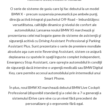
O serie de sisteme de şasiu care îşi fac debutul la un model
BMW X – precum suspensia pneumatică pe ambele punţi,
direcţia activă integral şi pachetul Off-Road – îmbunătăţesc
versatilitatea, calităţile dinamice şi nivelul de confort ale
automobilului. Lansarea noului BMW X5 marchează şi
prezentarea celei mai bogate game de sisteme de asistenţă şi
siguranţă acitivă cu Driving Assistant Professional şi Parking
Assistant Plus. Sunt prezentate o serie de premiere mondiale
absolute aşa cum este Reversing Assistant, sistem ce asigură
deplasarea cu spatele în spaţii înguste complet independent,
Emergency Stop Assistant, care opreşte automobilul în condiţii
de siguranţă dacă intervine o urgenţă medicală sau BMW Digital
Key, care permite accesul automobilului prin intermediul unui
Smart Phone.
În plus, noul BMW X5 marchează debutul BMW Live Cockpit
Professional (disponibil standard) şi a celei de-a 7-a generaţii a
sistemului iDrive care vine cu un nivel fără precedent de
personalizare şi o ergonomie fără egal.