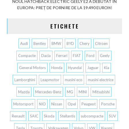
NOUL HATCHBACK ELECTRIC GEELY E2 A DEBUTAT ÎN
EUROPA: PREȚ DE PORNIRE DE LA 19.490 EURO￼
ETICHETE
Audi
Bentley
BMW
BYD
Chery
Citroen
Compacte
Dacia
Ferrari
FIAT
Ford
Geely
General Motors
Honda
Hyundai
Jaguar
Kia
Lamborghini
Leapmotor
masini eco
masini electrice
Mazda
Mercedes-Benz
MG
MINI
Mitsubishi
Motorsport
NIO
Nissan
Opel
Peugeot
Porsche
Renault
SAIC
Skoda
Stellantis
subcompacte
SUV
Tesla
Toyota
Volkswagen
Volvo
VW
Xiaomi