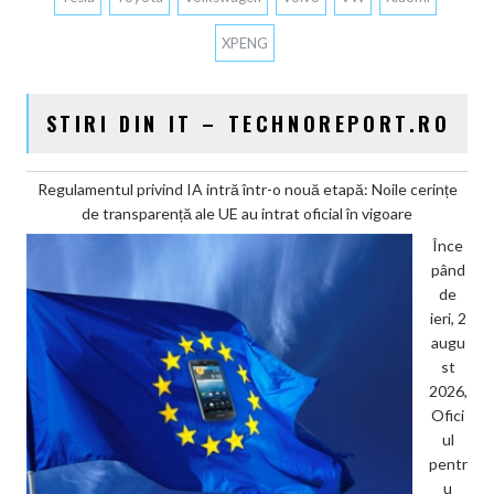
XPENG
STIRI DIN IT – TECHNOREPORT.RO
Regulamentul privind IA intră într-o nouă etapă: Noile cerințe
de transparență ale UE au intrat oficial în vigoare
Înce
pând
de
ieri, 2
augu
st
2026,
Ofici
ul
pentr
u