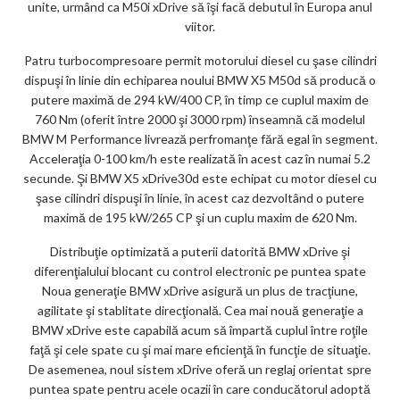
unite, urmând ca M50i xDrive să îşi facă debutul în Europa anul
viitor.
Patru turbocompresoare permit motorului diesel cu şase cilindri
dispuşi în linie din echiparea noului BMW X5 M50d să producă o
putere maximă de 294 kW/400 CP, în timp ce cuplul maxim de
760 Nm (oferit între 2000 şi 3000 rpm) înseamnă că modelul
BMW M Performance livrează perfromanţe fără egal în segment.
Acceleraţia 0-100 km/h este realizată în acest caz în numai 5.2
secunde. Şi BMW X5 xDrive30d este echipat cu motor diesel cu
şase cilindri dispuşi în linie, în acest caz dezvoltând o putere
maximă de 195 kW/265 CP şi un cuplu maxim de 620 Nm.
Distribuţie optimizată a puterii datorită BMW xDrive şi
diferenţialului blocant cu control electronic pe puntea spate
Noua generaţie BMW xDrive asigură un plus de tracţiune,
agilitate şi stablitate direcţională. Cea mai nouă generaţie a
BMW xDrive este capabilă acum să împartă cuplul între roţile
faţă şi cele spate cu şi mai mare eficienţă în funcţie de situaţie.
De asemenea, noul sistem xDrive oferă un reglaj orientat spre
puntea spate pentru acele ocazii în care conducătorul adoptă