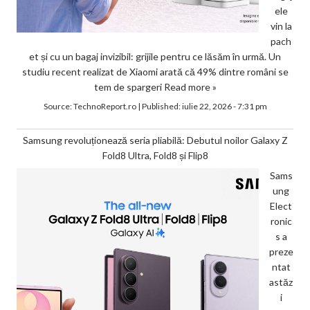
ele
vin la
pach
et și cu un bagaj invizibil: grijile pentru ce lăsăm în urmă. Un
studiu recent realizat de Xiaomi arată că 49% dintre români se
tem de spargeri
Read more »
Source:
TechnoReport.ro
|
Published:
iulie 22, 2026 - 7:31 pm
Samsung revoluționează seria pliabilă: Debutul noilor Galaxy Z
Fold8 Ultra, Fold8 și Flip8
Sams
ung
Elect
ronic
s a
preze
ntat
astăz
i