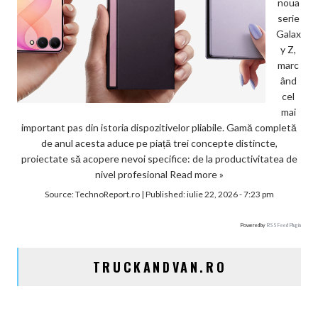
noua
serie
Galax
y Z,
marc
ând
cel
mai
important pas din istoria dispozitivelor pliabile. Gamă completă
de anul acesta aduce pe piață trei concepte distincte,
proiectate să acopere nevoi specifice: de la productivitatea de
nivel profesional
Read more »
Source:
TechnoReport.ro
|
Published:
iulie 22, 2026 - 7:23 pm
Powered by
RSS Feed Plugin
TRUCKANDVAN.RO