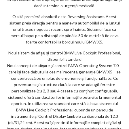
dacă intervine o urgenţă medicală.
O altă premieră absolută este Reversing Assistant. Acest
sistem preia direcţia pentru a manevra automobilul de-a lungul
unui traseu negociat recent spre înainte. Sistemul face ca
mersul înapoi pe o distanţă de până la 80 de metri să fie ceva
foarte confortabil la bordul noului BMW X5.
Noul sistem de afişaj şi control BMW Live Cockpit Professional,
disponibil standard
Noul concept de afişare şi control BMW Operating System 7.0 –
care îşi face debutul la cea mai recentă generaţie BMW X5 – se
concentrează pe un plus de ergonomie şi funcţionalitate. Cu
prezentarea şi structura clară, la care se adaugă ferestre
personalizate (cu 2, 3 sau 4 casete cu conţinut configruabil),
sistemul oferă conducătorilor informaţiile potrivite la momentul
oportun. În utilizarea sa standard care stă la baza sistemului
BMW Live Cockpit Professional, cuprinde un panou de
instrumente şi Control Display (ambele cu diagonala de 12,3
ţoli/31,24 cm). Acestea îşi prezintă informaţiile complet digital şi
într-un design clar şi modern. Interacţiunea multimodală permite