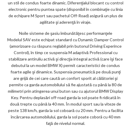
un stil de condus foarte dinamic. Diferenţialul blocant cu control
electronic pentru puntea spate (disponibil în combinaţie cu linia
de echipare M Sport sau pachetul Off-Road) asigură un plus de
agilitate şi aderenţă în viraje.
Noile sisteme de şasiu îmbunătăţesc performanţele
Modelul SAV este echipat standard cu Dynamic Damper Control
(amorizoare cu răspuns reglabil prin butonul Driving Experince
Control), în timp ce suspensia M adaptivă Professional cu
stabilizare antiruliu activă şi direcţia integral activă (care îşi face
debutul la un model BMW X) permit caracteristici de condus
foarte agile şi dinamice. Suspensia pneumatică pe două punţi
are grijă de cei care caută un confort sporit al călătoriei şi
permite ca garda automobilului să fie ajustată cu până la 80 de
milimetri prin atingerea unui buton sau cu ajutorul BMW Display
Key. Pentru deplasări off-road garda la sol poate fi ridicată în
două trepte cu până la 40 mm. În modul sport sau la viteze de
peste 138 km/h, garda la sol coboară cu 20 mm. Pentru a facilita
încărcarea automobilului, garda la sol poate coborâ cu 40 mm
faţă de nivelul normal.