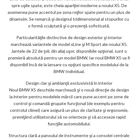
spre uşile spate, este cheia apariţiei moderne a noului X5. De
asemenea pune accentul pe zona roţilor spate pentru un plus de
dinamsim. Se remarcă şi designul tridimensional al stopurilor cu
o formă sculptată şi o prezenţă sofisticată.
Particularităţile distinctive de design exterior şi interior
marchează variantele de model xLine şi M Sport ale noului X5.
Jantele de 22 de ţoli, din aliaj uşor, disponibile opţional, sunt o
premieră absolută pentru un model BMW. Iar noul BMW X5 va fi
disponibil încă de la lansare cu opţiuni specifice modelului de la
BMW Individual.
Design clar şi ambianţă exclusivistă în interior
Noul BMW X5 deschide marchează şi o nouă direcţie de design
la interior pentru modelele mărcii care pune accent pe zone de
control şi comandă grupate funcţional (de exemplu pentru
controlul climei) care asigură un plus de claritate şi ergonomie,
premiţând utilizatorului să se orienteze şi să acceseze rapid
funcţiile automobilului.
Structura clară a panoului de instrumente şi a consolei centrale