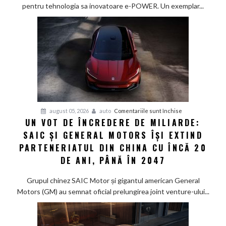
eficiență:
pentru tehnologia sa inovatoare e-POWER. Un exemplar...
Nissan
Qashqai
e-
POWER
parcurge
1.980
km
cu
un
pentru
august 05, 2026
auto
Comentariile sunt închise
singur
UN VOT DE ÎNCREDERE DE MILIARDE:
Un
rezervor
SAIC ȘI GENERAL MOTORS ÎȘI EXTIND
vot
de
PARTENERIATUL DIN CHINA CU ÎNCĂ 20
încredere
DE ANI, PÂNĂ ÎN 2047
de
miliarde:
Grupul chinez SAIC Motor și gigantul american General
SAIC
Motors (GM) au semnat oficial prelungirea joint venture-ului...
și
General
Motors