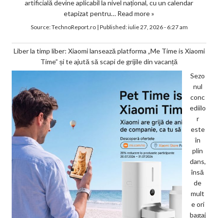
artificială devine aplicabil la nivel național, cu un calendar
etapizat pentru…
Read more »
Source:
TechnoReport.ro
|
Published:
iulie 27, 2026 - 6:27 am
Liber la timp liber: Xiaomi lansează platforma „Me Time is Xiaomi
Time” și te ajută să scapi de grijile din vacanță
Sezo
nul
conc
ediilo
r
este
în
plin
dans,
însă
de
mult
e ori
bagaj