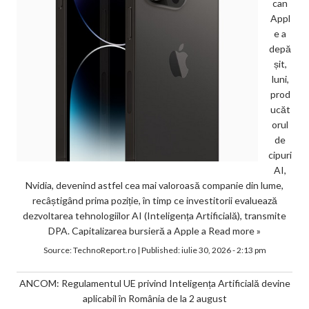
can
Appl
e a
depă
șit,
luni,
prod
ucăt
orul
de
cipuri
AI,
Nvidia, devenind astfel cea mai valoroasă companie din lume,
recâștigând prima poziție, în timp ce investitorii evaluează
dezvoltarea tehnologiilor AI (Inteligența Artificială), transmite
DPA. Capitalizarea bursieră a Apple a
Read more »
Source:
TechnoReport.ro
|
Published:
iulie 30, 2026 - 2:13 pm
ANCOM: Regulamentul UE privind Inteligența Artificială devine
aplicabil în România de la 2 august