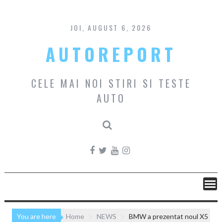
Skip
to
content
JOI, AUGUST 6, 2026
AUTOREPORT
CELE MAI NOI STIRI SI TESTE
AUTO
You are here
Home
NEWS
BMW a prezentat noul X5