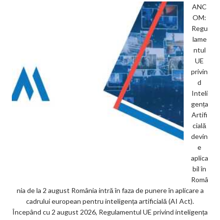
ANC
OM:
Regu
lame
ntul
UE
privin
d
Inteli
gența
Artifi
cială
devin
e
aplica
bil în
Româ
nia de la 2 august România intră în faza de punere în aplicare a
cadrului european pentru inteligența artificială (AI Act).
Începând cu 2 august 2026, Regulamentul UE privind inteligența