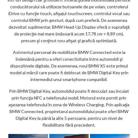
conducătorului să utilizeze butoanele de pe volan, controlerul
iDrive cu funcţie touch, afişajul touchscreen, controlul vocal sau
controlul BMW prin gesturi, după cum preferă. De asemenea
dezvoltat suplimentar, BMW Head-Up Display oferă o suprafaţă
de proiecţie mai mare (măsoară acum 17,78 cm × 8,89 cm),
precum şi conţinut nou afişat şi grafică optimizată.
Asistentul personal de mobilitate BMW Connected este la
îndemână pentru a oferi conectivitate între automobil şi
dispozitivele digitale. De asemenea, noul BMW X5 este primul
model al mărcii care poate fi deblocat de BMW Digital Key prin
intermediul unui smartphone compatibil.
Prin BMW Digital Key, automobilul poate fi descuiat sau încuiat
prin funcţia NFC a telefonului mobil. Motorul este pornit prin
aşezarea telefonului în zona de Wireless Charging. Prin aplicaţia
BMW Connected, propiretarul automobilului poate oferi BMW
Digital Key la până la alte 5 persoane, pentru un nivel de
flexibilitate fără precedent.