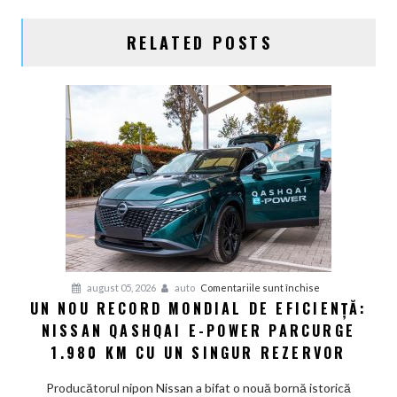
ARTICOLE
RELATED POSTS
pentru
august 05, 2026
auto
Comentariile sunt închise
UN NOU RECORD MONDIAL DE EFICIENȚĂ:
Un
NISSAN QASHQAI E-POWER PARCURGE
nou
record
1.980 KM CU UN SINGUR REZERVOR
mondial
de
Producătorul nipon Nissan a bifat o nouă bornă istorică