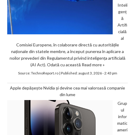
Inteli
genț
ă
Artifi
cială
al
Comisiei Europene, în colaborare directă cu autoritățile
naționale din statele membre, a început punerea în aplicare a
noilor prevederi din Regulamentul privind inteligența artificială
(AI Act). Odată cu această
Read more »
Source:
TechnoReport.ro
|
Published:
august 3, 2026 - 2:43 pm
Apple depășește Nvidia și devine cea mai valoroasă companie
din lume
Grup
ul
infor
matic
ameri