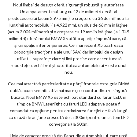
Noul limbaj de design oferă siguranţă robustă şi autoritate
Un ampatament mai lung cu 42 de milimetri decât al
predecesorului (acum 2.975 mm), o creştere cu 36 de milimetri a
lungimii automobilului (la 4.922 mm), un plus de 66 mm în lăţime
(acum 2.004 milimetri) şi o creştere cu 19 mm în înălţime (la 1.745
milimetri) oferă noului BMW X5 atât o apariţie impunătoare, cât
şi un spaţiu interior generos. Cel mai recent X5 păstrează
proporţiile tradiţionale ale unui SAV, dar limbajul de design
utilizat – suprafeţe clare şi linii precise care accentuează
robusteţea, echilibrul şi autoritatea automobilului – este unul
nou.
Cea mai atractivă particularitate a părţii frontale este grila BMW
dublă, acum semnificativ mai mare şi cu contur dintr-o singură
bucată. Noul BMW X5 este echipat standard cu faruri LED, în
timp ce BMW Laserlight cu faruri LED adaptive poate fi
comandat ca opţiune pentru optimizarea funcţiei de fază lungă
cu o rază de acţiune crescută de la 300m (pentru un sistem LED
conveţional) la 500m.
Linia de caracter precisă din flancurile automobilului, care urcă