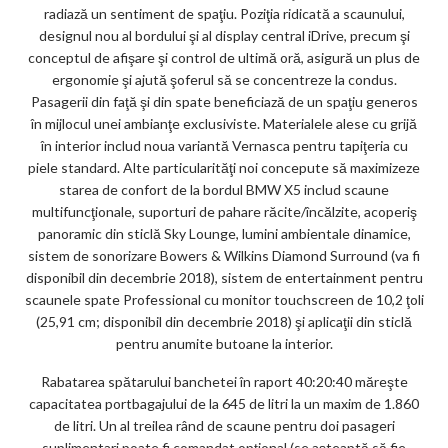
radiază un sentiment de spaţiu. Poziţia ridicată a scaunului,
designul nou al bordului şi al display central iDrive, precum şi
conceptul de afişare şi control de ultimă oră, asigură un plus de
ergonomie şi ajută şoferul să se concentreze la condus.
Pasagerii din faţă şi din spate beneficiază de un spaţiu generos
în mijlocul unei ambianţe exclusiviste. Materialele alese cu grijă
în interior includ noua variantă Vernasca pentru tapiţeria cu
piele standard. Alte particularităţi noi concepute să maximizeze
starea de confort de la bordul BMW X5 includ scaune
multifuncţionale, suporturi de pahare răcite/încălzite, acoperiş
panoramic din sticlă Sky Lounge, lumini ambientale dinamice,
sistem de sonorizare Bowers & Wilkins Diamond Surround (va fi
disponibil din decembrie 2018), sistem de entertainment pentru
scaunele spate Professional cu monitor touchscreen de 10,2 ţoli
(25,91 cm; disponibil din decembrie 2018) şi aplicaţii din sticlă
pentru anumite butoane la interior.
Rabatarea spătarului banchetei în raport 40:20:40 măreşte
capacitatea portbagajului de la 645 de litri la un maxim de 1.860
de litri. Un al treilea rând de scaune pentru doi pasageri
suplimentari poate fi comandat opţional (se aşteaptă să fie