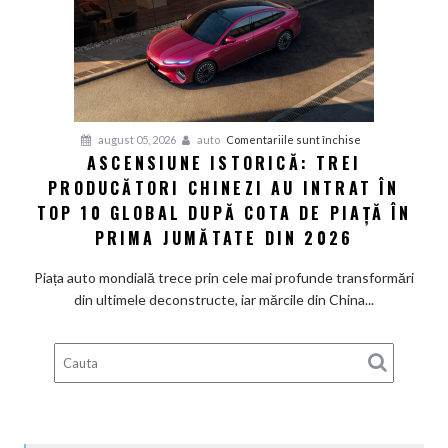
își
extind
parteneriatul
din
China
cu
pentru
august 05, 2026
auto
Comentariile sunt închise
încă
ASCENSIUNE ISTORICĂ: TREI
Ascensiune
20
PRODUCĂTORI CHINEZI AU INTRAT ÎN
istorică:
de
Trei
TOP 10 GLOBAL DUPĂ COTA DE PIAȚĂ ÎN
ani,
producători
PRIMA JUMĂTATE DIN 2026
până
chinezi
în
au
Piața auto mondială trece prin cele mai profunde transformări
2047
intrat
din ultimele deconstructe, iar mărcile din China...
în
Top
10
global
după
cota
de