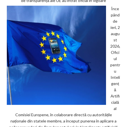
de transparență ale UE au intrat oficial în vigoare
Înce
pând
de
ieri, 2
augu
st
2026,
Ofici
ul
pentr
u
Inteli
genț
ă
Artifi
cială
al
Comisiei Europene, în colaborare directă cu autoritățile
naționale din statele membre, a început punerea în aplicare a