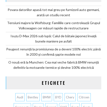
Povara datoriilor apasă tot mai greu pe furnizorii auto germani,
arată un studiu recent
Tensiuni majore la Wolfsburg: Familiile care controlează Grupul
Volkswagen cer măsuri rapide de restructurare
Isuzu D-Max 2026 sub lupă: Calul de bătaie japonez învață
bunele maniere pe asfalt
Peugeot renunță la promisiunea de a deveni 100% electric până
în 2030 și confirmă șapte modele noi
O nouă eră la Munchen: Cea mai veche fabrică BMW renunță
definitiv la motoarele termice și devine 100% electrică
ETICHETE
Audi
Bentley
BMW
BYD
Chery
Citroen