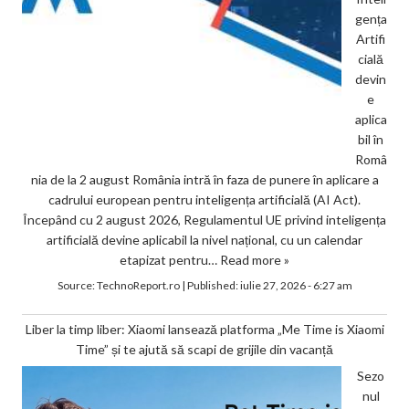
gența
Artifi
cială
devin
e
aplica
bil în
Româ
nia de la 2 august România intră în faza de punere în aplicare a
cadrului european pentru inteligența artificială (AI Act).
Începând cu 2 august 2026, Regulamentul UE privind inteligența
artificială devine aplicabil la nivel național, cu un calendar
etapizat pentru…
Read more »
Source:
TechnoReport.ro
|
Published:
iulie 27, 2026 - 6:27 am
Liber la timp liber: Xiaomi lansează platforma „Me Time is Xiaomi
Time” și te ajută să scapi de grijile din vacanță
Sezo
nul