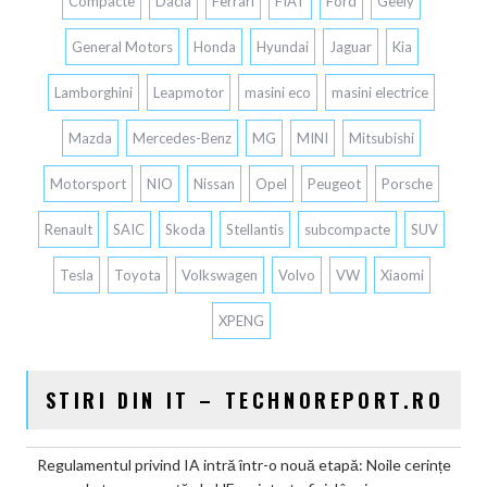
Compacte
Dacia
Ferrari
FIAT
Ford
Geely
General Motors
Honda
Hyundai
Jaguar
Kia
Lamborghini
Leapmotor
masini eco
masini electrice
Mazda
Mercedes-Benz
MG
MINI
Mitsubishi
Motorsport
NIO
Nissan
Opel
Peugeot
Porsche
Renault
SAIC
Skoda
Stellantis
subcompacte
SUV
Tesla
Toyota
Volkswagen
Volvo
VW
Xiaomi
XPENG
STIRI DIN IT – TECHNOREPORT.RO
Regulamentul privind IA intră într-o nouă etapă: Noile cerințe