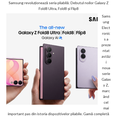
Samsung revoluționează seria pliabilă: Debutul noilor Galaxy Z
Fold8 Ultra, Fold8 și Flip8
Sams
ung
Elect
ronic
s a
preze
ntat
astăz
i
noua
serie
Galax
y Z,
marc
ând
cel
mai
important pas din istoria dispozitivelor pliabile. Gamă completă