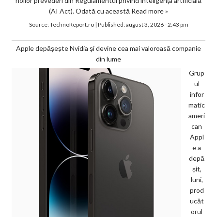
noilor prevederi din Regulamentul privind inteligența artificială
(AI Act). Odată cu această
Read more »
Source:
TechnoReport.ro
|
Published:
august 3, 2026 - 2:43 pm
Apple depășește Nvidia și devine cea mai valoroasă companie
din lume
Grup
ul
infor
matic
ameri
can
Appl
e a
depă
șit,
luni,
prod
ucăt
orul