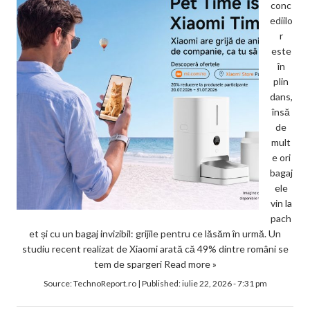
conc
ediilo
r
este
în
plin
dans,
însă
de
mult
e ori
bagaj
ele
vin la
pach
et și cu un bagaj invizibil: grijile pentru ce lăsăm în urmă. Un
studiu recent realizat de Xiaomi arată că 49% dintre români se
tem de spargeri
Read more »
Source:
TechnoReport.ro
|
Published:
iulie 22, 2026 - 7:31 pm