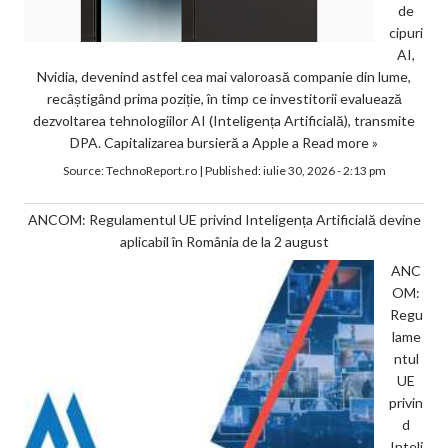
de
cipuri
AI,
Nvidia, devenind astfel cea mai valoroasă companie din lume,
recâștigând prima poziție, în timp ce investitorii evaluează
dezvoltarea tehnologiilor AI (Inteligența Artificială), transmite
DPA. Capitalizarea bursieră a Apple a
Read more »
Source:
TechnoReport.ro
|
Published:
iulie 30, 2026 - 2:13 pm
ANCOM: Regulamentul UE privind Inteligența Artificială devine
aplicabil în România de la 2 august
ANC
OM:
Regu
lame
ntul
UE
privin
d
Inteli