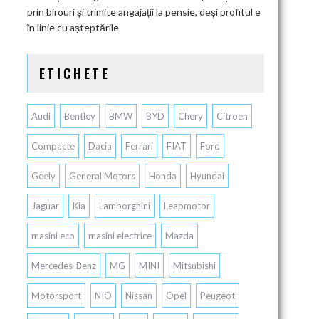
prin birouri și trimite angajații la pensie, deși profitul e
în linie cu așteptările
ETICHETE
Audi
Bentley
BMW
BYD
Chery
Citroen
Compacte
Dacia
Ferrari
FIAT
Ford
Geely
General Motors
Honda
Hyundai
Jaguar
Kia
Lamborghini
Leapmotor
masini eco
masini electrice
Mazda
Mercedes-Benz
MG
MINI
Mitsubishi
Motorsport
NIO
Nissan
Opel
Peugeot