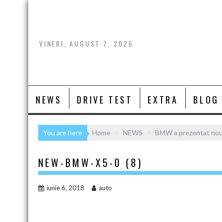
Skip
to
content
VINERI, AUGUST 7, 2026
NEWS
DRIVE TEST
EXTRA
BLOG
You are here
Home
NEWS
BMW a prezentat nou
NEW-BMW-X5-0 (8)
iunie 6, 2018
auto