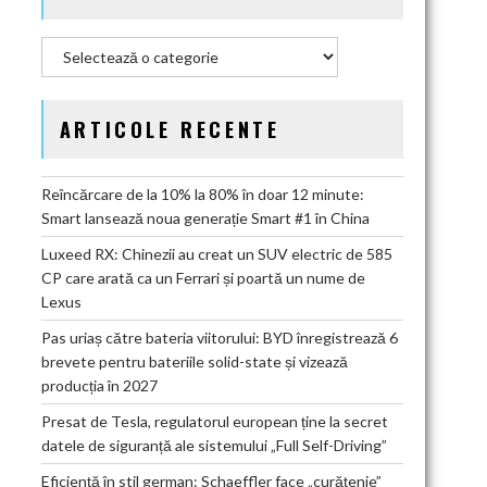
Categorii
ARTICOLE RECENTE
Reîncărcare de la 10% la 80% în doar 12 minute:
Smart lansează noua generație Smart #1 în China
Luxeed RX: Chinezii au creat un SUV electric de 585
CP care arată ca un Ferrari și poartă un nume de
Lexus
Pas uriaș către bateria viitorului: BYD înregistrează 6
brevete pentru bateriile solid-state și vizează
producția în 2027
Presat de Tesla, regulatorul european ține la secret
datele de siguranță ale sistemului „Full Self-Driving”
Eficiență în stil german: Schaeffler face „curățenie”