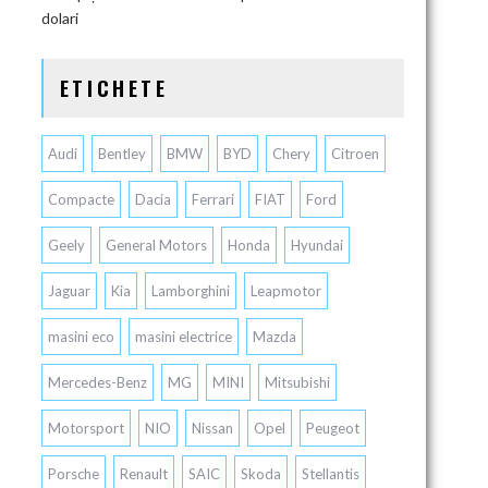
dolari
ETICHETE
Audi
Bentley
BMW
BYD
Chery
Citroen
Compacte
Dacia
Ferrari
FIAT
Ford
Geely
General Motors
Honda
Hyundai
Jaguar
Kia
Lamborghini
Leapmotor
masini eco
masini electrice
Mazda
Mercedes-Benz
MG
MINI
Mitsubishi
Motorsport
NIO
Nissan
Opel
Peugeot
Porsche
Renault
SAIC
Skoda
Stellantis