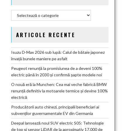
Categorii
ARTICOLE RECENTE
Isuzu D-Max 2026 sub lupă: Calul de bătaie japonez
învață bunele maniere pe asfalt
Peugeot renunță la promisiunea de a deveni 100%
electric până în 2030 și confirmă șapte modele noi
O nouă eră la Munchen: Cea mai veche fabrică BMW
renunță definitiv la motoarele termice și devine 100%
electrică
Producătorii auto chinezi, principalii beneficiari ai
subvenților guvernamentale EV din Germania
Deepal lansează noul SUV electric S05: Tehnologie
de top și senzor LiDAR de la aproximativ 17.000 de