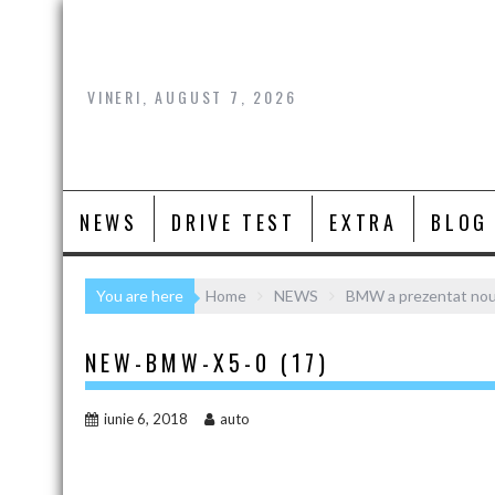
Skip
to
content
VINERI, AUGUST 7, 2026
NEWS
DRIVE TEST
EXTRA
BLOG
You are here
Home
NEWS
BMW a prezentat nou
NEW-BMW-X5-0 (17)
iunie 6, 2018
auto