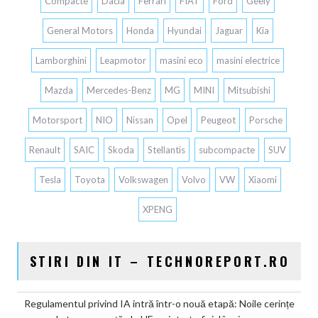
Compacte
Dacia
Ferrari
FIAT
Ford
Geely
General Motors
Honda
Hyundai
Jaguar
Kia
Lamborghini
Leapmotor
masini eco
masini electrice
Mazda
Mercedes-Benz
MG
MINI
Mitsubishi
Motorsport
NIO
Nissan
Opel
Peugeot
Porsche
Renault
SAIC
Skoda
Stellantis
subcompacte
SUV
Tesla
Toyota
Volkswagen
Volvo
VW
Xiaomi
XPENG
STIRI DIN IT – TECHNOREPORT.RO
Regulamentul privind IA intră într-o nouă etapă: Noile cerințe