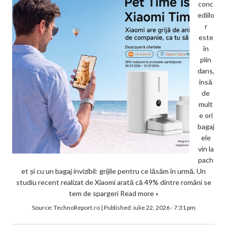
conc
ediilo
r
este
în
plin
dans,
însă
de
mult
e ori
bagaj
ele
vin la
pach
et și cu un bagaj invizibil: grijile pentru ce lăsăm în urmă. Un
studiu recent realizat de Xiaomi arată că 49% dintre români se
tem de spargeri
Read more »
Source:
TechnoReport.ro
|
Published:
iulie 22, 2026 - 7:31 pm