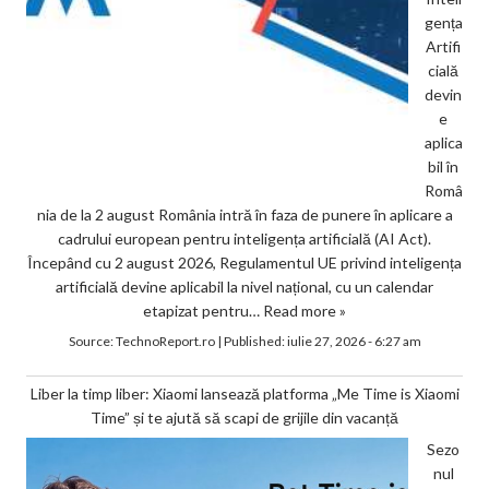
gența
Artifi
cială
devin
e
aplica
bil în
Româ
nia de la 2 august România intră în faza de punere în aplicare a
cadrului european pentru inteligența artificială (AI Act).
Începând cu 2 august 2026, Regulamentul UE privind inteligența
artificială devine aplicabil la nivel național, cu un calendar
etapizat pentru…
Read more »
Source:
TechnoReport.ro
|
Published:
iulie 27, 2026 - 6:27 am
Liber la timp liber: Xiaomi lansează platforma „Me Time is Xiaomi
Time” și te ajută să scapi de grijile din vacanță
Sezo
nul