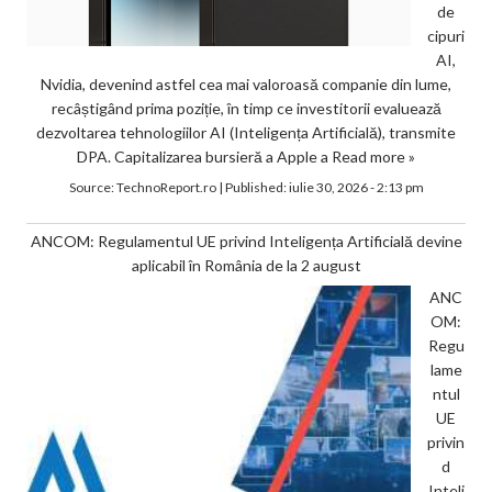
de
cipuri
AI,
Nvidia, devenind astfel cea mai valoroasă companie din lume,
recâștigând prima poziție, în timp ce investitorii evaluează
dezvoltarea tehnologiilor AI (Inteligența Artificială), transmite
DPA. Capitalizarea bursieră a Apple a
Read more »
Source:
TechnoReport.ro
|
Published:
iulie 30, 2026 - 2:13 pm
ANCOM: Regulamentul UE privind Inteligența Artificială devine
aplicabil în România de la 2 august
ANC
OM:
Regu
lame
ntul
UE
privin
d
Inteli