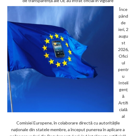
de transparență ale UE au intrat oficial în vigoare
Înce
pând
de
ieri, 2
augu
st
2026,
Ofici
ul
pentr
u
Inteli
genț
ă
Artifi
cială
al
Comisiei Europene, în colaborare directă cu autoritățile
naționale din statele membre, a început punerea în aplicare a