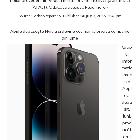
noilor prevederi din Regulamentul privind inteligența artificială
(AI Act). Odată cu această
Read more »
Source:
TechnoReport.ro
|
Published:
august 3, 2026 - 2:43 pm
Apple depășește Nvidia și devine cea mai valoroasă companie
din lume
Grup
ul
infor
matic
ameri
can
Appl
e a
depă
șit,
luni,
prod
ucăt
orul