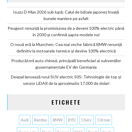
Isuzu D-Max 2026 sub lupă: Calul de bătaie japonez învață
bunele maniere pe asfalt
Peugeot renunță la promisiunea de a deveni 100% electric până
în 2030 și confirmă șapte modele noi
O nouă eră la Munchen: Cea mai veche fabrică BMW renunță
definitiv la motoarele termice și devine 100% electrică
Producătorii auto chinezi, principalii beneficiari ai subvenților
guvernamentale EV din Germania
Deepal lansează noul SUV electric S05: Tehnologie de top și
senzor LiDAR de la aproximativ 17.000 de dolari
ETICHETE
Audi
Bentley
BMW
BYD
Chery
Citroen