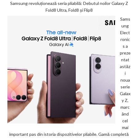
Samsung revoluționează seria pliabilă: Debutul noilor Galaxy Z
Fold8 Ultra, Fold8 și Flip8
Sams
ung
Elect
ronic
s a
preze
ntat
astăz
i
noua
serie
Galax
y Z,
marc
ând
cel
mai
important pas din istoria dispozitivelor pliabile. Gamă completă