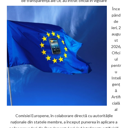
de transparență ale UE au intrat oficial în vigoare
Înce
pând
de
ieri, 2
augu
st
2026,
Ofici
ul
pentr
u
Inteli
genț
ă
Artifi
cială
al
Comisiei Europene, în colaborare directă cu autoritățile
naționale din statele membre, a început punerea în aplicare a