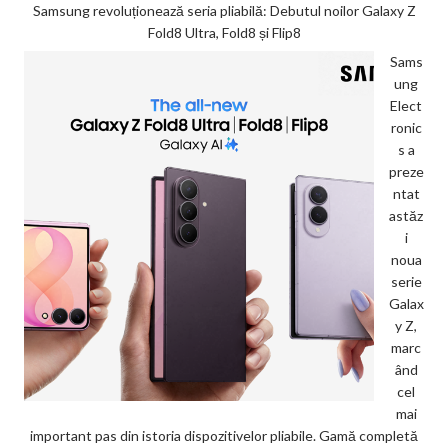
Samsung revoluționează seria pliabilă: Debutul noilor Galaxy Z
Fold8 Ultra, Fold8 și Flip8
Sams
ung
Elect
ronic
s a
preze
ntat
astăz
i
noua
serie
Galax
y Z,
marc
ând
cel
mai
important pas din istoria dispozitivelor pliabile. Gamă completă