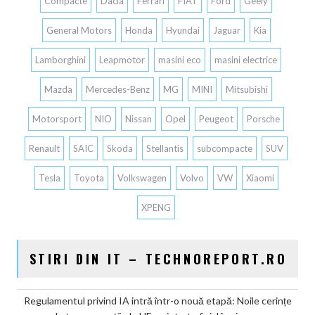
Compacte
Dacia
Ferrari
FIAT
Ford
Geely
General Motors
Honda
Hyundai
Jaguar
Kia
Lamborghini
Leapmotor
masini eco
masini electrice
Mazda
Mercedes-Benz
MG
MINI
Mitsubishi
Motorsport
NIO
Nissan
Opel
Peugeot
Porsche
Renault
SAIC
Skoda
Stellantis
subcompacte
SUV
Tesla
Toyota
Volkswagen
Volvo
VW
Xiaomi
XPENG
STIRI DIN IT – TECHNOREPORT.RO
Regulamentul privind IA intră într-o nouă etapă: Noile cerințe