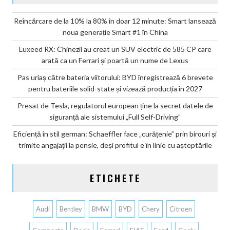
Reîncărcare de la 10% la 80% în doar 12 minute: Smart lansează
noua generație Smart #1 în China
Luxeed RX: Chinezii au creat un SUV electric de 585 CP care
arată ca un Ferrari și poartă un nume de Lexus
Pas uriaș către bateria viitorului: BYD înregistrează 6 brevete
pentru bateriile solid-state și vizează producția în 2027
Presat de Tesla, regulatorul european ține la secret datele de
siguranță ale sistemului „Full Self-Driving”
Eficiență în stil german: Schaeffler face „curățenie” prin birouri și
trimite angajații la pensie, deși profitul e în linie cu așteptările
ETICHETE
Audi
Bentley
BMW
BYD
Chery
Citroen