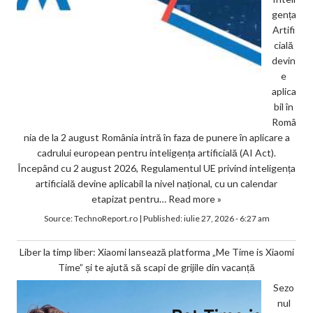
gența
Artifi
cială
devin
e
aplica
bil în
Româ
nia de la 2 august România intră în faza de punere în aplicare a
cadrului european pentru inteligența artificială (AI Act).
Începând cu 2 august 2026, Regulamentul UE privind inteligența
artificială devine aplicabil la nivel național, cu un calendar
etapizat pentru…
Read more »
Source:
TechnoReport.ro
|
Published:
iulie 27, 2026 - 6:27 am
Liber la timp liber: Xiaomi lansează platforma „Me Time is Xiaomi
Time” și te ajută să scapi de grijile din vacanță
Sezo
nul