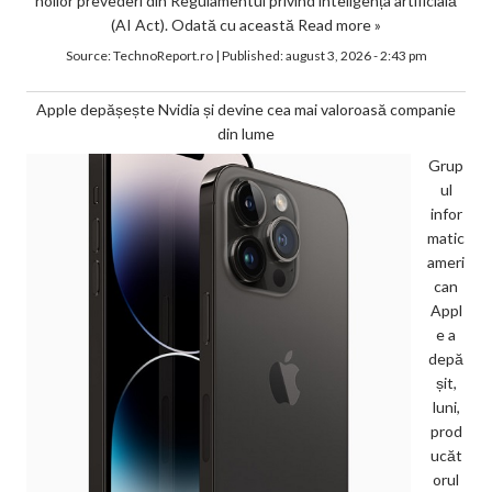
noilor prevederi din Regulamentul privind inteligența artificială
(AI Act). Odată cu această
Read more »
Source:
TechnoReport.ro
|
Published:
august 3, 2026 - 2:43 pm
Apple depășește Nvidia și devine cea mai valoroasă companie
din lume
Grup
ul
infor
matic
ameri
can
Appl
e a
depă
șit,
luni,
prod
ucăt
orul