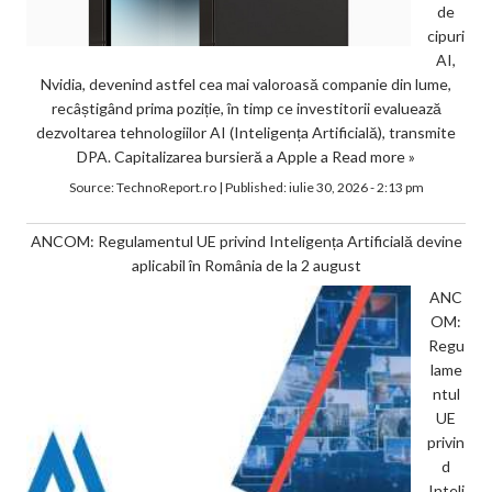
de
cipuri
AI,
Nvidia, devenind astfel cea mai valoroasă companie din lume,
recâștigând prima poziție, în timp ce investitorii evaluează
dezvoltarea tehnologiilor AI (Inteligența Artificială), transmite
DPA. Capitalizarea bursieră a Apple a
Read more »
Source:
TechnoReport.ro
|
Published:
iulie 30, 2026 - 2:13 pm
ANCOM: Regulamentul UE privind Inteligența Artificială devine
aplicabil în România de la 2 august
ANC
OM:
Regu
lame
ntul
UE
privin
d
Inteli