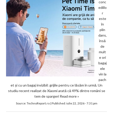
conc
ediilo
r
este
în
plin
dans,
însă
de
mult
e ori
bagaj
ele
vin la
pach
et și cu un bagaj invizibil: grijile pentru ce lăsăm în urmă. Un
studiu recent realizat de Xiaomi arată că 49% dintre români se
tem de spargeri
Read more »
Source:
TechnoReport.ro
|
Published:
iulie 22, 2026 - 7:31 pm