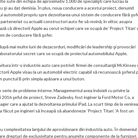
lte sute din echipa de aproximativ 1.000 de specialişti care lucrau la
ks
au şi-au dat demisia. În plus, noua conducere a acestui proiect, denumit
unui automobil propriu spre dezvoltarea unui sistem de conducere fără şofe
 parteneriat cu actualii constructori auto fie să revină, în viitor, asupra
ază că directorii Apple au cerut echipei care se ocupă de ‘Project Titan’ 
tem de conducere fără şofer.
upă mai multe luni de dezacorduri, modificări de leadership şi provocări
 laboratorului secret care se ocupă de proiectul automobilului Apple.
ovitura într-o industrie auto care potrivit firmei de consultanţă McKinsey
ectorii Apple visau la un automobil electric capabil să recunoască şoferul 
în punctul B prin simpla apăsare a unui buton.
de o serie de probleme interne. Managementul avea îndoieli cu privire la
lui 2016 şeful de proiect, Steve Zadesky, fost inginer la Ford Motor Co, a
ger care a ajutat la dezvoltarea primului iPad. La scurt timp de la venirea
-a făcut pe ingineri să înceapă să abandoneze ‘Project Titan’. ‘A fost un
 complexitatea lanţului de aprovizionare din industria auto. În domeniul
are drepturi de exclusivitate pentru anumite componente de la furnizori.