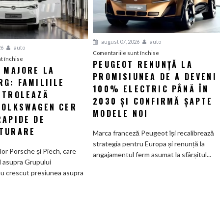
august 07, 2026
auto
26
auto
pentru
Comentariile sunt închise
pentru
t închise
PEUGEOT RENUNȚĂ LA
Peugeot
I MAJORE LA
Tensiuni
PROMISIUNEA DE A DEVENI
renunță
G: FAMILIILE
majore
la
100% ELECTRIC PÂNĂ ÎN
la
NTROLEAZĂ
promisiunea
2030 ȘI CONFIRMĂ ȘAPTE
Wolfsburg:
VOLKSWAGEN CER
de
MODELE NOI
Familiile
RAPIDE DE
a
care
deveni
TURARE
Marca franceză Peugeot își recalibrează
controlează
100%
strategia pentru Europa și renunță la
Grupul
electric
ilor Porsche și Piëch, care
angajamentul ferm asumat la sfârșitul...
Volkswagen
până
l asupra Grupului
cer
în
u crescut presiunea asupra
măsuri
2030
rapide
și
de
confirmă
restructurare
șapte