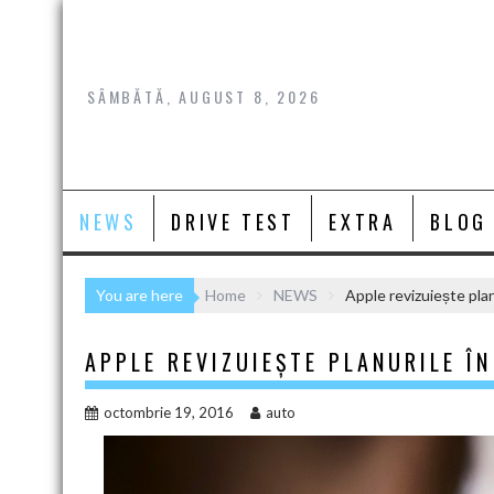
Skip
to
content
SÂMBĂTĂ, AUGUST 8, 2026
NEWS
DRIVE TEST
EXTRA
BLOG
You are here
Home
NEWS
Apple revizuiește plan
APPLE REVIZUIEȘTE PLANURILE Î
octombrie 19, 2016
auto