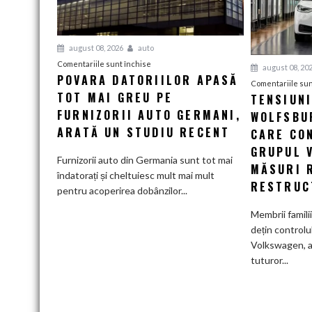
august 08, 2026
auto
pentru
Comentariile sunt închise
august 08, 20
POVARA DATORIILOR APASĂ
Povara
Comentariile sun
TOT MAI GREU PE
datoriilor
TENSIUN
apasă
FURNIZORII AUTO GERMANI,
WOLFSBUR
tot
ARATĂ UN STUDIU RECENT
CARE CO
mai
GRUPUL 
greu
Furnizorii auto din Germania sunt tot mai
MĂSURI 
pe
îndatorați și cheltuiesc mult mai mult
RESTRUC
furnizorii
pentru acoperirea dobânzilor...
auto
Membrii famili
germani,
dețin controlu
arată
Volkswagen, a
un
tuturor...
studiu
recent