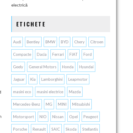
electrică
ETICHETE
Audi
Bentley
BMW
BYD
Chery
Citroen
Compacte
Dacia
Ferrari
FIAT
Ford
Geely
General Motors
Honda
Hyundai
Jaguar
Kia
Lamborghini
Leapmotor
d
masini eco
masini electrice
Mazda
Mercedes-Benz
MG
MINI
Mitsubishi
n
Motorsport
NIO
Nissan
Opel
Peugeot
Porsche
Renault
SAIC
Skoda
Stellantis