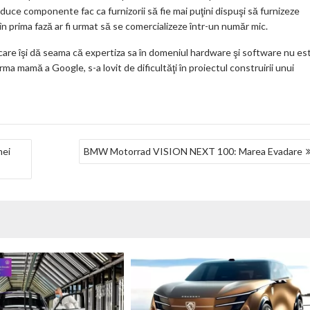
oduce componente fac ca furnizorii să fie mai puţini dispuşi să furnizeze
 prima fază ar fi urmat să se comercializeze într-un număr mic.
are îşi dă seama că expertiza sa în domeniul hardware şi software nu es
rma mamă a Google, s-a lovit de dificultăţi în proiectul construirii unui
mei
BMW Motorrad VISION NEXT 100: Marea Evadare