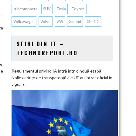
subcompacte
SUV
Tesla
Toyota
r,
Volkswagen
Volvo
VW
Xiaomi
XPENG
ca
STIRI DIN IT –
TECHNOREPORT.RO
 &
pe
Regulamentul privind IA intră într-o nouă etapă:
Noile cerințe de transparență ale UE au intrat oficial în
vigoare