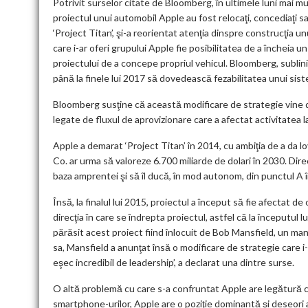
Potrivit surselor citate de Bloomberg, în ultimele luni mai mu
proiectul unui automobil Apple au fost relocaţi, concediaţi s
‘Project Titan’, şi-a reorientat atenţia dinspre construcţia 
care i-ar oferi grupului Apple fie posibilitatea de a încheia un
proiectului de a concepe propriul vehicul. Bloomberg, sublini
până la finele lui 2017 să dovedească fezabilitatea unui sis
Bloomberg susţine că această modificare de strategie vine d
legate de fluxul de aprovizionare care a afectat activitatea
Apple a demarat ‘Project Titan’ în 2014, cu ambiţia de a da l
Co. ar urma să valoreze 6.700 miliarde de dolari în 2030. Dir
baza amprentei şi să îl ducă, în mod autonom, din punctul A 
Însă, la finalul lui 2015, proiectul a început să fie afectat 
direcţia în care se îndrepta proiectul, astfel că la începutul 
părăsit acest proiect fiind înlocuit de Bob Mansfield, un mana
sa, Mansfield a anunţat însă o modificare de strategie care i
eşec incredibil de leadership’, a declarat una dintre surse.
O altă problemă cu care s-a confruntat Apple are legătură cu
smartphone-urilor, Apple are o poziţie dominantă şi deseori 