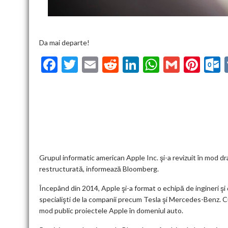
Da mai departe!
F
T
E
R
Li
W
G
Pi
ac
w
m
e
n
h
m
nt
u
e
itt
ai
d
ke
at
ai
er
l
b
er
l
di
dI
s
l
es
o
t
n
A
t
k
o
p
k
p
Grupul informatic american Apple Inc. şi-a revizuit în mod dra
restructurată, informează Bloomberg.
Începând din 2014, Apple şi-a format o echipă de ingineri şi 
specialişti de la companii precum Tesla şi Mercedes-Benz. C
mod public proiectele Apple în domeniul auto.