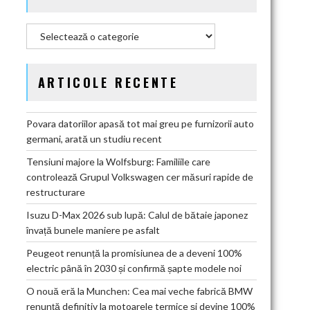
Categorii
ARTICOLE RECENTE
Povara datoriilor apasă tot mai greu pe furnizorii auto
germani, arată un studiu recent
Tensiuni majore la Wolfsburg: Familiile care
controlează Grupul Volkswagen cer măsuri rapide de
restructurare
Isuzu D-Max 2026 sub lupă: Calul de bătaie japonez
învață bunele maniere pe asfalt
Peugeot renunță la promisiunea de a deveni 100%
electric până în 2030 și confirmă șapte modele noi
O nouă eră la Munchen: Cea mai veche fabrică BMW
renunță definitiv la motoarele termice și devine 100%