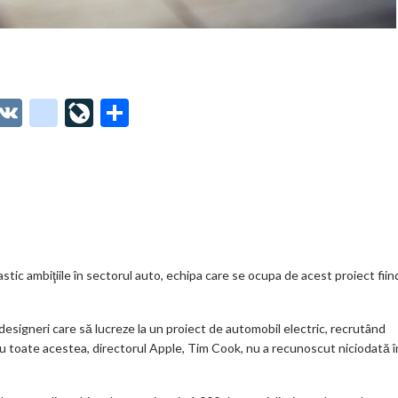
O
V
g
Li
P
t
K
o
ve
ar
o
o
Jo
ta
o
gl
ur
je
.
e_
n
az
co
b
al
ă
m
o
stic ambiţiile în sectorul auto, echipa care se ocupa de acest proiect fiin
o
designeri care să lucreze la un proiect de automobil electric, recrutând
k
u toate acestea, directorul Apple, Tim Cook, nu a recunoscut niciodată î
m
ar