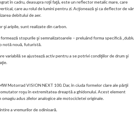
tegrat în cadru, deasupra roţii faţă, este un reflector metalic mare, care
rtical, care au rolul de lumini pentru zi. Acţionează şi ca deflector de vâ
izarea debitului de aer.
şi aripile, sunt realizate din carbon.
ie, formează stopurile şi semnalizatoarele – preluând forma specifică „dubl
o notă nouă, futuristă.
 variabilă se ajustează activ pentru a se potrivi condiţiilor de drum şi
aţie.
la BMW Motorrad VISION NEXT 100. Dar, în ciuda formelor clare ale părţii
 comutator roşu în extremitatea dreaptă a ghidonului. Acest element
 omagiu adus zilelor analogice ale motocicletei originale.
intire a vremurilor de odinioară.