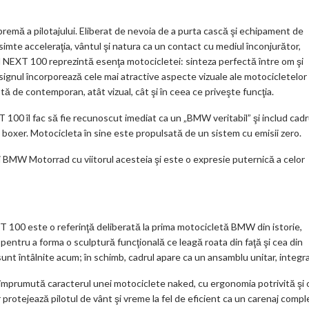
 a pilotajului. Eliberat de nevoia de a purta cască şi echipament de
simte acceleraţia, vântul şi natura ca un contact cu mediul înconjurător,
XT 100 reprezintă esenţa motocicletei: sinteza perfectă între om şi
designul încorporează cele mai atractive aspecte vizuale ale motocicletelor
ă de contemporan, atât vizual, cât şi în ceea ce priveşte funcţia.
 îl fac să fie recunoscut imediat ca un „BMW veritabil” şi includ cadr
lui boxer. Motocicleta în sine este propulsată de un sistem cu emisii zero.
W Motorrad cu viitorul acesteia şi este o expresie puternică a celor
100 este o referinţă deliberată la prima motocicletă BMW din istorie,
pentru a forma o sculptură funcţională ce leagă roata din faţă şi cea din
u sunt întâlnite acum; în schimb, cadrul apare ca un ansamblu unitar, integra
prumută caracterul unei motociclete naked, cu ergonomia potrivită şi 
r protejează pilotul de vânt şi vreme la fel de eficient ca un carenaj compl