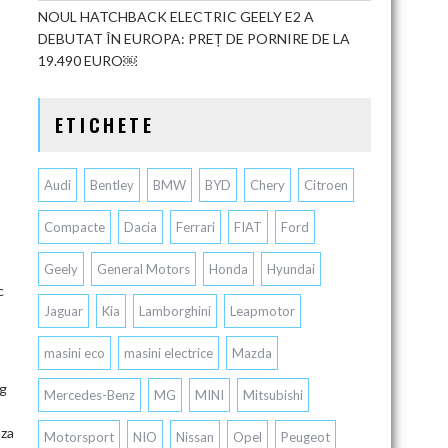
NOUL HATCHBACK ELECTRIC GEELY E2 A
DEBUTAT ÎN EUROPA: PREȚ DE PORNIRE DE LA
19.490 EURO￼
ETICHETE
Audi
Bentley
BMW
BYD
Chery
Citroen
Compacte
Dacia
Ferrari
FIAT
Ford
Geely
General Motors
Honda
Hyundai
c
Jaguar
Kia
Lamborghini
Leapmotor
masini eco
masini electrice
Mazda
og
Mercedes-Benz
MG
MINI
Mitsubishi
aza
Motorsport
NIO
Nissan
Opel
Peugeot