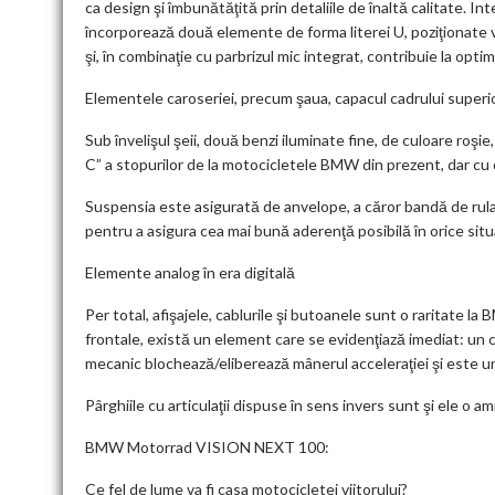
ca design şi îmbunătăţită prin detaliile de înaltă calitate. In
încorporează două elemente de forma literei U, poziţionate ve
şi, în combinaţie cu parbrizul mic integrat, contribuie la optim
Elementele caroseriei, precum şaua, capacul cadrului superior 
Sub învelişul şeii, două benzi iluminate fine, de culoare roş
C” a stopurilor de la motocicletele BMW din prezent, dar cu 
Suspensia este asigurată de anvelope, a căror bandă de rulare
pentru a asigura cea mai bună aderenţă posibilă în orice situ
Elemente analog în era digitală
Per total, afişajele, cablurile şi butoanele sunt o raritate 
frontale, există un element care se evidenţiază imediat: un
mecanic blochează/eliberează mânerul acceleraţiei şi este un
Pârghiile cu articulaţii dispuse în sens invers sunt şi ele o am
BMW Motorrad VISION NEXT 100:
Ce fel de lume va fi casa motocicletei viitorului?