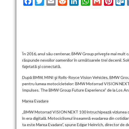
F
T
E
R
Li
W
G
Pi
ac
w
m
e
n
h
m
nt
u
e
itt
ai
d
ke
at
ai
er
l
b
er
l
di
dI
s
l
es
o
t
n
A
t
k
o
p
k
p
În 2016, anul său centenar, BMW Group priveşte mai mult ca n
răspunde nevoilor oamenilor în următoarele trei decenii. Sol
faţetată şi conectată.
După BMW, MINI şi Rolls-Royce Vision Vehicles, BMW Group
pentru lumea motocicletelor: BMW Motorrad VISION NEXT 100
Impulses. The BMW Group Future Experience” de la Los An
Marea Evadare
„BMW Motorrad VISION NEXT 100 întruchipează viziunea de
în era digitală. Motociclismul înseamnă evadarea din cotidian
ta este Marea Evadare”, spune Edgar Heinrich, director de d