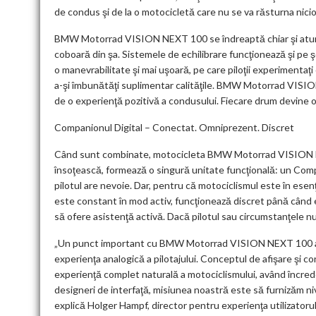
de condus şi de la o motocicletă care nu se va răsturna nici
BMW Motorrad VISION NEXT 100 se îndreaptă chiar şi atunci 
coboară din şa. Sistemele de echilibrare funcţionează şi pe ş
o manevrabilitate şi mai uşoară, pe care piloţii experimentaţ
a-şi îmbunătăţi suplimentar calităţile. BMW Motorrad VISIO
de o experienţă pozitivă a condusului. Fiecare drum devine o că
Companionul Digital – Conectat. Omniprezent. Discret
Când sunt combinate, motocicleta BMW Motorrad VISION NEXT
însoţească, formează o singură unitate funcţională: un Compan
pilotul are nevoie. Dar, pentru că motociclismul este în es
este constant în mod activ, funcţionează discret până când e
să ofere asistenţă activă. Dacă pilotul sau circumstanţele 
„Un punct important cu BMW Motorrad VISION NEXT 100 a fo
experienţa analogică a pilotajului. Conceptul de afişare şi co
experienţă complet naturală a motociclismului, având încrede
designeri de interfaţă, misiunea noastră este să furnizăm nive
explică Holger Hampf, director pentru experienţa utilizator