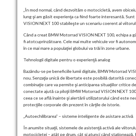
„În mod normal, când dezvoltăm o motocicletă, avem obiceiul 
lung şi am găsit experienţa ca fiind foarte interesantă. Su
VISION NEXT 100 stabileşte un scenariu coerent al viitoru
Când a creat BMW Motorrad VISION NEXT 100, echipa a gândit 
fi atotcuprinzătoare. Cele mai multe vehicule vor fi autonome, 
în ce mai mare a populaţiei globului va trăi în zone urbane.
Tehnologii digitale pentru o experienţă analog
Bazându-se pe beneficiile lumii digitale, BMW Motorrad VIS
nou. Senzaţia unică de libertate este posibilă datorită conecti
combinaţie care va permite şi anticiparea situaţiilor critice
conectate ajută ca piloţii BMW Motorrad VISION NEXT 100 să
ceea ce se află înainte şi alertării utilizatorului când este ne
protecţiile corporale din prezent în cărţile de istorie.
„Autoechilibrarea” – sisteme inteligente de asistare activă
În anumite situaţii, sistemele de asistenţă activă ale viitorul
motocicletei – atât pe drum, cât şi atunci când staţionează. P