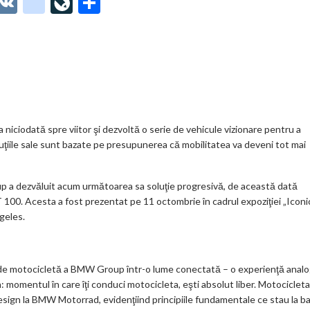
O
V
g
Li
P
t
K
o
ve
ar
o
o
Jo
ta
o
gl
ur
je
.
e_
n
az
co
b
al
ă
m
o
iciodată spre viitor şi dezvoltă o serie de vehicule vizionare pentru a
uţiile sale sunt bazate pe presupunerea că mobilitatea va deveni tot mai
o
k
 a dezvăluit acum următoarea sa soluţie progresivă, de această dată
m
. Acesta a fost prezentat pe 11 octombrie în cadrul expoziţiei „Iconi
geles.
ar
ks
 motocicletă a BMW Group într-o lume conectată – o experienţă anal
: momentul în care îţi conduci motocicleta, eşti absolut liber. Motocicleta
esign la BMW Motorrad, evidenţiind principiile fundamentale ce stau la b