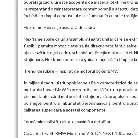
Suprafaţa cadrului este acoperită de material textil negru mat,
reprezentând o reinterpretare contemporană a acestui deta
închisă. În timpul condusului este iluminat în culorile tradiţio
Flexframe – direcţie asistată de cadru
Flexframe apare ca un ansamblu integrat unitar care se ext
flexibil, permite motocicletei să fie direcţionată fără clasic
ajustează întregul cadru, schimbând direcţia motocicletei. Ni
staţionare, Flexframe permite o ghidare uşoară, în timp ce la
Trenul de rulare – inspirat de motorul boxer BMW
În mijlocul cadrului triunghiular se află o caracteristică de st
motorului boxer BMW, în prezentă constă într-un propulsor c
circumstanţe: când motocicleta staţionează, propulsorul es
porneşte, pentru a îmbunătăţi aerodinamica şi pentru a proteja
calitatea superioară a acestei componente.
Formă minimalistă, calitate maximă a detaliilor
Cu aspect zvelt, BMW Motorrad VISION NEXT 100 afișează în 