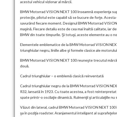
acestui vehicul vizionar al mărcii.
BMW Motorrad VISION NEXT 100 înseamnă experienţa supremă
protecţie, pilotul este capabil să se bucure de forţe. Acesta 
savurând fiecare moment. Designul BMW Motorrad VISION NE
maşină. Fiecare detaliu este de cea mai înaltă calitate, iar 
BMW din toate timpurile. Şi totuşi, aceste elemente au o not
Elementele emblematice de la BMW Motorrad VISION NEXT 100
triunghiular negru, liniile albe şi formele clasice ale motoru
BMW Motorrad VISION NEXT 100 reuneşte trecutul mărcii BM
două.
Cadrul triunghiular – o emblemă clasică reinventată
Cadrul triunghiular negru de la BMW Motorrad VISION NEXT 
R32, lansată în 1923. Cu toate acestea, a fost reinterpretat 
spate printr-o oscilaţie dinamică. Rulmenţii şi articulaţiile n
Văzut din lateral, cadrul BMW Motorrad VISION NEXT 100 îm
şa în poziţia roadster. Aranjamentul inteligent al suprafeţelo