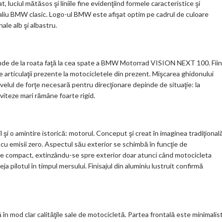
 luciul mătăsos şi liniile fine evidenţiind formele caracteristice şi
liu BMW clasic. Logo-ul BMW este afişat optim pe cadrul de culoare
nale alb şi albastru.
inde de la roata faţă la cea spate a BMW Motorrad VISION NEXT 100. Fii
ele articulaţii prezente la motocicletele din prezent. Mişcarea ghidonului
velul de forţe necesară pentru direcţionare depinde de situaţie: la
 viteze mari rămâne foarte rigid.
il şi o amintire istorică: motorul. Conceput şi creat în imaginea tradiţional
u emisii zero. Aspectul său exterior se schimbă în funcţie de
te compact, extinzându-se spre exterior doar atunci când motocicleta
 pilotul în timpul mersului. Finisajul din aluminiu lustruit confirmă
mod clar calităţile sale de motocicletă. Partea frontală este minimalis