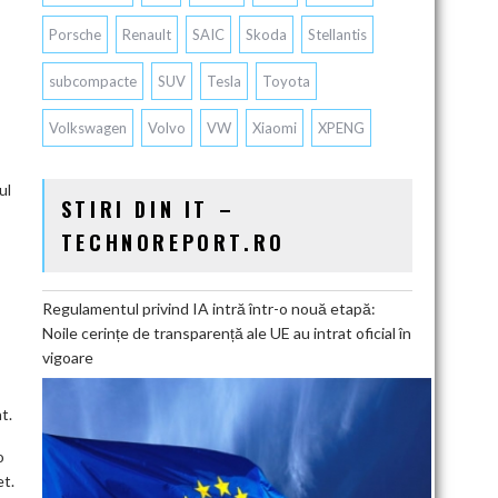
Porsche
Renault
SAIC
Skoda
Stellantis
subcompacte
SUV
Tesla
Toyota
Volkswagen
Volvo
VW
Xiaomi
XPENG
ul
STIRI DIN IT –
TECHNOREPORT.RO
Regulamentul privind IA intră într-o nouă etapă:
Noile cerințe de transparență ale UE au intrat oficial în
vigoare
t.
o
et.