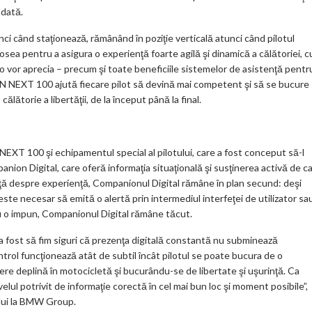
odată.
când staţionează, rămânând în poziţie verticală atunci când pilotul
osea pentru a asigura o experienţă foarte agilă şi dinamică a călătoriei, c
i o vor aprecia – precum şi toate beneficiile sistemelor de asistenţă pentr
N NEXT 100 ajută fiecare pilot să devină mai competent şi să se bucure
lătorie a libertăţii, de la început până la final.
 100 şi echipamentul special al pilotului, care a fost conceput să-l
ion Digital, care oferă informaţia situaţională şi susţinerea activă de c
enţă despre experienţă, Companionul Digital rămâne în plan secund: deşi
ste necesar să emită o alertă prin intermediul interfeţei de utilizator sa
nu o impun, Companionul Digital rămâne tăcut.
st să fim siguri că prezenţa digitală constantă nu subminează
ntrol funcţionează atât de subtil încât pilotul se poate bucura de o
re deplină în motocicletă şi bucurându-se de libertate şi uşurinţă. Ca
lul potrivit de informaţie corectă în cel mai bun loc şi moment posibile”,
ului la BMW Group.