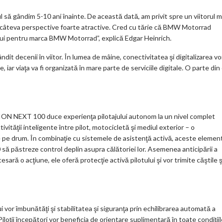
să gândim 5-10 ani înainte. De această dată, am privit spre un viitorul m
nt câteva perspective foarte atractive. Cred cu tărie că BMW Motorrad
lui pentru marca BMW Motorrad”, explică Edgar Heinrich.
decenii în viitor. În lumea de mâine, conectivitatea şi digitalizarea vo
iar viaţa va fi organizată în mare parte de serviciile digitale. O parte din
ION NEXT 100 duce experienţa pilotajului autonom la un nivel complet
vităţii inteligente între pilot, motocicletă şi mediul exterior – o
 de pe drum. În combinaţie cu sistemele de asistenţă activă, aceste elemen
 păstreze control deplin asupra călătoriei lor. Asemenea anticipării a
cesară o acţiune, ele oferă protecţie activă pilotului şi vor trimite căştile ş
ui vor îmbunătăţi şi stabilitatea şi siguranţa prin echilibrarea automată a
iloţii începători vor beneficia de orientare suplimentară în toate condiţii