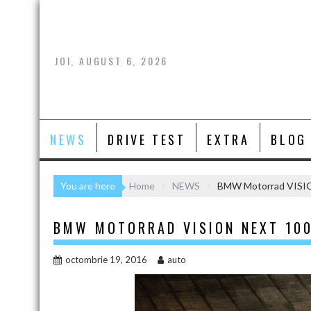
Skip
to
content
JOI, AUGUST 6, 2026
NEWS
DRIVE TEST
EXTRA
BLOG
You are here
Home
NEWS
BMW Motorrad VISIO
BMW MOTORRAD VISION NEXT 100
octombrie 19, 2016
auto