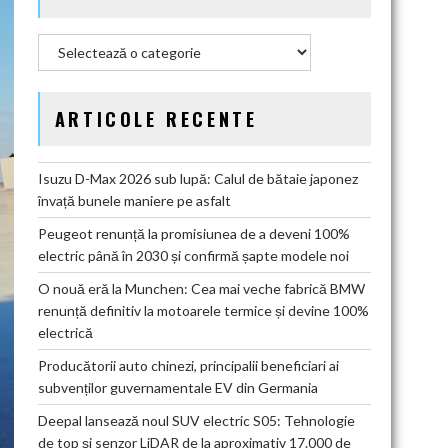
Categorii
ARTICOLE RECENTE
Isuzu D-Max 2026 sub lupă: Calul de bătaie japonez
învață bunele maniere pe asfalt
Peugeot renunță la promisiunea de a deveni 100%
electric până în 2030 și confirmă șapte modele noi
O nouă eră la Munchen: Cea mai veche fabrică BMW
renunță definitiv la motoarele termice și devine 100%
electrică
Producătorii auto chinezi, principalii beneficiari ai
subvenților guvernamentale EV din Germania
Deepal lansează noul SUV electric S05: Tehnologie
de top și senzor LiDAR de la aproximativ 17.000 de