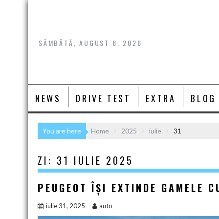
Skip
to
content
SÂMBĂTĂ, AUGUST 8, 2026
NEWS
DRIVE TEST
EXTRA
BLOG
You are here
Home
2025
iulie
31
ZI:
31 IULIE 2025
PEUGEOT ÎȘI EXTINDE GAMELE C
iulie 31, 2025
auto