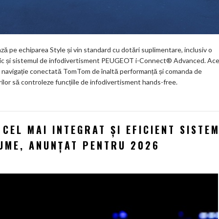
pe echiparea Style și vin standard cu dotări suplimentare, inclusiv o
lectric și sistemul de infodivertisment PEUGEOT i-Connect® Advanced. Ac
o), navigație conectată TomTom de înaltă performanță și comanda de
or să controleze funcțiile de infodivertisment hands-free.
CEL MAI INTEGRAT ȘI EFICIENT SISTE
LUME, ANUNȚAT PENTRU 2026