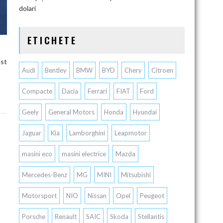
dolari
ETICHETE
est
Audi
Bentley
BMW
BYD
Chery
Citroen
Compacte
Dacia
Ferrari
FIAT
Ford
Geely
General Motors
Honda
Hyundai
M
Jaguar
Kia
Lamborghini
Leapmotor
masini eco
masini electrice
Mazda
Mercedes-Benz
MG
MINI
Mitsubishi
Motorsport
NIO
Nissan
Opel
Peugeot
Porsche
Renault
SAIC
Skoda
Stellantis