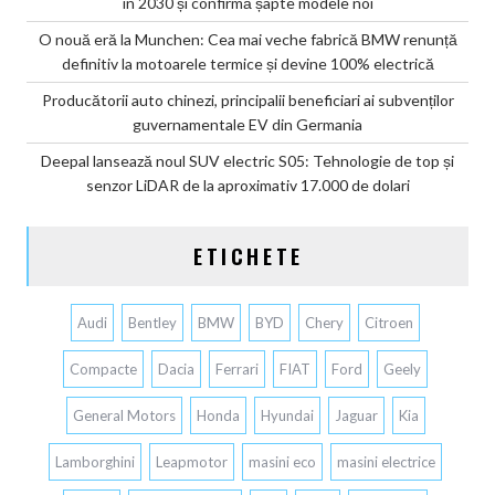
în 2030 și confirmă șapte modele noi
O nouă eră la Munchen: Cea mai veche fabrică BMW renunță
definitiv la motoarele termice și devine 100% electrică
Producătorii auto chinezi, principalii beneficiari ai subvenților
guvernamentale EV din Germania
Deepal lansează noul SUV electric S05: Tehnologie de top și
senzor LiDAR de la aproximativ 17.000 de dolari
ETICHETE
Audi
Bentley
BMW
BYD
Chery
Citroen
Compacte
Dacia
Ferrari
FIAT
Ford
Geely
General Motors
Honda
Hyundai
Jaguar
Kia
Lamborghini
Leapmotor
masini eco
masini electrice