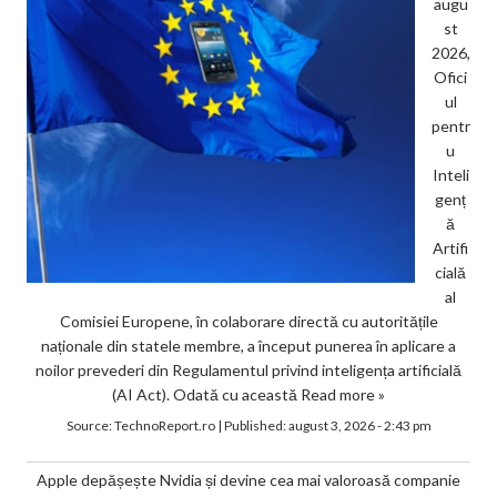
augu
st
2026,
Ofici
ul
pentr
u
Inteli
genț
ă
Artifi
cială
al
Comisiei Europene, în colaborare directă cu autoritățile
naționale din statele membre, a început punerea în aplicare a
noilor prevederi din Regulamentul privind inteligența artificială
(AI Act). Odată cu această
Read more »
Source:
TechnoReport.ro
|
Published:
august 3, 2026 - 2:43 pm
Apple depășește Nvidia și devine cea mai valoroasă companie