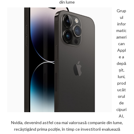
din lume
Grup
ul
infor
matic
ameri
can
Appl
e a
depă
șit,
luni,
prod
ucăt
orul
de
cipuri
AI,
Nvidia, devenind astfel cea mai valoroasă companie din lume,
recâștigând prima poziție, în timp ce investitorii evaluează