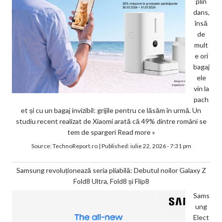
plin
dans,
însă
de
mult
e ori
bagaj
ele
vin la
pach
et și cu un bagaj invizibil: grijile pentru ce lăsăm în urmă. Un
studiu recent realizat de Xiaomi arată că 49% dintre români se
tem de spargeri
Read more »
Source:
TechnoReport.ro
|
Published:
iulie 22, 2026 - 7:31 pm
Samsung revoluționează seria pliabilă: Debutul noilor Galaxy Z
Fold8 Ultra, Fold8 și Flip8
Sams
ung
Elect