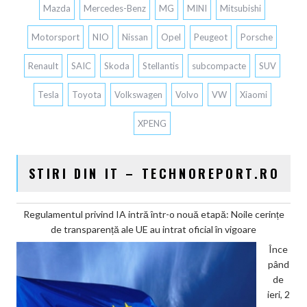
Mazda
Mercedes-Benz
MG
MINI
Mitsubishi
Motorsport
NIO
Nissan
Opel
Peugeot
Porsche
Renault
SAIC
Skoda
Stellantis
subcompacte
SUV
Tesla
Toyota
Volkswagen
Volvo
VW
Xiaomi
XPENG
STIRI DIN IT – TECHNOREPORT.RO
Regulamentul privind IA intră într-o nouă etapă: Noile cerințe
de transparență ale UE au intrat oficial în vigoare
Înce
pând
de
ieri, 2