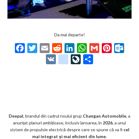
Da mai departe!
F
T
E
R
Li
W
G
Pi
O
ac
w
m
e
n
h
m
nt
ut
V
g
Li
P
e
itt
ai
d
ke
at
ai
er
lo
K
o
ve
ar
b
er
l
di
dI
s
l
es
o
o
Jo
ta
o
t
n
A
t
k.
gl
ur
je
o
p
co
e_
n
az
k
p
m
b
al
ă
o
Deepal
, brandul din cadrul noului grup
Changan Automobile
, a
anunțat planuri ambițioase, inclusiv lansarea, în
2026
, a unui
o
sistem de propulsie electrică despre care se spune că va fi
cel
k
mai integrat și mai eficient din lume
.