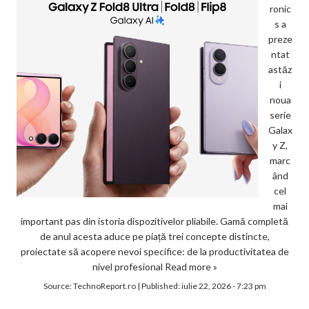
ronic
s a
preze
ntat
astăz
i
noua
serie
Galax
y Z,
marc
ând
cel
mai
important pas din istoria dispozitivelor pliabile. Gamă completă
de anul acesta aduce pe piață trei concepte distincte,
proiectate să acopere nevoi specifice: de la productivitatea de
nivel profesional
Read more »
Source:
TechnoReport.ro
|
Published:
iulie 22, 2026 - 7:23 pm