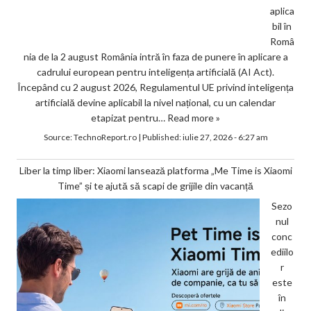
aplica
bil în
Româ
nia de la 2 august România intră în faza de punere în aplicare a
cadrului european pentru inteligența artificială (AI Act).
Începând cu 2 august 2026, Regulamentul UE privind inteligența
artificială devine aplicabil la nivel național, cu un calendar
etapizat pentru…
Read more »
Source:
TechnoReport.ro
|
Published:
iulie 27, 2026 - 6:27 am
Liber la timp liber: Xiaomi lansează platforma „Me Time is Xiaomi
Time” și te ajută să scapi de grijile din vacanță
Sezo
nul
conc
ediilo
r
este
în