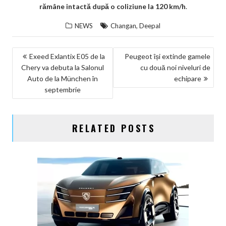
rămâne intactă după o coliziune la 120 km/h
.
,
NEWS
Changan
Deepal
NAVIGARE
Exeed Exlantix E05 de la
Peugeot își extinde gamele
Chery va debuta la Salonul
cu două noi niveluri de
ÎN
Auto de la München în
echipare
ARTICOLE
septembrie
RELATED POSTS