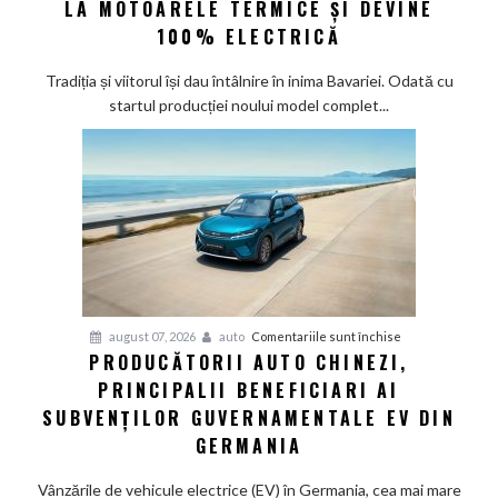
LA MOTOARELE TERMICE ȘI DEVINE
la
100% ELECTRICĂ
Munchen:
Cea
Tradiția și viitorul își dau întâlnire în inima Bavariei. Odată cu
mai
startul producției noului model complet...
veche
fabrică
BMW
renunță
definitiv
la
motoarele
termice
și
pentru
august 07, 2026
auto
Comentariile sunt închise
devine
PRODUCĂTORII AUTO CHINEZI,
Producătorii
100%
PRINCIPALII BENEFICIARI AI
auto
electrică
chinezi,
SUBVENȚILOR GUVERNAMENTALE EV DIN
principalii
GERMANIA
beneficiari
ai
Vânzările de vehicule electrice (EV) în Germania, cea mai mare