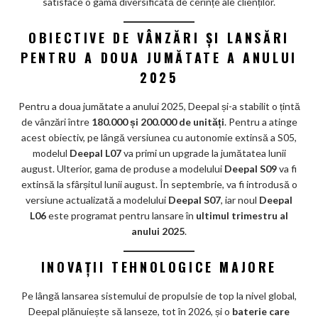
satisface o gamă diversificată de cerințe ale clienților.
OBIECTIVE DE VÂNZĂRI ȘI LANSĂRI
PENTRU A DOUA JUMĂTATE A ANULUI
2025
Pentru a doua jumătate a anului 2025, Deepal și-a stabilit o țintă
de vânzări între
180.000 și 200.000 de unități
. Pentru a atinge
acest obiectiv, pe lângă versiunea cu autonomie extinsă a S05,
modelul
Deepal L07
va primi un upgrade la jumătatea lunii
august. Ulterior, gama de produse a modelului
Deepal S09
va fi
extinsă la sfârșitul lunii august. În septembrie, va fi introdusă o
versiune actualizată a modelului
Deepal S07
, iar noul
Deepal
L06
este programat pentru lansare în
ultimul trimestru al
anului 2025
.
INOVAȚII TEHNOLOGICE MAJORE
Pe lângă lansarea sistemului de propulsie de top la nivel global,
Deepal plănuiește să lanseze, tot în 2026, și o
baterie care