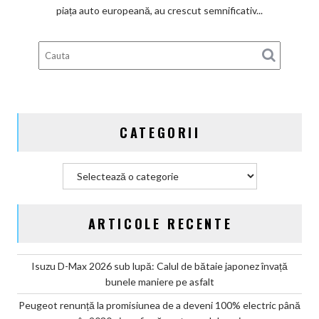
subvenților
piața auto europeană, au crescut semnificativ...
guvernamentale
EV
din
Germania
CATEGORII
Categorii
ARTICOLE RECENTE
Isuzu D-Max 2026 sub lupă: Calul de bătaie japonez învață
bunele maniere pe asfalt
Peugeot renunță la promisiunea de a deveni 100% electric până