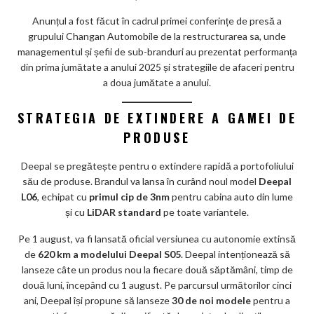
m
Anunțul a fost făcut în cadrul primei conferințe de presă a
grupului Changan Automobile de la restructurarea sa, unde
ar
managementul și șefii de sub-branduri au prezentat performanța
ks
din prima jumătate a anului 2025 și strategiile de afaceri pentru
a doua jumătate a anului.
STRATEGIA DE EXTINDERE A GAMEI DE
PRODUSE
Deepal se pregătește pentru o extindere rapidă a portofoliului
său de produse. Brandul va lansa în curând noul model
Deepal
L06
, echipat cu
primul cip de 3nm
pentru cabina auto din lume
și cu
LiDAR standard
pe toate variantele.
Pe 1 august, va fi lansată oficial versiunea cu autonomie extinsă
de
620 km a modelului Deepal S05
. Deepal intenționează să
lanseze câte un produs nou la fiecare două săptămâni, timp de
două luni, începând cu 1 august. Pe parcursul următorilor cinci
ani, Deepal își propune să lanseze
30 de noi modele
pentru a