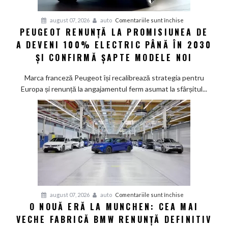
pentru
august 07, 2026
auto
Comentariile sunt închise
PEUGEOT RENUNȚĂ LA PROMISIUNEA DE
Peugeot
A DEVENI 100% ELECTRIC PÂNĂ ÎN 2030
renunță
la
ȘI CONFIRMĂ ȘAPTE MODELE NOI
promisiunea
de
Marca franceză Peugeot își recalibrează strategia pentru
a
Europa și renunță la angajamentul ferm asumat la sfârșitul...
deveni
100%
electric
până
în
2030
și
confirmă
șapte
pentru
august 07, 2026
auto
Comentariile sunt închise
modele
O NOUĂ ERĂ LA MUNCHEN: CEA MAI
O
noi
VECHE FABRICĂ BMW RENUNȚĂ DEFINITIV
nouă
eră