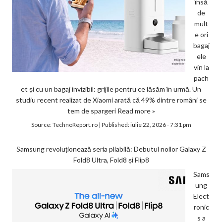
însă
de
mult
e ori
bagaj
ele
vin la
pach
et și cu un bagaj invizibil: grijile pentru ce lăsăm în urmă. Un
studiu recent realizat de Xiaomi arată că 49% dintre români se
tem de spargeri
Read more »
Source:
TechnoReport.ro
|
Published:
iulie 22, 2026 - 7:31 pm
Samsung revoluționează seria pliabilă: Debutul noilor Galaxy Z
Fold8 Ultra, Fold8 și Flip8
Sams
ung
Elect
ronic
s a