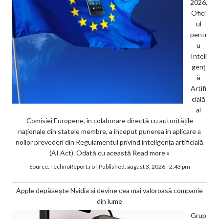
2026,
Ofici
ul
pentr
u
Inteli
genț
ă
Artifi
cială
al
Comisiei Europene, în colaborare directă cu autoritățile
naționale din statele membre, a început punerea în aplicare a
noilor prevederi din Regulamentul privind inteligența artificială
(AI Act). Odată cu această
Read more »
Source:
TechnoReport.ro
|
Published:
august 3, 2026 - 2:43 pm
Apple depășește Nvidia și devine cea mai valoroasă companie
din lume
Grup