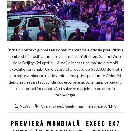
Într-un context global tensionat, marcat de explozia prețurilor la
combustibili fosili ca urmare a conflictului din Iran, Salonul Auto
de la Beijing (24 aprilie – 3 mai) a încetat să mai fie o simplă
expoziție regională. Cu o suprafață record de 380.000 de metri
pătrați, evenimentul a devenit scena principală unde China își
demonstrează statutul de superputere auto, în timp ce giganții
occidentali încearcă să-și salveze marjele de profit prin
tehnologie.
,
,
,
,
NEWS
Chery
Exeed
Geely
masini electrice
XPENG
PREMIERĂ MONDIALĂ: EXEED EX7