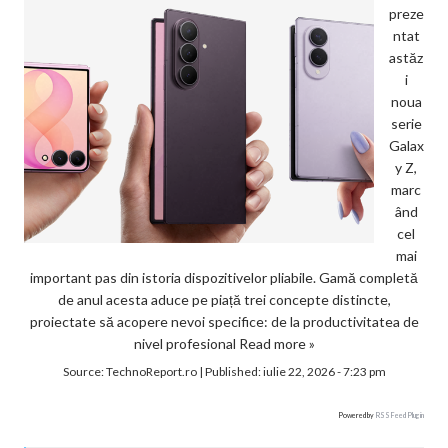
preze
ntat
astăz
i
noua
serie
Galax
y Z,
marc
ând
cel
mai
important pas din istoria dispozitivelor pliabile. Gamă completă
de anul acesta aduce pe piață trei concepte distincte,
proiectate să acopere nevoi specifice: de la productivitatea de
nivel profesional
Read more »
Source:
TechnoReport.ro
|
Published:
iulie 22, 2026 - 7:23 pm
Powered by
RSS Feed Plugin