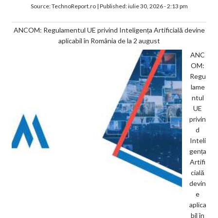
Source:
TechnoReport.ro
|
Published:
iulie 30, 2026 - 2:13 pm
ANCOM: Regulamentul UE privind Inteligența Artificială devine
aplicabil în România de la 2 august
ANC
OM:
Regu
lame
ntul
UE
privin
d
Inteli
gența
Artifi
cială
devin
e
aplica
bil în