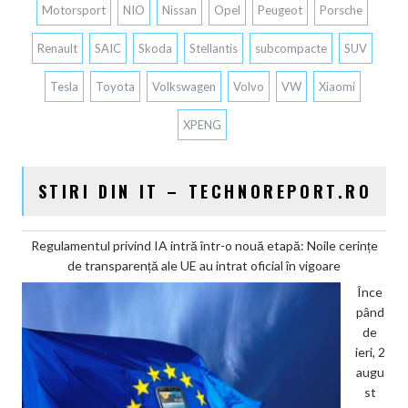
Motorsport
NIO
Nissan
Opel
Peugeot
Porsche
Renault
SAIC
Skoda
Stellantis
subcompacte
SUV
Tesla
Toyota
Volkswagen
Volvo
VW
Xiaomi
XPENG
STIRI DIN IT – TECHNOREPORT.RO
Regulamentul privind IA intră într-o nouă etapă: Noile cerințe
de transparență ale UE au intrat oficial în vigoare
Înce
pând
de
ieri, 2
augu
st