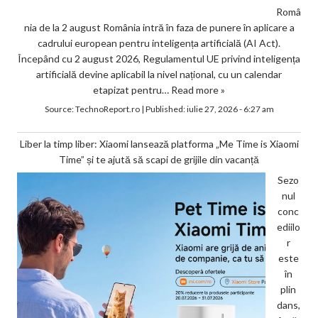
Româ
nia de la 2 august România intră în faza de punere în aplicare a
cadrului european pentru inteligența artificială (AI Act).
Începând cu 2 august 2026, Regulamentul UE privind inteligența
artificială devine aplicabil la nivel național, cu un calendar
etapizat pentru…
Read more »
Source:
TechnoReport.ro
|
Published:
iulie 27, 2026 - 6:27 am
Liber la timp liber: Xiaomi lansează platforma „Me Time is Xiaomi
Time” și te ajută să scapi de grijile din vacanță
Sezo
nul
conc
ediilo
r
este
în
plin
dans,