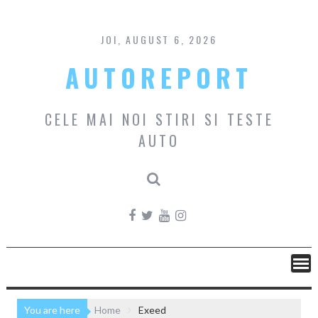
Skip
to
content
JOI, AUGUST 6, 2026
AUTOREPORT
CELE MAI NOI STIRI SI TESTE
AUTO
You are here
Home
Exeed