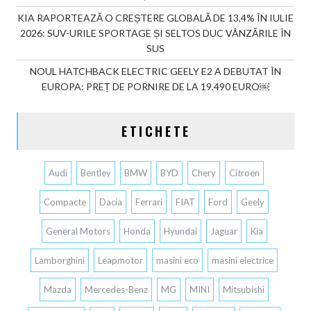
KIA RAPORTEAZĂ O CREȘTERE GLOBALĂ DE 13,4% ÎN IULIE
2026: SUV-URILE SPORTAGE ȘI SELTOS DUC VÂNZĂRILE ÎN
SUS
NOUL HATCHBACK ELECTRIC GEELY E2 A DEBUTAT ÎN
EUROPA: PREȚ DE PORNIRE DE LA 19.490 EURO￼
ETICHETE
Audi
Bentley
BMW
BYD
Chery
Citroen
Compacte
Dacia
Ferrari
FIAT
Ford
Geely
General Motors
Honda
Hyundai
Jaguar
Kia
Lamborghini
Leapmotor
masini eco
masini electrice
Mazda
Mercedes-Benz
MG
MINI
Mitsubishi