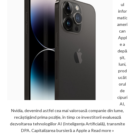
ul
infor
matic
ameri
can
Appl
e a
depă
șit,
luni,
prod
ucăt
orul
de
cipuri
AI,
Nvidia, devenind astfel cea mai valoroasă companie din lume,
recâștigând prima poziție, în timp ce investitorii evaluează
dezvoltarea tehnologiilor AI (Inteligența Artificială), transmite
DPA. Capitalizarea bursieră a Apple a
Read more »