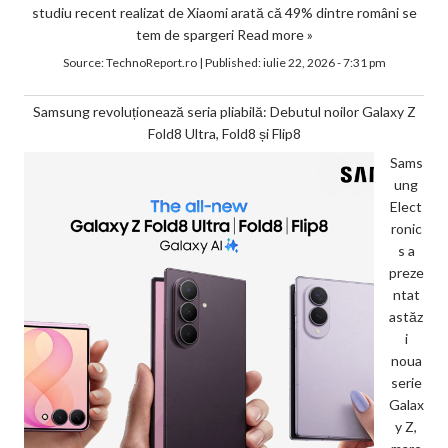
studiu recent realizat de Xiaomi arată că 49% dintre români se
tem de spargeri
Read more »
Source:
TechnoReport.ro
|
Published:
iulie 22, 2026 - 7:31 pm
Samsung revoluționează seria pliabilă: Debutul noilor Galaxy Z
Fold8 Ultra, Fold8 și Flip8
Sams
ung
Elect
ronic
s a
preze
ntat
astăz
i
noua
serie
Galax
y Z,