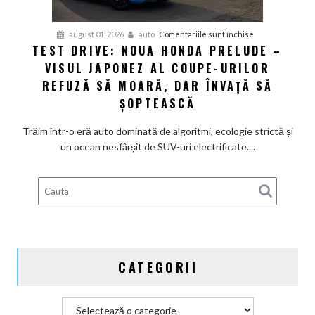
pentru
august 01, 2026
auto
Comentariile sunt închise
TEST DRIVE: NOUA HONDA PRELUDE –
Test
VISUL JAPONEZ AL COUPE-URILOR
Drive:
Noua
REFUZĂ SĂ MOARĂ, DAR ÎNVAȚĂ SĂ
Honda
ȘOPTEASCĂ
Prelude
–
Trăim într-o eră auto dominată de algoritmi, ecologie strictă și
Visul
un ocean nesfârșit de SUV-uri electrificate....
japonez
al
coupe-
urilor
refuză
să
moară,
CATEGORII
dar
învață
să
Categorii
șoptească