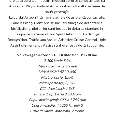
preluată de la Golf facelift. Modelul permite conectivitate cu
Apple Car Play și Android Auto printre multe alte sisteme de
nouă generație.
La bordul Arteon întâlnim sistemele de asistență consacrate,
Lane Assist şi Front Assist, inclusiv funcţia de detectare a
bicicliştilor şi pietonilor sunt incluse în dotarea standard în
Europa, iar sistemele Blind Spot Detection, Traffic Sign
Recognition, Traffic Jam Assist, Adaptive Cruise Control, Light
Assist şi Emergency Assist sunt oferite ca dotări opționale.
Volkswagen Arteon 2.0 TDi 4Motion DSG RLine
0-100 km/h: 8,0 s
Viteză maximă: 238 km/h
L/l/î: 4.862/1.871/1.450
Masă proprie: 1.576
Volum portbagaj (l): 563
Cilindree (cmc): 1.968
Putere (CP): 190 la 3.500 rpm
Cuplu maxim (Nm): 400 la 1.750 rpm
Consum mediu: 7 l/100 km (mixt)
Cutie de viteze: automată, 7 trepte