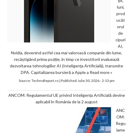
șit,
luni,
prod
ucăt
orul
de
cipuri
AI,
Nvidia, devenind astfel cea mai valoroasă companie din lume,
recâștigând prima poziție, în timp ce investitorii evaluează
dezvoltarea tehnologiilor AI (Inteligența Artificială), transmite
DPA. Capitalizarea bursieră a Apple a
Read more »
Source:
TechnoReport.ro
|
Published:
iulie 30, 2026 - 2:13 pm
ANCOM: Regulamentul UE privind Inteligența Artificială devine
aplicabil în România de la 2 august
ANC
OM:
Regu
lame