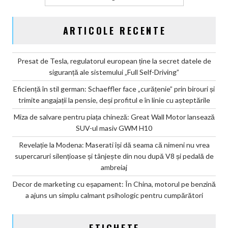
ARTICOLE RECENTE
Presat de Tesla, regulatorul european ține la secret datele de
siguranță ale sistemului „Full Self-Driving”
Eficiență în stil german: Schaeffler face „curățenie” prin birouri și
trimite angajații la pensie, deși profitul e în linie cu așteptările
Miza de salvare pentru piața chineză: Great Wall Motor lansează
SUV-ul masiv GWM H10
Revelație la Modena: Maserati își dă seama că nimeni nu vrea
supercaruri silențioase și tânjește din nou după V8 și pedală de
ambreiaj
Decor de marketing cu eșapament: În China, motorul pe benzină
a ajuns un simplu calmant psihologic pentru cumpărători
ETICHETE