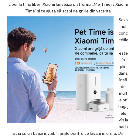
Liber la timp liber: Xiaomi lansează platforma „Me Time is Xiaomi
Time” și te ajută să scapi de grijile din vacanță
Sezo
nul
conc
ediilo
r
este
în
plin
dans,
însă
de
mult
e ori
bagaj
ele
vin la
pach
et și cu un bagaj invizibil: grijile pentru ce lăsăm în urmă. Un