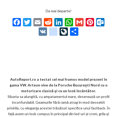
Da mai departe!
F
T
E
R
Li
W
G
Pi
O
ac
w
m
e
n
h
m
nt
ut
V
g
Li
P
e
itt
ai
d
ke
at
ai
er
lo
K
o
ve
ar
b
er
l
di
dI
s
l
es
o
o
Jo
ta
o
t
n
A
t
k.
gl
ur
je
o
p
co
e_
n
az
k
p
m
b
al
ă
o
AutoReport.ro a testat cel mai frumos model prezent în
gama VW. Arteon vine de la Porsche București Nord cu o
o
motorizare clasică și cu un look încântător.
k
Silueta sa alungită, cu ampatamentul mare, desenează un profil
inconfundabil. Geamurile fără ramă atrag în mod deosebit
m
privirile, cu eleganţa acestei trăsături specifice unui fastback. În
ar
față avem un look compus în principal din led-uri și crom, grila și