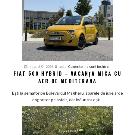
pentru
august 04, 2026
auto
Comentariile sunt închise
FIAT 500 HYBRID – VACANȚA MICĂ CU
Fiat
AER DE MEDITERANA
500
Hybrid
Ești la semafor pe Bulevardul Magheru, soarele de iulie arde
–
dogoritor pe asfalt, dar înăuntru ești...
vacanța
mică
cu
aer
de
Mediterana