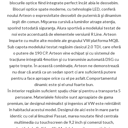
blocurile optice fiind integrate perfect încât abia le deosebim.
ks
Blocuri optice spate moderne, cu tehnologie LED, conferă
noului Arteon o expresivitate deosebit de puternică şi dinamism
ieşit din comun. Mişcarea cursivă a luminilor atrage atenţia,
sporind totodată siguranţa. Alura sportivă a modelului testat de
noi este accentuată de elementele versiunii R Line. Arteon
împarte cu multe alte modele ale grupului VW platforma MQB.
Sub capota modelului testat regăsim clasicul 2.0 TDI, care oferă
o putere de 190 CP. Arteon vine echipat și cu sistemul de
tracțiune integrală 4motion şi cu transmisie automată DSG cu
şapte trepte. În această combinație, Arteon ne demonstrează
nu doar că arată ca un sedan sport ci are suficientă putere
pentru a face aproape orice cu el pe asfalt.Comportamentul
dinamic este și el unul foarte bun.
În interior regăsim suficient spațiu chiar și pentru a transporta 5
persoane. Materialele folosite sunt aproapiate de gama
premium, iar designul minimalist și ingenios al VW este reîntâlnit
în habitaclul acestui model. Designul de aici este în mare parte
identic cu cel al limuzinei Passat, marea noutate fiind centrala
multimedia cu touchscreen de 9,2 inch și comenzi touch,