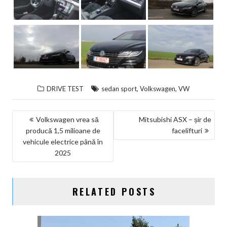
,
,
DRIVE TEST
sedan sport
Volkswagen
VW
NAVIGARE
Volkswagen vrea să
Mitsubishi ASX – șir de
producă 1,5 milioane de
facelifturi
ÎN
vehicule electrice până în
ARTICOLE
2025
RELATED POSTS