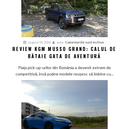
pentru
august 03, 2026
auto
Comentariile sunt închise
REVIEW KGM MUSSO GRAND: CALUL DE
Review
BĂTAIE GATA DE AVENTURĂ
KGM
Musso
Piața pick-up-urilor din România a devenit extrem de
Grand:
competitivă, însă puține modele reușesc să îmbine cu...
Calul
de
bătaie
gata
de
aventură