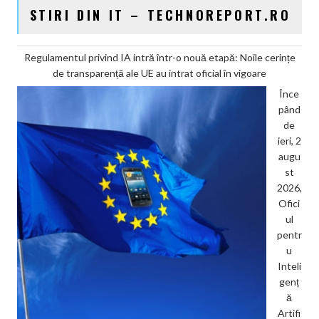
STIRI DIN IT – TECHNOREPORT.RO
Regulamentul privind IA intră într-o nouă etapă: Noile cerințe
de transparență ale UE au intrat oficial în vigoare
Înce
pând
de
ieri, 2
augu
st
2026,
Ofici
ul
pentr
u
Inteli
genț
ă
Artifi