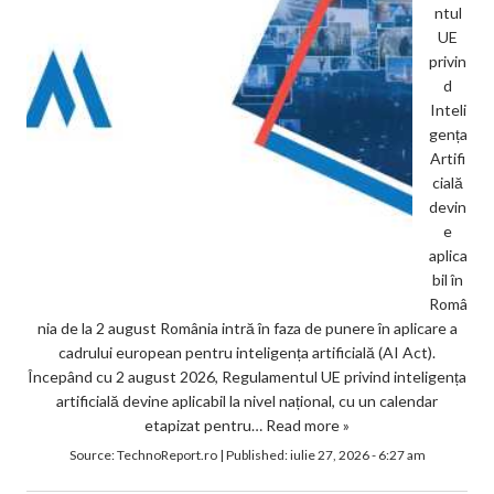
ntul
UE
privin
d
Inteli
gența
Artifi
cială
devin
e
aplica
bil în
Româ
nia de la 2 august România intră în faza de punere în aplicare a
cadrului european pentru inteligența artificială (AI Act).
Începând cu 2 august 2026, Regulamentul UE privind inteligența
artificială devine aplicabil la nivel național, cu un calendar
etapizat pentru…
Read more »
Source:
TechnoReport.ro
|
Published:
iulie 27, 2026 - 6:27 am