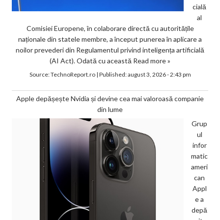
cială
al
Comisiei Europene, în colaborare directă cu autoritățile
naționale din statele membre, a început punerea în aplicare a
noilor prevederi din Regulamentul privind inteligența artificială
(AI Act). Odată cu această
Read more »
Source:
TechnoReport.ro
|
Published:
august 3, 2026 - 2:43 pm
Apple depășește Nvidia și devine cea mai valoroasă companie
din lume
Grup
ul
infor
matic
ameri
can
Appl
e a
depă