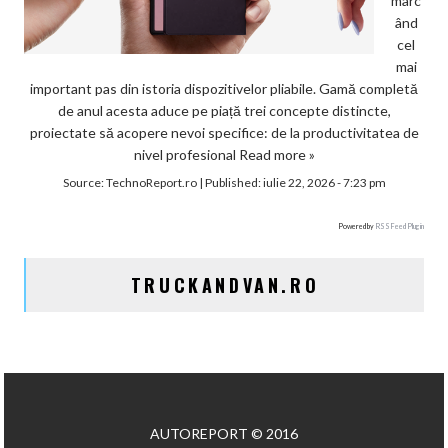
marc
ând
cel
mai
important pas din istoria dispozitivelor pliabile. Gamă completă
de anul acesta aduce pe piață trei concepte distincte,
proiectate să acopere nevoi specifice: de la productivitatea de
nivel profesional
Read more »
Source:
TechnoReport.ro
|
Published:
iulie 22, 2026 - 7:23 pm
Powered by
RSS Feed Plugin
TRUCKANDVAN.RO
AUTOREPORT © 2016