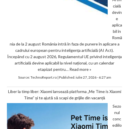
cială
devin
e
aplica
bil în
Româ
nia de la 2 august România intră în faza de punere în aplicare a
cadrului european pentru inteligența artificială (AI Act).
Începând cu 2 august 2026, Regulamentul UE privind inteligența
artificială devine aplicabil la nivel național, cu un calendar
etapizat pentru…
Read more »
Source:
TechnoReport.ro
|
Published:
iulie 27, 2026 - 6:27 am
Liber la timp liber: Xiaomi lansează platforma „Me Time is Xiaomi
Time” și te ajută să scapi de grijile din vacanță
Sezo
nul
conc
ediilo