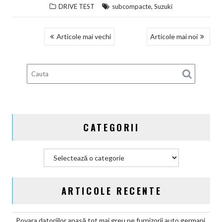
,
DRIVE TEST
subcompacte
Suzuki
NAVIGARE
Articole mai vechi
Articole mai noi
ÎN
ARTICOLE
CATEGORII
Categorii
ARTICOLE RECENTE
Povara datoriilor apasă tot mai greu pe furnizorii auto germani,