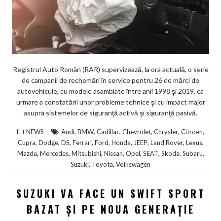
Registrul Auto Român (RAR) supervizează, la ora actuală, o serie
de campanii de rechemări în service pentru 26 de mărci de
autovehicule, cu modele asamblate între anii 1998 şi 2019, ca
urmare a constatării unor probleme tehnice şi cu impact major
asupra sistemelor de siguranţă activă şi siguranţă pasivă.
,
,
,
,
,
,
NEWS
Audi
BMW
Cadillac
Chevrolet
Chrysler
Citroen
,
,
,
,
,
,
,
,
,
Cupra
Dodge
DS
Ferrari
Ford
Honda
JEEP
Land Rover
Lexus
,
,
,
,
,
,
,
,
Mazda
Mercedes
Mitsubishi
Nissan
Opel
SEAT
Skoda
Subaru
,
,
Suzuki
Toyota
Volkswagen
SUZUKI VA FACE UN SWIFT SPORT
BAZAT ȘI PE NOUA GENERAȚIE