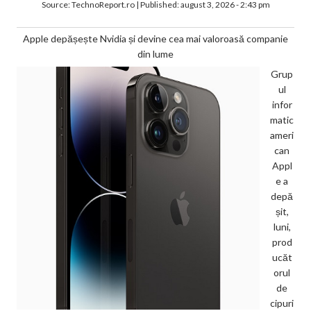
Source:
TechnoReport.ro
|
Published:
august 3, 2026 - 2:43 pm
Apple depășește Nvidia și devine cea mai valoroasă companie
din lume
Grup
ul
infor
matic
ameri
can
Appl
e a
depă
șit,
luni,
prod
ucăt
orul
de
cipuri