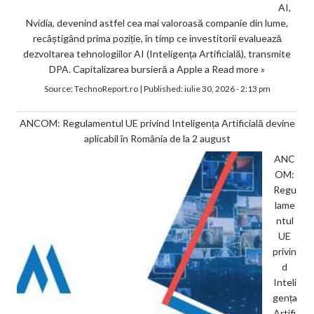
AI,
Nvidia, devenind astfel cea mai valoroasă companie din lume,
recâștigând prima poziție, în timp ce investitorii evaluează
dezvoltarea tehnologiilor AI (Inteligența Artificială), transmite
DPA. Capitalizarea bursieră a Apple a
Read more »
Source:
TechnoReport.ro
|
Published:
iulie 30, 2026 - 2:13 pm
ANCOM: Regulamentul UE privind Inteligența Artificială devine
aplicabil în România de la 2 august
ANC
OM:
Regu
lame
ntul
UE
privin
d
Inteli
gența
Artifi