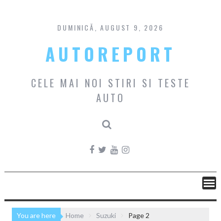
Skip
to
content
DUMINICĂ, AUGUST 9, 2026
AUTOREPORT
CELE MAI NOI STIRI SI TESTE
AUTO
You are here
Home
Suzuki
Page 2