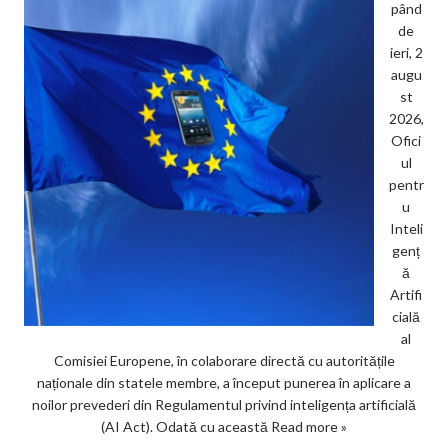
pând
de
ieri, 2
augu
st
2026,
Ofici
ul
pentr
u
Inteli
genț
ă
Artifi
cială
al
Comisiei Europene, în colaborare directă cu autoritățile
naționale din statele membre, a început punerea în aplicare a
noilor prevederi din Regulamentul privind inteligența artificială
(AI Act). Odată cu această
Read more »