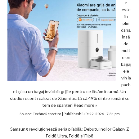
r
este
în
plin
dans,
însă
de
mult
e ori
bagaj
ele
vin la
pach
et și cu un bagaj invizibil: grijile pentru ce lăsăm în urmă. Un
studiu recent realizat de Xiaomi arată că 49% dintre români se
tem de spargeri
Read more »
Source:
TechnoReport.ro
|
Published:
iulie 22, 2026 - 7:31 pm
Samsung revoluționează seria pliabilă: Debutul noilor Galaxy Z
Fold8 Ultra, Fold8 și Flip8