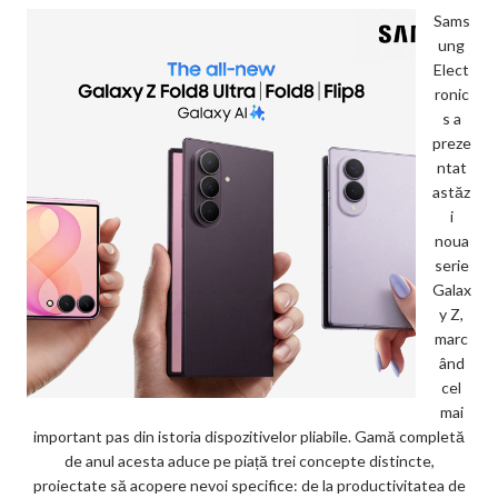
Sams
ung
Elect
ronic
s a
preze
ntat
astăz
i
noua
serie
Galax
y Z,
marc
ând
cel
mai
important pas din istoria dispozitivelor pliabile. Gamă completă
de anul acesta aduce pe piață trei concepte distincte,
proiectate să acopere nevoi specifice: de la productivitatea de