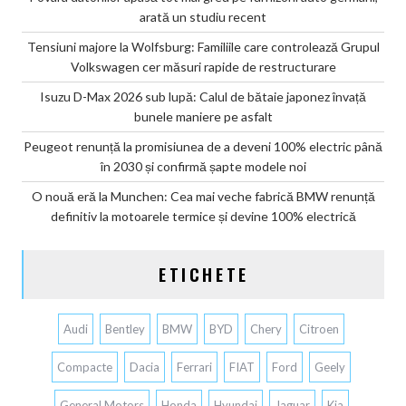
arată un studiu recent
Tensiuni majore la Wolfsburg: Familiile care controlează Grupul
Volkswagen cer măsuri rapide de restructurare
Isuzu D-Max 2026 sub lupă: Calul de bătaie japonez învață
bunele maniere pe asfalt
Peugeot renunță la promisiunea de a deveni 100% electric până
în 2030 și confirmă șapte modele noi
O nouă eră la Munchen: Cea mai veche fabrică BMW renunță
definitiv la motoarele termice și devine 100% electrică
ETICHETE
Audi
Bentley
BMW
BYD
Chery
Citroen
Compacte
Dacia
Ferrari
FIAT
Ford
Geely
General Motors
Honda
Hyundai
Jaguar
Kia