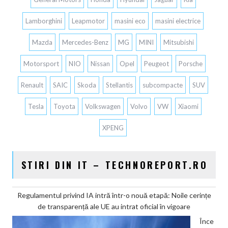
Lamborghini
Leapmotor
masini eco
masini electrice
Mazda
Mercedes-Benz
MG
MINI
Mitsubishi
Motorsport
NIO
Nissan
Opel
Peugeot
Porsche
Renault
SAIC
Skoda
Stellantis
subcompacte
SUV
Tesla
Toyota
Volkswagen
Volvo
VW
Xiaomi
XPENG
STIRI DIN IT – TECHNOREPORT.RO
Regulamentul privind IA intră într-o nouă etapă: Noile cerințe
de transparență ale UE au intrat oficial în vigoare
Înce