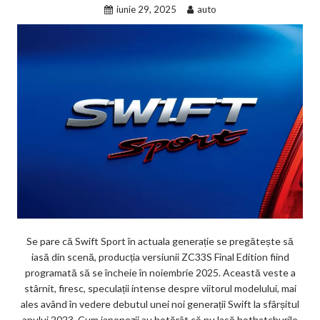
iunie 29, 2025
auto
Se pare că Swift Sport în actuala generație se pregătește să
iasă din scenă, producția versiunii ZC33S Final Edition fiind
programată să se încheie în noiembrie 2025. Această veste a
stârnit, firesc, speculații intense despre viitorul modelului, mai
ales având în vedere debutul unei noi generații Swift la sfârșitul
anului 2023. Cum japonezii au hotărât că nu lasă hothatchurile