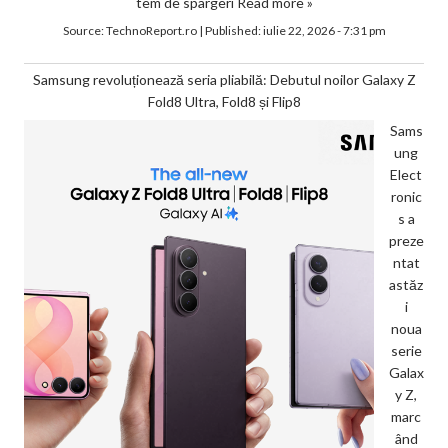
tem de spargeri
Read more »
Source:
TechnoReport.ro
|
Published:
iulie 22, 2026 - 7:31 pm
Samsung revoluționează seria pliabilă: Debutul noilor Galaxy Z
Fold8 Ultra, Fold8 și Flip8
Sams
ung
Elect
ronic
s a
preze
ntat
astăz
i
noua
serie
Galax
y Z,
marc
ând