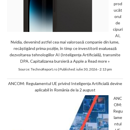
prod
ucăt
orul
de
cipuri
AI,
Nvidia, devenind astfel cea mai valoroasă companie din lume,
recâștigând prima poziție, în timp ce investitorii evaluează
dezvoltarea tehnologiilor AI (Inteligența Artificială), transmite
DPA. Capitalizarea bursieră a Apple a
Read more »
Source:
TechnoReport.ro
|
Published:
iulie 30, 2026 - 2:13 pm
ANCOM: Regulamentul UE privind Inteligența Artificială devine
aplicabil în România de la 2 august
ANC
OM:
Regu
lame
ntul