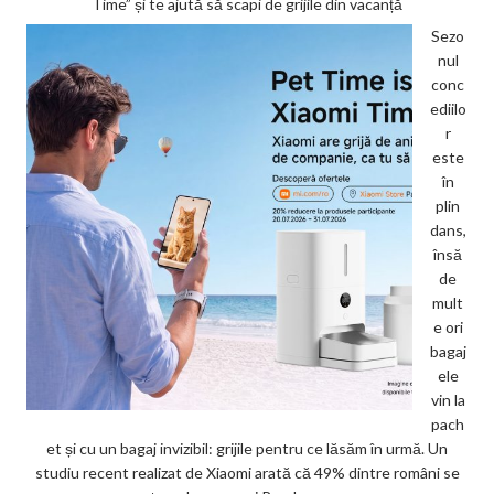
Time” și te ajută să scapi de grijile din vacanță
Sezo
nul
conc
ediilo
r
este
în
plin
dans,
însă
de
mult
e ori
bagaj
ele
vin la
pach
et și cu un bagaj invizibil: grijile pentru ce lăsăm în urmă. Un
studiu recent realizat de Xiaomi arată că 49% dintre români se