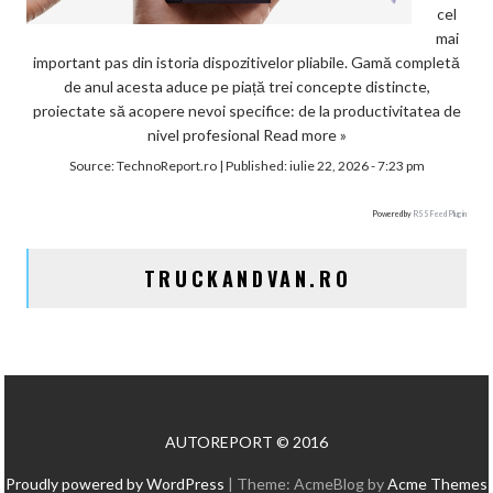
cel
mai
important pas din istoria dispozitivelor pliabile. Gamă completă
de anul acesta aduce pe piață trei concepte distincte,
proiectate să acopere nevoi specifice: de la productivitatea de
nivel profesional
Read more »
Source:
TechnoReport.ro
|
Published:
iulie 22, 2026 - 7:23 pm
Powered by
RSS Feed Plugin
TRUCKANDVAN.RO
AUTOREPORT © 2016
Proudly powered by WordPress
|
Theme: AcmeBlog by
Acme Themes