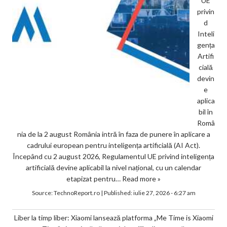
UE
privin
d
Inteli
gența
Artifi
cială
devin
e
aplica
bil în
Româ
nia de la 2 august România intră în faza de punere în aplicare a
cadrului european pentru inteligența artificială (AI Act).
Începând cu 2 august 2026, Regulamentul UE privind inteligența
artificială devine aplicabil la nivel național, cu un calendar
etapizat pentru…
Read more »
Source:
TechnoReport.ro
|
Published:
iulie 27, 2026 - 6:27 am
Liber la timp liber: Xiaomi lansează platforma „Me Time is Xiaomi