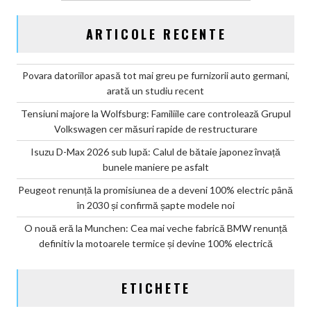
ARTICOLE RECENTE
Povara datoriilor apasă tot mai greu pe furnizorii auto germani,
arată un studiu recent
Tensiuni majore la Wolfsburg: Familiile care controlează Grupul
Volkswagen cer măsuri rapide de restructurare
Isuzu D-Max 2026 sub lupă: Calul de bătaie japonez învață
bunele maniere pe asfalt
Peugeot renunță la promisiunea de a deveni 100% electric până
în 2030 și confirmă șapte modele noi
O nouă eră la Munchen: Cea mai veche fabrică BMW renunță
definitiv la motoarele termice și devine 100% electrică
ETICHETE