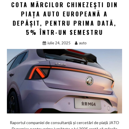
COTA MĂRCILOR CHINEZEȘTI DIN
PIAȚA AUTO EUROPEANĂ A
DEPĂȘIT, PENTRU PRIMA DATĂ,
5% ÎNTR-UN SEMESTRU
iulie 24, 2025
auto
Raportul companiei de consultanță și cercetări de piață JATO
Dynamics pentru prima jumătate a lui 2025 arată că mărcile