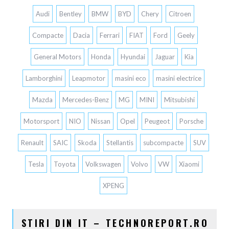
Audi
Bentley
BMW
BYD
Chery
Citroen
Compacte
Dacia
Ferrari
FIAT
Ford
Geely
General Motors
Honda
Hyundai
Jaguar
Kia
Lamborghini
Leapmotor
masini eco
masini electrice
Mazda
Mercedes-Benz
MG
MINI
Mitsubishi
Motorsport
NIO
Nissan
Opel
Peugeot
Porsche
Renault
SAIC
Skoda
Stellantis
subcompacte
SUV
Tesla
Toyota
Volkswagen
Volvo
VW
Xiaomi
XPENG
STIRI DIN IT – TECHNOREPORT.RO