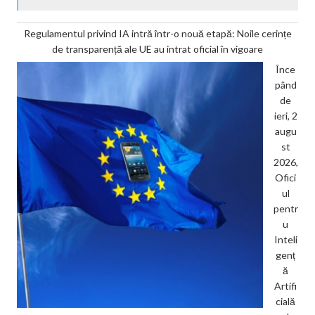
Regulamentul privind IA intră într-o nouă etapă: Noile cerințe
de transparență ale UE au intrat oficial în vigoare
Înce
pând
de
ieri, 2
augu
st
2026,
Ofici
ul
pentr
u
Inteli
genț
ă
Artifi
cială