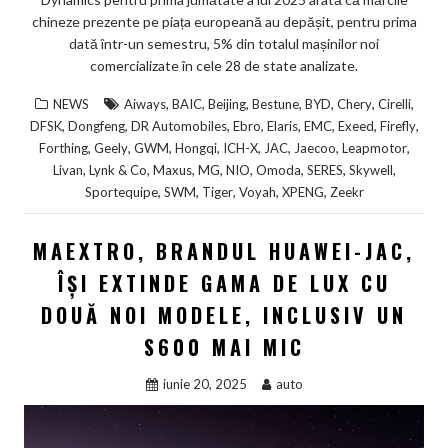
chineze prezente pe piața europeană au depășit, pentru prima
dată într-un semestru, 5% din totalul mașinilor noi
comercializate în cele 28 de state analizate.
,
,
,
,
,
,
,
NEWS
Aiways
BAIC
Beijing
Bestune
BYD
Chery
Cirelli
,
,
,
,
,
,
,
,
DFSK
Dongfeng
DR Automobiles
Ebro
Elaris
EMC
Exeed
Firefly
,
,
,
,
,
,
,
,
Forthing
Geely
GWM
Hongqi
ICH-X
JAC
Jaecoo
Leapmotor
,
,
,
,
,
,
,
,
Livan
Lynk & Co
Maxus
MG
NIO
Omoda
SERES
Skywell
,
,
,
,
,
Sportequipe
SWM
Tiger
Voyah
XPENG
Zeekr
MAEXTRO, BRANDUL HUAWEI-JAC,
ÎȘI EXTINDE GAMA DE LUX CU
DOUĂ NOI MODELE, INCLUSIV UN
S600 MAI MIC
iunie 20, 2025
auto