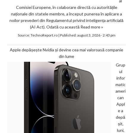
al
Comisiei Europene, în colaborare directă cu autoritățile
naționale din statele membre, a început punerea în aplicare a
noilor prevederi din Regulamentul privind inteligența artificială
(AI Act). Odată cu această
Read more »
Source:
TechnoReport.ro
|
Published:
august 3, 2026 - 2:43 pm
Apple depășește Nvidia și devine cea mai valoroasă companie
din lume
Grup
ul
infor
matic
ameri
can
Appl
e a
depă
șit,
luni,