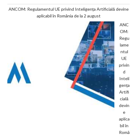
ANCOM: Regulamentul UE privind Inteligența Artificială devine
aplicabil în România de la 2 august
ANC
OM:
Regu
lame
ntul
UE
privin
d
Inteli
gența
Artifi
cială
devin
e
aplica
bil în
Româ