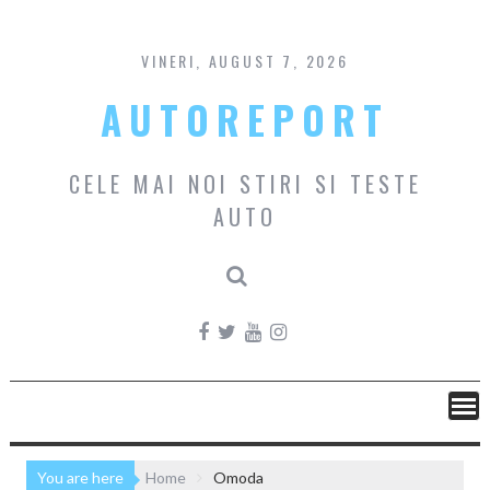
Skip
to
content
VINERI, AUGUST 7, 2026
AUTOREPORT
CELE MAI NOI STIRI SI TESTE
AUTO
You are here
Home
Omoda