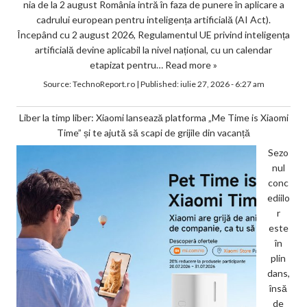
nia de la 2 august România intră în faza de punere în aplicare a
cadrului european pentru inteligența artificială (AI Act).
Începând cu 2 august 2026, Regulamentul UE privind inteligența
artificială devine aplicabil la nivel național, cu un calendar
etapizat pentru…
Read more »
Source:
TechnoReport.ro
|
Published:
iulie 27, 2026 - 6:27 am
Liber la timp liber: Xiaomi lansează platforma „Me Time is Xiaomi
Time” și te ajută să scapi de grijile din vacanță
Sezo
nul
conc
ediilo
r
este
în
plin
dans,
însă
de