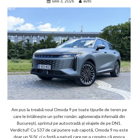
iulie 3, 2026
auto
Am pus la treabă noul Omoda 9 pe toate tipurile de teren pe
care le întâlnește un șofer român: aglomerația infernală din
București, sprintul pe autostradă și virajele de pe DN1.
Verdictul? Cu 537 de cai putere sub capotă, Omoda 9 nu este
doar un SUV, ci o forță a naturii care ne-a convins că epoca