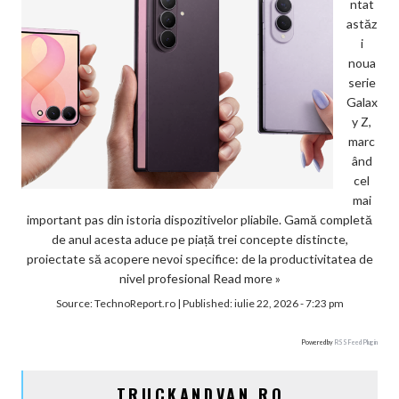
ntat
astăz
i
noua
serie
Galax
y Z,
marc
ând
cel
mai
important pas din istoria dispozitivelor pliabile. Gamă completă
de anul acesta aduce pe piață trei concepte distincte,
proiectate să acopere nevoi specifice: de la productivitatea de
nivel profesional
Read more »
Source:
TechnoReport.ro
|
Published:
iulie 22, 2026 - 7:23 pm
Powered by
RSS Feed Plugin
TRUCKANDVAN.RO