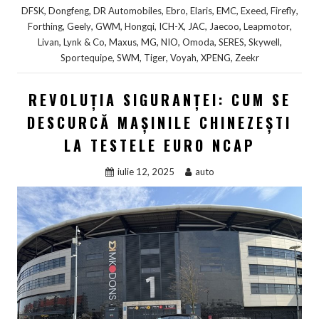
,
,
,
,
,
,
,
,
DFSK
Dongfeng
DR Automobiles
Ebro
Elaris
EMC
Exeed
Firefly
,
,
,
,
,
,
,
,
Forthing
Geely
GWM
Hongqi
ICH-X
JAC
Jaecoo
Leapmotor
,
,
,
,
,
,
,
,
Livan
Lynk & Co
Maxus
MG
NIO
Omoda
SERES
Skywell
,
,
,
,
,
Sportequipe
SWM
Tiger
Voyah
XPENG
Zeekr
REVOLUȚIA SIGURANȚEI: CUM SE
DESCURCĂ MAȘINILE CHINEZEȘTI
LA TESTELE EURO NCAP
iulie 12, 2025
auto