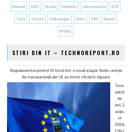
Renault
SAIC
Skoda
Stellantis
subcompacte
SUV
Tesla
Toyota
Volkswagen
Volvo
VW
Xiaomi
XPENG
STIRI DIN IT – TECHNOREPORT.RO
Regulamentul privind IA intră într-o nouă etapă: Noile cerințe
de transparență ale UE au intrat oficial în vigoare
Înce
pând
de
ieri, 2
augu
st
2026,
Ofici