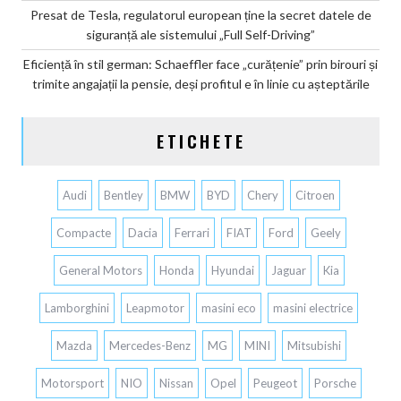
Presat de Tesla, regulatorul european ține la secret datele de
siguranță ale sistemului „Full Self-Driving”
Eficiență în stil german: Schaeffler face „curățenie” prin birouri și
trimite angajații la pensie, deși profitul e în linie cu așteptările
ETICHETE
Audi
Bentley
BMW
BYD
Chery
Citroen
Compacte
Dacia
Ferrari
FIAT
Ford
Geely
General Motors
Honda
Hyundai
Jaguar
Kia
Lamborghini
Leapmotor
masini eco
masini electrice
Mazda
Mercedes-Benz
MG
MINI
Mitsubishi
Motorsport
NIO
Nissan
Opel
Peugeot
Porsche