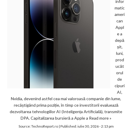
infor
matic
ameri
can
Appl
e a
depă
șit,
luni,
prod
ucăt
orul
de
cipuri
AI,
Nvidia, devenind astfel cea mai valoroasă companie din lume,
recâștigând prima poziție, în timp ce investitorii evaluează
dezvoltarea tehnologiilor AI (Inteligența Artificială), transmite
DPA. Capitalizarea bursieră a Apple a
Read more »
Source:
TechnoReport.ro
|
Published:
iulie 30, 2026 - 2:13 pm