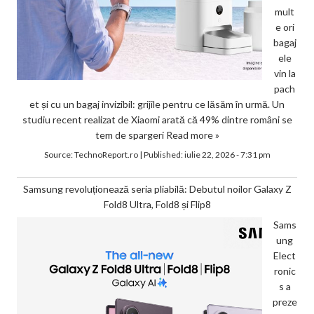
mult
e ori
bagaj
ele
vin la
pach
et și cu un bagaj invizibil: grijile pentru ce lăsăm în urmă. Un
studiu recent realizat de Xiaomi arată că 49% dintre români se
tem de spargeri
Read more »
Source:
TechnoReport.ro
|
Published:
iulie 22, 2026 - 7:31 pm
Samsung revoluționează seria pliabilă: Debutul noilor Galaxy Z
Fold8 Ultra, Fold8 și Flip8
Sams
ung
Elect
ronic
s a
preze