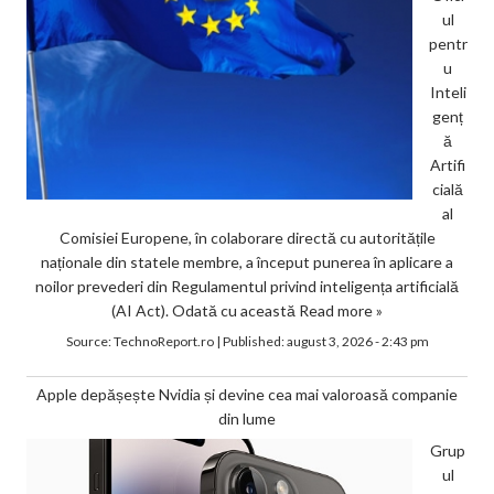
ul
pentr
u
Inteli
genț
ă
Artifi
cială
al
Comisiei Europene, în colaborare directă cu autoritățile
naționale din statele membre, a început punerea în aplicare a
noilor prevederi din Regulamentul privind inteligența artificială
(AI Act). Odată cu această
Read more »
Source:
TechnoReport.ro
|
Published:
august 3, 2026 - 2:43 pm
Apple depășește Nvidia și devine cea mai valoroasă companie
din lume
Grup
ul