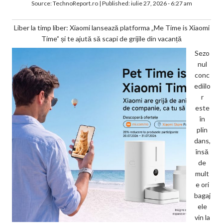
Source:
TechnoReport.ro
|
Published:
iulie 27, 2026 - 6:27 am
Liber la timp liber: Xiaomi lansează platforma „Me Time is Xiaomi
Time” și te ajută să scapi de grijile din vacanță
Sezo
nul
conc
ediilo
r
este
în
plin
dans,
însă
de
mult
e ori
bagaj
ele
vin la