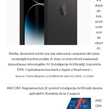
depă
șit,
luni,
prod
ucăt
orul
de
cipuri
AI,
Nvidia, devenind astfel cea mai valoroasă companie din lume,
recâștigând prima poziție, în timp ce investitorii evaluează
dezvoltarea tehnologiilor AI (Inteligența Artificială), transmite
DPA. Capitalizarea bursieră a Apple a
Read more »
Source:
TechnoReport.ro
|
Published:
iulie 30, 2026 - 2:13 pm
ANCOM: Regulamentul UE privind Inteligența Artificială devine
aplicabil în România de la 2 august
ANC
OM: