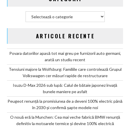
șapte
modele
Categorii
noi
ARTICOLE RECENTE
Povara datoriilor apasă tot mai greu pe furnizorii auto germani,
arată un studiu recent
Tensiuni majore la Wolfsburg: Familiile care controlează Grupul
Volkswagen cer măsuri rapide de restructurare
Isuzu D-Max 2026 sub lupă: Calul de bătaie japonez învață
bunele maniere pe asfalt
Peugeot renunță la promisiunea de a deveni 100% electric până
în 2030 și confirmă șapte modele noi
O nouă eră la Munchen: Cea mai veche fabrică BMW renunță
definitiv la motoarele termice și devine 100% electrică