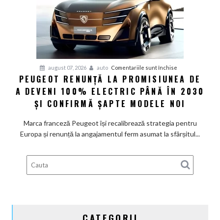
măsuri
rapide
de
restructurare
pentru
august 07, 2026
auto
Comentariile sunt închise
PEUGEOT RENUNȚĂ LA PROMISIUNEA DE
Peugeot
A DEVENI 100% ELECTRIC PÂNĂ ÎN 2030
renunță
la
ȘI CONFIRMĂ ȘAPTE MODELE NOI
promisiunea
de
Marca franceză Peugeot își recalibrează strategia pentru
a
Europa și renunță la angajamentul ferm asumat la sfârșitul...
deveni
100%
electric
până
în
2030
și
CATEGORII
confirmă