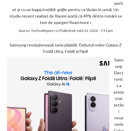
pach
et și cu un bagaj invizibil: grijile pentru ce lăsăm în urmă. Un
studiu recent realizat de Xiaomi arată că 49% dintre români se
tem de spargeri
Read more »
Source:
TechnoReport.ro
|
Published:
iulie 22, 2026 - 7:31 pm
Samsung revoluționează seria pliabilă: Debutul noilor Galaxy Z
Fold8 Ultra, Fold8 și Flip8
Sams
ung
Elect
ronic
s a
preze
ntat
astăz
i
noua
serie
Galax