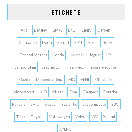
ETICHETE
Audi
Bentley
BMW
BYD
Chery
Citroen
Compacte
Dacia
Ferrari
FIAT
Ford
Geely
General Motors
Honda
Hyundai
Jaguar
Kia
Lamborghini
Leapmotor
masini eco
masini electrice
Mazda
Mercedes-Benz
MG
MINI
Mitsubishi
Motorsport
NIO
Nissan
Opel
Peugeot
Porsche
Renault
SAIC
Skoda
Stellantis
subcompacte
SUV
Tesla
Toyota
Volkswagen
Volvo
VW
Xiaomi
XPENG