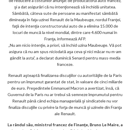
k
de reducere a costurilor anunţat de producătorul auto francez,
şi a dat asigurări că nu intenţionează să închidă unitatea.
m
Sâmbătă, câteva sute de persoane au manifestat sâmbătă
ar
dimineaţa în faţa uzinei Renault de la Maubeuge, nordul Franţei,
faţă de intenţia constructorului auto de a elimina 15.000 de
ks
locuri de muncă la nivel mondial, dintre care 4.600 numai în
Franţa, informează AFP.
„Nu am nicio intenţie, a priori, să închid uzina Maubeuge. Vă pot
asigura că nu am spus niciodată aşa ceva şi nici măcar nu m-am
gândit la asta”, a declarat duminică Senard pentru mass-media
franceze.
Renault aşteaptă finalizarea discuţiilor cu autorităţile de la Paris
pentru un împrumut garantat de stat, în valoare de cinci miliarde
de euro. Preşedintele Emmanuel Macron a avertizat, însă, că
Guvernul de la Paris nu ar trebui să semneze împrumutul pentru
Renault până când echipa managerială şi sindicatele nu vor
finaliza discuţiile cu privire la forţa de muncă şi uzinele din Franţa
ale Renault.
La rândul său, ministrul francez de Finanţe, Bruno Le Maire, a