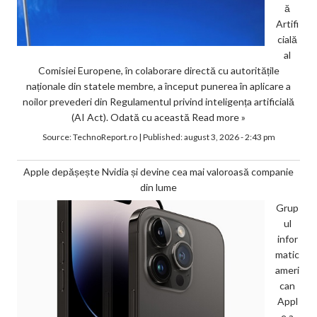
ă
Artifi
cială
al
Comisiei Europene, în colaborare directă cu autoritățile
naționale din statele membre, a început punerea în aplicare a
noilor prevederi din Regulamentul privind inteligența artificială
(AI Act). Odată cu această
Read more »
Source:
TechnoReport.ro
|
Published:
august 3, 2026 - 2:43 pm
Apple depășește Nvidia și devine cea mai valoroasă companie
din lume
Grup
ul
infor
matic
ameri
can
Appl
e a