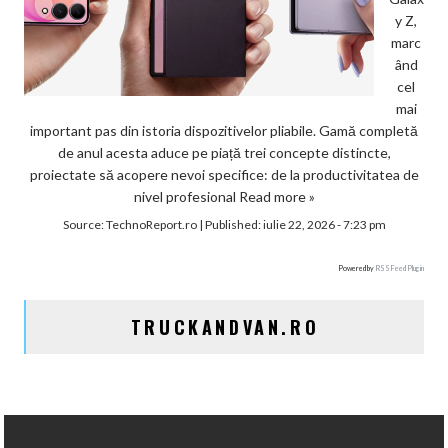
y Z,
marc
ând
cel
mai
important pas din istoria dispozitivelor pliabile. Gamă completă
de anul acesta aduce pe piață trei concepte distincte,
proiectate să acopere nevoi specifice: de la productivitatea de
nivel profesional
Read more »
Source:
TechnoReport.ro
|
Published:
iulie 22, 2026 - 7:23 pm
Powered by
RSS Feed Plugin
TRUCKANDVAN.RO