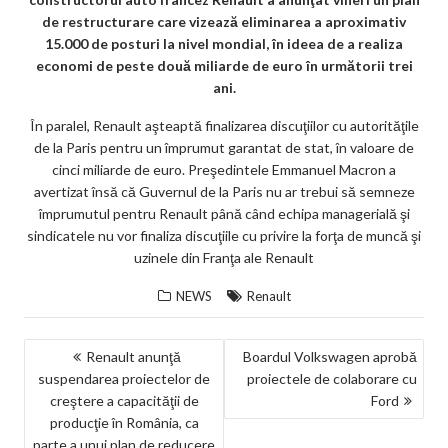
de restructurare care vizează eliminarea a aproximativ
15.000 de posturi la nivel mondial, în ideea de a realiza
economi de peste două miliarde de euro în următorii trei
ani.
În paralel, Renault aşteaptă finalizarea discuţiilor cu autorităţile
de la Paris pentru un împrumut garantat de stat, în valoare de
cinci miliarde de euro. Preşedintele Emmanuel Macron a
avertizat însă că Guvernul de la Paris nu ar trebui să semneze
împrumutul pentru Renault până când echipa managerială şi
sindicatele nu vor finaliza discuţiile cu privire la forţa de muncă şi
uzinele din Franţa ale Renault
NEWS
Renault
NAVIGARE
Renault anunţă
Boardul Volkswagen aprobă
suspendarea proiectelor de
proiectele de colaborare cu
ÎN
creştere a capacităţii de
Ford
ARTICOLE
producţie în România, ca
parte a unui plan de reducere