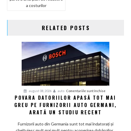
a costurilor
RELATED POSTS
pentru
august 08, 2026
auto
Comentariile sunt închise
POVARA DATORIILOR APASĂ TOT MAI
Povara
GREU PE FURNIZORII AUTO GERMANI,
datoriilor
apasă
ARATĂ UN STUDIU RECENT
tot
mai
Furnizorii auto din Germania sunt tot mai îndatorați și
greu
cheltuiesc mult mai mult pentru acoperirea dobânzilor...