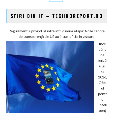
STIRI DIN IT – TECHNOREPORT.RO
Regulamentul privind IA intră într-o nouă etapă: Noile cerințe
de transparență ale UE au intrat oficial în vigoare
Înce
pând
de
ieri, 2
augu
st
2026,
Ofici
ul
pentr
u
Inteli
genț