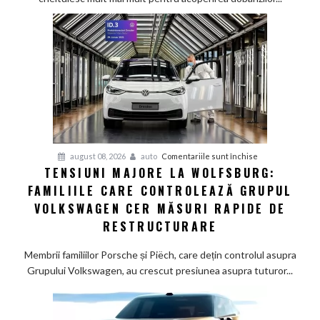
pe
furnizorii
auto
germani,
arată
un
studiu
recent
pentru
august 08, 2026
auto
Comentariile sunt închise
TENSIUNI MAJORE LA WOLFSBURG:
Tensiuni
FAMILIILE CARE CONTROLEAZĂ GRUPUL
majore
la
VOLKSWAGEN CER MĂSURI RAPIDE DE
Wolfsburg:
RESTRUCTURARE
Familiile
care
Membrii familiilor Porsche și Piëch, care dețin controlul asupra
controlează
Grupului Volkswagen, au crescut presiunea asupra tuturor...
Grupul
Volkswagen
cer