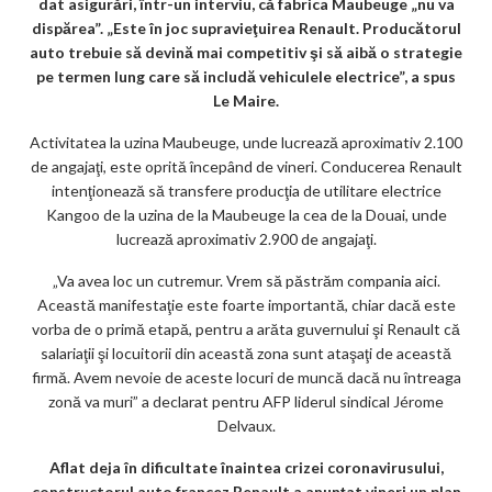
dat asigurări, într-un interviu, că fabrica Maubeuge „nu va
dispărea”. „Este în joc supravieţuirea Renault. Producătorul
auto trebuie să devină mai competitiv şi să aibă o strategie
pe termen lung care să includă vehiculele electrice”, a spus
Le Maire.
Activitatea la uzina Maubeuge, unde lucrează aproximativ 2.100
de angajaţi, este oprită începând de vineri. Conducerea Renault
intenţionează să transfere producţia de utilitare electrice
Kangoo de la uzina de la Maubeuge la cea de la Douai, unde
lucrează aproximativ 2.900 de angajaţi.
„Va avea loc un cutremur. Vrem să păstrăm compania aici.
Această manifestaţie este foarte importantă, chiar dacă este
vorba de o primă etapă, pentru a arăta guvernului şi Renault că
salariaţii şi locuitorii din această zona sunt ataşaţi de această
firmă. Avem nevoie de aceste locuri de muncă dacă nu întreaga
zonă va muri” a declarat pentru AFP liderul sindical Jérome
Delvaux.
Aflat deja în dificultate înaintea crizei coronavirusului,
constructorul auto francez Renault a anunţat vineri un plan