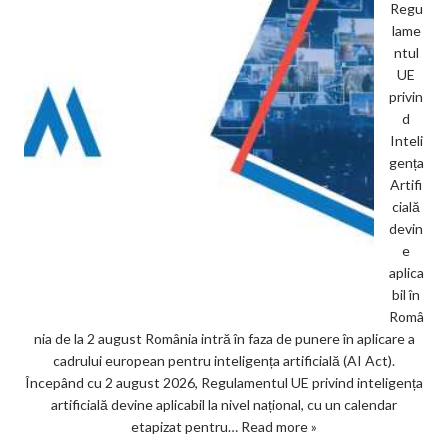
Regu
lame
ntul
UE
privin
d
Inteli
gența
Artifi
cială
devin
e
aplica
bil în
Româ
nia de la 2 august România intră în faza de punere în aplicare a
cadrului european pentru inteligența artificială (AI Act).
Începând cu 2 august 2026, Regulamentul UE privind inteligența
artificială devine aplicabil la nivel național, cu un calendar
etapizat pentru…
Read more »