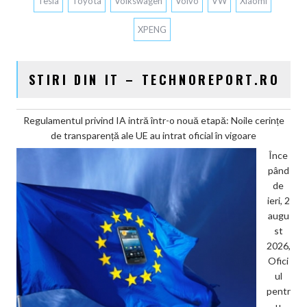
Tesla
Toyota
Volkswagen
Volvo
VW
Xiaomi
XPENG
STIRI DIN IT – TECHNOREPORT.RO
Regulamentul privind IA intră într-o nouă etapă: Noile cerințe
de transparență ale UE au intrat oficial în vigoare
Înce
pând
de
ieri, 2
augu
st
2026,
Ofici
ul
pentr
u