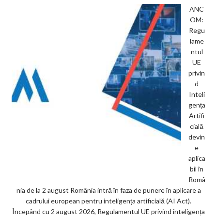
ANC
OM:
Regu
lame
ntul
UE
privin
d
Inteli
gența
Artifi
cială
devin
e
aplica
bil în
Româ
nia de la 2 august România intră în faza de punere în aplicare a
cadrului european pentru inteligența artificială (AI Act).
Începând cu 2 august 2026, Regulamentul UE privind inteligența