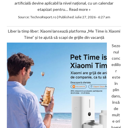
artificială devine aplicabil la nivel național, cu un calendar
etapizat pentru…
Read more »
Source:
TechnoReport.ro
|
Published:
iulie 27, 2026 - 6:27 am
Liber la timp liber: Xiaomi lansează platforma „Me Time is Xiaomi
Time” și te ajută să scapi de grijile din vacanță
Sezo
nul
conc
ediilo
r
este
în
plin
dans,
însă
de
mult
e ori
bagaj