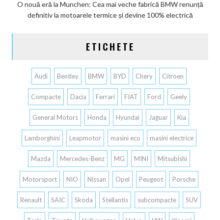
O nouă eră la Munchen: Cea mai veche fabrică BMW renunță
definitiv la motoarele termice și devine 100% electrică
ETICHETE
Audi
Bentley
BMW
BYD
Chery
Citroen
Compacte
Dacia
Ferrari
FIAT
Ford
Geely
General Motors
Honda
Hyundai
Jaguar
Kia
Lamborghini
Leapmotor
masini eco
masini electrice
Mazda
Mercedes-Benz
MG
MINI
Mitsubishi
Motorsport
NIO
Nissan
Opel
Peugeot
Porsche
Renault
SAIC
Skoda
Stellantis
subcompacte
SUV