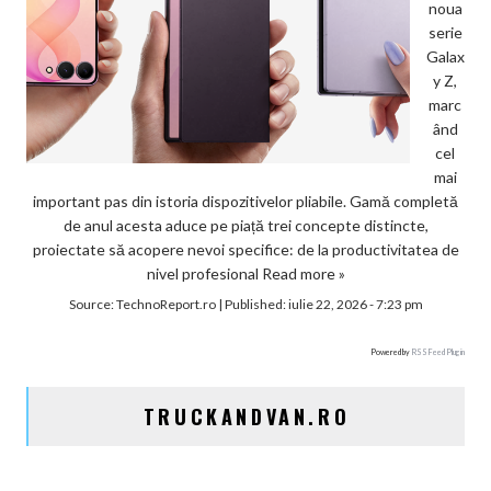
noua
serie
Galax
y Z,
marc
ând
cel
mai
important pas din istoria dispozitivelor pliabile. Gamă completă
de anul acesta aduce pe piață trei concepte distincte,
proiectate să acopere nevoi specifice: de la productivitatea de
nivel profesional
Read more »
Source:
TechnoReport.ro
|
Published:
iulie 22, 2026 - 7:23 pm
Powered by
RSS Feed Plugin
TRUCKANDVAN.RO