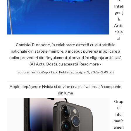
Inteli
genț
ă
Artifi
cială
al
Comisiei Europene, în colaborare directă cu autoritățile
naționale din statele membre, a început punerea în aplicare a
noilor prevederi din Regulamentul privind inteligența artificială
(AI Act). Odată cu această
Read more »
Source:
TechnoReport.ro
|
Published:
august 3, 2026 - 2:43 pm
Apple depășește Nvidia și devine cea mai valoroasă companie
din lume
Grup
ul
infor
matic
ameri