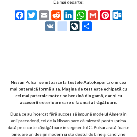
Da mai departe!
F
T
E
R
Li
W
G
Pi
O
ac
w
m
e
n
h
m
nt
ut
V
g
Li
P
e
itt
ai
d
ke
at
ai
er
lo
K
o
ve
ar
b
er
l
di
dI
s
l
es
o
o
Jo
ta
o
t
n
A
t
k.
gl
ur
je
o
p
co
e_
n
az
k
p
m
b
al
ă
o
Nissan Pulsar se întoarce la testele AutoReport.ro în cea
mai puternică formă a sa. Mașina de test este echipată cu
o
cel mai puternic motor pe benzină din gamă, dar și cu
k
accesorii exterioare care o fac mai atrăgătoare.
m
După ce au încercat fără succes să impună modelul Almera în
anii precedenți, cei de la Nissan pare că mizează pentru prima
ar
dată pe o carte câștigătoare în segmentul C. Pulsar arată foarte
ks
bine, are un design modern și stă destul de bine și când vine