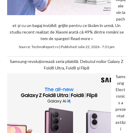
ele
vin la
pach
et și cu un bagaj invizibil: grijile pentru ce lăsăm în urmă. Un
studiu recent realizat de Xiaomi arată că 49% dintre români se
tem de spargeri
Read more »
Source:
TechnoReport.ro
|
Published:
iulie 22, 2026 - 7:31 pm
Samsung revoluționează seria pliabilă: Debutul noilor Galaxy Z
Fold8 Ultra, Fold8 și Flip8
Sams
ung
Elect
ronic
s a
preze
ntat
astăz
i