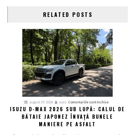
RELATED POSTS
pentru
august 07, 2026
auto
Comentariile sunt închise
ISUZU D-MAX 2026 SUB LUPĂ: CALUL DE
Isuzu
BĂTAIE JAPONEZ ÎNVAȚĂ BUNELE
D-
Max
MANIERE PE ASFALT
2026
sub