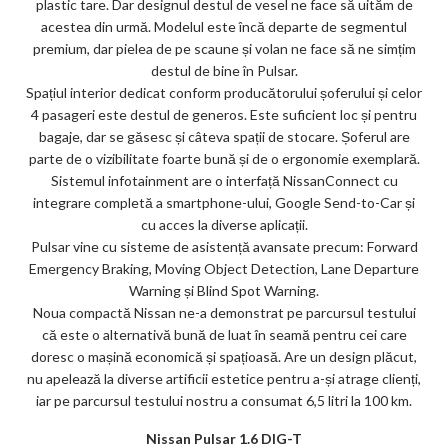
plastic tare. Dar designul destul de vesel ne face să uităm de
acestea din urmă. Modelul este încă departe de segmentul
premium, dar pielea de pe scaune și volan ne face să ne simțim
destul de bine în Pulsar.
Spațiul interior dedicat conform producătorului șoferului și celor
4 pasageri este destul de generos. Este suficient loc și pentru
bagaje, dar se găsesc și câteva spații de stocare. Șoferul are
parte de o vizibilitate foarte bună și de o ergonomie exemplară.
Sistemul infotainment are o interfață NissanConnect cu
integrare completă a smartphone-ului, Google Send-to-Car și
cu acces la diverse aplicații.
Pulsar vine cu sisteme de asistență avansate precum: Forward
Emergency Braking, Moving Object Detection, Lane Departure
Warning și Blind Spot Warning.
Noua compactă Nissan ne-a demonstrat pe parcursul testului
că este o alternativă bună de luat în seamă pentru cei care
doresc o mașină economică și spațioasă. Are un design plăcut,
nu apelează la diverse artificii estetice pentru a-și atrage clienți,
iar pe parcursul testului nostru a consumat 6,5 litri la 100 km.
Nissan Pulsar 1.6 DIG-T