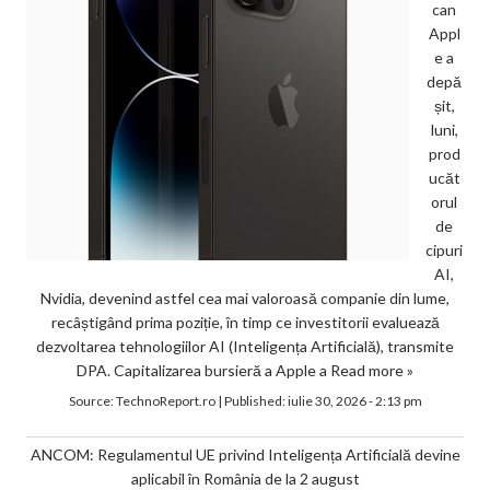
can
Appl
e a
depă
șit,
luni,
prod
ucăt
orul
de
cipuri
AI,
Nvidia, devenind astfel cea mai valoroasă companie din lume,
recâștigând prima poziție, în timp ce investitorii evaluează
dezvoltarea tehnologiilor AI (Inteligența Artificială), transmite
DPA. Capitalizarea bursieră a Apple a
Read more »
Source:
TechnoReport.ro
|
Published:
iulie 30, 2026 - 2:13 pm
ANCOM: Regulamentul UE privind Inteligența Artificială devine
aplicabil în România de la 2 august