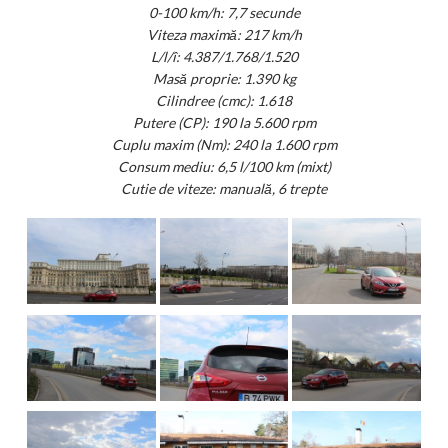
0-100 km/h: 7,7 secunde
Viteza maximă: 217 km/h
L/l/î: 4.387/1.768/1.520
Masă proprie: 1.390 kg
Cilindree (cmc): 1.618
Putere (CP): 190 la 5.600 rpm
Cuplu maxim (Nm): 240 la 1.600 rpm
Consum mediu: 6,5 l/100 km (mixt)
Cutie de viteze: manuală, 6 trepte