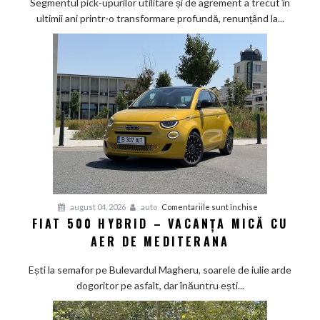
Segmentul pick-upurilor utilitare și de agrement a trecut în
lupă:
ultimii ani printr-o transformare profundă, renunțând la...
Calul
de
bătaie
japonez
învață
bunele
maniere
pe
asfalt
pentru
august 04, 2026
auto
Comentariile sunt închise
FIAT 500 HYBRID – VACANȚA MICĂ CU
Fiat
AER DE MEDITERANA
500
Hybrid
Ești la semafor pe Bulevardul Magheru, soarele de iulie arde
–
dogoritor pe asfalt, dar înăuntru ești...
vacanța
mică
cu