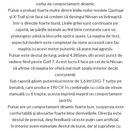
vorba de comportament dinamic.
Pulsar a preluat foarte multe dintre liniile noilor modele Qashqai
și X-Trail și ne face să credem că desingul Nissan se îndreaptă
într-o direcție foarte bună. Liniile grilei sunt continuate pe
capotă, iar părțile laterale au linii bine conturate care se
prelungesc până la blocurile optice spate. La mașina de test,
aspectul modern este completat de niște accesorii care fac
mașina cu acest motor puternic să arate mai agresiv.
Pulsar este destul de lung, având 4.385mm, din acest punct de
vedere fiind peste Golf 7. Acest lucru îi face pe cei de la Nissan
să afirme că mașina lor oferă mai mult spațiu interior decât
concurenții.
Sub capotă găsim puternicul motor de 1,6 litri DIG-T turbo pe
benzină, care produce 190 CP. În combinație cu cutia de viteze
manuală cu 6 trepte, acesta imprimă mașinii un comportament
sportiv.
Pulsar are un comportament dinamic foarte bun, suspensia este
confortabilă și absoarbe foarte bine denivelările. Direcția este
destul de precisă, deși feedback-ul este puțin cam artificial.
În interior avem materiale destul de bune, dar și suprafețe cu