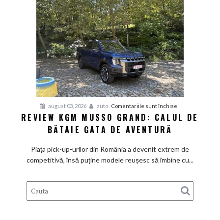
aer
de
Mediterana
pentru
august 03, 2026
auto
Comentariile sunt închise
REVIEW KGM MUSSO GRAND: CALUL DE
Review
BĂTAIE GATA DE AVENTURĂ
KGM
Musso
Piața pick-up-urilor din România a devenit extrem de
Grand:
competitivă, însă puține modele reușesc să îmbine cu...
Calul
de
bătaie
gata
de
aventură