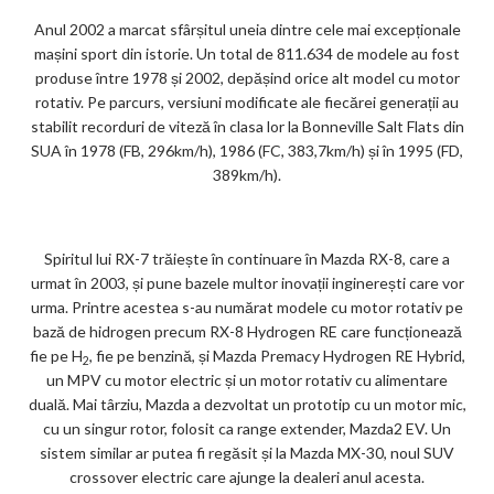
Anul 2002 a marcat sfârșitul uneia dintre cele mai excepționale
mașini sport din istorie. Un total de 811.634 de modele au fost
produse între 1978 și 2002, depășind orice alt model cu motor
rotativ. Pe parcurs, versiuni modificate ale fiecărei generații au
stabilit recorduri de viteză în clasa lor la Bonneville Salt Flats din
SUA în 1978 (FB, 296km/h), 1986 (FC, 383,7km/h) și în 1995 (FD,
389km/h).
Spiritul lui RX-7 trăiește în continuare în Mazda RX-8, care a
urmat în 2003, și pune bazele multor inovații inginerești care vor
urma. Printre acestea s-au numărat modele cu motor rotativ pe
bază de hidrogen precum RX-8 Hydrogen RE care funcționează
fie pe H
, fie pe benzină, și Mazda Premacy Hydrogen RE Hybrid,
2
un MPV cu motor electric și un motor rotativ cu alimentare
duală. Mai târziu, Mazda a dezvoltat un prototip cu un motor mic,
cu un singur rotor, folosit ca range extender, Mazda2 EV. Un
sistem similar ar putea fi regăsit și la Mazda MX-30, noul SUV
crossover electric care ajunge la dealeri anul acesta.