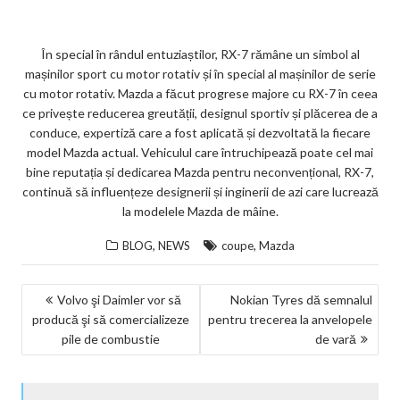
În special în rândul entuziaștilor, RX-7 rămâne un simbol al
mașinilor sport cu motor rotativ și în special al mașinilor de serie
cu motor rotativ. Mazda a făcut progrese majore cu RX-7 în ceea
ce privește reducerea greutății, designul sportiv și plăcerea de a
conduce, expertiză care a fost aplicată și dezvoltată la fiecare
model Mazda actual. Vehiculul care întruchipează poate cel mai
bine reputația și dedicarea Mazda pentru neconvențional, RX-7,
continuă să influențeze designerii și inginerii de azi care lucrează
la modelele Mazda de mâine.
,
,
BLOG
NEWS
coupe
Mazda
NAVIGARE
Volvo şi Daimler vor să
Nokian Tyres dă semnalul
producă şi să comercializeze
pentru trecerea la anvelopele
ÎN
pile de combustie
de vară
ARTICOLE