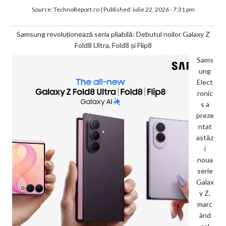
Source:
TechnoReport.ro
|
Published:
iulie 22, 2026 - 7:31 pm
Samsung revoluționează seria pliabilă: Debutul noilor Galaxy Z
Fold8 Ultra, Fold8 și Flip8
Sams
ung
Elect
ronic
s a
preze
ntat
astăz
i
noua
serie
Galax
y Z,
marc
ând