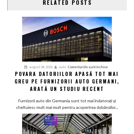
RELATED POSTS
pentru
august 08, 2026
auto
Comentariile sunt închise
POVARA DATORIILOR APASĂ TOT MAI
Povara
GREU PE FURNIZORII AUTO GERMANI,
datoriilor
apasă
ARATĂ UN STUDIU RECENT
tot
mai
Furnizorii auto din Germania sunt tot mai îndatorați și
greu
cheltuiesc mult mai mult pentru acoperirea dobânzilor...
pe
furnizorii
auto
germani,