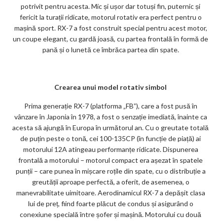
potrivit pentru acesta. Mic și ușor dar totuși fin, puternic și
fericit la turații ridicate, motorul rotativ era perfect pentru o
mașină sport. RX-7 a fost construit special pentru acest motor,
un coupe elegant, cu gardă joasă, cu partea frontală în formă de
pană și o lunetă ce îmbrăca partea din spate.
Crearea unui model rotativ simbol
Prima generație RX-7 (platforma „FB”), care a fost pusă în
vânzare în Japonia în 1978, a fost o senzație imediată, înainte ca
acesta să ajungă în Europa în următorul an. Cu o greutate totală
de puțin peste o tonă, cei 100-135CP (în funcție de piață) ai
motorului 12A atingeau performanțe ridicate. Dispunerea
frontală a motorului – motorul compact era așezat în spatele
punții – care punea în mișcare roțile din spate, cu o distribuție a
greutății aproape perfectă, a oferit, de asemenea, o
manevrabilitate uimitoare. Aerodinamicul RX-7 a depășit clasa
lui de preț, fiind foarte plăcut de condus și asigurând o
conexiune specială între șofer și mașină. Motorului cu două