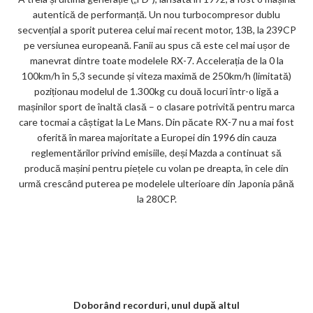
autentică de performanță. Un nou turbocompresor dublu
secvențial a sporit puterea celui mai recent motor, 13B, la 239CP
pe versiunea europeană. Fanii au spus că este cel mai ușor de
manevrat dintre toate modelele RX-7. Accelerația de la 0 la
100km/h în 5,3 secunde și viteza maximă de 250km/h (limitată)
poziționau modelul de 1.300kg cu două locuri într-o ligă a
mașinilor sport de înaltă clasă – o clasare potrivită pentru marca
care tocmai a câștigat la Le Mans. Din păcate RX-7 nu a mai fost
oferită în marea majoritate a Europei din 1996 din cauza
reglementărilor privind emisiile, deși Mazda a continuat să
producă mașini pentru piețele cu volan pe dreapta, în cele din
urmă crescând puterea pe modelele ulterioare din Japonia până
la 280CP.
Doborând recorduri, unul după altul