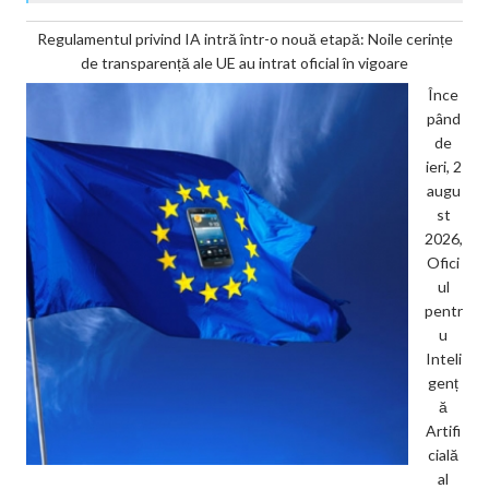
Regulamentul privind IA intră într-o nouă etapă: Noile cerințe
de transparență ale UE au intrat oficial în vigoare
Înce
pând
de
ieri, 2
augu
st
2026,
Ofici
ul
pentr
u
Inteli
genț
ă
Artifi
cială
al