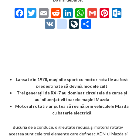
F
T
E
R
Li
W
G
Pi
O
ac
w
m
e
n
h
m
nt
ut
V
g
Li
P
e
itt
ai
d
ke
at
ai
er
lo
K
o
ve
ar
b
er
l
di
dI
s
l
es
o
o
Jo
ta
o
t
n
A
t
k.
gl
ur
je
o
p
co
e_
n
az
k
p
m
b
al
ă
o
Lansate în 1978, mașinile sport cu motor rotativ au fost
predestinate să devină modele cult
o
Trei generații de RX-7 au dominat circuitele de curse și
k
au influențat viitoarele mașini Mazda
Motorul rotativ ar putea să revină prin vehiculele Mazda
m
cu baterie electrică
ar
Bucuria de a conduce, o greutate redusă și motorul rotativ,
ks
acestea sunt cele trei elemente care definesc ADN-ul Mazda și