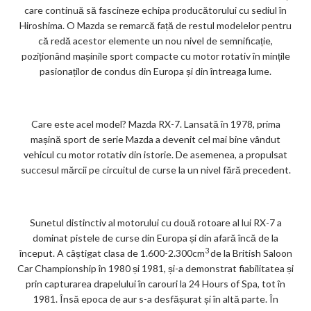
care continuă să fascineze echipa producătorului cu sediul în
Hiroshima. O Mazda se remarcă față de restul modelelor pentru
că redă acestor elemente un nou nivel de semnificație,
poziționând mașinile sport compacte cu motor rotativ în mințile
pasionaților de condus din Europa și din întreaga lume.
Care este acel model? Mazda RX-7. Lansată în 1978, prima
mașină sport de serie Mazda a devenit cel mai bine vândut
vehicul cu motor rotativ din istorie. De asemenea, a propulsat
succesul mărcii pe circuitul de curse la un nivel fără precedent.
Sunetul distinctiv al motorului cu două rotoare al lui RX-7 a
dominat pistele de curse din Europa și din afară încă de la
3
început. A câștigat clasa de 1.600-2.300cm
de la British Saloon
Car Championship în 1980 și 1981, și-a demonstrat fiabilitatea și
prin capturarea drapelului în carouri la 24 Hours of Spa, tot în
1981. Însă epoca de aur s-a desfășurat și în altă parte. În