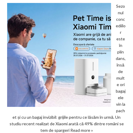
Sezo
nul
conc
ediilo
r
este
în
plin
dans,
însă
de
mult
e ori
bagaj
ele
vin la
pach
et și cu un bagaj invizibil: grijile pentru ce lăsăm în urmă. Un
studiu recent realizat de Xiaomi arată că 49% dintre români se
tem de spargeri
Read more »