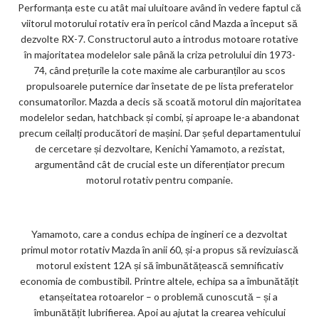
Performanța este cu atât mai uluitoare având în vedere faptul că
viitorul motorului rotativ era în pericol când Mazda a început să
dezvolte RX-7. Constructorul auto a introdus motoare rotative
în majoritatea modelelor sale până la criza petrolului din 1973-
74, când prețurile la cote maxime ale carburanților au scos
propulsoarele puternice dar însetate de pe lista preferatelor
consumatorilor. Mazda a decis să scoată motorul din majoritatea
modelelor sedan, hatchback și combi, și aproape le-a abandonat
precum ceilalți producători de mașini. Dar șeful departamentului
de cercetare și dezvoltare, Kenichi Yamamoto, a rezistat,
argumentând cât de crucial este un diferențiator precum
motorul rotativ pentru companie.
Yamamoto, care a condus echipa de ingineri ce a dezvoltat
primul motor rotativ Mazda în anii 60, și-a propus să revizuiască
motorul existent 12A și să îmbunătățească semnificativ
economia de combustibil. Printre altele, echipa sa a îmbunătățit
etanșeitatea rotoarelor – o problemă cunoscută – și a
îmbunătățit lubrifierea. Apoi au ajutat la crearea vehicului