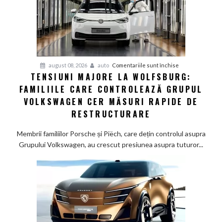
arată
un
studiu
recent
pentru
august 08, 2026
auto
Comentariile sunt închise
TENSIUNI MAJORE LA WOLFSBURG:
Tensiuni
FAMILIILE CARE CONTROLEAZĂ GRUPUL
majore
la
VOLKSWAGEN CER MĂSURI RAPIDE DE
Wolfsburg:
RESTRUCTURARE
Familiile
care
Membrii familiilor Porsche și Piëch, care dețin controlul asupra
controlează
Grupului Volkswagen, au crescut presiunea asupra tuturor...
Grupul
Volkswagen
cer
măsuri
rapide
de
restructurare