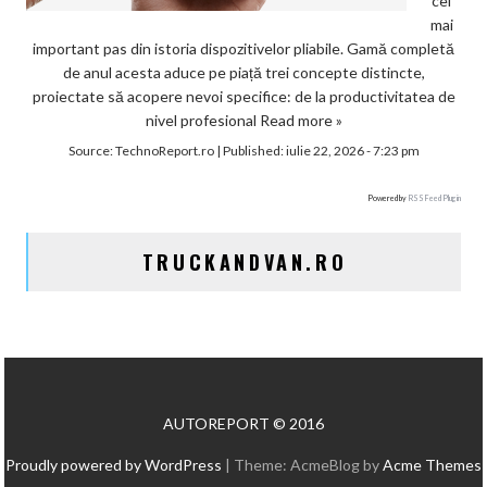
cel
mai
important pas din istoria dispozitivelor pliabile. Gamă completă
de anul acesta aduce pe piață trei concepte distincte,
proiectate să acopere nevoi specifice: de la productivitatea de
nivel profesional
Read more »
Source:
TechnoReport.ro
|
Published:
iulie 22, 2026 - 7:23 pm
Powered by
RSS Feed Plugin
TRUCKANDVAN.RO
AUTOREPORT © 2016
Proudly powered by WordPress
|
Theme: AcmeBlog by
Acme Themes