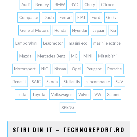
Audi
Bentley
BMW
BYD
Chery
Citroen
Compacte
Dacia
Ferrari
FIAT
Ford
Geely
General Motors
Honda
Hyundai
Jaguar
Kia
Lamborghini
Leapmotor
masini eco
masini electrice
Mazda
Mercedes-Benz
MG
MINI
Mitsubishi
Motorsport
NIO
Nissan
Opel
Peugeot
Porsche
Renault
SAIC
Skoda
Stellantis
subcompacte
SUV
Tesla
Toyota
Volkswagen
Volvo
VW
Xiaomi
XPENG
STIRI DIN IT – TECHNOREPORT.RO