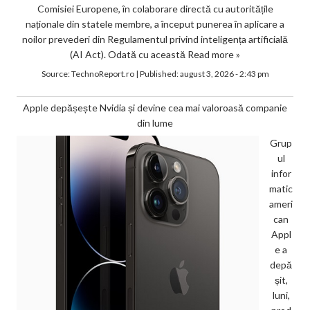
Comisiei Europene, în colaborare directă cu autoritățile
naționale din statele membre, a început punerea în aplicare a
noilor prevederi din Regulamentul privind inteligența artificială
(AI Act). Odată cu această
Read more »
Source:
TechnoReport.ro
|
Published:
august 3, 2026 - 2:43 pm
Apple depășește Nvidia și devine cea mai valoroasă companie
din lume
Grup
ul
infor
matic
ameri
can
Appl
e a
depă
șit,
luni,