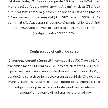
Statele Unite, RX-7 a câștigat peste 100 de curse IMSA, mai
multe decât orice alt model sportiv. A dominat clasa GTU (cea
3
sub 2.500cm
) precum și cele 24 de ore de la Daytona timp de
12 ani consecutiv, de neegalat (din 1982 până în 1993). RX-7 a
confirmat și la Australian Endurance Championship, câștigând
din 1982 până în 1984, precum și la Bathurst 12 Hours
(câștigând între 1992-1995).
Confirmat pe circuitul de curse
Experiența bogată câștigată în competiții de RX-7 avea să fie
transmisă modelului Mazda 787B echipat cu motorul 710PS cu
patru rotoare, care a șocat industria auto de curse în 1991,
conducând spre victorie la celebra cursă de 24 de Ore de la Le
Mans. A rămas singura mașină fără motor convențional care a
câștigat cursa și este, fără îndoială, unul dintre cele mai
memorabile momente din istoria motorului rotativ.