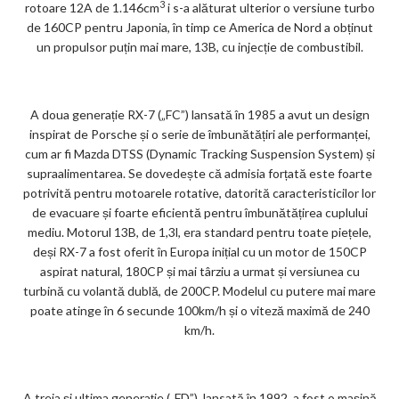
3
rotoare 12A de 1.146cm
i s-a alăturat ulterior o versiune turbo
de 160CP pentru Japonia, în timp ce America de Nord a obținut
un propulsor puțin mai mare, 13B, cu injecție de combustibil.
A doua generație RX-7 („FC”) lansată în 1985 a avut un design
inspirat de Porsche și o serie de îmbunătățiri ale performanței,
cum ar fi Mazda DTSS (Dynamic Tracking Suspension System) și
supraalimentarea. Se dovedește că admisia forțată este foarte
potrivită pentru motoarele rotative, datorită caracteristicilor lor
de evacuare și foarte eficientă pentru îmbunătățirea cuplului
mediu. Motorul 13B, de 1,3l, era standard pentru toate piețele,
deși RX-7 a fost oferit în Europa inițial cu un motor de 150CP
aspirat natural, 180CP și mai târziu a urmat și versiunea cu
turbină cu volantă dublă, de 200CP. Modelul cu putere mai mare
poate atinge în 6 secunde 100km/h și o viteză maximă de 240
km/h.
A treia și ultima generație („FD”), lansată în 1992, a fost o mașină