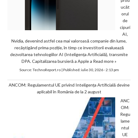
prod
ucăt
orul
de
cipuri
AI,
Nvidia, devenind astfel cea mai valoroasă companie din lume,
recâștigând prima poziție, în timp ce investitorii evaluează
dezvoltarea tehnologiilor AI (Inteligența Artificială), transmite
DPA. Capitalizarea bursieră a Apple a
Read more »
Source:
TechnoReport.ro
|
Published:
iulie 30, 2026 - 2:13 pm
ANCOM: Regulamentul UE privind Inteligența Artificială devine
aplicabil în România de la 2 august
ANC
OM:
Regu
lame
ntul
UE