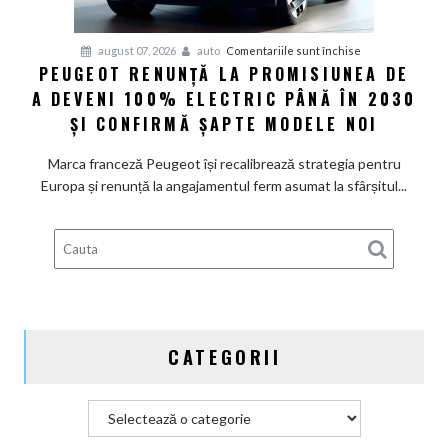
pentru
august 07, 2026
auto
Comentariile sunt închise
PEUGEOT RENUNȚĂ LA PROMISIUNEA DE
Peugeot
A DEVENI 100% ELECTRIC PÂNĂ ÎN 2030
renunță
la
ȘI CONFIRMĂ ȘAPTE MODELE NOI
promisiunea
de
Marca franceză Peugeot își recalibrează strategia pentru
a
Europa și renunță la angajamentul ferm asumat la sfârșitul...
deveni
100%
electric
până
în
2030
și
CATEGORII
confirmă
șapte
modele
Categorii
noi