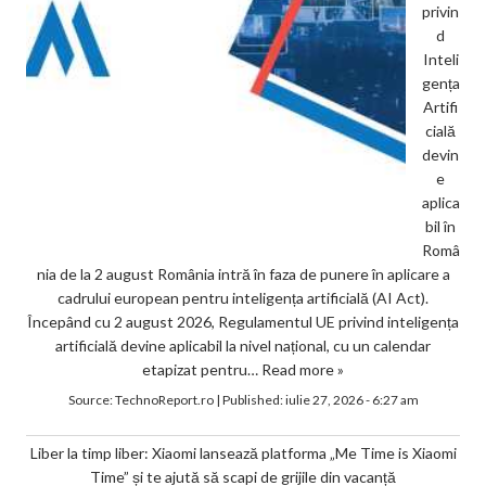
privin
d
Inteli
gența
Artifi
cială
devin
e
aplica
bil în
Româ
nia de la 2 august România intră în faza de punere în aplicare a
cadrului european pentru inteligența artificială (AI Act).
Începând cu 2 august 2026, Regulamentul UE privind inteligența
artificială devine aplicabil la nivel național, cu un calendar
etapizat pentru…
Read more »
Source:
TechnoReport.ro
|
Published:
iulie 27, 2026 - 6:27 am
Liber la timp liber: Xiaomi lansează platforma „Me Time is Xiaomi
Time” și te ajută să scapi de grijile din vacanță