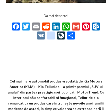
Da mai departe!
F
T
E
R
Li
W
G
Pi
O
ac
w
m
e
n
h
m
nt
ut
V
g
Li
P
e
itt
ai
d
ke
at
ai
er
lo
K
o
ve
ar
b
er
l
di
dI
s
l
es
o
o
Jo
ta
o
t
n
A
t
k.
gl
ur
je
o
p
co
e_
n
az
k
p
m
b
al
ă
o
Cel mai mare automobil produs vreodată de Kia Motors
America (KMA) – Kia Telluride – a primit premiul „SUV-ul
o
anului” din partea prestigioasei publicații MotorTrend. Cu
k
interiorul său confortabil și funcțional, Telluride s-a
remarcat ca un produs care întrunește nevoile unei familii
m
moderne de astăzi, în timp ce valoarea sa extraordinară îl