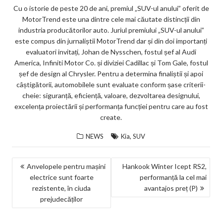
Cu o istorie de peste 20 de ani, premiul „SUV-ul anului” oferit de
MotorTrend este una dintre cele mai căutate distincții din
industria producătorilor auto. Juriul premiului „SUV-ul anului”
este compus din jurnaliștii MotorTrend dar și din doi importanți
evaluatori invitați, Johan de Nysschen, fostul șef al Audi
America, Infiniti Motor Co. și diviziei Cadillac și Tom Gale, fostul
șef de design al Chrysler. Pentru a determina finaliștii și apoi
câștigătorii, automobilele sunt evaluate conform șase criterii-
cheie: siguranță, eficiență, valoare, dezvoltarea designului,
excelența proiectării și performanța funcției pentru care au fost
create.
,
NEWS
Kia
SUV
NAVIGARE
Anvelopele pentru mașini
Hankook Winter Icept RS2,
electrice sunt foarte
performanță la cel mai
ÎN
rezistente, în ciuda
avantajos preț (P)
ARTICOLE
prejudecăților