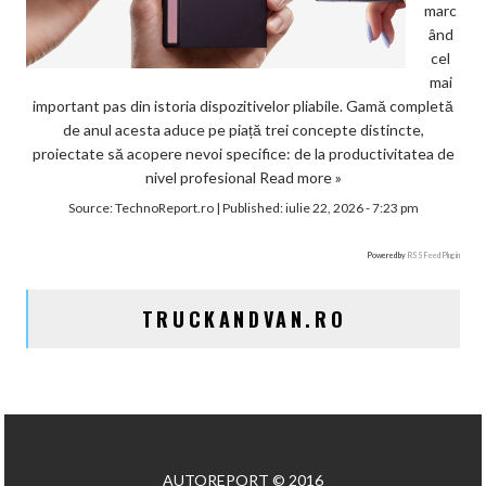
marc
ând
cel
mai
important pas din istoria dispozitivelor pliabile. Gamă completă
de anul acesta aduce pe piață trei concepte distincte,
proiectate să acopere nevoi specifice: de la productivitatea de
nivel profesional
Read more »
Source:
TechnoReport.ro
|
Published:
iulie 22, 2026 - 7:23 pm
Powered by
RSS Feed Plugin
TRUCKANDVAN.RO
AUTOREPORT © 2016