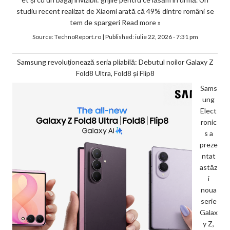
studiu recent realizat de Xiaomi arată că 49% dintre români se
tem de spargeri
Read more »
Source:
TechnoReport.ro
|
Published:
iulie 22, 2026 - 7:31 pm
Samsung revoluționează seria pliabilă: Debutul noilor Galaxy Z
Fold8 Ultra, Fold8 și Flip8
Sams
ung
Elect
ronic
s a
preze
ntat
astăz
i
noua
serie
Galax
y Z,