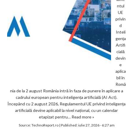
ntul
UE
privin
d
Inteli
gența
Artifi
cială
devin
e
aplica
bil în
Româ
nia de la 2 august România intră în faza de punere în aplicare a
cadrului european pentru inteligența artificială (AI Act).
Începând cu 2 august 2026, Regulamentul UE privind inteligența
artificială devine aplicabil la nivel național, cu un calendar
etapizat pentru…
Read more »
Source:
TechnoReport.ro
|
Published:
iulie 27, 2026 - 6:27 am