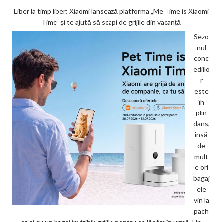
Liber la timp liber: Xiaomi lansează platforma „Me Time is Xiaomi
Time” și te ajută să scapi de grijile din vacanță
Sezo
nul
conc
ediilo
r
este
în
plin
dans,
însă
de
mult
e ori
bagaj
ele
vin la
pach
et și cu un bagaj invizibil: grijile pentru ce lăsăm în urmă. Un