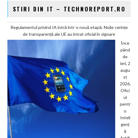
STIRI DIN IT – TECHNOREPORT.RO
Regulamentul privind IA intră într-o nouă etapă: Noile cerințe
de transparență ale UE au intrat oficial în vigoare
Înce
pând
de
ieri, 2
augu
st
2026,
Ofici
ul
pentr
u
Inteli
genț
ă
Artifi