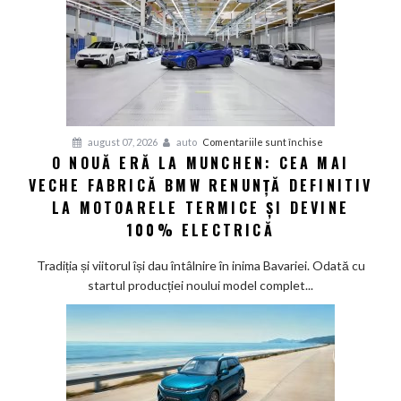
electric
până
în
2030
și
confirmă
șapte
pentru
august 07, 2026
auto
Comentariile sunt închise
modele
O NOUĂ ERĂ LA MUNCHEN: CEA MAI
O
noi
VECHE FABRICĂ BMW RENUNȚĂ DEFINITIV
nouă
eră
LA MOTOARELE TERMICE ȘI DEVINE
la
100% ELECTRICĂ
Munchen:
Cea
Tradiția și viitorul își dau întâlnire în inima Bavariei. Odată cu
mai
startul producției noului model complet...
veche
fabrică
BMW
renunță
definitiv
la