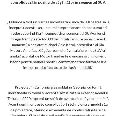
ar
consolidează în poziția de câștigător în segmentul SUV.
ks
„Telluride a fost un succes incontestabil încă de la lansarea sa la
începutul acestui an, un număr impresionant de consumatori
redescoperind Kia în competitivul segment al SUV-urilor și
înregistrând peste 45.000 de unități vândute până în acest
moment”, a declarat Michael Cole (foto), președinte al Kia
Motors America. „Câștigarea mult râvnitului premiu „SUV-ul
anului”, acordat de MotorTrend este o onoare și un moment
istoric pentru brandul nostru, confirmand transformarea Kia
într-un producător auto de clasă mondială.”
Proiectat în California și asamblat în Georgia, cu formă
îndrăzneață în formă și accente sofisticate la exterior, modelul
Telluride 2020 exprimă un spirit de aventură, de ”gata de orice”.
Acest sentiment este consolidat prin tehnologia și modul său
de proiectare, oferind o experiență de condus rafinată și de
încredere. SUV-ul de clasă medie (n.r. conform claselor din