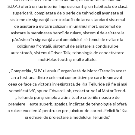
S.U.A.) oferă un lux interior impresionant și un habitaclu de clasă
superioară, completate de o serie de tehnologii avansate și
sisteme de siguranță care includ în dotarea standard sistemul
de asistare a evitării coliziunii în unghiul mort, sistemul de
asistare la menținerea benzii de rulare, sistemul de asistare la
părăsirea în siguranță a automobilului, sistemul de evitare la
coliziunea frontală, sistemul de asistare la condusul pe
autostradă, sistemul Driver Talk, tehnologia de conectivitate
multi-bluetooth și multe altele.
„Competiția „SUV-ul anului” organizată de MotorTrend în acest
an a fost una dintre cele mai competitive pe care le-am avut,
ceea ce face ca victoria înregistrată de Kia Telluride să fie și mai
semnificativă”, spune Edward Loh, redactor-șef al MotorTrend.
„Telluride pur și simplu a atins toate criteriile noastre de
premiere – este superb, spațios, încărcat de tehnologie și oferă
o rulare excelentă pentru un preț uimitor de corect. Felicitări Kia
și echipei de proiectare a modelului Telluride.”