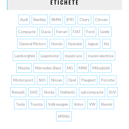
ETICHETE
Audi
Bentley
BMW
BYD
Chery
Citroen
Compacte
Dacia
Ferrari
FIAT
Ford
Geely
General Motors
Honda
Hyundai
Jaguar
Kia
Lamborghini
Leapmotor
masini eco
masini electrice
Mazda
Mercedes-Benz
MG
MINI
Mitsubishi
Motorsport
NIO
Nissan
Opel
Peugeot
Porsche
Renault
SAIC
Skoda
Stellantis
subcompacte
SUV
Tesla
Toyota
Volkswagen
Volvo
VW
Xiaomi
XPENG