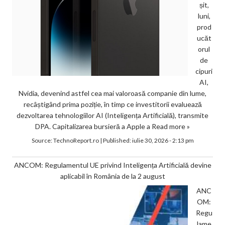
șit,
luni,
prod
ucăt
orul
de
cipuri
AI,
Nvidia, devenind astfel cea mai valoroasă companie din lume,
recâștigând prima poziție, în timp ce investitorii evaluează
dezvoltarea tehnologiilor AI (Inteligența Artificială), transmite
DPA. Capitalizarea bursieră a Apple a
Read more »
Source:
TechnoReport.ro
|
Published:
iulie 30, 2026 - 2:13 pm
ANCOM: Regulamentul UE privind Inteligența Artificială devine
aplicabil în România de la 2 august
ANC
OM:
Regu
lame