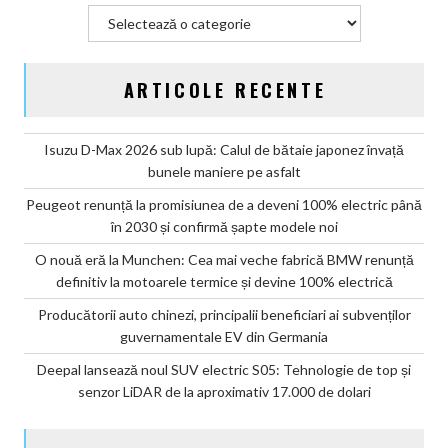
Categorii
ARTICOLE RECENTE
Isuzu D-Max 2026 sub lupă: Calul de bătaie japonez învață
bunele maniere pe asfalt
Peugeot renunță la promisiunea de a deveni 100% electric până
în 2030 și confirmă șapte modele noi
O nouă eră la Munchen: Cea mai veche fabrică BMW renunță
definitiv la motoarele termice și devine 100% electrică
Producătorii auto chinezi, principalii beneficiari ai subvenților
guvernamentale EV din Germania
Deepal lansează noul SUV electric S05: Tehnologie de top și
senzor LiDAR de la aproximativ 17.000 de dolari