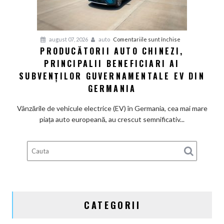
motoarele
termice
și
pentru
august 07, 2026
auto
Comentariile sunt închise
devine
PRODUCĂTORII AUTO CHINEZI,
Producătorii
100%
PRINCIPALII BENEFICIARI AI
auto
electrică
chinezi,
SUBVENȚILOR GUVERNAMENTALE EV DIN
principalii
GERMANIA
beneficiari
ai
Vânzările de vehicule electrice (EV) în Germania, cea mai mare
subvenților
piața auto europeană, au crescut semnificativ...
guvernamentale
EV
din
Germania
CATEGORII