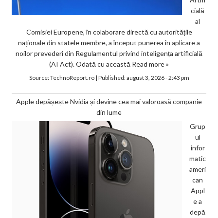
cială
al
Comisiei Europene, în colaborare directă cu autoritățile
naționale din statele membre, a început punerea în aplicare a
noilor prevederi din Regulamentul privind inteligența artificială
(AI Act). Odată cu această
Read more »
Source:
TechnoReport.ro
|
Published:
august 3, 2026 - 2:43 pm
Apple depășește Nvidia și devine cea mai valoroasă companie
din lume
Grup
ul
infor
matic
ameri
can
Appl
e a
depă