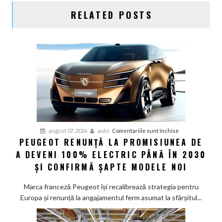
RELATED POSTS
pentru
august 07, 2026
auto
Comentariile sunt închise
PEUGEOT RENUNȚĂ LA PROMISIUNEA DE
Peugeot
A DEVENI 100% ELECTRIC PÂNĂ ÎN 2030
renunță
la
ȘI CONFIRMĂ ȘAPTE MODELE NOI
promisiunea
de
Marca franceză Peugeot își recalibrează strategia pentru
a
Europa și renunță la angajamentul ferm asumat la sfârșitul...
deveni
100%