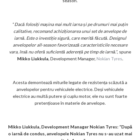
season.
“
Dacă folosiți mașina mai mult iarna și pe drumuri mai puțin
calitative, recomand achiziționarea unui set de anvelope de
iarnă. Este o investiție sigură, care merită făcută. Designul
anvelopelor all-season favorizează caracteristicile necesare
vara, însă nu oferă suficientă aderență pe timp de iarnă.
”, spune
Mikko Liukkula
, Development Manager,
Nokian Tyres
.
Acesta demontează miturile legate de rezistența scăzută a
anvelopelor pentru vehiculele electrice. Deși vehiculele
electrice au multă putere și cuplu motor, ele nu sunt foarte
pretențioase în materie de anvelope.
Mikko Liukkula, Development Manager Nokian Tyres:
“
După
o iarnă de condus, anvelopele Nokian Tyres nu s-au uzat mai