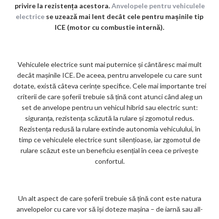
privire la rezistența acestora.
Anvelopele pentru vehiculele
ks
electrice
se uzează mai lent decât cele pentru mașinile tip
ICE (motor cu combustie internă).
Vehiculele electrice sunt mai puternice și cântăresc mai mult
decât mașinile ICE. De aceea, pentru anvelopele cu care sunt
dotate, există câteva cerințe specifice. Cele mai importante trei
criterii de care șoferii trebuie să țină cont atunci când aleg un
set de anvelope pentru un vehicul hibrid sau electric sunt:
siguranța, rezistența scăzută la rulare și zgomotul redus.
Rezistența redusă la rulare extinde autonomia vehiculului, în
timp ce vehiculele electrice sunt silențioase, iar zgomotul de
rulare scăzut este un beneficiu esențial în ceea ce privește
confortul.
Un alt aspect de care șoferii trebuie să țină cont este natura
anvelopelor cu care vor să își doteze mașina – de iarnă sau all-