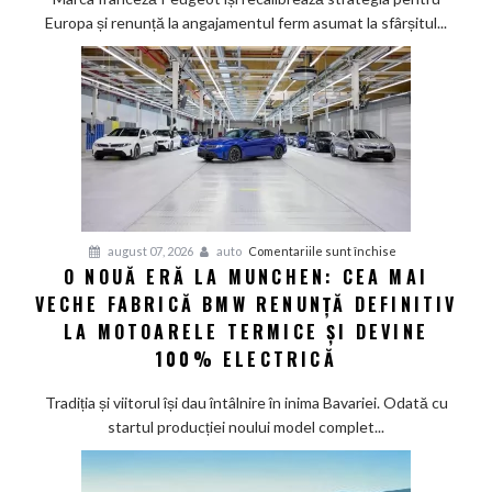
a
Europa și renunță la angajamentul ferm asumat la sfârșitul...
deveni
100%
electric
până
în
2030
și
confirmă
șapte
pentru
august 07, 2026
auto
Comentariile sunt închise
modele
O NOUĂ ERĂ LA MUNCHEN: CEA MAI
O
noi
VECHE FABRICĂ BMW RENUNȚĂ DEFINITIV
nouă
eră
LA MOTOARELE TERMICE ȘI DEVINE
la
100% ELECTRICĂ
Munchen:
Cea
Tradiția și viitorul își dau întâlnire în inima Bavariei. Odată cu
mai
startul producției noului model complet...
veche
fabrică
BMW