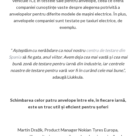
vehicule ICE în testele sale pentru anvelope, ceea ce oferă
companiei cunoștințe vaste despre alegerea potrivită a
anvelopelor pentru diferite modele de mașini electrice. În plus,
anvelopele companiei sunt testate pe taxiuri electrice, de
exemplu.
“
Așteptăm cu nerăbdare ca noul nostru
centru de testare din
Spania
să fie gata, anul viitor. Avem deja cea mai vastă și cea mai
bună zonă de testare pentru iarnă din industrie, iar centrele
noastre de testare pentru vară vor fi în curând cele mai bune.
”,
adaugă Liukkula.
Schimbarea celor patru anvelope între ele, în fiecare iarnă,
este un truc util și eficient pentru șoferi
Martin Dražík, Product Manager Nokian Tyres Europa,