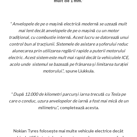
mult de 1 mm.”
“
Anvelopele de pe o mașină electrică modernă se uzează mult
mai lent decât anvelopele de pe o mașină cu un motor
tradițional, cu combustie internă. Acest lucru se datorează unui
control bun al tracțiunii. Sistemele de asistare a șoferului reduc
alunecarea prin utilizarea reglării rapide a puterii motorului
electric. Acest sistem este mult mai rapid decât la ​​vehiculele ICE,
acolo unde sistemul se bazează pe frânarea și limitarea turației
motorului.
”, spune Liukkula.
“
După 12.000 de kilometri parcurși iarna trecută cu Tesla pe
care o conduc, uzura anvelopelor de iarnă a fost mai mică de un
milimetru.
”, completează acesta.
Nokian Tyres folosește mai multe vehicule electrice decât