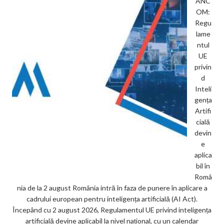
ANC
OM:
Regu
lame
ntul
UE
privin
d
Inteli
gența
Artifi
cială
devin
e
aplica
bil în
Româ
nia de la 2 august România intră în faza de punere în aplicare a
cadrului european pentru inteligența artificială (AI Act).
Începând cu 2 august 2026, Regulamentul UE privind inteligența
artificială devine aplicabil la nivel național, cu un calendar