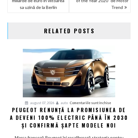
miliarde de euro în viitoarea
of the Year 2020” de Motor
ÎN
sa uzină de la Berlin
Trend
ARTICOLE
RELATED POSTS
pentru
august 07, 2026
auto
Comentariile sunt închise
PEUGEOT RENUNȚĂ LA PROMISIUNEA DE
Peugeot
A DEVENI 100% ELECTRIC PÂNĂ ÎN 2030
renunță
la
ȘI CONFIRMĂ ȘAPTE MODELE NOI
promisiunea
de
Marca franceză Peugeot își recalibrează strategia pentru