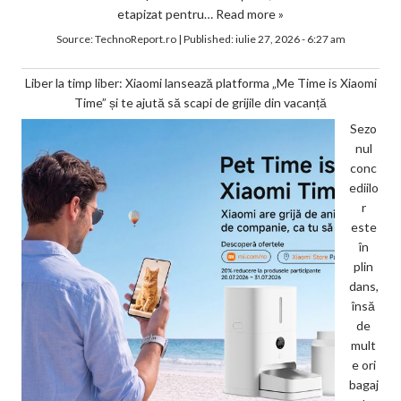
etapizat pentru…
Read more »
Source:
TechnoReport.ro
|
Published:
iulie 27, 2026 - 6:27 am
Liber la timp liber: Xiaomi lansează platforma „Me Time is Xiaomi
Time” și te ajută să scapi de grijile din vacanță
Sezo
nul
conc
ediilo
r
este
în
plin
dans,
însă
de
mult
e ori
bagaj