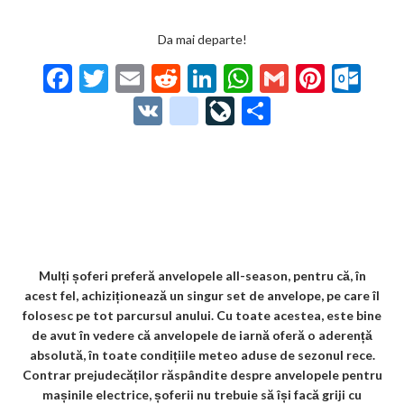
Da mai departe!
F
T
E
R
Li
W
G
Pi
O
ac
w
m
e
n
h
m
nt
ut
V
g
Li
P
e
itt
ai
d
ke
at
ai
er
lo
K
o
ve
ar
b
er
l
di
dI
s
l
es
o
o
Jo
ta
o
t
n
A
t
k.
gl
ur
je
o
p
co
e_
n
az
k
p
m
b
al
ă
o
Mulți șoferi preferă anvelopele all-season, pentru că, în
acest fel, achiziționează un singur set de anvelope, pe care îl
o
folosesc pe tot parcursul anului. Cu toate acestea, este bine
k
de avut în vedere că anvelopele de iarnă oferă o aderență
absolută, în toate condițiile meteo aduse de sezonul rece.
m
Contrar prejudecăților răspândite despre anvelopele pentru
ar
mașinile electrice, șoferii nu trebuie să își facă griji cu