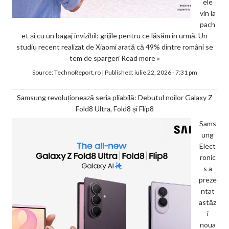
ele
vin la
pach
et și cu un bagaj invizibil: grijile pentru ce lăsăm în urmă. Un
studiu recent realizat de Xiaomi arată că 49% dintre români se
tem de spargeri
Read more »
Source:
TechnoReport.ro
|
Published:
iulie 22, 2026 - 7:31 pm
Samsung revoluționează seria pliabilă: Debutul noilor Galaxy Z
Fold8 Ultra, Fold8 și Flip8
Sams
ung
Elect
ronic
s a
preze
ntat
astăz
i
noua