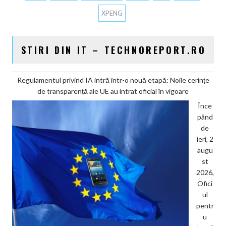
XPENG
STIRI DIN IT – TECHNOREPORT.RO
Regulamentul privind IA intră într-o nouă etapă: Noile cerințe
de transparență ale UE au intrat oficial în vigoare
Înce
pând
de
ieri, 2
augu
st
2026,
Ofici
ul
pentr
u