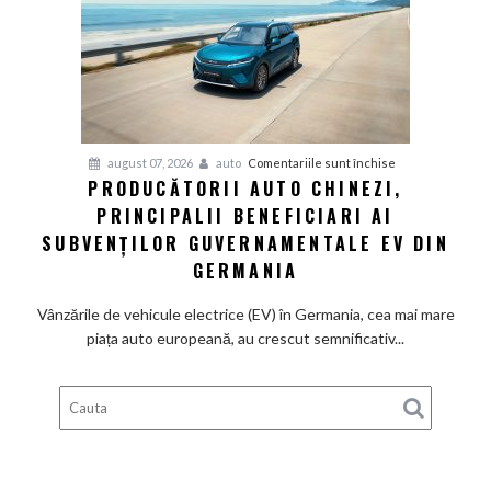
renunță
definitiv
la
motoarele
termice
și
pentru
august 07, 2026
auto
Comentariile sunt închise
devine
PRODUCĂTORII AUTO CHINEZI,
Producătorii
100%
PRINCIPALII BENEFICIARI AI
auto
electrică
chinezi,
SUBVENȚILOR GUVERNAMENTALE EV DIN
principalii
GERMANIA
beneficiari
ai
Vânzările de vehicule electrice (EV) în Germania, cea mai mare
subvenților
piața auto europeană, au crescut semnificativ...
guvernamentale
EV
din
Germania