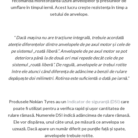
recomandă monitorizarea uzurii anvelopelor și presiunilor de
umflare în timpul iernii. Acest lucru crește rezistența în timp a
setului de anvelope.
“
Dacă mașina nu are tracțiune integrală, trebuie acordată
atenție diferențelor dintre anvelopele de pe axul motor și cele de
pe sistemul „roată liberă”. Anvelopele de pe axul motor se pot
deteriora până la de două ori mai repede decât cele de pe
sistemul „roată liberă”. De regulă, anvelopele ar trebui rotite
între ele atunci când diferența de adâncime a benzii de rulare
depășește doi milimetri. Rotirea este suficientă o dată pe iarnă.
”
Produsele Nokian Tyres au un
Indicator de siguranță (DSI)
care
poate fi utilizat pentru a verifica rapid și ușor cantitatea de
rulare rămasă. Numerele DSI indică adâncimea de rulare rămasă.
Ele vor dispărea, unul câte unul, pe măsură ce anvelopa se
uzează. Dacă apare un număr diferit pe punțile față și spate,
anvelopele trebuie rotite.