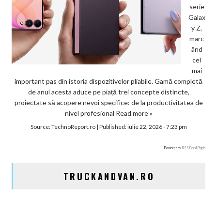
serie
Galax
y Z,
marc
ând
cel
mai
important pas din istoria dispozitivelor pliabile. Gamă completă
de anul acesta aduce pe piață trei concepte distincte,
proiectate să acopere nevoi specifice: de la productivitatea de
nivel profesional
Read more »
Source:
TechnoReport.ro
|
Published:
iulie 22, 2026 - 7:23 pm
Powered by
RSS Feed Plugin
TRUCKANDVAN.RO