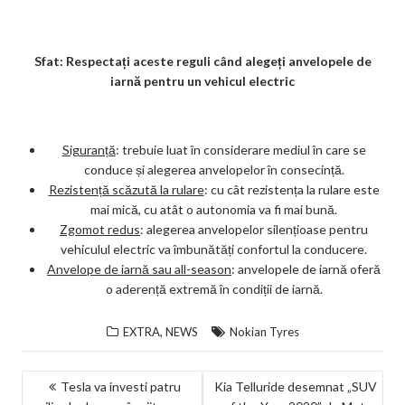
Sfat: Respectați aceste reguli când alegeți anvelopele de
iarnă pentru un vehicul electric
Siguranță
: trebuie luat în considerare mediul în care se
conduce și alegerea anvelopelor în consecință.
Rezistență scăzută la rulare
: cu cât rezistența la rulare este
mai mică, cu atât o autonomia va fi mai bună.
Zgomot redus
: alegerea anvelopelor silențioase pentru
vehiculul electric va îmbunătăți confortul la conducere.
Anvelope de iarnă sau all-season
: anvelopele de iarnă oferă
o aderență extremă în condiții de iarnă.
,
EXTRA
NEWS
Nokian Tyres
NAVIGARE
Tesla va investi patru
Kia Telluride desemnat „SUV