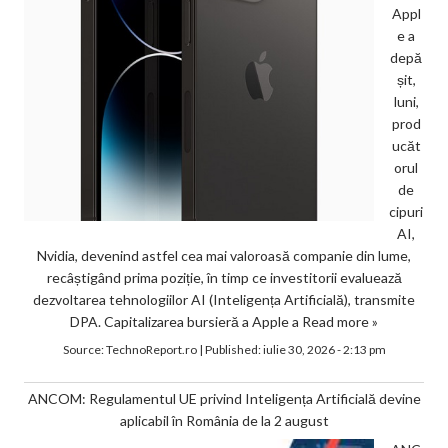
Appl
e a
depă
șit,
luni,
prod
ucăt
orul
de
cipuri
AI,
Nvidia, devenind astfel cea mai valoroasă companie din lume,
recâștigând prima poziție, în timp ce investitorii evaluează
dezvoltarea tehnologiilor AI (Inteligența Artificială), transmite
DPA. Capitalizarea bursieră a Apple a
Read more »
Source:
TechnoReport.ro
|
Published:
iulie 30, 2026 - 2:13 pm
ANCOM: Regulamentul UE privind Inteligența Artificială devine
aplicabil în România de la 2 august