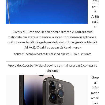
Inteli
genț
ă
Artifi
cială
al
Comisiei Europene, în colaborare directă cu autoritățile
naționale din statele membre, a început punerea în aplicare a
noilor prevederi din Regulamentul privind inteligența artificială
(AI Act). Odată cu această
Read more »
Source:
TechnoReport.ro
|
Published:
august 3, 2026 - 2:43 pm
Apple depășește Nvidia și devine cea mai valoroasă companie
din lume
Grup
ul
infor
matic
ameri
can