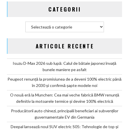
CATEGORII
Categorii
ARTICOLE RECENTE
Isuzu D-Max 2026 sub lupă: Calul de bătaie japonez învață
bunele maniere pe asfalt
Peugeot renunță la promisiunea de a deveni 100% electric până
în 2030 și confirmă șapte modele noi
O nouă eră la Munchen: Cea mai veche fabrică BMW renunță
definitiv la motoarele termice și devine 100% electrică
Producătorii auto chinezi, principalii beneficiari ai subvenților
guvernamentale EV din Germania
Deepal lansează noul SUV electric S05: Tehnologie de top și