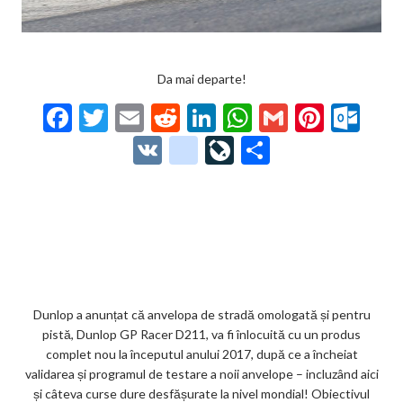
Da mai departe!
F
T
E
R
Li
W
G
Pi
O
ac
w
m
e
n
h
m
nt
ut
V
g
Li
P
e
itt
ai
d
ke
at
ai
er
lo
K
o
ve
ar
b
er
l
di
dI
s
l
es
o
o
Jo
ta
o
t
n
A
t
k.
gl
ur
je
o
p
co
e_
n
az
k
p
m
b
al
ă
o
Dunlop a anunțat că anvelopa de stradă omologată și pentru
pistă, Dunlop GP Racer D211, va fi înlocuită cu un produs
o
complet nou la începutul anului 2017, după ce a încheiat
k
validarea și programul de testare a noii anvelope – incluzând aici
și câteva curse dure desfășurate la nivel mondial! Obiectivul