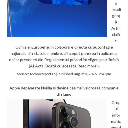
u
Inteli
genț
ă
Artifi
cială
al
Comisiei Europene, în colaborare directă cu autoritățile
naționale din statele membre, a început punerea în aplicare a
noilor prevederi din Regulamentul privind inteligența artificială
(AI Act). Odată cu această
Read more »
Source:
TechnoReport.ro
|
Published:
august 3, 2026 - 2:43 pm
Apple depășește Nvidia și devine cea mai valoroasă companie
din lume
Grup
ul
infor
matic
ameri