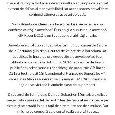
m
cheie al Dunlop a fost acela de a dezvolta o anvelopă cu un nivel
ar
extrem de ridicat al manevrabilității, iar acest proces de validare
confirmă atingerea acestui obiectiv.
ks
Nemulțumită de ideea de a face o testare secretă care să
confirme calitățile anvelopei, Dunlop și-a supus noua anvelopă
GP Racer D212 la un test public al abilităților sale.
Anvelopele prototip au fost folosite în timpul cursei de 12 ore
de la Portimao și în timpul cursei de 24 ore de la Barcelona, iar
specificațiile finale de pre-producție ale anvelopei au fost
utilizate în cursa de la Bol d’Or în 2016, iar, înainte de testul
public final, prima serie cu specificații de producție GP Racer
D212 a fost folosită în Campionatul Francez de Superbike – în
care Lucas Mahias a alergat pe o Yamaha GMT94 cu care și-a
adjudecat victoria la ambele clase de supersport.
Directorul de tehnologie Dunlop, Sebastien Montet, a explicat
necesitatea unui astfel de test: “Am desfășurat mii de teste pe
circuit și pe stradă în plus față de alte multe ore de simulare. Dar
nimic nu se compară cu o cursă reală care să testeze