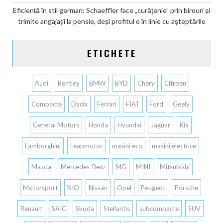
Eficiență în stil german: Schaeffler face „curățenie” prin birouri și
trimite angajații la pensie, deși profitul e în linie cu așteptările
ETICHETE
Audi
Bentley
BMW
BYD
Chery
Citroen
Compacte
Dacia
Ferrari
FIAT
Ford
Geely
General Motors
Honda
Hyundai
Jaguar
Kia
Lamborghini
Leapmotor
masini eco
masini electrice
Mazda
Mercedes-Benz
MG
MINI
Mitsubishi
Motorsport
NIO
Nissan
Opel
Peugeot
Porsche
Renault
SAIC
Skoda
Stellantis
subcompacte
SUV