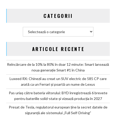
state
și
CATEGORII
vizează
producția
în
Categorii
2027
ARTICOLE RECENTE
Reîncărcare de la 10% la 80% în doar 12 minute: Smart lansează
noua generație Smart #1 în China
Luxeed RX: Chinezii au creat un SUV electric de 585 CP care
arată ca un Ferrari și poartă un nume de Lexus
Pas uriaș către bateria viitorului: BYD înregistrează 6 brevete
pentru bateriile solid-state și vizează producția în 2027
Presat de Tesla, regulatorul european ține la secret datele de
siguranță ale sistemului „Full Self-Driving”