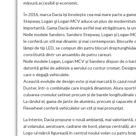
măsură accesibil și economic.
În 2016, marca Dacia își înnoiește cea mai mare parte a gamei
Stepway, Logan şi Logan MCV aduce un plus de modernitate g
importantă. Gama Dacia devine astfel mai atrăgătoare, la un p
Noile modele Sandero, Sandero Stepway, Logan și Logan MCV
le conferă un stil mai dinamic și mai contemporan. Blocurile o
lămpi de tip LED, se compun din patru blocuri dreptunghiula
constituită dintr-un ansamblu de patru careuri.
Noile modele Logan, Logan MCV și Sandero dispun de o bară
datorită grilei de admisie a aerului cu contur cromat. Desig
care o degajă vehiculele.
Această evoluție de design este și mai marcată în cazul noul
Duster, într-o combinație care inspiră dinamism. Alura sporti
culoarea cromului satinat precum și de barele longitudinale
La rândul ei, gama de jante de aluminiu, precum și capacele d
Flexwheel conferă vehiculelor un stil și mai pronunțat.
La interior, Dacia propune o nouă ambianță, mai valorizantă,
al volanului, aeratoare, cadrane de bord, planșa centrală), a
Logo-ul mărcii figurează în centrul noului volan cu patru bra