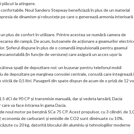
i plăcut la atingere.
 confortabile. Noul Sandero Stepway beneficiază în plus de un material
mpresia de dinamism și robustețe pe care o generează armonia interioară
un plus de confort în utilizare. Printre acestea se numără camera de
a plecarea din rampă. De acum, butoanele de acționare a geamurilor electric
elor. Șoferul dispune în plus de o comandă impulsională pentru geamul
ă escamotabilă (în funcție de versiune) care asigură un acces ușor la
 și câteva spații de depozitare noi: un buzunar pentru telefonul mobil
ațiu de depozitare pe marginea consolei centrale, consolă care integrează 
o sticlă de 0,5 litri. Pasagerii din spate dispun de acum de o priză de 12 vol
.5 dCi de 90 CP și transmisie manuală, dar și vedeta lansării, Dacia
care va face intrarea în gama Dacia.
e noul motor pe benzină SCe 75 CP. Acest propulsor, cu 3 cilindri, de 1,0
P, economia de carburant și emisiile de CO2 sunt diminuate cu 10%.
zute cu 20 kg, datorită blocului din aluminiu și tehnologiilor moderne