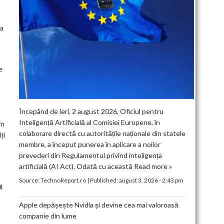
 a
e
Începând de ieri, 2 august 2026, Oficiul pentru
Inteligență Artificială al Comisiei Europene, în
în
colaborare directă cu autoritățile naționale din statele
ți
membre, a început punerea în aplicare a noilor
prevederi din Regulamentul privind inteligența
artificială (AI Act). Odată cu această
Read more »
Source:
TechnoReport.ro
|
Published:
august 3, 2026 - 2:43 pm
l
Apple depășește Nvidia și devine cea mai valoroasă
companie din lume