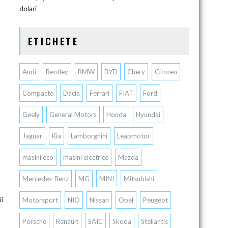
dolari
ETICHETE
Audi
Bentley
BMW
BYD
Chery
Citroen
Compacte
Dacia
Ferrari
FIAT
Ford
Geely
General Motors
Honda
Hyundai
Jaguar
Kia
Lamborghini
Leapmotor
masini eco
masini electrice
Mazda
Mercedes-Benz
MG
MINI
Mitsubishi
i
Motorsport
NIO
Nissan
Opel
Peugeot
Porsche
Renault
SAIC
Skoda
Stellantis