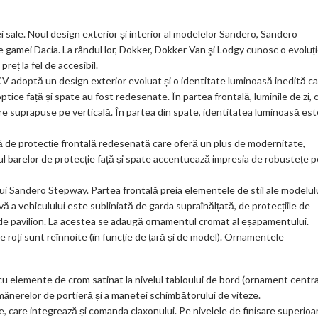
 sale. Noul design exterior și interior al modelelor Sandero, Sandero
amei Dacia. La rândul lor, Dokker, Dokker Van şi Lodgy cunosc o evoluț
reț la fel de accesibil.
 adoptă un design exterior evoluat și o identitate luminoasă inedită c
ptice față și spate au fost redesenate. În partea frontală, luminile de zi, 
re suprapuse pe verticală. În partea din spate, identitatea luminoasă est
 de protecție frontală redesenată care oferă un plus de modernitate,
nul barelor de protecție față și spate accentuează impresia de robustețe p
ui Sandero Stepway. Partea frontală preia elementele de stil ale modelul
vă a vehiculului este subliniată de garda supraînălțată, de protecțiile de
 de pavilion. La acestea se adaugă ornamentul cromat al eșapamentului.
e roți sunt reînnoite (în funcție de țară și de model). Ornamentele
 cu elemente de crom satinat la nivelul tabloului de bord (ornament centra
l mânerelor de portieră și a manetei schimbătorului de viteze.
țe, care integrează și comanda claxonului. Pe nivelele de finisare superioa