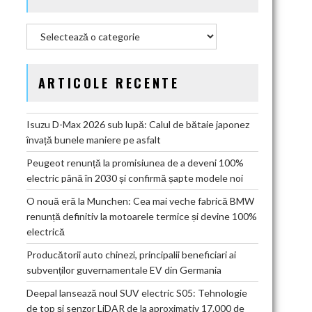
Categorii
ARTICOLE RECENTE
Isuzu D-Max 2026 sub lupă: Calul de bătaie japonez
învață bunele maniere pe asfalt
Peugeot renunță la promisiunea de a deveni 100%
electric până în 2030 și confirmă șapte modele noi
O nouă eră la Munchen: Cea mai veche fabrică BMW
renunță definitiv la motoarele termice și devine 100%
electrică
Producătorii auto chinezi, principalii beneficiari ai
subvenților guvernamentale EV din Germania
Deepal lansează noul SUV electric S05: Tehnologie
de top și senzor LiDAR de la aproximativ 17.000 de