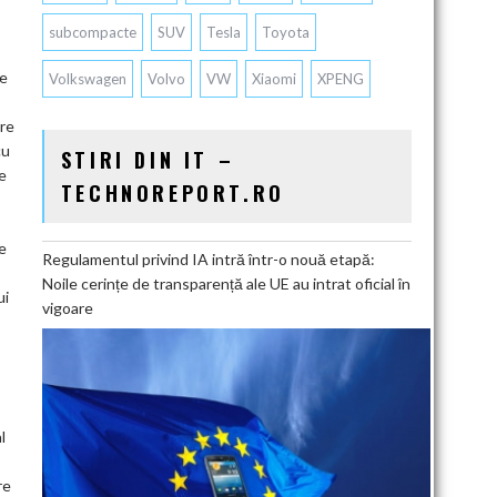
subcompacte
SUV
Tesla
Toyota
ie
Volkswagen
Volvo
VW
Xiaomi
XPENG
are
cu
STIRI DIN IT –
e
TECHNOREPORT.RO
e
Regulamentul privind IA intră într-o nouă etapă:
Noile cerințe de transparență ale UE au intrat oficial în
ui
vigoare
l
re