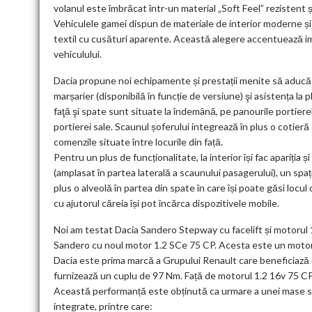
volanul este îmbrăcat într-un material „Soft Feel” rezistent ș
Vehiculele gamei dispun de materiale de interior moderne și
textil cu cusături aparente. Această alegere accentuează i
vehiculului.
Dacia propune noi echipamente și prestații menite să aducă 
marșarier (disponibilă în funcție de versiune) şi asistența l
faţă şi spate sunt situate la îndemână, pe panourile portier
portierei sale. Scaunul șoferului integrează în plus o cotier
comenzile situate între locurile din față.
Pentru un plus de funcționalitate, la interior își fac apariția
(amplasat în partea laterală a scaunului pasagerului), un sp
plus o alveolă în partea din spate în care își poate găsi locul 
cu ajutorul căreia își pot încărca dispozitivele mobile.
Noi am testat Dacia Sandero Stepway cu facelift și motorul 1
Sandero cu noul motor 1.2 SCe 75 CP. Acesta este un motor 
Dacia este prima marcă a Grupului Renault care beneficiază d
furnizează un cuplu de 97 Nm. Față de motorul 1.2 16v 75 C
Această performanță este obținută ca urmare a unei mase scă
integrate, printre care: