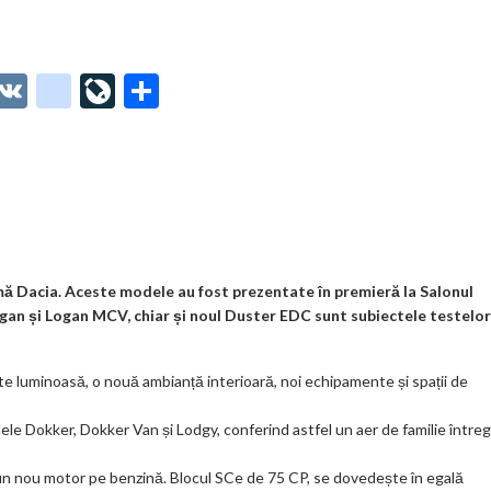
O
V
g
Li
P
t
K
o
ve
ar
o
o
Jo
ta
o
gl
ur
je
.
e_
n
az
co
b
al
ă
m
o
mă Dacia. Aceste modele au fost prezentate în premieră la Salonul
gan și Logan MCV, chiar și noul Duster EDC sunt subiectele testelor
o
k
 luminoasă, o nouă ambianță interioară, noi echipamente și spații de
m
le Dokker, Dokker Van și Lodgy, conferind astfel un aer de familie întregi
ar
ks
 un nou motor pe benzină. Blocul SCe de 75 CP, se dovedește în egală