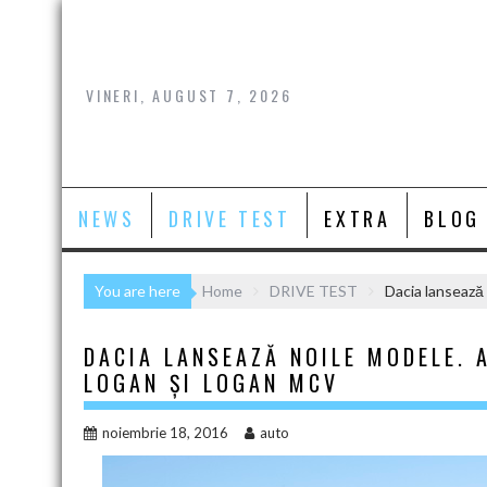
Skip
to
content
VINERI, AUGUST 7, 2026
NEWS
DRIVE TEST
EXTRA
BLOG
You are here
Home
DRIVE TEST
Dacia lansează
DACIA LANSEAZĂ NOILE MODELE. 
LOGAN ȘI LOGAN MCV
noiembrie 18, 2016
auto