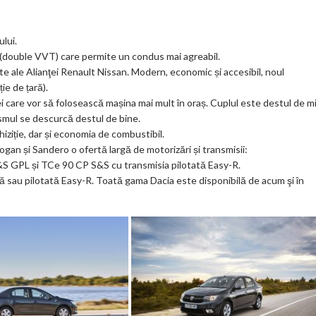
lui.
ă (double VVT) care permite un condus mai agreabil.
 ale Alianţei Renault Nissan. Modern, economic și accesibil, noul
ie de țară).
 care vor să folosească mașina mai mult în oraș. Cuplul este destul de mi
ismul se descurcă destul de bine.
iziție, dar și economia de combustibil.
an și Sandero o ofertă largă de motorizări și transmisii:
S GPL și TCe 90 CP S&S cu transmisia pilotată Easy-R.
 sau pilotată Easy-R. Toată gama Dacia este disponibilă de acum şi în