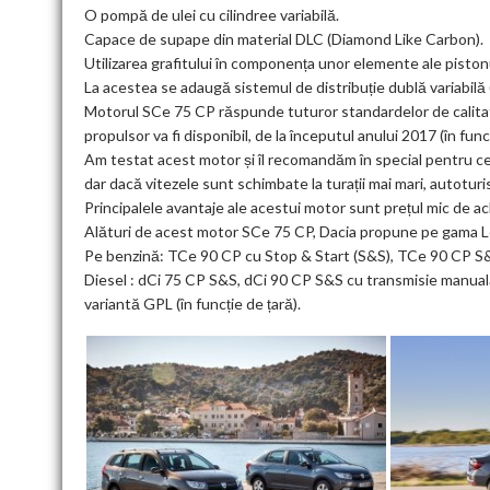
O pompă de ulei cu cilindree variabilă.
Capace de supape din material DLC (Diamond Like Carbon).
Utilizarea grafitului în componența unor elemente ale pistonu
La acestea se adaugă sistemul de distribuție dublă variabil
Motorul SCe 75 CP răspunde tuturor standardelor de calitate
propulsor va fi disponibil, de la începutul anului 2017 (în funcț
Am testat acest motor și îl recomandăm în special pentru cei
dar dacă vitezele sunt schimbate la turații mai mari, autotur
Principalele avantaje ale acestui motor sunt prețul mic de ach
Alături de acest motor SCe 75 CP, Dacia propune pe gama Log
Pe benzină: TCe 90 CP cu Stop & Start (S&S), TCe 90 CP S&
Diesel : dCi 75 CP S&S, dCi 90 CP S&S cu transmisie manuală
variantă GPL (în funcție de țară).