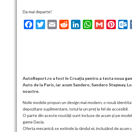
Da mai departe!
F
T
E
R
Li
W
G
Pi
ac
w
m
e
n
h
m
nt
u
e
itt
ai
d
ke
at
ai
er
l
b
er
l
di
dI
s
l
es
o
t
n
A
t
k
o
p
k
p
AutoReport.ro a fost în Croația pentru a testa noua ga
Auto de la Paris, iar acum Sandero, Sandero Stepway, Lo
noastre.
Noile modele propun un design mai modern, o nouă identitate
depozitare suplimentare, totul la un preț la fel de accesibil.
O parte din aceste noutăți sunt incluse de acum și pe modele
game Dacia.
Oferta mecanică se extinde la rândul ei, incluzând de acum