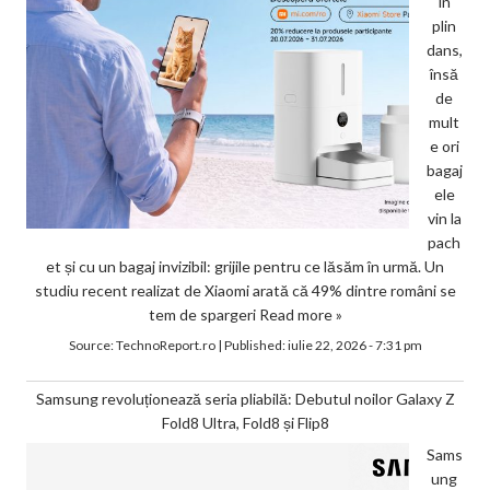
în
plin
dans,
însă
de
mult
e ori
bagaj
ele
vin la
pach
et și cu un bagaj invizibil: grijile pentru ce lăsăm în urmă. Un
studiu recent realizat de Xiaomi arată că 49% dintre români se
tem de spargeri
Read more »
Source:
TechnoReport.ro
|
Published:
iulie 22, 2026 - 7:31 pm
Samsung revoluționează seria pliabilă: Debutul noilor Galaxy Z
Fold8 Ultra, Fold8 și Flip8
Sams
ung