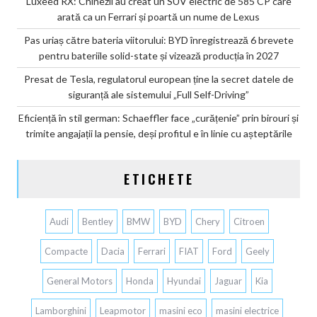
Luxeed RX: Chinezii au creat un SUV electric de 585 CP care
arată ca un Ferrari și poartă un nume de Lexus
Pas uriaș către bateria viitorului: BYD înregistrează 6 brevete
pentru bateriile solid-state și vizează producția în 2027
Presat de Tesla, regulatorul european ține la secret datele de
siguranță ale sistemului „Full Self-Driving”
Eficiență în stil german: Schaeffler face „curățenie” prin birouri și
trimite angajații la pensie, deși profitul e în linie cu așteptările
ETICHETE
Audi
Bentley
BMW
BYD
Chery
Citroen
Compacte
Dacia
Ferrari
FIAT
Ford
Geely
General Motors
Honda
Hyundai
Jaguar
Kia
Lamborghini
Leapmotor
masini eco
masini electrice