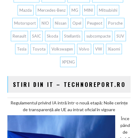
Mazda
Mercedes-Benz
MG
MINI
Mitsubishi
Motorsport
NIO
Nissan
Opel
Peugeot
Porsche
Renault
SAIC
Skoda
Stellantis
subcompacte
SUV
Tesla
Toyota
Volkswagen
Volvo
VW
Xiaomi
XPENG
STIRI DIN IT – TECHNOREPORT.RO
Regulamentul privind IA intră într-o nouă etapă: Noile cerințe
de transparență ale UE au intrat oficial în vigoare
Înce
pând
de