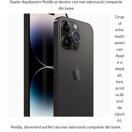
Apple depășește Nvidia și devine cea mai valoroasă companie
din lume
Grup
ul
infor
matic
ameri
can
Appl
e a
depă
șit,
luni,
prod
ucăt
orul
de
cipuri
AI,
Nvidia, devenind astfel cea mai valoroasă companie din lume,