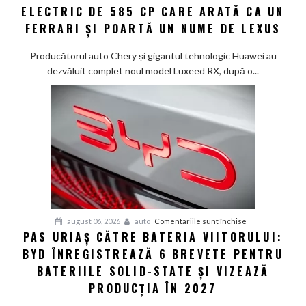
ELECTRIC DE 585 CP CARE ARATĂ CA UN
RX:
China
Chinezii
FERRARI ȘI POARTĂ UN NUME DE LEXUS
au
creat
Producătorul auto Chery și gigantul tehnologic Huawei au
un
dezvăluit complet noul model Luxeed RX, după o...
SUV
electric
de
585
CP
care
arată
ca
un
Ferrari
pentru
august 06, 2026
auto
Comentariile sunt închise
PAS URIAȘ CĂTRE BATERIA VIITORULUI:
și
Pas
poartă
BYD ÎNREGISTREAZĂ 6 BREVETE PENTRU
uriaș
un
către
BATERIILE SOLID-STATE ȘI VIZEAZĂ
nume
bateria
PRODUCȚIA ÎN 2027
de
viitorului: