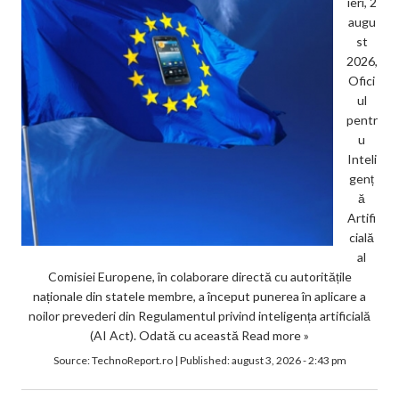
ieri, 2
augu
st
2026,
Ofici
ul
pentr
u
Inteli
genț
ă
Artifi
cială
al
Comisiei Europene, în colaborare directă cu autoritățile
naționale din statele membre, a început punerea în aplicare a
noilor prevederi din Regulamentul privind inteligența artificială
(AI Act). Odată cu această
Read more »
Source:
TechnoReport.ro
|
Published:
august 3, 2026 - 2:43 pm