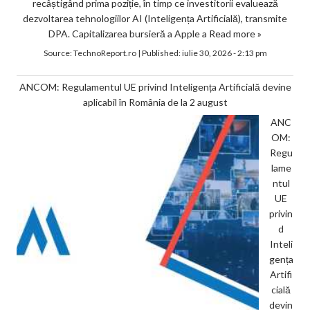
recâștigând prima poziție, în timp ce investitorii evaluează
dezvoltarea tehnologiilor AI (Inteligența Artificială), transmite
DPA. Capitalizarea bursieră a Apple a
Read more »
Source:
TechnoReport.ro
|
Published:
iulie 30, 2026 - 2:13 pm
ANCOM: Regulamentul UE privind Inteligența Artificială devine
aplicabil în România de la 2 august
ANC
OM:
Regu
lame
ntul
UE
privin
d
Inteli
gența
Artifi
cială
devin