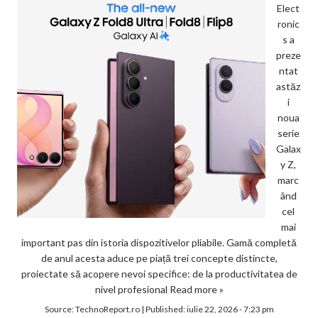
Elect
ronic
s a
preze
ntat
astăz
i
noua
serie
Galax
y Z,
marc
ând
cel
mai
important pas din istoria dispozitivelor pliabile. Gamă completă
de anul acesta aduce pe piață trei concepte distincte,
proiectate să acopere nevoi specifice: de la productivitatea de
nivel profesional
Read more »
Source:
TechnoReport.ro
|
Published:
iulie 22, 2026 - 7:23 pm