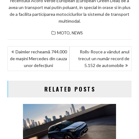
recentului Acord Verde European (European Green Deal) de a
avea un transport mai putin poluant, in special in orase si in plus
de a facilita participarea motociclurilor la sistemul de transport
multimodal.
,
MOTO
NEWS
NAVIGARE
Daimler recheamă 744.000
Rolls-Royce a vândut anul
de mașini Mercedes din cauza
trecut un număr record de
ÎN
unor defecțiuni
5.152 de automobile
ARTICOLE
RELATED POSTS