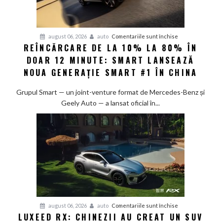
pentru
august 06, 2026
auto
Comentariile sunt închise
REÎNCĂRCARE DE LA 10% LA 80% ÎN
Reîncărcare
DOAR 12 MINUTE: SMART LANSEAZĂ
de
la
NOUA GENERAȚIE SMART #1 ÎN CHINA
10%
la
Grupul Smart — un joint-venture format de Mercedes-Benz și
80%
Geely Auto — a lansat oficial în...
în
doar
12
minute:
Smart
lansează
noua
generație
Smart
pentru
august 06, 2026
auto
Comentariile sunt închise
#1
LUXEED RX: CHINEZII AU CREAT UN SUV
Luxeed
în