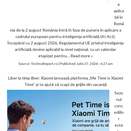
e
aplica
bil în
Româ
nia de la 2 august România intră în faza de punere în aplicare a
cadrului european pentru inteligența artificială (AI Act).
Începând cu 2 august 2026, Regulamentul UE privind inteligența
artificială devine aplicabil la nivel național, cu un calendar
etapizat pentru…
Read more »
Source:
TechnoReport.ro
|
Published:
iulie 27, 2026 - 6:27 am
Liber la timp liber: Xiaomi lansează platforma „Me Time is Xiaomi
Time” și te ajută să scapi de grijile din vacanță
Sezo
nul
conc
ediilo
r
este