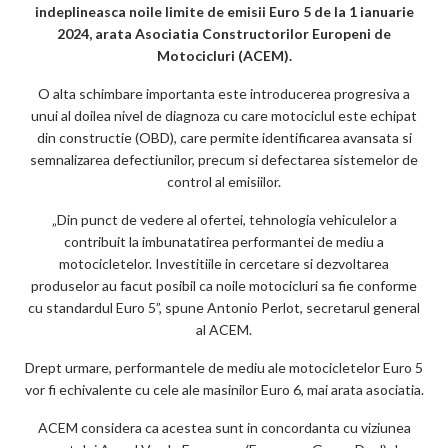
indeplineasca noile limite de emisii Euro 5 de la 1 ianuarie
m
2024, arata Asociatia Constructorilor Europeni de
ar
Motocicluri (ACEM).
ks
O alta schimbare importanta este introducerea progresiva a
unui al doilea nivel de diagnoza cu care motociclul este echipat
din constructie (OBD), care permite identificarea avansata si
semnalizarea defectiunilor, precum si defectarea sistemelor de
control al emisiilor.
„Din punct de vedere al ofertei, tehnologia vehiculelor a
contribuit la imbunatatirea performantei de mediu a
motocicletelor. Investitiile in cercetare si dezvoltarea
produselor au facut posibil ca noile motocicluri sa fie conforme
cu standardul Euro 5”, spune Antonio Perlot, secretarul general
al ACEM.
Drept urmare, performantele de mediu ale motocicletelor Euro 5
vor fi echivalente cu cele ale masinilor Euro 6, mai arata asociatia.
ACEM considera ca acestea sunt in concordanta cu viziunea