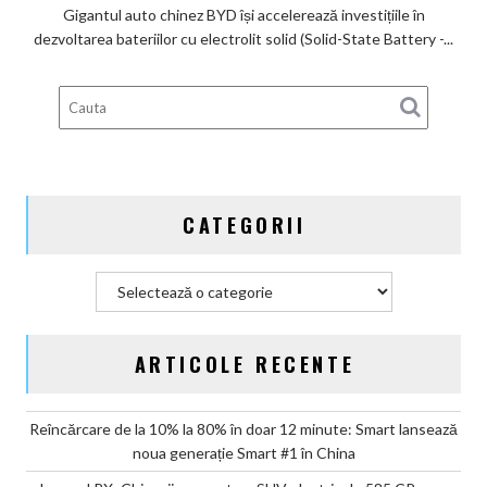
Lexus
BYD
Gigantul auto chinez BYD își accelerează investițiile în
înregistrează
dezvoltarea bateriilor cu electrolit solid (Solid-State Battery -...
6
brevete
pentru
bateriile
solid-
state
și
CATEGORII
vizează
producția
în
Categorii
2027
ARTICOLE RECENTE
Reîncărcare de la 10% la 80% în doar 12 minute: Smart lansează
noua generație Smart #1 în China