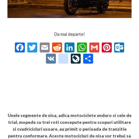
Da mai departe!
F
T
E
R
Li
W
G
Pi
O
ac
w
m
e
n
h
m
nt
ut
V
g
Li
P
e
itt
ai
d
ke
at
ai
er
lo
K
o
ve
ar
b
er
l
di
dI
s
l
es
o
o
Jo
ta
o
t
n
A
t
k.
gl
ur
je
o
p
co
e_
n
az
k
p
m
b
al
ă
o
Unele segmente de nisa, adica motociclete enduro si cele de
trial, mopede cu trei roti concepute pentru scopuri utilitare
o
si cvadricicluri usoare, au primit o perioada de tranzitie
k
pentru conformare. Aceste motocicluri de nisa vor trebui sa