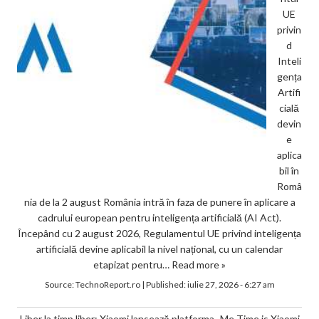
UE
privin
d
Inteli
gența
Artifi
cială
devin
e
aplica
bil în
Româ
nia de la 2 august România intră în faza de punere în aplicare a
cadrului european pentru inteligența artificială (AI Act).
Începând cu 2 august 2026, Regulamentul UE privind inteligența
artificială devine aplicabil la nivel național, cu un calendar
etapizat pentru…
Read more »
Source:
TechnoReport.ro
|
Published:
iulie 27, 2026 - 6:27 am
Liber la timp liber: Xiaomi lansează platforma „Me Time is Xiaomi