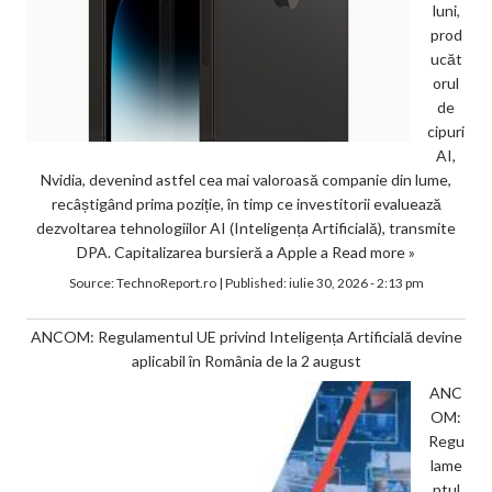
luni,
prod
ucăt
orul
de
cipuri
AI,
Nvidia, devenind astfel cea mai valoroasă companie din lume,
recâștigând prima poziție, în timp ce investitorii evaluează
dezvoltarea tehnologiilor AI (Inteligența Artificială), transmite
DPA. Capitalizarea bursieră a Apple a
Read more »
Source:
TechnoReport.ro
|
Published:
iulie 30, 2026 - 2:13 pm
ANCOM: Regulamentul UE privind Inteligența Artificială devine
aplicabil în România de la 2 august
ANC
OM:
Regu
lame
ntul