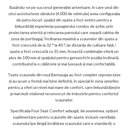
ks
Bazându-se pe succesul generației anterioare, în care unul din
cinci autoturisme vândute (4.000 de vehicule) avea configurația
de patru locuri, spațiul din spate a fost extins pentru a
îmbunătăți experiența pasagerului condus de șofer, prin
proiectarea atentă și relocarea panoului care separă cabina de
zona de portbagaj. Înclinarea maximă a scaunelor din spate a
fost crescută de la 32 ° la 40 °, iar distanța de culisare față /
spate a fost crescută cu 35 mm. Această combinație oferă un
plus de 100 mm al spațiului pentru genunchi în poziția înclinată,
contribuind la o călătorie și mai luxoasă și mai confortabilă.
Toate scaunele din noul Bentayga au fost complet reproiectate
și au acum o formă mai bine definită, în special în zona umerilor,
pentru a oferi un nivel mai mare de confort, care îmbunătățește
și mai mult etalonul recunoscut de industrie pentru confortul
scaunelor.
Specificația Four Seat Comfort adaugă, de asemenea, opțiuni
suplimentare pentru scaunele din spate, inclusiv ventilația
scaunului (pe lângă încălzirea scaunului care e standard), o