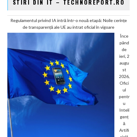
STIRI DIN IT – TECHNOREPORT.RO
Regulamentul privind IA intră într-o nouă etapă: Noile cerințe
de transparență ale UE au intrat oficial în vigoare
Înce
pând
de
ieri, 2
augu
st
2026,
Ofici
ul
pentr
u
Inteli
genț
ă
Artifi
cială