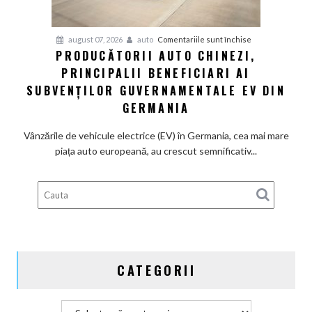
termice
și
pentru
august 07, 2026
auto
Comentariile sunt închise
devine
PRODUCĂTORII AUTO CHINEZI,
Producătorii
100%
PRINCIPALII BENEFICIARI AI
auto
electrică
chinezi,
SUBVENȚILOR GUVERNAMENTALE EV DIN
principalii
GERMANIA
beneficiari
ai
Vânzările de vehicule electrice (EV) în Germania, cea mai mare
subvenților
piața auto europeană, au crescut semnificativ...
guvernamentale
EV
din
Germania
CATEGORII
Categorii