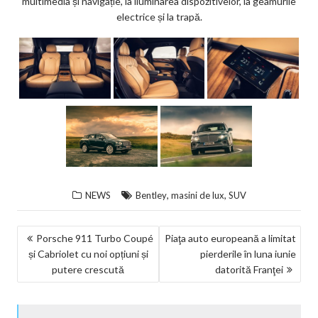
multimedia și navigație, la iluminarea dispozitivelor, la geamurile
electrice și la trapă.
,
,
NEWS
Bentley
masini de lux
SUV
NAVIGARE
Porsche 911 Turbo Coupé
Piaţa auto europeană a limitat
și Cabriolet cu noi opțiuni și
pierderile în luna iunie
ÎN
putere crescută
datorită Franţei
ARTICOLE