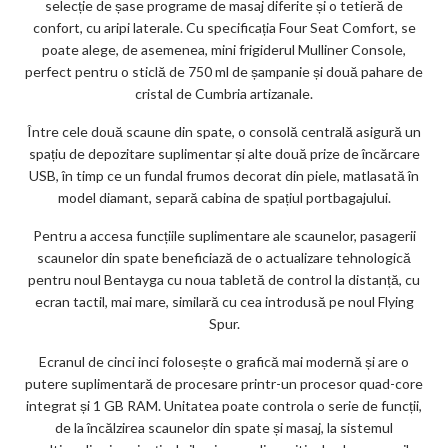
selecție de șase programe de masaj diferite și o tetieră de
confort, cu aripi laterale. Cu specificația Four Seat Comfort, se
poate alege, de asemenea, mini frigiderul Mulliner Console,
perfect pentru o sticlă de 750 ml de șampanie și două pahare de
cristal de Cumbria artizanale.
Între cele două scaune din spate, o consolă centrală asigură un
spațiu de depozitare suplimentar și alte două prize de încărcare
USB, în timp ce un fundal frumos decorat din piele, matlasată în
model diamant, separă cabina de spațiul portbagajului.
Pentru a accesa funcțiile suplimentare ale scaunelor, pasagerii
scaunelor din spate beneficiază de o actualizare tehnologică
pentru noul Bentayga cu noua tabletă de control la distanță, cu
ecran tactil, mai mare, similară cu cea introdusă pe noul Flying
Spur.
Ecranul de cinci inci folosește o grafică mai modernă și are o
putere suplimentară de procesare printr-un procesor quad-core
integrat și 1 GB RAM. Unitatea poate controla o serie de funcții,
de la încălzirea scaunelor din spate și masaj, la sistemul