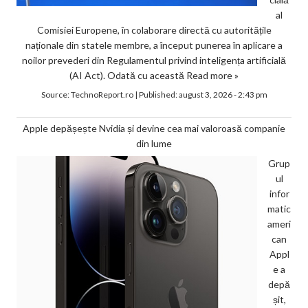
al
Comisiei Europene, în colaborare directă cu autoritățile
naționale din statele membre, a început punerea în aplicare a
noilor prevederi din Regulamentul privind inteligența artificială
(AI Act). Odată cu această
Read more »
Source:
TechnoReport.ro
|
Published:
august 3, 2026 - 2:43 pm
Apple depășește Nvidia și devine cea mai valoroasă companie
din lume
Grup
ul
infor
matic
ameri
can
Appl
e a
depă
șit,