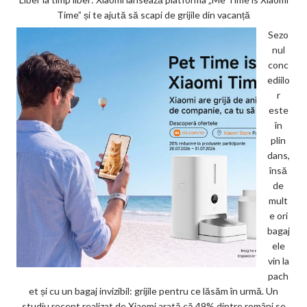
Time” și te ajută să scapi de grijile din vacanță
Sezo
nul
conc
ediilo
r
este
în
plin
dans,
însă
de
mult
e ori
bagaj
ele
vin la
pach
et și cu un bagaj invizibil: grijile pentru ce lăsăm în urmă. Un
studiu recent realizat de Xiaomi arată că 49% dintre români se