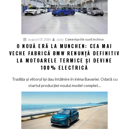
până
în
2030
și
confirmă
șapte
pentru
august 07, 2026
auto
Comentariile sunt închise
modele
O NOUĂ ERĂ LA MUNCHEN: CEA MAI
O
noi
VECHE FABRICĂ BMW RENUNȚĂ DEFINITIV
nouă
eră
LA MOTOARELE TERMICE ȘI DEVINE
la
100% ELECTRICĂ
Munchen:
Cea
Tradiția și viitorul își dau întâlnire în inima Bavariei. Odată cu
mai
startul producției noului model complet...
veche
fabrică
BMW
renunță
definitiv
la
motoarele