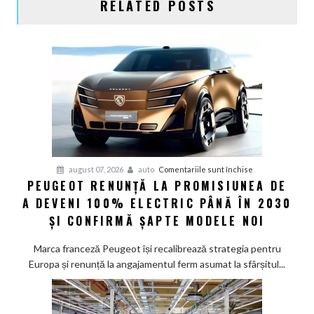
RELATED POSTS
pentru
august 07, 2026
auto
Comentariile sunt închise
PEUGEOT RENUNȚĂ LA PROMISIUNEA DE
Peugeot
A DEVENI 100% ELECTRIC PÂNĂ ÎN 2030
renunță
la
ȘI CONFIRMĂ ȘAPTE MODELE NOI
promisiunea
de
Marca franceză Peugeot își recalibrează strategia pentru
a
Europa și renunță la angajamentul ferm asumat la sfârșitul...
deveni
100%
electric