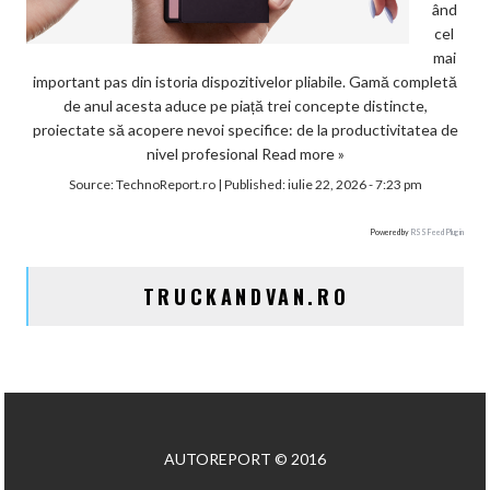
ând
cel
mai
important pas din istoria dispozitivelor pliabile. Gamă completă
de anul acesta aduce pe piață trei concepte distincte,
proiectate să acopere nevoi specifice: de la productivitatea de
nivel profesional
Read more »
Source:
TechnoReport.ro
|
Published:
iulie 22, 2026 - 7:23 pm
Powered by
RSS Feed Plugin
TRUCKANDVAN.RO
AUTOREPORT © 2016