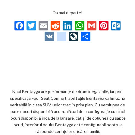
Da mai departe!
F
T
E
R
Li
W
G
Pi
O
ac
w
m
e
n
h
m
nt
ut
V
g
Li
P
e
itt
ai
d
ke
at
ai
er
lo
K
o
ve
ar
b
er
l
di
dI
s
l
es
o
o
Jo
ta
o
t
n
A
t
k.
gl
ur
je
o
p
co
e_
n
az
k
p
m
b
al
ă
o
Noul Bentayga are performanțe de drum inegalabile, iar prin
specificația Four Seat Comfort, abilitățile Bentayga ca limuzină
o
veritabilă în clasa SUV-urilor trec în prim plan. Cu versiunea de
k
patru locuri disponibilă acum, alături de o configurație cu cinci
locuri disponibilă încă de la lansare, cât și de opțiunea cu șapte
m
locuri, interiorul noului Bentayga este configurabil pentru a
ar
răspunde cerințelor oricărei familii.