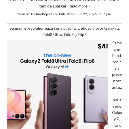
tem de spargeri
Read more »
Source:
TechnoReport.ro
|
Published:
iulie 22, 2026 - 7:31 pm
Samsung revoluționează seria pliabilă: Debutul noilor Galaxy Z
Fold8 Ultra, Fold8 și Flip8
Sams
ung
Elect
ronic
s a
preze
ntat
astăz
i
noua
serie
Galax
y Z,
marc