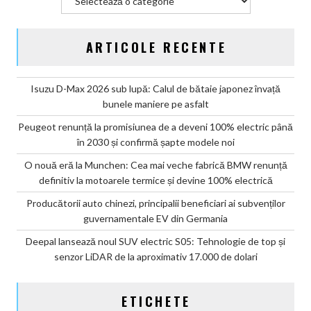
ARTICOLE RECENTE
Isuzu D-Max 2026 sub lupă: Calul de bătaie japonez învață
bunele maniere pe asfalt
Peugeot renunță la promisiunea de a deveni 100% electric până
în 2030 și confirmă șapte modele noi
O nouă eră la Munchen: Cea mai veche fabrică BMW renunță
definitiv la motoarele termice și devine 100% electrică
Producătorii auto chinezi, principalii beneficiari ai subvenților
guvernamentale EV din Germania
Deepal lansează noul SUV electric S05: Tehnologie de top și
senzor LiDAR de la aproximativ 17.000 de dolari
ETICHETE