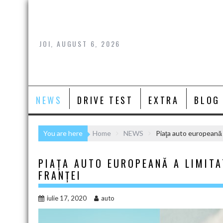
Skip
to
content
JOI, AUGUST 6, 2026
NEWS
DRIVE TEST
EXTRA
BLOG
You are here
Home
NEWS
Piaţa auto europeană a 
PIAŢA AUTO EUROPEANĂ A LIMITA
FRANŢEI
iulie 17, 2020
auto