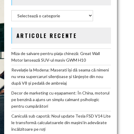
Categorii
ARTICOLE RECENTE
Miza de salvare pentru piața chineză: Great Wall
Motor lansează SUV-ul masiv GWM H10
Revelație la Modena: Maserati își dă seama că nimeni
nu vrea supercaruri silențioase și tânjește din nou
după V8 și pedală de ambreiaj
Decor de marketing cu eșapament: În China, motorul
pe benzină a ajuns un simplu calmant psihologic
pentru cumpărători
Caniculă sub capotă: Noul update Tesla FSD V14 Lite
le transformă calculatoarele din mașini în adevărate
încălzitoare pe roți