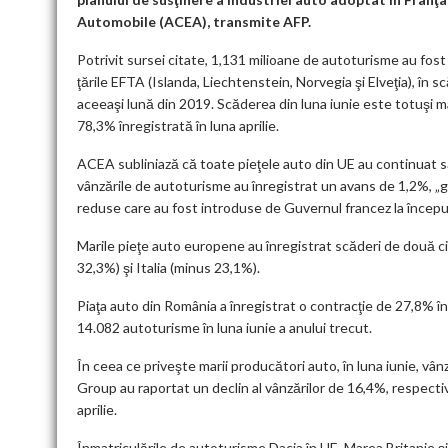
Automobile (ACEA), transmite AFP.
Potrivit sursei citate, 1,131 milioane de autoturisme au fos
ţările EFTA (Islanda, Liechtenstein, Norvegia şi Elveţia), în 
aceeaşi lună din 2019. Scăderea din luna iunie este totuşi m
78,3% înregistrată în luna aprilie.
ACEA subliniază că toate pieţele auto din UE au continuat să 
vânzările de autoturisme au înregistrat un avans de 1,2%, „gra
reduse care au fost introduse de Guvernul francez la începutu
Marile pieţe auto europene au înregistrat scăderi de două ci
32,3%) şi Italia (minus 23,1%).
Piaţa auto din România a înregistrat o contracţie de 27,8% î
14.082 autoturisme în luna iunie a anului trecut.
În ceea ce priveşte marii producători auto, în luna iunie, v
Group au raportat un declin al vânzărilor de 16,4%, respectiv 
aprilie.
Înmatriculările de autoturisme Dacia în UE, Marea Britanie şi