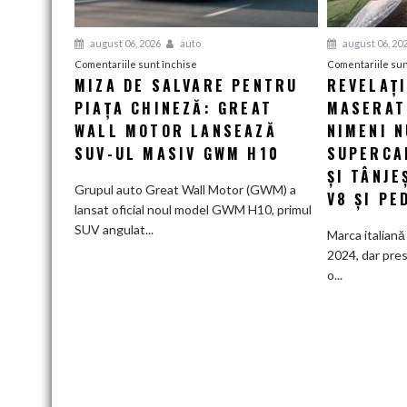
august 06, 2026
auto
august 06, 20
pentru
Comentariile sunt închise
Comentariile sun
MIZA DE SALVARE PENTRU
REVELAȚ
Miza
PIAȚA CHINEZĂ: GREAT
de
MASERATI
salvare
WALL MOTOR LANSEAZĂ
NIMENI N
pentru
SUV-UL MASIV GWM H10
SUPERCA
piața
ȘI TÂNJE
chineză:
Grupul auto Great Wall Motor (GWM) a
V8 ȘI PE
Great
lansat oficial noul model GWM H10, primul
Wall
SUV angulat...
Marca italiană 
Motor
2024, dar pres
lansează
o...
SUV-
ul
masiv
GWM
H10