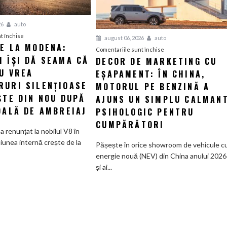
26
auto
pentru
t închise
august 06, 2026
auto
IE LA MODENA:
Revelație
pentru
Comentariile sunt închise
 ÎȘI DĂ SEAMA CĂ
la
DECOR DE MARKETING CU
Decor
Modena:
U VREA
EȘAPAMENT: ÎN CHINA,
de
Maserati
marketing
RURI SILENȚIOASE
MOTORUL PE BENZINĂ A
își
cu
ȘTE DIN NOU DUPĂ
AJUNS UN SIMPLU CALMAN
dă
eșapament:
DALĂ DE AMBREIAJ
PSIHOLOGIC PENTRU
seama
În
CUMPĂRĂTORI
că
China,
a renunțat la nobilul V8 în
nimeni
motorul
iunea internă crește de la
Pășește în orice showroom de vehicule c
nu
pe
energie nouă (NEV) din China anului 2026
vrea
benzină
și ai...
supercaruri
a
silențioase
ajuns
și
un
tânjește
simplu
din
calmant
nou