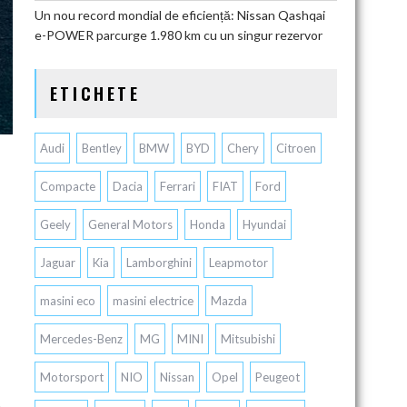
Un nou record mondial de eficiență: Nissan Qashqai
e-POWER parcurge 1.980 km cu un singur rezervor
ETICHETE
Audi
Bentley
BMW
BYD
Chery
Citroen
Compacte
Dacia
Ferrari
FIAT
Ford
Geely
General Motors
Honda
Hyundai
Jaguar
Kia
Lamborghini
Leapmotor
masini eco
masini electrice
Mazda
Mercedes-Benz
MG
MINI
Mitsubishi
Motorsport
NIO
Nissan
Opel
Peugeot
e