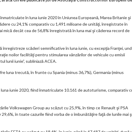
o
k
t înmatriculate în luna iunie 2020 în Uniunea Europeană, Marea Britanie şi
m
scădere cu 24,1% comparativ cu 1,491 milioane de unităţi, înregistrate în
ai mică decât cea de 56,8% înregistrată în luna mai şi căderea record de
ar
ks
înregistreze scăderi semnificative în luna iunie, cu excepţia Franţei, un
ţie noilor facilităţi pentru stimularea vânzărilor de vehicule cu emisii
l lunii iunie”, subliniază ACEA.
fre luna trecută, în frunte cu Spania (minus 36,7%), Germania (minus
n luna iunie 2020, fiind înmatriculate 10.161 de autoturisme, comparativ c
ânzările Volkswagen Group au scăzut cu 25,9%, în timp ce Renault şi PSA
29,6%, în toate cazurile fiind vorba de o îmbunătăţire faţă de lunile mai ş
 ţările EFTA au scăzut cu 18,4%, în iunie, până la 47.687 de unităţi, după 