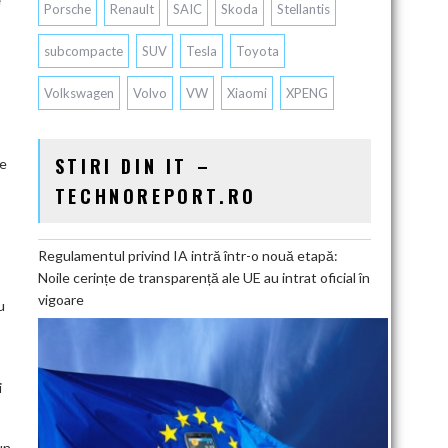
Porsche
Renault
SAIC
Skoda
Stellantis
subcompacte
SUV
Tesla
Toyota
Volkswagen
Volvo
VW
Xiaomi
XPENG
STIRI DIN IT –
de
TECHNOREPORT.RO
Regulamentul privind IA intră într-o nouă etapă:
Noile cerințe de transparență ale UE au intrat oficial în
vigoare
u
i
un