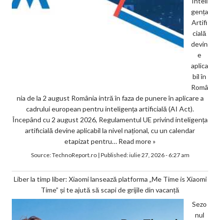
Inteli
gența
Artifi
cială
devin
e
aplica
bil în
Româ
nia de la 2 august România intră în faza de punere în aplicare a
cadrului european pentru inteligența artificială (AI Act).
Începând cu 2 august 2026, Regulamentul UE privind inteligența
artificială devine aplicabil la nivel național, cu un calendar
etapizat pentru…
Read more »
Source:
TechnoReport.ro
|
Published:
iulie 27, 2026 - 6:27 am
Liber la timp liber: Xiaomi lansează platforma „Me Time is Xiaomi
Time” și te ajută să scapi de grijile din vacanță
Sezo
nul