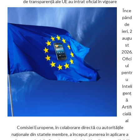
de transparență ale UE au intrat oficial în vigoare
Înce
pând
de
ieri, 2
augu
st
2026,
Ofici
ul
pentr
u
Inteli
genț
ă
Artifi
cială
al
Comisiei Europene, în colaborare directă cu autoritățile
naționale din statele membre, a început punerea în aplicare a