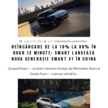
pentru
august 06, 2026
auto
Comentariile sunt închise
REÎNCĂRCARE DE LA 10% LA 80% ÎN
Reîncărcare
DOAR 12 MINUTE: SMART LANSEAZĂ
de
la
NOUA GENERAȚIE SMART #1 ÎN CHINA
10%
la
Grupul Smart — un joint-venture format de Mercedes-Benz și
80%
Geely Auto — a lansat oficial în...
în
doar
12
minute:
Smart
lansează