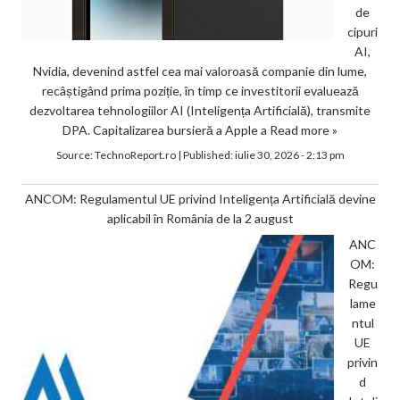
de
cipuri
AI,
Nvidia, devenind astfel cea mai valoroasă companie din lume,
recâștigând prima poziție, în timp ce investitorii evaluează
dezvoltarea tehnologiilor AI (Inteligența Artificială), transmite
DPA. Capitalizarea bursieră a Apple a
Read more »
Source:
TechnoReport.ro
|
Published:
iulie 30, 2026 - 2:13 pm
ANCOM: Regulamentul UE privind Inteligența Artificială devine
aplicabil în România de la 2 august
ANC
OM:
Regu
lame
ntul
UE
privin
d