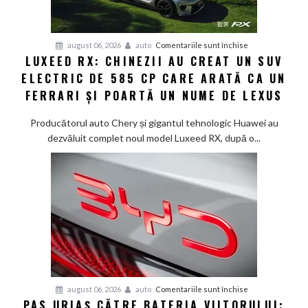
noua
generație
Smart
pentru
august 06, 2026
auto
Comentariile sunt închise
#1
LUXEED RX: CHINEZII AU CREAT UN SUV
Luxeed
în
ELECTRIC DE 585 CP CARE ARATĂ CA UN
RX:
China
Chinezii
FERRARI ȘI POARTĂ UN NUME DE LEXUS
au
creat
Producătorul auto Chery și gigantul tehnologic Huawei au
un
dezvăluit complet noul model Luxeed RX, după o...
SUV
electric
de
585
CP
care
arată
ca
un
Ferrari
pentru
august 06, 2026
auto
Comentariile sunt închise
PAS URIAȘ CĂTRE BATERIA VIITORULUI:
și
Pas