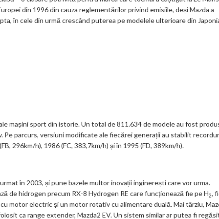
Europei din 1996 din cauza reglementărilor privind emisiile, deși Mazda a
pta, în cele din urmă crescând puterea pe modelele ulterioare din Japoni
ale mașini sport din istorie. Un total de 811.634 de modele au fost produ
 Pe parcurs, versiuni modificate ale fiecărei generații au stabilit recordur
8 (FB, 296km/h), 1986 (FC, 383,7km/h) și în 1995 (FD, 389km/h).
 urmat în 2003, și pune bazele multor inovații inginerești care vor urma.
ază de hidrogen precum RX-8 Hydrogen RE care funcționează fie pe H
, f
2
 motor electric și un motor rotativ cu alimentare duală. Mai târziu, Ma
folosit ca range extender, Mazda2 EV. Un sistem similar ar putea fi regăsi