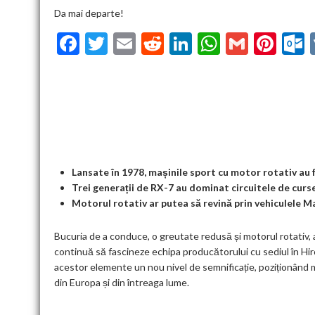
Da mai departe!
F
T
E
R
Li
W
G
Pi
ac
w
m
e
n
h
m
nt
u
e
itt
ai
d
ke
at
ai
er
l
b
er
l
di
dI
s
l
es
o
t
n
A
t
k
o
p
k
p
Lansate în 1978, mașinile sport cu motor rotativ au
Trei generații de RX-7 au dominat circuitele de curse
Motorul rotativ ar putea să revină prin vehiculele M
Bucuria de a conduce, o greutate redusă și motorul rotativ,
continuă să fascineze echipa producătorului cu sediul în H
acestor elemente un nou nivel de semnificație, poziționând m
din Europa și din întreaga lume.