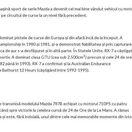
așină sport de serie Mazda a devenit cel mai bine vândut vehicul cu mot
 pe circuitul de curse la un nivel fără precedent.
dominat pistele de curse din Europa și din afară încă de la început. A
hampionship în 1980 și 1981, și-a demonstrat fiabilitatea și prin capturare
oca de aur s-a desfășurat și în altă parte. În Statele Unite, RX-7 a câștiga
3
sportiv. A dominat clasa GTU (cea sub 2.500cm
) precum și cele 24 de ore
82 până în 1993). RX-7 a confirmat și la Australian Endurance
a Bathurst 12 Hours (câștigând între 1992-1995).
fie transmisă modelului Mazda 787B echipat cu motorul 710PS cu patru
când spre victorie la celebra cursă de 24 de Ore de la Le Mans. A rămas
 și este, fără îndoială, unul dintre cele mai memorabile momente din isto