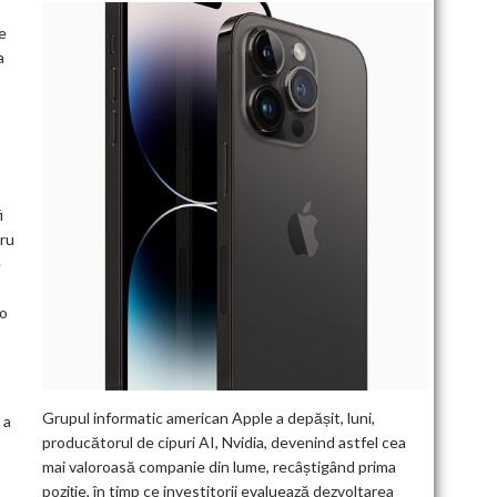
e
a
i
tru
e
 o
Grupul informatic american Apple a depășit, luni,
 a
producătorul de cipuri AI, Nvidia, devenind astfel cea
mai valoroasă companie din lume, recâștigând prima
poziție, în timp ce investitorii evaluează dezvoltarea
.