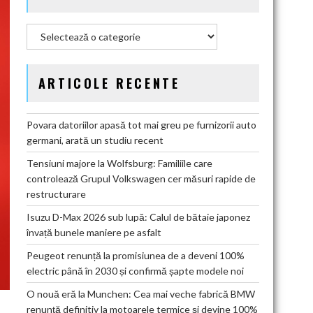
Categorii
ARTICOLE RECENTE
Povara datoriilor apasă tot mai greu pe furnizorii auto
germani, arată un studiu recent
Tensiuni majore la Wolfsburg: Familiile care
controlează Grupul Volkswagen cer măsuri rapide de
restructurare
Isuzu D-Max 2026 sub lupă: Calul de bătaie japonez
învață bunele maniere pe asfalt
Peugeot renunță la promisiunea de a deveni 100%
electric până în 2030 și confirmă șapte modele noi
O nouă eră la Munchen: Cea mai veche fabrică BMW
renunță definitiv la motoarele termice și devine 100%