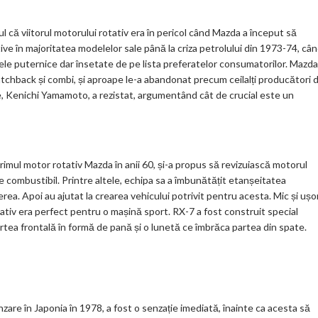
 că viitorul motorului rotativ era în pericol când Mazda a început să
e în majoritatea modelelor sale până la criza petrolului din 1973-74, câ
rele puternice dar însetate de pe lista preferatelor consumatorilor. Mazda
tchback și combi, și aproape le-a abandonat precum ceilalți producători 
e, Kenichi Yamamoto, a rezistat, argumentând cât de crucial este un
imul motor rotativ Mazda în anii 60, și-a propus să revizuiască motorul
combustibil. Printre altele, echipa sa a îmbunătățit etanșeitatea
rea. Apoi au ajutat la crearea vehicului potrivit pentru acesta. Mic și ușo
 rotativ era perfect pentru o mașină sport. RX-7 a fost construit special
tea frontală în formă de pană și o lunetă ce îmbrăca partea din spate.
nzare în Japonia în 1978, a fost o senzație imediată, înainte ca acesta să