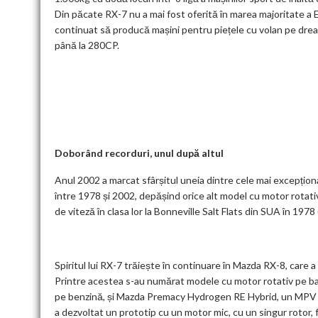
Din păcate RX-7 nu a mai fost oferită în marea majoritate a 
continuat să producă mașini pentru piețele cu volan pe drea
până la 280CP.
Doborând recorduri, unul după altul
Anul 2002 a marcat sfârșitul uneia dintre cele mai excepțion
între 1978 și 2002, depășind orice alt model cu motor rotativ.
de viteză în clasa lor la Bonneville Salt Flats din SUA în 197
Spiritul lui RX-7 trăiește în continuare în Mazda RX-8, care a
Printre acestea s-au numărat modele cu motor rotativ pe b
pe benzină, și Mazda Premacy Hydrogen RE Hybrid, un MPV cu
a dezvoltat un prototip cu un motor mic, cu un singur rotor, 