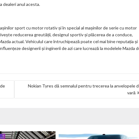
a dealeri anul acesta.
șinilor sport cu motor rotativ și în special al mașinilor de serie cu motor
ivește reducerea greutății, designul sportiv și plăcerea de a conduce,
 Mazda actual. Vehiculul care întruchipează poate cel mai bine reputația și
luențeze designerii și inginerii de azi care lucrează la modelele Mazda d
 de
Nokian Tyres dă semnalul pentru trecerea la anvelopele 
vară