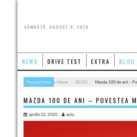
Skip
to
content
SÂMBĂTĂ, AUGUST 8, 2026
NEWS
DRIVE TEST
EXTRA
BLOG
You are here
Home
BLOG
Mazda 100 de ani – P
MAZDA 100 DE ANI – POVESTEA 
aprilie 22, 2020
auto