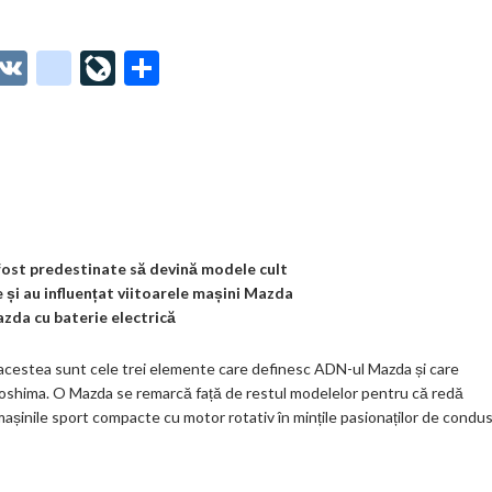
O
V
g
Li
P
t
K
o
ve
ar
o
o
Jo
ta
o
gl
ur
je
.
e_
n
az
co
b
al
ă
m
o
 fost predestinate să devină modele cult
 și au influențat viitoarele mașini Mazda
o
azda cu baterie electrică
k
 acestea sunt cele trei elemente care definesc ADN-ul Mazda și care
m
iroshima. O Mazda se remarcă față de restul modelelor pentru că redă
ar
așinile sport compacte cu motor rotativ în mințile pasionaților de condu
ks