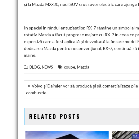
și la Mazda MX-30, noul SUV crossover electric care ajunge l
În special în rândul entuziaștilor, RX-7 rămâne un simbol al ma
rotativ. Mazda a făcut progrese majore cu RX-7 în ceea ce pr
expertiză care a fost aplicată și dezvoltată la fiecare model
dedicarea Mazda pentru neconvențional, RX-7, continuă să inf
mâine.
,
,
BLOG
NEWS
coupe
Mazda
NAVIGARE
Volvo şi Daimler vor să producă şi să comercializeze pile
combustie
ÎN
ARTICOLE
RELATED POSTS