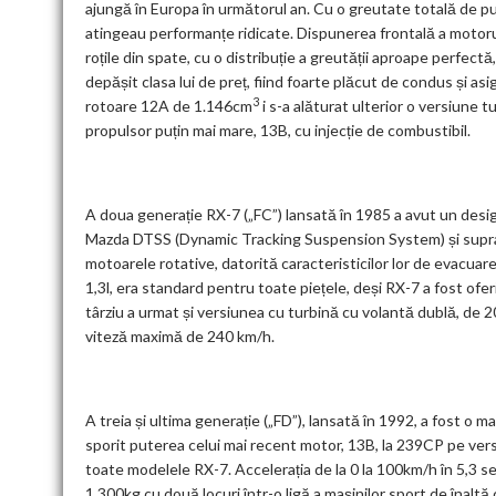
ajungă în Europa în următorul an. Cu o greutate totală de pu
atingeau performanțe ridicate. Dispunerea frontală a motoru
roțile din spate, cu o distribuție a greutății aproape perfec
depășit clasa lui de preț, fiind foarte plăcut de condus și a
3
rotoare 12A de 1.146cm
i s-a alăturat ulterior o versiune
propulsor puțin mai mare, 13B, cu injecție de combustibil.
A doua generație RX-7 („FC”) lansată în 1985 a avut un design
Mazda DTSS (Dynamic Tracking Suspension System) și supraa
motoarele rotative, datorită caracteristicilor lor de evacuar
1,3l, era standard pentru toate piețele, deși RX-7 a fost ofe
târziu a urmat și versiunea cu turbină cu volantă dublă, de
viteză maximă de 240 km/h.
A treia și ultima generație („FD”), lansată în 1992, a fost 
sporit puterea celui mai recent motor, 13B, la 239CP pe ver
toate modelele RX-7. Accelerația de la 0 la 100km/h în 5,3 
1.300kg cu două locuri într-o ligă a mașinilor sport de înaltă