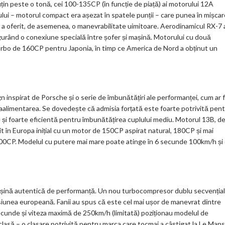
țin peste o tonă, cei 100-135CP (în funcție de piață) ai motorului 12A
lui – motorul compact era așezat în spatele punții – care punea în mișcar
tă, a oferit, de asemenea, o manevrabilitate uimitoare. Aerodinamicul RX-7 
sigurând o conexiune specială între șofer și mașină. Motorului cu două
 turbo de 160CP pentru Japonia, în timp ce America de Nord a obținut un
 inspirat de Porsche și o serie de îmbunătățiri ale performanței, cum ar f
limentarea. Se dovedește că admisia forțată este foarte potrivită pen
e și foarte eficientă pentru îmbunătățirea cuplului mediu. Motorul 13B, d
rit în Europa inițial cu un motor de 150CP aspirat natural, 180CP și mai
 200CP. Modelul cu putere mai mare poate atinge în 6 secunde 100km/h și
o mașină autentică de performanță. Un nou turbocompresor dublu secvențial
siunea europeană. Fanii au spus că este cel mai ușor de manevrat dintre
secunde și viteza maximă de 250km/h (limitată) poziționau modelul de
 clasă – o clasare potrivită pentru marca care tocmai a câștigat la Le Mans