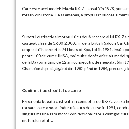
Care este acel model? Mazda RX-7. Lansată în 1978, prima m
rotativ din istorie. De asemenea, a propulsat succesul mărcii
Sunetul distinctiv al motorului cu două rotoare al lui RX-7 a 
3
câștigat clasa de 1.600-2.300cm
de la British Saloon Car C
drapelului în carouri la 24 Hours of Spa, tot în 1981. Însă ep
peste 100 de curse IMSA, mai multe decât orice alt model 
de la Daytona timp de 12 ani consecutiv, de neegalat (din 19
Championship, câștigând din 1982 până în 1984, precum și l
Confirmat pe circuitul de curse
Experiența bogată câștigată în competiții de RX-7 avea să 
rotoare, care a șocat industria auto de curse în 1991, condu
singura mașină fără motor convențional care a câștigat cursa
motorului rotativ.