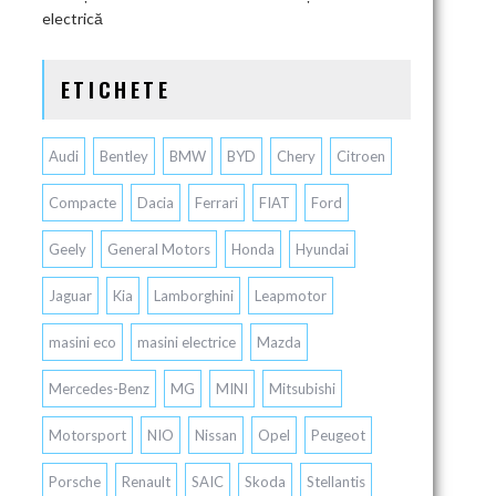
electrică
ETICHETE
Audi
Bentley
BMW
BYD
Chery
Citroen
Compacte
Dacia
Ferrari
FIAT
Ford
Geely
General Motors
Honda
Hyundai
Jaguar
Kia
Lamborghini
Leapmotor
masini eco
masini electrice
Mazda
Mercedes-Benz
MG
MINI
Mitsubishi
s
Motorsport
NIO
Nissan
Opel
Peugeot
Porsche
Renault
SAIC
Skoda
Stellantis