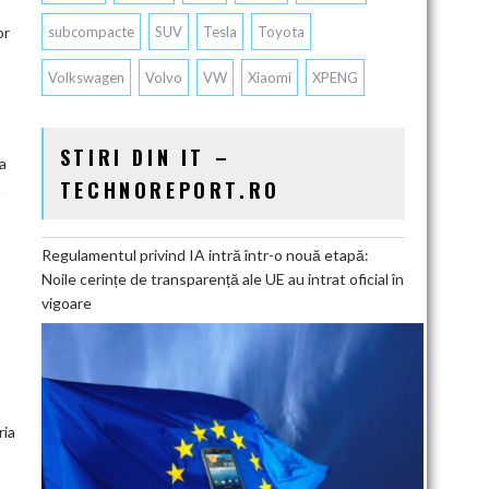
subcompacte
SUV
Tesla
Toyota
or
Volkswagen
Volvo
VW
Xiaomi
XPENG
STIRI DIN IT –
a
TECHNOREPORT.RO
t
Regulamentul privind IA intră într-o nouă etapă:
Noile cerințe de transparență ale UE au intrat oficial în
vigoare
ria