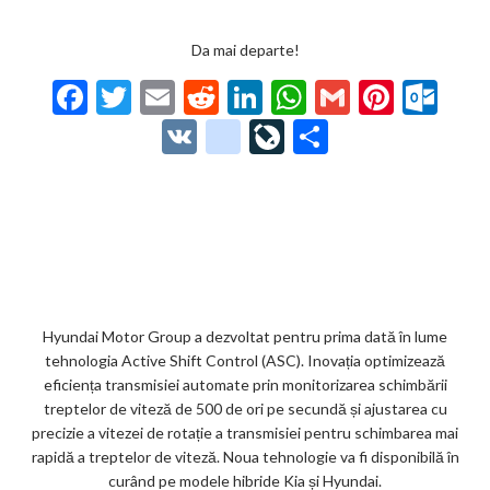
Da mai departe!
F
T
E
R
Li
W
G
Pi
O
ac
w
m
e
n
h
m
nt
ut
V
g
Li
P
e
itt
ai
d
ke
at
ai
er
lo
K
o
ve
ar
b
er
l
di
dI
s
l
es
o
o
Jo
ta
o
t
n
A
t
k.
gl
ur
je
o
p
co
e_
n
az
k
p
m
b
al
ă
o
Hyundai Motor Group a dezvoltat pentru prima dată în lume
tehnologia Active Shift Control (ASC). Inovația optimizează
o
eficiența transmisiei automate prin monitorizarea schimbării
k
treptelor de viteză de 500 de ori pe secundă și ajustarea cu
precizie a vitezei de rotație a transmisiei pentru schimbarea mai
m
rapidă a treptelor de viteză. Noua tehnologie va fi disponibilă în
ar
curând pe modele hibride Kia și Hyundai.