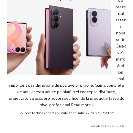
s a
preze
ntat
astăz
i
noua
serie
Galax
y Z,
marc
ând
cel
mai
important pas din istoria dispozitivelor pliabile. Gamă completă
de anul acesta aduce pe piață trei concepte distincte,
proiectate să acopere nevoi specifice: de la productivitatea de
nivel profesional
Read more »
Source:
TechnoReport.ro
|
Published:
iulie 22, 2026 - 7:23 pm
Powered by
WordPress RSS Feed Plugin