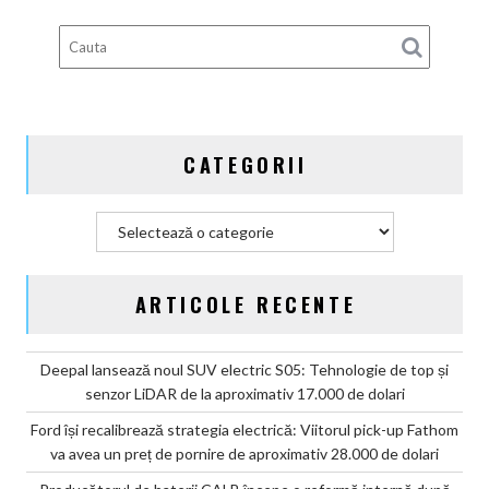
după
scandalul
celulelor
„banană”
de
pe
CATEGORII
vehiculele
GAC
Categorii
ARTICOLE RECENTE
Deepal lansează noul SUV electric S05: Tehnologie de top și
senzor LiDAR de la aproximativ 17.000 de dolari
Ford își recalibrează strategia electrică: Viitorul pick-up Fathom
va avea un preț de pornire de aproximativ 28.000 de dolari