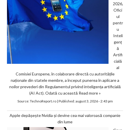
2026,
Ofici
ul
pentr
u
Inteli
genț
ă
Artifi
cială
al
Comisiei Europene, în colaborare directă cu autoritățile
naționale din statele membre, a început punerea în aplicare a
noilor prevederi din Regulamentul privind inteligența artificială
(AI Act). Odată cu această
Read more »
Source:
TechnoReport.ro
|
Published:
august 3, 2026 - 2:43 pm
Apple depășește Nvidia și devine cea mai valoroasă companie
din lume