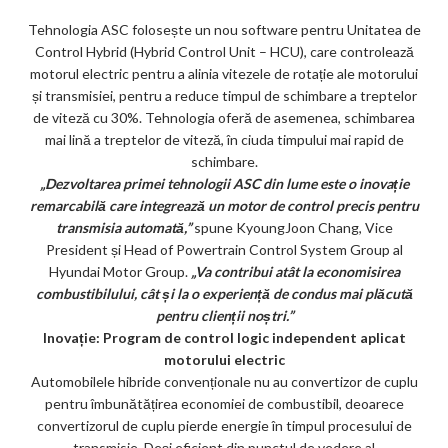
ks
Tehnologia ASC folosește un nou software pentru Unitatea de
Control Hybrid (Hybrid Control Unit – HCU), care controlează
motorul electric pentru a alinia vitezele de rotație ale motorului
și transmisiei, pentru a reduce timpul de schimbare a treptelor
de viteză cu 30%. Tehnologia oferă de asemenea, schimbarea
mai lină a treptelor de viteză, în ciuda timpului mai rapid de
schimbare.
„Dezvoltarea primei tehnologii ASC din lume este o inovație
remarcabilă care integrează un motor de control precis pentru
transmisia automată,”
spune KyoungJoon Chang, Vice
President și Head of Powertrain Control System Group al
Hyundai Motor Group.
„Va contribui atât la economisirea
combustibilului, cât și la o experiență de condus mai plăcută
pentru clienții noștri.”
Inovație: Program de control logic independent aplicat
motorului electric
Automobilele hibride convenționale nu au convertizor de cuplu
pentru îmbunătățirea economiei de combustibil, deoarece
convertizorul de cuplu pierde energie în timpul procesului de
transmisie. Deși eficient din punctul de vedere al