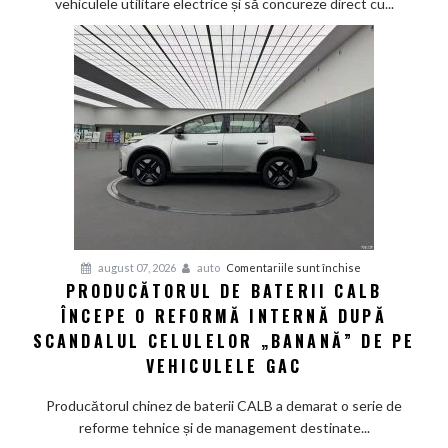
vehiculele utilitare electrice și să concureze direct cu...
up
Fathom
va
avea
un
preț
de
pornire
de
aproximativ
28.000
de
pentru
august 07, 2026
auto
Comentariile sunt închise
dolari
PRODUCĂTORUL DE BATERII CALB
Producătorul
ÎNCEPE O REFORMĂ INTERNĂ DUPĂ
de
baterii
SCANDALUL CELULELOR „BANANĂ” DE PE
CALB
VEHICULELE GAC
începe
o
Producătorul chinez de baterii CALB a demarat o serie de
reformă
reforme tehnice și de management destinate...
internă