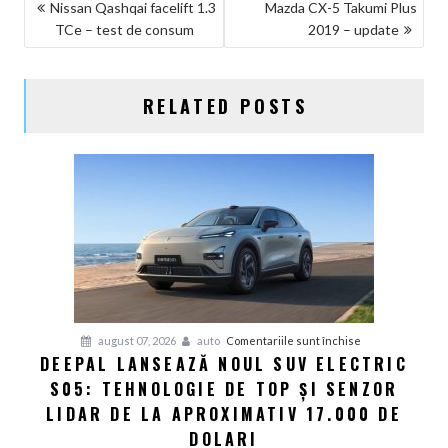
NAVIGARE
Nissan Qashqai facelift 1.3
Mazda CX-5 Takumi Plus
TCe – test de consum
2019 – update
ÎN
ARTICOLE
RELATED POSTS
pentru
august 07, 2026
auto
Comentariile sunt închise
DEEPAL LANSEAZĂ NOUL SUV ELECTRIC
Deepal
S05: TEHNOLOGIE DE TOP ȘI SENZOR
lansează
noul
LIDAR DE LA APROXIMATIV 17.000 DE
SUV
DOLARI