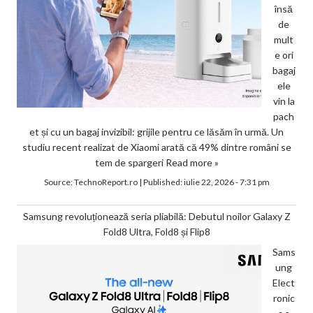
însă
de
mult
e ori
bagaj
ele
vin la
pach
et și cu un bagaj invizibil: grijile pentru ce lăsăm în urmă. Un
studiu recent realizat de Xiaomi arată că 49% dintre români se
tem de spargeri
Read more »
Source:
TechnoReport.ro
|
Published:
iulie 22, 2026 - 7:31 pm
Samsung revoluționează seria pliabilă: Debutul noilor Galaxy Z
Fold8 Ultra, Fold8 și Flip8
Sams
ung
Elect
ronic