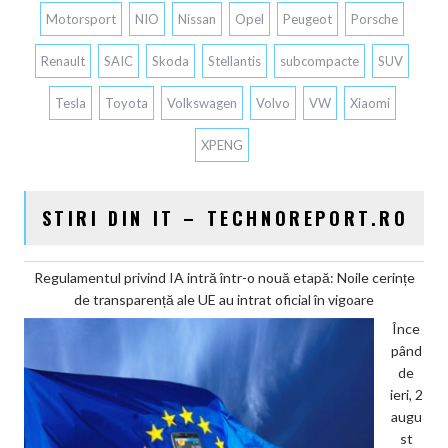
Motorsport
NIO
Nissan
Opel
Peugeot
Porsche
Renault
SAIC
Skoda
Stellantis
subcompacte
SUV
Tesla
Toyota
Volkswagen
Volvo
VW
Xiaomi
XPENG
STIRI DIN IT – TECHNOREPORT.RO
Regulamentul privind IA intră într-o nouă etapă: Noile cerințe
de transparență ale UE au intrat oficial în vigoare
Înce
pând
de
ieri, 2
augu
st