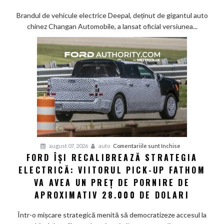
electric
S05:
Brandul de vehicule electrice Deepal, deținut de gigantul auto
Tehnologie
chinez Changan Automobile, a lansat oficial versiunea...
de
top
și
senzor
LiDAR
de
la
aproximativ
17.000
de
dolari
pentru
august 07, 2026
auto
Comentariile sunt închise
FORD ÎȘI RECALIBREAZĂ STRATEGIA
Ford
ELECTRICĂ: VIITORUL PICK-UP FATHOM
își
recalibrează
VA AVEA UN PREȚ DE PORNIRE DE
strategia
APROXIMATIV 28.000 DE DOLARI
electrică:
Viitorul
Într-o mișcare strategică menită să democratizeze accesul la
pick-