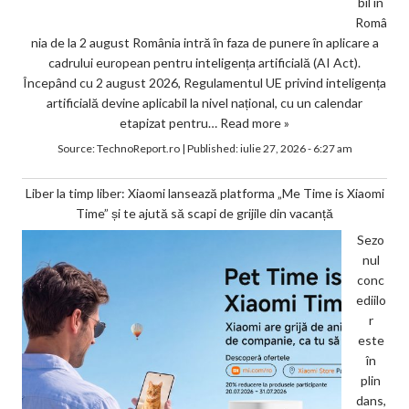
bil în
Româ
nia de la 2 august România intră în faza de punere în aplicare a
cadrului european pentru inteligența artificială (AI Act).
Începând cu 2 august 2026, Regulamentul UE privind inteligența
artificială devine aplicabil la nivel național, cu un calendar
etapizat pentru…
Read more »
Source:
TechnoReport.ro
|
Published:
iulie 27, 2026 - 6:27 am
Liber la timp liber: Xiaomi lansează platforma „Me Time is Xiaomi
Time” și te ajută să scapi de grijile din vacanță
Sezo
nul
conc
ediilo
r
este
în
plin
dans,