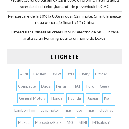
Producătorul de baterii CALB începe o reformă internă după
scandalul celulelor „banană” de pe vehiculele GAC
Reîncărcare de la 10% la 80% în doar 12 minute: Smart lansează
noua generație Smart #1 în China
Luxeed RX: Chinezii au creat un SUV electric de 585 CP care
arată ca un Ferrari și poartă un nume de Lexus
ETICHETE
Audi
Bentley
BMW
BYD
Chery
Citroen
Compacte
Dacia
Ferrari
FIAT
Ford
Geely
General Motors
Honda
Hyundai
Jaguar
Kia
Lamborghini
Leapmotor
masini eco
masini electrice
Mazda
Mercedes-Benz
MG
MINI
Mitsubishi