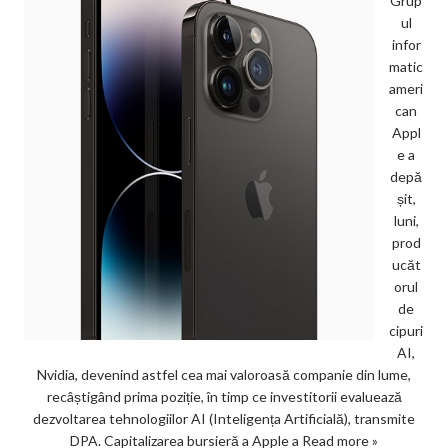
Grup
ul
infor
matic
ameri
can
Appl
e a
depă
șit,
luni,
prod
ucăt
orul
de
cipuri
AI,
Nvidia, devenind astfel cea mai valoroasă companie din lume,
recâștigând prima poziție, în timp ce investitorii evaluează
dezvoltarea tehnologiilor AI (Inteligența Artificială), transmite
DPA. Capitalizarea bursieră a Apple a
Read more »