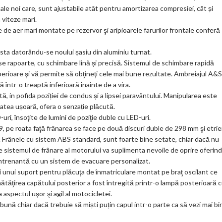
ale noi care, sunt ajustabile atât pentru amortizarea compresiei, cât și
 viteze mari.
e de aer mari montate pe rezervor şi aripioarele farurilor frontale conferă
asta datorându-se noului șasiu din aluminiu turnat.
e rapoarte, cu schimbare lină și precisă. Sistemul de schimbare rapidă
perioare şi vă permite să obţineţi cele mai bune rezultate. Ambreiajul A&S
ă într-o treaptă inferioară înainte de a vira.
ă, in pofida poziției de condus și a lipsei paravântului. Manipularea este
atea ușoară, ofera o senzație plăcută.
uri, însoţite de lumini de poziţie duble cu LED-uri.
, pe roata faţă frânarea se face pe două discuri duble de 298 mm şi etrie
. Frânele cu sistem ABS standard, sunt foarte bine setate, chiar dacă nu
 sistemul de frânare al motorului va suplimenta nevoile de oprire oferind
 antrenantă cu un sistem de evacuare personalizat.
ii unui suport pentru plăcuţa de înmatriculare montat pe braţ oscilant ce
tăţirea capătului posterior a fost întregită printr-o lampă posterioară 
aspectul uşor şi agil al motocicletei.
 bună chiar dacă trebuie să miști puțin capul intr-o parte ca să vezi mai bi