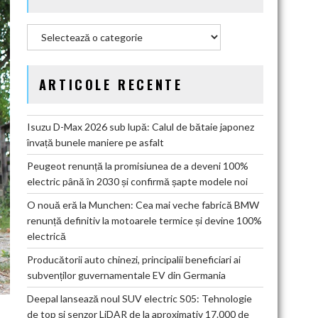
Categorii
ARTICOLE RECENTE
Isuzu D-Max 2026 sub lupă: Calul de bătaie japonez
învață bunele maniere pe asfalt
Peugeot renunță la promisiunea de a deveni 100%
electric până în 2030 și confirmă șapte modele noi
O nouă eră la Munchen: Cea mai veche fabrică BMW
renunță definitiv la motoarele termice și devine 100%
electrică
Producătorii auto chinezi, principalii beneficiari ai
subvenților guvernamentale EV din Germania
Deepal lansează noul SUV electric S05: Tehnologie
de top și senzor LiDAR de la aproximativ 17.000 de