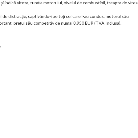
 indică viteza, turația motorului, nivelul de combustibil, treapta de vitez
 de distracție, captivându-i pe toți cei care l-au condus, motorul său
mportant, prețul său competitiv de numai 8.950 EUR (TVA Inclusa).
e