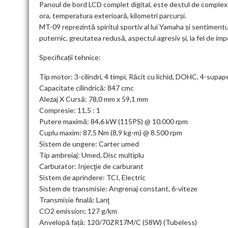
Panoul de bord LCD complet digital, este destul de complex şi
ora, temperatura exterioară, kilometri parcurși.
MT-09 reprezintă spiritul sportiv al lui Yamaha și sentimentul
puternic, greutatea redusă, aspectul agresiv și, la fel de i
Specificații tehnice:
Tip motor: 3-cilindri, 4 timpi, Răcit cu lichid, DOHC, 4-supap
Capacitate cilindrică: 847 cmc
Alezaj X Cursă: 78,0 mm x 59,1 mm
Compresie: 11,5 : 1
Putere maximă: 84,6 kW (115PS) @ 10.000 rpm
Cuplu maxim: 87,5 Nm (8,9 kg-m) @ 8.500 rpm
Sistem de ungere: Carter umed
Tip ambreiaj: Umed, Disc multiplu
Carburator: Injecţie de carburant
Sistem de aprindere: TCI, Electric
Sistem de transmisie: Angrenaj constant, 6-viteze
Transmisie finală: Lanţ
CO2 emission; 127 g/km
Anvelopă față: 120/70ZR17M/C (58W) (Tubeless)