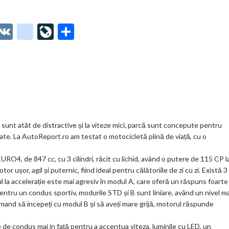
O
V
g
Li
P
t
K
o
ve
ar
o
o
Jo
ta
o
gl
ur
je
.
e_
n
az
co
b
al
ă
m
o
sunt atât de distractive și la viteze mici, parcă sunt concepute pentru
te. La AutoReport.ro am testat o motocicletă plină de viață, cu o
o
k
4, de 847 cc, cu 3 cilindri, răcit cu lichid, având o putere de 115 CP l
ușor, agil și puternic, fiind ideal pentru călătoriile de zi cu zi. Există 3
m
sul la accelerație este mai agresiv în modul A, care oferă un răspuns foarte
ar
pentru un condus sportiv, modurile STD și B sunt liniare, având un nivel ma
mand să incepeți cu modul B și să aveți mare grijă, motorul răspunde
ks
ie de condus mai in față pentru a accentua viteza, luminile cu LED, un