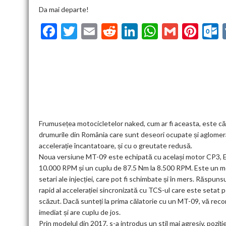
Da mai departe!
F
T
E
R
Li
W
G
Pi
ac
w
m
e
n
h
m
nt
u
e
itt
ai
d
ke
at
ai
er
l
b
er
l
di
dI
s
l
es
o
t
n
A
t
k
o
p
k
p
Frumusețea motocicletelor naked, cum ar fi aceasta, este că 
drumurile din România care sunt deseori ocupate și aglomera
accelerație încantatoare, și cu o greutate redusă.
Noua versiune MT-09 este echipată cu același motor CP3, EURO
10.000 RPM și un cuplu de 87.5 Nm la 8.500 RPM. Este un motor 
setari ale injecției, care pot fi schimbate și în mers. Răspun
rapid al accelerației sincronizată cu TCS-ul care este setat 
scăzut. Dacă sunteți la prima călatorie cu un MT-09, vă reco
imediat și are cuplu de jos.
Prin modelul din 2017, s-a introdus un stil mai agresiv, poziț