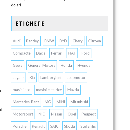
dolari
ETICHETE
Audi
Bentley
BMW
BYD
Chery
Citroen
Compacte
Dacia
Ferrari
FIAT
Ford
Geely
General Motors
Honda
Hyundai
Jaguar
Kia
Lamborghini
Leapmotor
masini eco
masini electrice
Mazda
a
Mercedes-Benz
MG
MINI
Mitsubishi
i
Motorsport
NIO
Nissan
Opel
Peugeot
Porsche
Renault
SAIC
Skoda
Stellantis