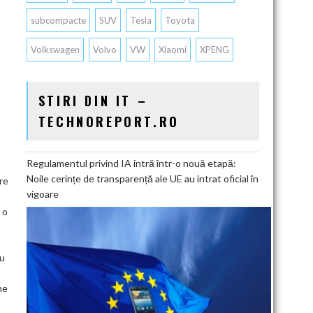
subcompacte
SUV
Tesla
Toyota
Volkswagen
Volvo
VW
Xiaomi
XPENG
STIRI DIN IT –
TECHNOREPORT.RO
Regulamentul privind IA intră într-o nouă etapă:
Noile cerințe de transparență ale UE au intrat oficial în
re
vigoare
 o
cu
ne