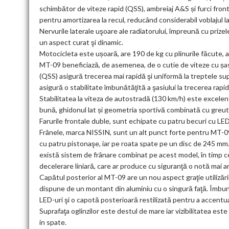
schimbător de viteze rapid (QSS), ambreiaj A&S și furci front
pentru amortizarea la recul, reducând considerabil voblajul la
Nervurile laterale uşoare ale radiatorului, împreună cu prizel
un aspect curat şi dinamic.
Motocicleta este ușoară, are 190 de kg cu plinurile făcute, 
MT-09 beneficiază, de asemenea, de o cutie de viteze cu șas
(QSS) asigură trecerea mai rapidă şi uniformă la treptele su
asigură o stabilitate îmbunătăţită a şasiului la trecerea rapid
Stabilitatea la viteza de autostradă (130 km/h) este excelent
bună, ghidonul lat și geometria sportivă combinată cu greut
Farurile frontale duble, sunt echipate cu patru becuri cu LED-
Frânele, marca NISSIN, sunt un alt punct forte pentru MT-09
cu patru pistonaşe, iar pe roata spate pe un disc de 245 mm
există sistem de frânare combinat pe acest model, în timp ce
decelerare liniară, care ar produce cu siguranţă o notă mai
Capătul posterior al MT-09 are un nou aspect graţie utilizăr
dispune de un montant din aluminiu cu o singură faţă. Îmbună
LED-uri şi o capotă posterioară restilizată pentru a accentua 
Suprafaţa oglinzilor este destul de mare iar vizibilitatea este
in spate.