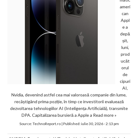
ameri
can
Appl
e a
depă
șit,
luni,
prod
ucăt
orul
de
cipuri
AI,
Nvidia, devenind astfel cea mai valoroasă companie din lume,
recâștigând prima poziție, în timp ce investitorii evaluează
dezvoltarea tehnologiilor AI (Inteligența Artificială), transmite
DPA. Capitalizarea bursieră a Apple a
Read more »
Source:
TechnoReport.ro
|
Published:
iulie 30, 2026 - 2:13 pm