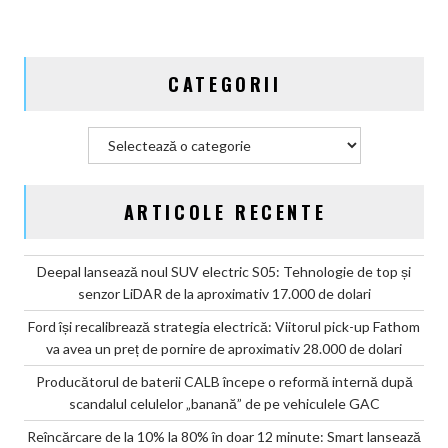
„banană”
de
pe
CATEGORII
vehiculele
GAC
Categorii
ARTICOLE RECENTE
Deepal lansează noul SUV electric S05: Tehnologie de top și
senzor LiDAR de la aproximativ 17.000 de dolari
Ford își recalibrează strategia electrică: Viitorul pick-up Fathom
va avea un preț de pornire de aproximativ 28.000 de dolari
Producătorul de baterii CALB începe o reformă internă după
scandalul celulelor „banană” de pe vehiculele GAC
Reîncărcare de la 10% la 80% în doar 12 minute: Smart lansează