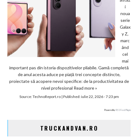
i
noua
serie
Galax
y Z,
marc
ând
cel
mai
important pas din istoria dispozitivelor pliabile. Gamă completă
de anul acesta aduce pe piață trei concepte distincte,
proiectate să acopere nevoi specifice: de la productivitatea de
nivel profesional
Read more »
Source:
TechnoReport.ro
|
Published:
iulie 22, 2026 - 7:23 pm
Powered by
RSS Feed Plugin
TRUCKANDVAN.RO