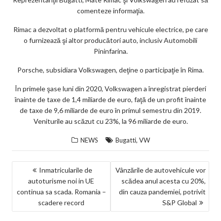
comenteze informaţia.
Rimac a dezvoltat o platformă pentru vehicule electrice, pe care
o furnizează şi altor producători auto, inclusiv Automobili
Pininfarina.
Porsche, subsidiara Volkswagen, deţine o participaţie în Rima.
În primele şase luni din 2020, Volkswagen a înregistrat pierderi
înainte de taxe de 1,4 miliarde de euro, faţă de un profit înainte
de taxe de 9,6 miliarde de euro în primul semestru din 2019.
Veniturile au scăzut cu 23%, la 96 miliarde de euro.
,
NEWS
Bugatti
VW
NAVIGARE
Inmatricularile de
Vânzările de autovehicule vor
autoturisme noi in UE
scădea anul acesta cu 20%,
ÎN
continua sa scada. Romania –
din cauza pandemiei, potrivit
ARTICOLE
scadere record
S&P Global