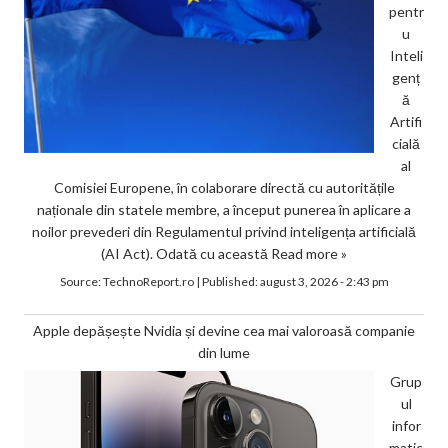
pentr
u
Inteli
genț
ă
Artifi
cială
al
Comisiei Europene, în colaborare directă cu autoritățile
naționale din statele membre, a început punerea în aplicare a
noilor prevederi din Regulamentul privind inteligența artificială
(AI Act). Odată cu această
Read more »
Source:
TechnoReport.ro
|
Published:
august 3, 2026 - 2:43 pm
Apple depășește Nvidia și devine cea mai valoroasă companie
din lume
Grup
ul
infor
matic