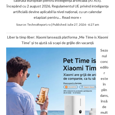
cadrului european pentru inteligența artificială (AI Act).
Începând cu 2 august 2026, Regulamentul UE privind inteligența
artificială devine aplicabil la nivel național, cu un calendar
etapizat pentru…
Read more »
Source:
TechnoReport.ro
|
Published:
iulie 27, 2026 - 6:27 am
Liber la timp liber: Xiaomi lansează platforma „Me Time is Xiaomi
Time” și te ajută să scapi de grijile din vacanță
Sezo
nul
conc
ediilo
r
este
în
plin
dans,
însă
de
mult