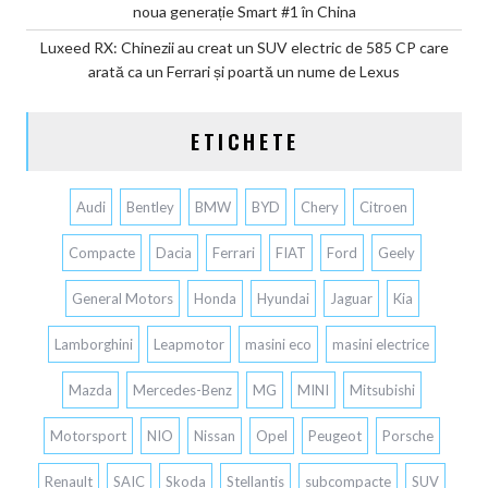
noua generație Smart #1 în China
Luxeed RX: Chinezii au creat un SUV electric de 585 CP care
arată ca un Ferrari și poartă un nume de Lexus
ETICHETE
Audi
Bentley
BMW
BYD
Chery
Citroen
Compacte
Dacia
Ferrari
FIAT
Ford
Geely
General Motors
Honda
Hyundai
Jaguar
Kia
Lamborghini
Leapmotor
masini eco
masini electrice
Mazda
Mercedes-Benz
MG
MINI
Mitsubishi
Motorsport
NIO
Nissan
Opel
Peugeot
Porsche
Renault
SAIC
Skoda
Stellantis
subcompacte
SUV