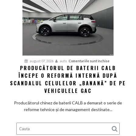
avea
un
preț
de
pornire
de
aproximativ
28.000
de
pentru
august 07, 2026
auto
Comentariile sunt închise
dolari
PRODUCĂTORUL DE BATERII CALB
Producătorul
ÎNCEPE O REFORMĂ INTERNĂ DUPĂ
de
baterii
SCANDALUL CELULELOR „BANANĂ” DE PE
CALB
VEHICULELE GAC
începe
o
Producătorul chinez de baterii CALB a demarat o serie de
reformă
reforme tehnice și de management destinate...
internă
după
scandalul
celulelor