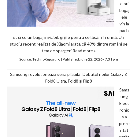
e ori
bagaj
ele
vin la
pach
et și cu un bagaj invizibil: grijile pentru ce lăsăm în urmă. Un
studiu recent realizat de Xiaomi arată că 49% dintre români se
tem de spargeri
Read more »
Source:
TechnoReport.ro
|
Published:
iulie 22, 2026 - 7:31 pm
Samsung revoluționează seria pliabilă: Debutul noilor Galaxy Z
Fold8 Ultra, Fold8 și Flip8
Sams
ung
Elect
ronic
s a
preze
ntat
astăz