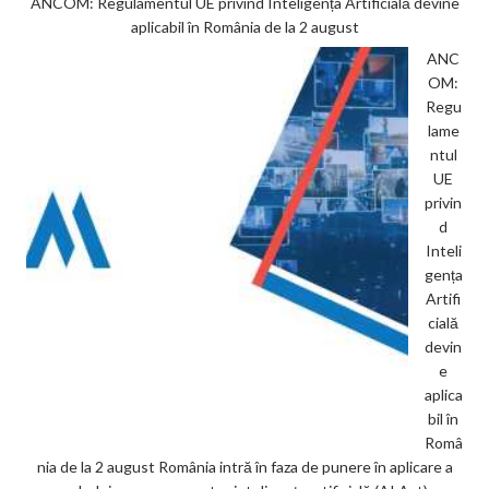
ANCOM: Regulamentul UE privind Inteligența Artificială devine
aplicabil în România de la 2 august
ANC
OM:
Regu
lame
ntul
UE
privin
d
Inteli
gența
Artifi
cială
devin
e
aplica
bil în
Româ
nia de la 2 august România intră în faza de punere în aplicare a