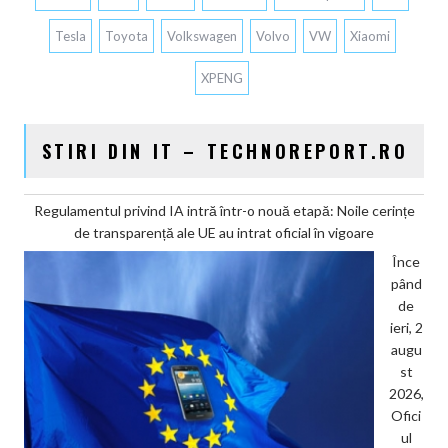
Tesla
Toyota
Volkswagen
Volvo
VW
Xiaomi
XPENG
STIRI DIN IT – TECHNOREPORT.RO
Regulamentul privind IA intră într-o nouă etapă: Noile cerințe
de transparență ale UE au intrat oficial în vigoare
Înce
pând
de
ieri, 2
augu
st
2026,
Ofici
ul