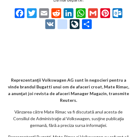
F
T
E
R
Li
W
G
Pi
O
ac
w
m
e
n
h
m
nt
ut
V
g
Li
P
e
itt
ai
d
ke
at
ai
er
lo
K
o
ve
ar
b
er
l
di
dI
s
l
es
o
o
Jo
ta
o
t
n
A
t
k.
gl
ur
je
o
p
co
e_
n
az
k
p
m
b
al
ă
o
Reprezentanţii Volkswagen AG sunt în negocieri pentru a
vinde brandul Bugatti unui om de afaceri croat, Mate Rimac,
o
a anunţat joi revista de afaceri Manager Magazin, transmite
k
Reuters.
m
Vânzarea către Mate Rimac va fi discutată anul acesta de
Consiliul de Administraţie al Volkswagen, susţine publicaţia
ar
germană, fără a preciza sursa informaţiei.
ks
Reprezentanţii Bugatti, Mate Rimac şi Volkswagen au refuzat să