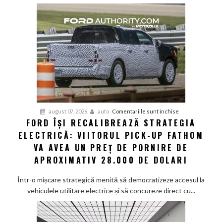
de
top
și
senzor
LiDAR
de
la
aproximativ
17.000
de
dolari
pentru
august 07, 2026
auto
Comentariile sunt închise
FORD ÎȘI RECALIBREAZĂ STRATEGIA
Ford
ELECTRICĂ: VIITORUL PICK-UP FATHOM
își
recalibrează
VA AVEA UN PREȚ DE PORNIRE DE
strategia
APROXIMATIV 28.000 DE DOLARI
electrică:
Viitorul
Într-o mișcare strategică menită să democratizeze accesul la
pick-
vehiculele utilitare electrice și să concureze direct cu...
up
Fathom
va