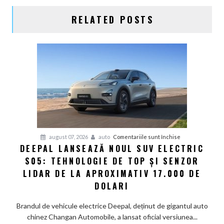
RELATED POSTS
pentru
august 07, 2026
auto
Comentariile sunt închise
DEEPAL LANSEAZĂ NOUL SUV ELECTRIC
Deepal
S05: TEHNOLOGIE DE TOP ȘI SENZOR
lansează
noul
LIDAR DE LA APROXIMATIV 17.000 DE
SUV
DOLARI
electric
S05:
Brandul de vehicule electrice Deepal, deținut de gigantul auto
Tehnologie
chinez Changan Automobile, a lansat oficial versiunea...