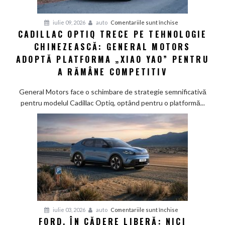
pentru
iulie 09, 2026
auto
Comentariile sunt închise
CADILLAC OPTIQ TRECE PE TEHNOLOGIE
Cadillac
CHINEZEASCĂ: GENERAL MOTORS
Optiq
trece
ADOPTĂ PLATFORMA „XIAO YAO” PENTRU
pe
A RĂMÂNE COMPETITIV
tehnologie
chinezească:
General Motors face o schimbare de strategie semnificativă
General
pentru modelul Cadillac Optiq, optând pentru o platformă...
Motors
adoptă
platforma
„Xiao
Yao”
pentru
a
rămâne
competitiv
pentru
iulie 03, 2026
auto
Comentariile sunt închise
FORD, ÎN CĂDERE LIBERĂ: NICI
Ford,