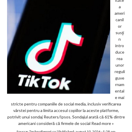
itate
a
ameri
canil
or
susţi
n
intro
duce
rea
unor
reguli
guve
rnam
ental
e mai
stricte pentru companiile de social media, inclusiv verificarea
vârstei pentru a limita accesul copiilor la aceste platforme,
potrivit unui sondaj Reuters/Ipsos. Sondajul arată că 61% dintre
americani consideră că firmele de social
Read more »
Source:
TechnoReport.ro
|
Published:
august 10, 2026 - 5:28 am