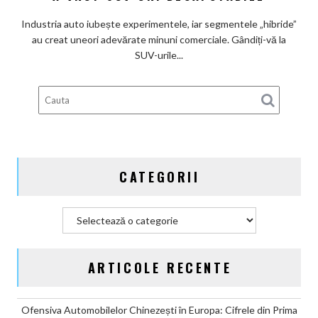
De
Industria auto iubește experimentele, iar segmentele „hibride”
ce
au creat uneori adevărate minuni comerciale. Gândiți-vă la
nimeni
SUV-urile...
nu
a
vrut
SUV-
uri
decapotabile
CATEGORII
Categorii
ARTICOLE RECENTE
Ofensiva Automobilelor Chinezești în Europa: Cifrele din Prima