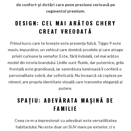
ar
de confort și dotări care pune presiune serioasă pe
segmentul premium.
ks
DESIGN: CEL MAI ARĂTOS CHERY
CREAT VREODATĂ
Primul lucru care te lovește este prezența fizică. Tiggo 9 este
masiv, impunător, un vehicul care domină șoselele și care atrage
priviri curioase la semafor. Este, fără îndoială, cel mai arătos
model din istoria brandului. Liniile sunt fluide, dar puternice, grila
frontală este grandioasă, iar semnătura luminoasă îi conferă o
personalitate sobră, dar sofisticată. Nu încearcă să copieze pe
nimeni; are propria identitate vizuală care transmite eleganță și
putere.
SPAȚIU: ADEVĂRATA MAȘINĂ DE
FAMILIE
Ceea ce m-a impresionat cu adevărat este versatilitatea
habitaclului. Nu este doar un SUV mare pe exterior, ci o