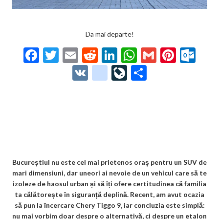
Da mai departe!
F
T
E
R
Li
W
G
Pi
O
ac
w
m
e
n
h
m
nt
ut
V
g
Li
P
e
itt
ai
d
ke
at
ai
er
lo
K
o
ve
ar
b
er
l
di
dI
s
l
es
o
o
Jo
ta
o
t
n
A
t
k.
gl
ur
je
o
p
co
e_
n
az
k
p
m
b
al
ă
o
Bucureștiul nu este cel mai prietenos oraș pentru un SUV de
mari dimensiuni, dar uneori ai nevoie de un vehicul care să te
o
izoleze de haosul urban și să îți ofere certitudinea că familia
k
ta călătorește în siguranță deplină. Recent, am avut ocazia
să pun la încercare Chery Tiggo 9, iar concluzia este simplă:
m
nu mai vorbim doar despre o alternativă, ci despre un etalon