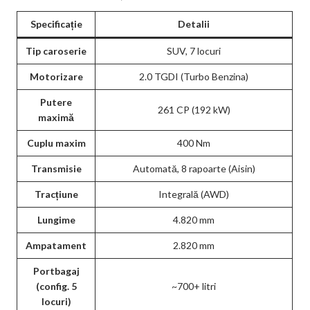
Specificație
Detalii
Tip caroserie
SUV, 7 locuri
Motorizare
2.0 TGDI (Turbo Benzina)
Putere
261 CP (192 kW)
maximă
Cuplu maxim
400 Nm
Transmisie
Automată, 8 rapoarte (Aisin)
Tracțiune
Integrală (AWD)
Lungime
4.820 mm
Ampatament
2.820 mm
Portbagaj
(config. 5
~700+ litri
locuri)