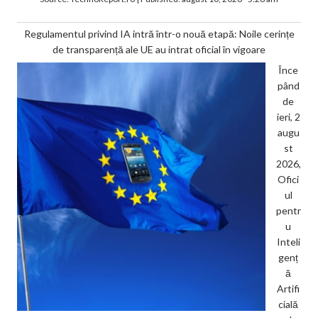
Regulamentul privind IA intră într-o nouă etapă: Noile cerințe
de transparență ale UE au intrat oficial în vigoare
Înce
pând
de
ieri, 2
augu
st
2026,
Ofici
ul
pentr
u
Inteli
genț
ă
Artifi
cială