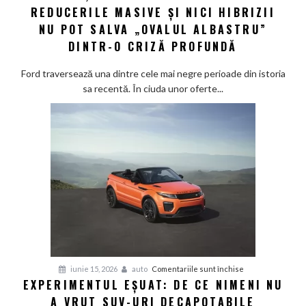
REDUCERILE MASIVE ȘI NICI HIBRIZII
în
cădere
NU POT SALVA „OVALUL ALBASTRU”
liberă:
DINTR-O CRIZĂ PROFUNDĂ
Nici
reducerile
Ford traversează una dintre cele mai negre perioade din istoria
masive
sa recentă. În ciuda unor oferte...
și
nici
hibrizii
nu
pot
salva
„Ovalul
Albastru”
dintr-
o
criză
profundă
pentru
iunie 15, 2026
auto
Comentariile sunt închise
EXPERIMENTUL EȘUAT: DE CE NIMENI NU
Experimentul
A VRUT SUV-URI DECAPOTABILE
eșuat: