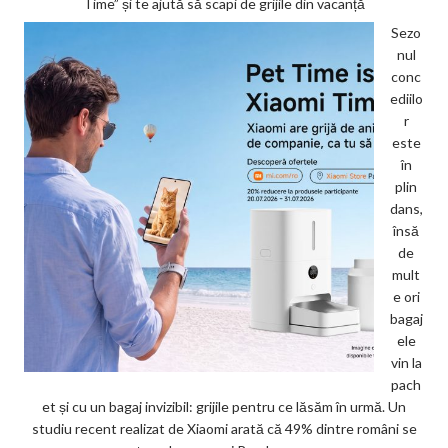
Time” și te ajută să scapi de grijile din vacanță
Sezo
nul
conc
ediilo
r
este
în
plin
dans,
însă
de
mult
e ori
bagaj
ele
vin la
pach
et și cu un bagaj invizibil: grijile pentru ce lăsăm în urmă. Un
studiu recent realizat de Xiaomi arată că 49% dintre români se