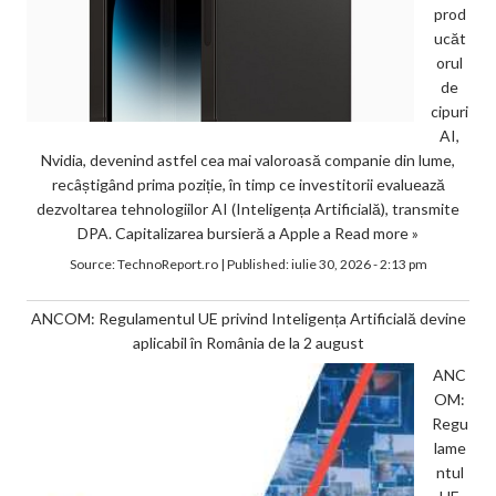
prod
ucăt
orul
de
cipuri
AI,
Nvidia, devenind astfel cea mai valoroasă companie din lume,
recâștigând prima poziție, în timp ce investitorii evaluează
dezvoltarea tehnologiilor AI (Inteligența Artificială), transmite
DPA. Capitalizarea bursieră a Apple a
Read more »
Source:
TechnoReport.ro
|
Published:
iulie 30, 2026 - 2:13 pm
ANCOM: Regulamentul UE privind Inteligența Artificială devine
aplicabil în România de la 2 august
ANC
OM:
Regu
lame
ntul