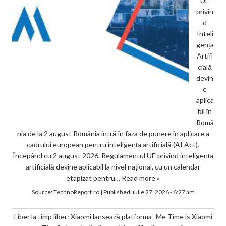
UE
privin
d
Inteli
gența
Artifi
cială
devin
e
aplica
bil în
Româ
nia de la 2 august România intră în faza de punere în aplicare a
cadrului european pentru inteligența artificială (AI Act).
Începând cu 2 august 2026, Regulamentul UE privind inteligența
artificială devine aplicabil la nivel național, cu un calendar
etapizat pentru…
Read more »
Source:
TechnoReport.ro
|
Published:
iulie 27, 2026 - 6:27 am
Liber la timp liber: Xiaomi lansează platforma „Me Time is Xiaomi