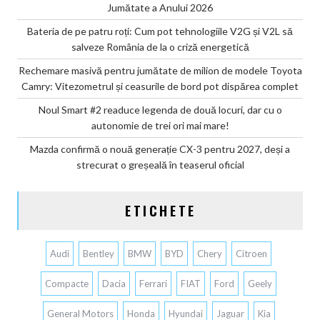
Jumătate a Anului 2026
Bateria de pe patru roți: Cum pot tehnologiile V2G și V2L să
salveze România de la o criză energetică
Rechemare masivă pentru jumătate de milion de modele Toyota
Camry: Vitezometrul și ceasurile de bord pot dispărea complet
Noul Smart #2 readuce legenda de două locuri, dar cu o
autonomie de trei ori mai mare!
Mazda confirmă o nouă generație CX-3 pentru 2027, deși a
strecurat o greșeală în teaserul oficial
ETICHETE
Audi
Bentley
BMW
BYD
Chery
Citroen
Compacte
Dacia
Ferrari
FIAT
Ford
Geely
General Motors
Honda
Hyundai
Jaguar
Kia