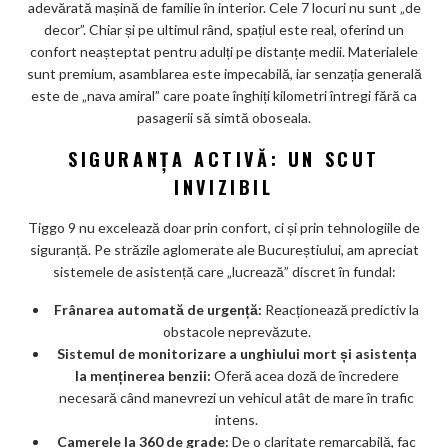
adevărată mașină de familie în interior. Cele 7 locuri nu sunt „de
decor”. Chiar și pe ultimul rând, spațiul este real, oferind un
confort neașteptat pentru adulți pe distanțe medii. Materialele
sunt premium, asamblarea este impecabilă, iar senzația generală
este de „nava amiral” care poate înghiți kilometri întregi fără ca
pasagerii să simtă oboseala.
SIGURANȚA ACTIVĂ: UN SCUT
INVIZIBIL
Tiggo 9 nu excelează doar prin confort, ci și prin tehnologiile de
siguranță. Pe străzile aglomerate ale Bucureștiului, am apreciat
sistemele de asistență care „lucrează” discret în fundal:
Frânarea automată de urgență:
Reacționează predictiv la
obstacole neprevăzute.
Sistemul de monitorizare a unghiului mort și asistența
la menținerea benzii:
Oferă acea doză de încredere
necesară când manevrezi un vehicul atât de mare în trafic
intens.
Camerele la 360 de grade:
De o claritate remarcabilă, fac