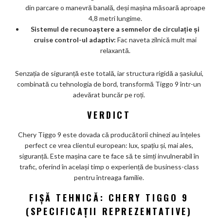
din parcare o manevră banală, deși mașina măsoară aproape
4,8 metri lungime.
Sistemul de recunoaștere a semnelor de circulație și
cruise control-ul adaptiv:
Fac naveta zilnică mult mai
relaxantă.
Senzația de siguranță este totală, iar structura rigidă a șasiului,
combinată cu tehnologia de bord, transformă Tiggo 9 într-un
adevărat buncăr pe roți.
VERDICT
Chery Tiggo 9 este dovada că producătorii chinezi au înțeles
perfect ce vrea clientul european: lux, spațiu și, mai ales,
siguranță. Este mașina care te face să te simți invulnerabil în
trafic, oferind în același timp o experiență de business-class
pentru întreaga familie.
FIȘĂ TEHNICĂ: CHERY TIGGO 9
(SPECIFICAȚII REPREZENTATIVE)