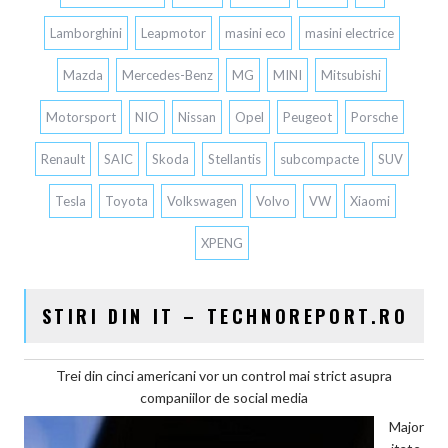
Lamborghini
Leapmotor
masini eco
masini electrice
Mazda
Mercedes-Benz
MG
MINI
Mitsubishi
Motorsport
NIO
Nissan
Opel
Peugeot
Porsche
Renault
SAIC
Skoda
Stellantis
subcompacte
SUV
Tesla
Toyota
Volkswagen
Volvo
VW
Xiaomi
XPENG
STIRI DIN IT – TECHNOREPORT.RO
Trei din cinci americani vor un control mai strict asupra
companiilor de social media
Major