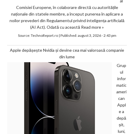
al
Comisiei Europene, în colaborare directă cu autoritățile
naționale din statele membre, a început punerea în aplicare a
noilor prevederi din Regulamentul privind inteligența artificială
(AI Act). Odată cu această
Read more »
Source:
TechnoReport.ro
|
Published:
august 3, 2026 - 2:43 pm
Apple depășește Nvidia și devine cea mai valoroasă companie
din lume
Grup
ul
infor
matic
ameri
can
Appl
e a
depă
șit,
luni,