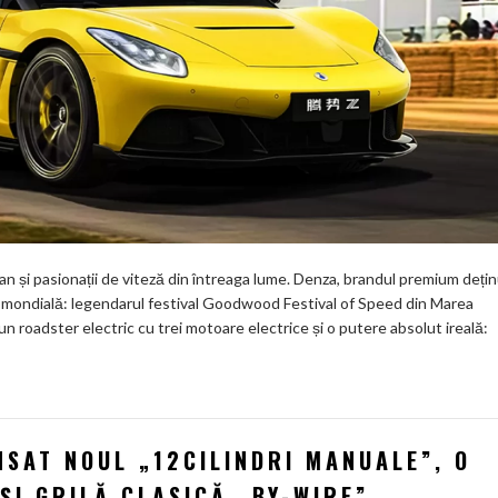
 și pasionații de viteză din întreaga lume. Denza, brandul premium deți
 mondială: legendarul festival Goodwood Festival of Speed din Marea
, un roadster electric cu trei motoare electrice și o putere absolut ireală:
NSAT NOUL „12CILINDRI MANUALE”, O
ȘI GRILĂ CLASICĂ „BY-WIRE”