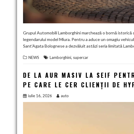
Grupul Automobili Lamborghini marchează o bornă istorică de
legendarului model Miura. Pentru a aduce un omagiu vehicululu
Sant’Agata Bolognese a dezvăluit astăzi seria limitată Lam
,
NEWS
Lamborghini
supercar
DE LA AUR MASIV LA SEIF PENT
PE CARE LE CER CLIENȚII DE H
iulie 16, 2026
auto