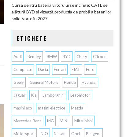
Cursa pentru bateria viitorului se încinge: CATL se
alătură BYD și vizează producția de probă a bateriilor
solid-state în 2027
ETICHETE
Audi
Bentley
BMW
BYD
Chery
Citroen
Compacte
Dacia
Ferrari
FIAT
Ford
Geely
General Motors
Honda
Hyundai
Jaguar
Kia
Lamborghini
Leapmotor
masini eco
masini electrice
Mazda
Mercedes-Benz
MG
MINI
Mitsubishi
Motorsport
NIO
Nissan
Opel
Peugeot