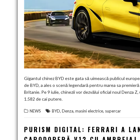
Gigantul chinez BYD este gata să uimească publicul european
de BYD, a ales o scenă legendară pentru marea sa premieră
Britanie. Pe 9 iulie, chinezii vor dezvălui oficial noul Denza Z
1.582 de cai putere.
,
,
,
NEWS
BYD
Denza
masini electrice
supercar
PURISM DIGITAL: FERRARI A LA
CAPODOPERĂ V12 CU AMBREIAJ 