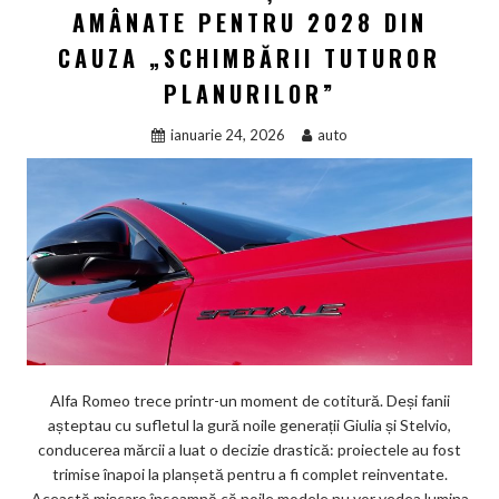
AMÂNATE PENTRU 2028 DIN
CAUZA „SCHIMBĂRII TUTUROR
PLANURILOR”
ianuarie 24, 2026
auto
Alfa Romeo trece printr-un moment de cotitură. Deși fanii
așteptau cu sufletul la gură noile generații Giulia și Stelvio,
conducerea mărcii a luat o decizie drastică: proiectele au fost
trimise înapoi la planșetă pentru a fi complet reinventate.
Această mișcare înseamnă că noile modele nu vor vedea lumina