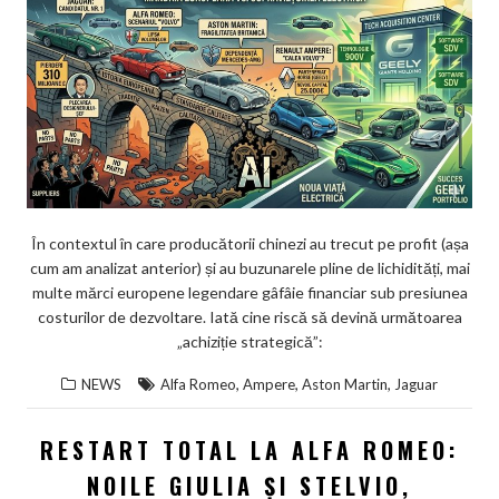
În contextul în care producătorii chinezi au trecut pe profit (așa
cum am analizat anterior) și au buzunarele pline de lichidități, mai
multe mărci europene legendare gâfâie financiar sub presiunea
costurilor de dezvoltare. Iată cine riscă să devină următoarea
„achiziție strategică”:
,
,
,
NEWS
Alfa Romeo
Ampere
Aston Martin
Jaguar
RESTART TOTAL LA ALFA ROMEO:
NOILE GIULIA ȘI STELVIO,