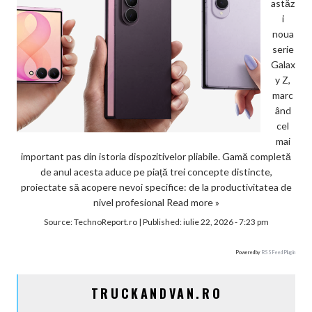
astăz
i
noua
serie
Galax
y Z,
marc
ând
cel
mai
important pas din istoria dispozitivelor pliabile. Gamă completă
de anul acesta aduce pe piață trei concepte distincte,
proiectate să acopere nevoi specifice: de la productivitatea de
nivel profesional
Read more »
Source:
TechnoReport.ro
|
Published:
iulie 22, 2026 - 7:23 pm
Powered by
RSS Feed Plugin
TRUCKANDVAN.RO