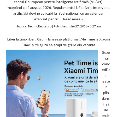
cadrului european pentru inteligența artificială (AI Act).
Începând cu 2 august 2026, Regulamentul UE privind inteligența
artificială devine aplicabil la nivel național, cu un calendar
etapizat pentru…
Read more »
Source:
TechnoReport.ro
|
Published:
iulie 27, 2026 - 6:27 am
Liber la timp liber: Xiaomi lansează platforma „Me Time is Xiaomi
Time” și te ajută să scapi de grijile din vacanță
Sezo
nul
conc
ediilo
r
este
în
plin
dans,
însă
de
mult