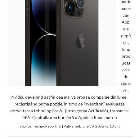
matic
ameri
can
Appl
e a
depă
șit,
luni,
prod
ucăt
orul
de
cipuri
AI,
Nvidia, devenind astfel cea mai valoroasă companie din lume,
recâștigând prima poziție, în timp ce investitorii evaluează
dezvoltarea tehnologiilor AI (Inteligența Artificială), transmite
DPA. Capitalizarea bursieră a Apple a
Read more »
Source:
TechnoReport.ro
|
Published:
iulie 30, 2026 - 2:13 pm