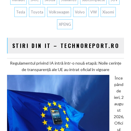
Tesla
Toyota
Volkswagen
Volvo
VW
Xiaomi
XPENG
STIRI DIN IT – TECHNOREPORT.RO
Regulamentul privind IA intră într-o nouă etapă: Noile cerințe
de transparență ale UE au intrat oficial în vigoare
Înce
pând
de
ieri, 2
augu
st
2026,
Ofici
ul