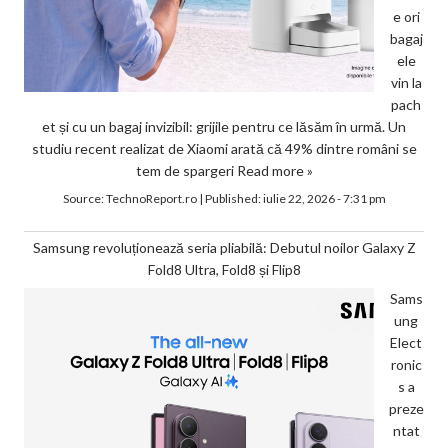
e ori
bagaj
ele
vin la
pach
et și cu un bagaj invizibil: grijile pentru ce lăsăm în urmă. Un
studiu recent realizat de Xiaomi arată că 49% dintre români se
tem de spargeri
Read more »
Source:
TechnoReport.ro
|
Published:
iulie 22, 2026 - 7:31 pm
Samsung revoluționează seria pliabilă: Debutul noilor Galaxy Z
Fold8 Ultra, Fold8 și Flip8
Sams
ung
Elect
ronic
s a
preze
ntat