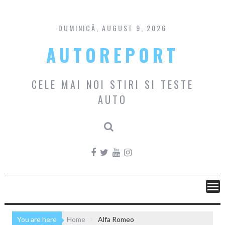
Skip
to
content
DUMINICĂ, AUGUST 9, 2026
AUTOREPORT
CELE MAI NOI STIRI SI TESTE
AUTO
You are here
Home
Alfa Romeo