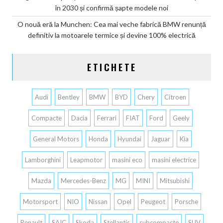
în 2030 și confirmă șapte modele noi
O nouă eră la Munchen: Cea mai veche fabrică BMW renunță
definitiv la motoarele termice și devine 100% electrică
ETICHETE
Audi
Bentley
BMW
BYD
Chery
Citroen
Compacte
Dacia
Ferrari
FIAT
Ford
Geely
General Motors
Honda
Hyundai
Jaguar
Kia
Lamborghini
Leapmotor
masini eco
masini electrice
Mazda
Mercedes-Benz
MG
MINI
Mitsubishi
Motorsport
NIO
Nissan
Opel
Peugeot
Porsche
Renault
SAIC
Skoda
Stellantis
subcompacte
SUV