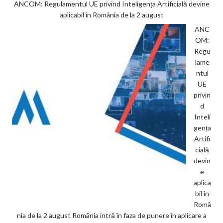
ANCOM: Regulamentul UE privind Inteligența Artificială devine
aplicabil în România de la 2 august
ANC
OM:
Regu
lame
ntul
UE
privin
d
Inteli
gența
Artifi
cială
devin
e
aplica
bil în
Româ
nia de la 2 august România intră în faza de punere în aplicare a