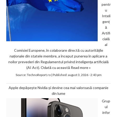
pentr
u
Inteli
genț
ă
Artifi
cială
al
Comisiei Europene, în colaborare directă cu autoritățile
naționale din statele membre, a început punerea în aplicare a
noilor prevederi din Regulamentul privind inteligența artificială
(AI Act). Odată cu această
Read more »
Source:
TechnoReport.ro
|
Published:
august 3, 2026 - 2:43 pm
Apple depășește Nvidia și devine cea mai valoroasă companie
din lume
Grup
ul
infor