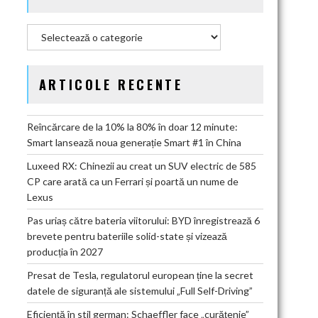
Categorii
ARTICOLE RECENTE
Reîncărcare de la 10% la 80% în doar 12 minute:
Smart lansează noua generație Smart #1 în China
Luxeed RX: Chinezii au creat un SUV electric de 585
CP care arată ca un Ferrari și poartă un nume de
Lexus
Pas uriaș către bateria viitorului: BYD înregistrează 6
brevete pentru bateriile solid-state și vizează
producția în 2027
Presat de Tesla, regulatorul european ține la secret
datele de siguranță ale sistemului „Full Self-Driving”
Eficiență în stil german: Schaeffler face „curățenie”