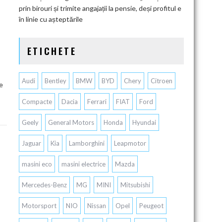
prin birouri și trimite angajații la pensie, deși profitul e
în linie cu așteptările
ETICHETE
Audi
Bentley
BMW
BYD
Chery
Citroen
e
Compacte
Dacia
Ferrari
FIAT
Ford
Geely
General Motors
Honda
Hyundai
Jaguar
Kia
Lamborghini
Leapmotor
masini eco
masini electrice
Mazda
Mercedes-Benz
MG
MINI
Mitsubishi
Motorsport
NIO
Nissan
Opel
Peugeot