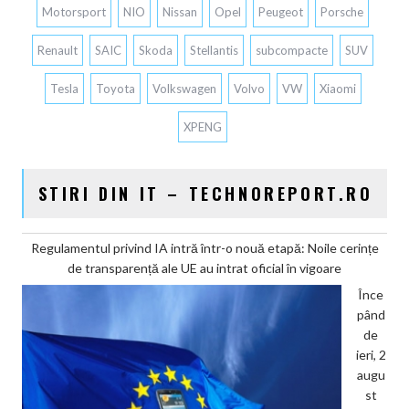
Motorsport
NIO
Nissan
Opel
Peugeot
Porsche
Renault
SAIC
Skoda
Stellantis
subcompacte
SUV
Tesla
Toyota
Volkswagen
Volvo
VW
Xiaomi
XPENG
STIRI DIN IT – TECHNOREPORT.RO
Regulamentul privind IA intră într-o nouă etapă: Noile cerințe
de transparență ale UE au intrat oficial în vigoare
Înce
pând
de
ieri, 2
augu
st