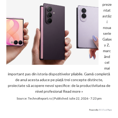
preze
ntat
astăz
i
noua
serie
Galax
y Z,
marc
ând
cel
mai
important pas din istoria dispozitivelor pliabile. Gamă completă
de anul acesta aduce pe piață trei concepte distincte,
proiectate să acopere nevoi specifice: de la productivitatea de
nivel profesional
Read more »
Source:
TechnoReport.ro
|
Published:
iulie 22, 2026 - 7:23 pm
Powered by
RSS Feed Plugin