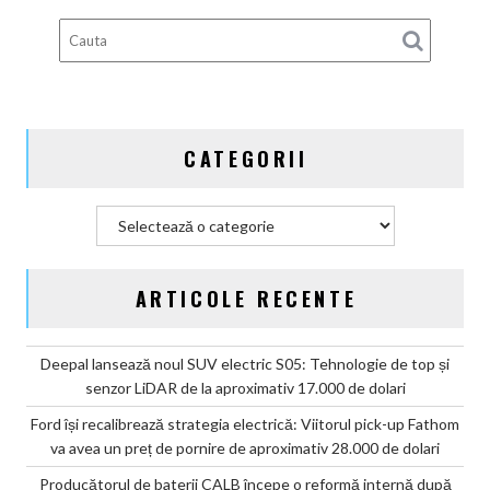
după
scandalul
celulelor
„banană”
de
pe
CATEGORII
vehiculele
GAC
Categorii
ARTICOLE RECENTE
Deepal lansează noul SUV electric S05: Tehnologie de top și
senzor LiDAR de la aproximativ 17.000 de dolari
Ford își recalibrează strategia electrică: Viitorul pick-up Fathom
va avea un preț de pornire de aproximativ 28.000 de dolari
Producătorul de baterii CALB începe o reformă internă după