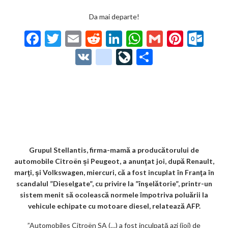
Da mai departe!
F
T
E
R
Li
W
G
Pi
O
ac
w
m
e
n
h
m
nt
ut
V
g
Li
P
e
itt
ai
d
ke
at
ai
er
lo
K
o
ve
ar
b
er
l
di
dI
s
l
es
o
o
Jo
ta
o
t
n
A
t
k.
gl
ur
je
o
p
co
e_
n
az
k
p
m
b
al
ă
o
Grupul Stellantis, firma-mamă a producătorului de
automobile Citroën și
Peugeot
, a anunţat joi, după Renault,
o
marţi, şi Volkswagen, miercuri, că a fost incuplat în Franţa în
k
scandalul ”Dieselgate”, cu privire la ”înşelătorie”, printr-un
sistem menit să ocolească normele împotriva poluării la
m
vehicule echipate cu motoare diesel, relatează AFP.
ar
”Automobiles Citroën SA (…) a fost inculpată azi (joi) de