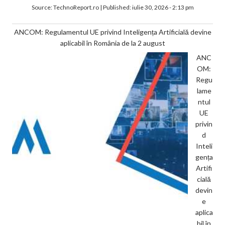
Source:
TechnoReport.ro
|
Published:
iulie 30, 2026 - 2:13 pm
ANCOM: Regulamentul UE privind Inteligența Artificială devine
aplicabil în România de la 2 august
ANC
OM:
Regu
lame
ntul
UE
privin
d
Inteli
gența
Artifi
cială
devin
e
aplica
bil în