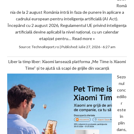
Româ
nia de la 2 august România intră în faza de punere în aplicare a
cadrului european pentru inteligența artificială (AI Act).
Începând cu 2 august 2026, Regulamentul UE privind inteligența
artificială devine aplicabil la nivel național, cu un calendar
etapizat pentru…
Read more »
Source:
TechnoReport.ro
|
Published:
iulie 27, 2026 - 6:27 am
Liber la timp liber: Xiaomi lansează platforma „Me Time is Xiaomi
Time” și te ajută să scapi de grijile din vacanță
Sezo
nul
conc
ediilo
r
este
în
plin
dans,