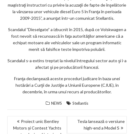
ks
magistraţi instructori cu privire la acuzaţii de fapte de înşelătorie
la vânzarea unor vehicule diesel Euro 5 în Franţa în perioada
2009-2015”, a anunţat într-un comunicat Stellantis.
Scandalul ”Dieselgate” a izbucnit în 2015, după ce Volskwagen a
fost nevoit să recunoască în faţa autorităţilor americane că a
echipat motoare ale vehiculelor sale un program informatic
menit să falsifice teste împotriva poluării.
Scandalul s-a extins treptat la nivelul întregului sector auto şi i-a
afectat şi pe producătorii francezi.
Franţa declanşează aceste proceduri judicare în baza unei
hotărâri a Curţii de Justiţie a Uniunii Europene (CJUE), în
decembrie, în urma unui recurs al producătorilor.
NEWS
Stellantis
NAVIGARE
Proiect unic Bentley
Tesla lansează o versiune
Motors și Contest Yachts
high-end a Model S
ÎN