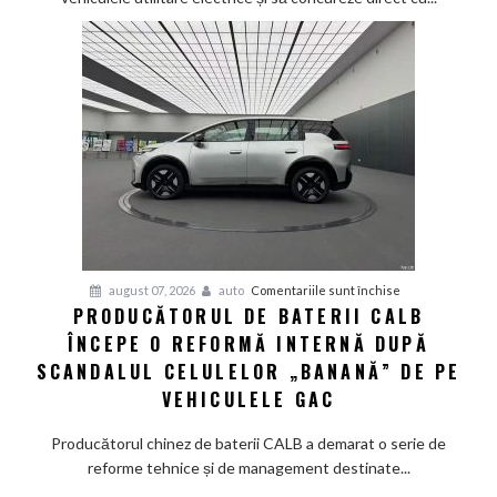
up
Fathom
va
avea
un
preț
de
pornire
de
aproximativ
28.000
de
pentru
august 07, 2026
auto
Comentariile sunt închise
dolari
PRODUCĂTORUL DE BATERII CALB
Producătorul
ÎNCEPE O REFORMĂ INTERNĂ DUPĂ
de
baterii
SCANDALUL CELULELOR „BANANĂ” DE PE
CALB
VEHICULELE GAC
începe
o
Producătorul chinez de baterii CALB a demarat o serie de
reformă
reforme tehnice și de management destinate...
internă