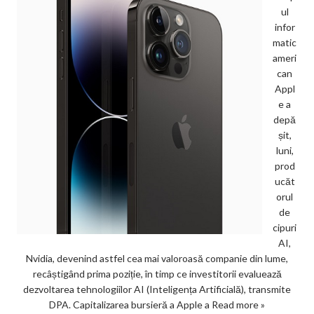
ul
infor
matic
ameri
can
Appl
e a
depă
șit,
luni,
prod
ucăt
orul
de
cipuri
AI,
Nvidia, devenind astfel cea mai valoroasă companie din lume,
recâștigând prima poziție, în timp ce investitorii evaluează
dezvoltarea tehnologiilor AI (Inteligența Artificială), transmite
DPA. Capitalizarea bursieră a Apple a
Read more »