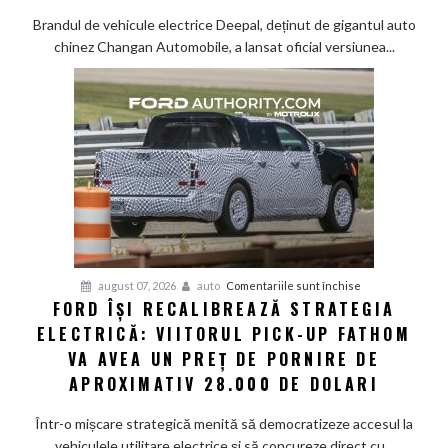
S05:
Brandul de vehicule electrice Deepal, deținut de gigantul auto
Tehnologie
chinez Changan Automobile, a lansat oficial versiunea...
de
top
și
senzor
LiDAR
de
la
aproximativ
17.000
de
dolari
pentru
august 07, 2026
auto
Comentariile sunt închise
FORD ÎȘI RECALIBREAZĂ STRATEGIA
Ford
ELECTRICĂ: VIITORUL PICK-UP FATHOM
își
recalibrează
VA AVEA UN PREȚ DE PORNIRE DE
strategia
APROXIMATIV 28.000 DE DOLARI
electrică:
Viitorul
Într-o mișcare strategică menită să democratizeze accesul la
pick-
vehiculele utilitare electrice și să concureze direct cu...