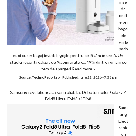
însă
de
mult
e ori
bagaj
ele
vin la
pach
et și cu un bagaj invizibil: grijile pentru ce lăsăm în urmă. Un
studiu recent realizat de Xiaomi arată că 49% dintre români se
tem de spargeri
Read more »
Source:
TechnoReport.ro
|
Published:
iulie 22, 2026 - 7:31 pm
Samsung revoluționează seria pliabilă: Debutul noilor Galaxy Z
Fold8 Ultra, Fold8 și Flip8
Sams
ung
Elect
ronic
s a