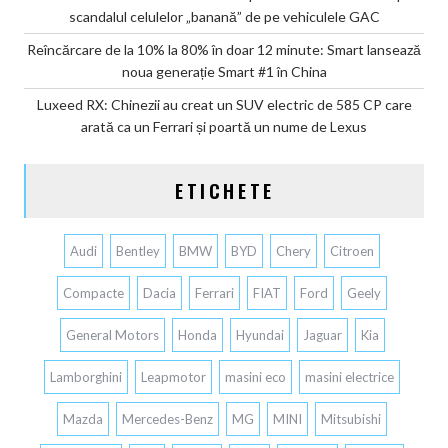
scandalul celulelor „banană” de pe vehiculele GAC
Reîncărcare de la 10% la 80% în doar 12 minute: Smart lansează
noua generație Smart #1 în China
Luxeed RX: Chinezii au creat un SUV electric de 585 CP care
arată ca un Ferrari și poartă un nume de Lexus
ETICHETE
Audi
Bentley
BMW
BYD
Chery
Citroen
Compacte
Dacia
Ferrari
FIAT
Ford
Geely
General Motors
Honda
Hyundai
Jaguar
Kia
Lamborghini
Leapmotor
masini eco
masini electrice
Mazda
Mercedes-Benz
MG
MINI
Mitsubishi