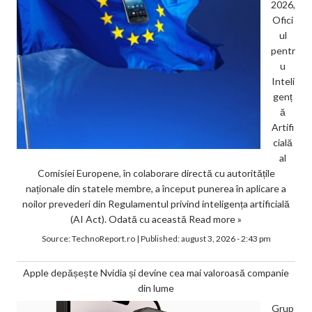
2026,
Ofici
ul
pentr
u
Inteli
genț
ă
Artifi
cială
al
Comisiei Europene, în colaborare directă cu autoritățile
naționale din statele membre, a început punerea în aplicare a
noilor prevederi din Regulamentul privind inteligența artificială
(AI Act). Odată cu această
Read more »
Source:
TechnoReport.ro
|
Published:
august 3, 2026 - 2:43 pm
Apple depășește Nvidia și devine cea mai valoroasă companie
din lume
Grup