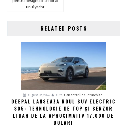
pentru designul interior al
ARTICOLE
unui yacht
RELATED POSTS
pentru
august 07, 2026
auto
Comentariile sunt închise
DEEPAL LANSEAZĂ NOUL SUV ELECTRIC
Deepal
S05: TEHNOLOGIE DE TOP ȘI SENZOR
lansează
noul
LIDAR DE LA APROXIMATIV 17.000 DE
SUV
DOLARI
electric