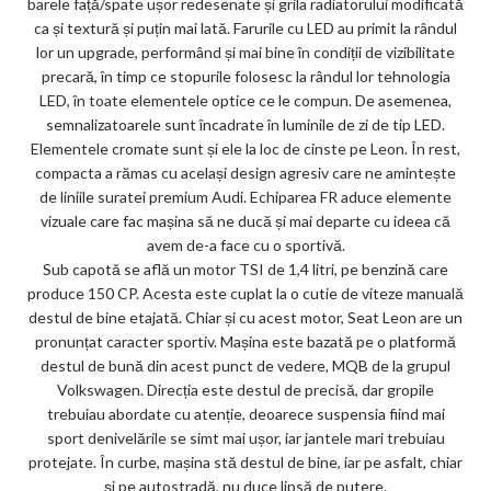
barele față/spate ușor redesenate și grila radiatorului modificată
ks
ca și textură și puțin mai lată. Farurile cu LED au primit la rândul
lor un upgrade, performând și mai bine în condiții de vizibilitate
precară, în timp ce stopurile folosesc la rândul lor tehnologia
LED, în toate elementele optice ce le compun. De asemenea,
semnalizatoarele sunt încadrate în luminile de zi de tip LED.
Elementele cromate sunt și ele la loc de cinste pe Leon. În rest,
compacta a rămas cu același design agresiv care ne amintește
de liniile suratei premium Audi. Echiparea FR aduce elemente
vizuale care fac mașina să ne ducă și mai departe cu ideea că
avem de-a face cu o sportivă.
Sub capotă se află un motor TSI de 1,4 litri, pe benzină care
produce 150 CP. Acesta este cuplat la o cutie de viteze manuală
destul de bine etajată. Chiar și cu acest motor, Seat Leon are un
pronunțat caracter sportiv. Mașina este bazată pe o platformă
destul de bună din acest punct de vedere, MQB de la grupul
Volkswagen. Direcția este destul de precisă, dar gropile
trebuiau abordate cu atenție, deoarece suspensia fiind mai
sport denivelările se simt mai ușor, iar jantele mari trebuiau
protejate. În curbe, mașina stă destul de bine, iar pe asfalt, chiar
și pe autostradă, nu duce lipsă de putere.