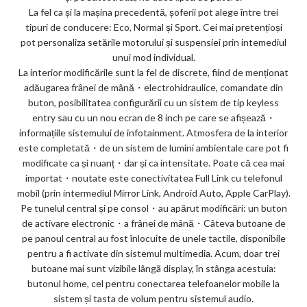
La fel ca și la mașina precedentă, șoferii pot alege între trei
tipuri de conducere: Eco, Normal și Sport. Cei mai pretențioși
pot personaliza setările motorului și suspensiei prin intemediul
unui mod individual.
La interior modificările sunt la fel de discrete, fiind de menționat
adăugarea frânei de mână・electrohidraulice, comandate din
buton, posibilitatea configurării cu un sistem de tip keyless
entry sau cu un nou ecran de 8 inch pe care se afișează・
informațiile sistemului de infotainment. Atmosfera de la interior
este completată・de un sistem de lumini ambientale care pot fi
modificate ca și nuanț・dar și ca intensitate. Poate că cea mai
importat・noutate este conectivitatea Full Link cu telefonul
mobil (prin intermediul Mirror Link, Android Auto, Apple CarPlay).
Pe tunelul central și pe consol・au apărut modificări: un buton
de activare electronic・a frânei de mână・Câteva butoane de
pe panoul central au fost înlocuite de unele tactile, disponibile
pentru a fi activate din sistemul multimedia. Acum, doar trei
butoane mai sunt vizibile lângã display, în stânga acestuia:
butonul home, cel pentru conectarea telefoanelor mobile la
sistem și tasta de volum pentru sistemul audio.