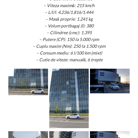
– Viteza maximă: 215 km/h
– L/l/î: 4.236/1.816/1.444
– Masă proprie: 1.241 kg
– Volum portbagaj (l): 380
– Cilindree (cmc): 1.395
– Putere (CP): 150 la 5.000 rpm
– Cuplu maxim (Nm): 250 la 1.500 rpm
– Consum mediu: 6 l/100 km (mixt)
– Cutie de viteze: manuală, 6 trepte