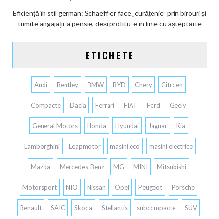
Eficiență în stil german: Schaeffler face „curățenie” prin birouri și
trimite angajații la pensie, deși profitul e în linie cu așteptările
ETICHETE
Audi
Bentley
BMW
BYD
Chery
Citroen
Compacte
Dacia
Ferrari
FIAT
Ford
Geely
General Motors
Honda
Hyundai
Jaguar
Kia
Lamborghini
Leapmotor
masini eco
masini electrice
Mazda
Mercedes-Benz
MG
MINI
Mitsubishi
Motorsport
NIO
Nissan
Opel
Peugeot
Porsche
Renault
SAIC
Skoda
Stellantis
subcompacte
SUV