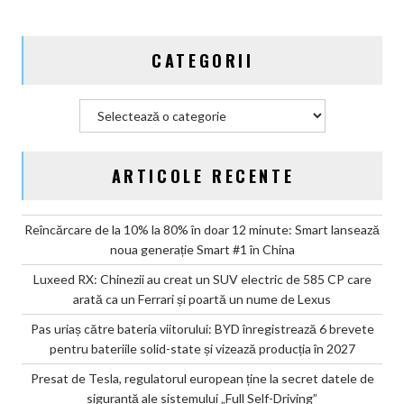
să
moară,
CATEGORII
dar
învață
să
Categorii
șoptească
ARTICOLE RECENTE
Reîncărcare de la 10% la 80% în doar 12 minute: Smart lansează
noua generație Smart #1 în China
Luxeed RX: Chinezii au creat un SUV electric de 585 CP care
arată ca un Ferrari și poartă un nume de Lexus
Pas uriaș către bateria viitorului: BYD înregistrează 6 brevete
pentru bateriile solid-state și vizează producția în 2027
Presat de Tesla, regulatorul european ține la secret datele de
siguranță ale sistemului „Full Self-Driving”