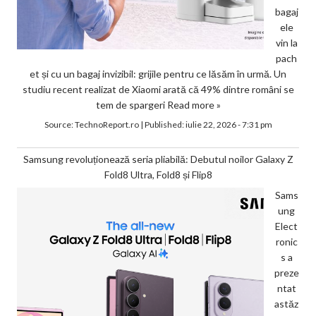
bagaj
ele
vin la
pach
et și cu un bagaj invizibil: grijile pentru ce lăsăm în urmă. Un
studiu recent realizat de Xiaomi arată că 49% dintre români se
tem de spargeri
Read more »
Source:
TechnoReport.ro
|
Published:
iulie 22, 2026 - 7:31 pm
Samsung revoluționează seria pliabilă: Debutul noilor Galaxy Z
Fold8 Ultra, Fold8 și Flip8
Sams
ung
Elect
ronic
s a
preze
ntat
astăz