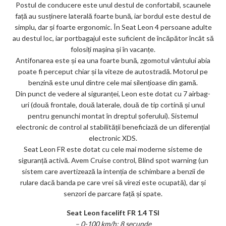
Postul de conducere este unul destul de confortabil, scaunele
față au susținere laterală foarte bună, iar bordul este destul de
simplu, dar și foarte ergonomic. În Seat Leon 4 persoane adulte
au destul loc, iar portbagajul este suficient de încăpător încât să
folosiți mașina și în vacanțe.
Antifonarea este și ea una foarte bună, zgomotul vântului abia
poate fi perceput chiar și la viteze de autostradă. Motorul pe
benzină este unul dintre cele mai silențioase din gamă.
Din punct de vedere al siguranței, Leon este dotat cu 7 airbag-
uri (două frontale, două laterale, două de tip cortină și unul
pentru genunchi montat în dreptul șoferului). Sistemul
electronic de control al stabilității beneficiază de un diferențial
electronic XDS.
Seat Leon FR este dotat cu cele mai moderne sisteme de
siguranță activă. Avem Cruise control, Blind spot warning (un
sistem care avertizează la intenția de schimbare a benzii de
rulare dacă banda pe care vrei să virezi este ocupată), dar și
senzori de parcare față și spate.
Seat Leon facelift FR 1.4 TSI
– 0-100 km/h: 8 secunde