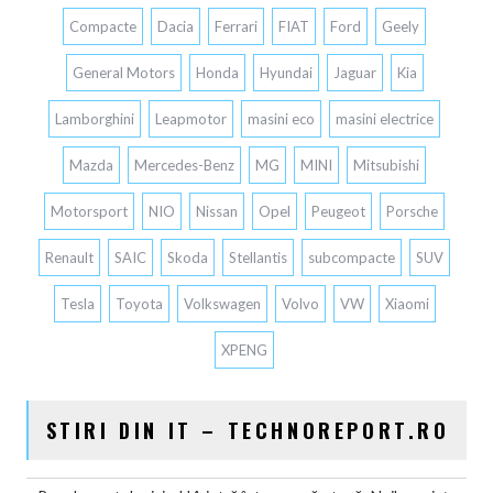
Compacte
Dacia
Ferrari
FIAT
Ford
Geely
General Motors
Honda
Hyundai
Jaguar
Kia
Lamborghini
Leapmotor
masini eco
masini electrice
Mazda
Mercedes-Benz
MG
MINI
Mitsubishi
Motorsport
NIO
Nissan
Opel
Peugeot
Porsche
Renault
SAIC
Skoda
Stellantis
subcompacte
SUV
Tesla
Toyota
Volkswagen
Volvo
VW
Xiaomi
XPENG
STIRI DIN IT – TECHNOREPORT.RO