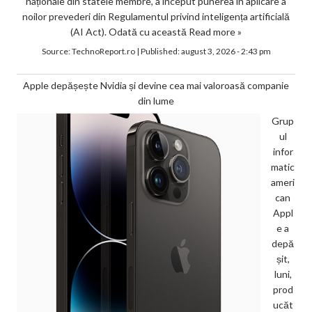
naționale din statele membre, a început punerea în aplicare a
noilor prevederi din Regulamentul privind inteligența artificială
(AI Act). Odată cu această
Read more »
Source:
TechnoReport.ro
|
Published:
august 3, 2026 - 2:43 pm
Apple depășește Nvidia și devine cea mai valoroasă companie
din lume
Grup
ul
infor
matic
ameri
can
Appl
e a
depă
șit,
luni,
prod
ucăt