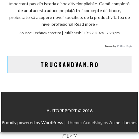
important pas din istoria dispozitivelor pliabile. Gamă completă
de anul acesta aduce pe piață trei concepte distincte,
proiectate să acopere nevoi specifice: de la productivitatea de
nivel profesional
Read more »
Source:
TechnoReport.ro
|
Published:
iulie 22, 2026 - 7:23 pm
Powered by
RSS Feed Plugin
TRUCKANDVAN.RO
AUTOREPORT © 2016
Proudly powered by WordPress
|
Theme: AcmeBlog by
Acme Themes
/* ]]> */