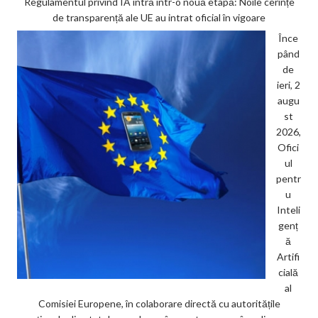
Regulamentul privind IA intră într-o nouă etapă: Noile cerințe
de transparență ale UE au intrat oficial în vigoare
Înce
pând
de
ieri, 2
augu
st
2026,
Ofici
ul
pentr
u
Inteli
genț
ă
Artifi
cială
al
Comisiei Europene, în colaborare directă cu autoritățile