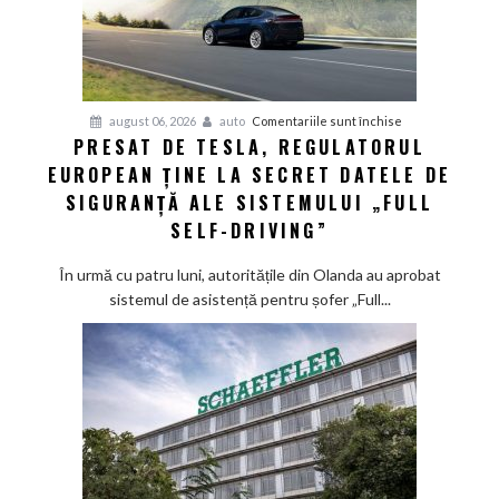
pentru
august 06, 2026
auto
Comentariile sunt închise
PRESAT DE TESLA, REGULATORUL
Presat
EUROPEAN ȚINE LA SECRET DATELE DE
de
Tesla,
SIGURANȚĂ ALE SISTEMULUI „FULL
regulatorul
SELF-DRIVING”
european
ține
În urmă cu patru luni, autoritățile din Olanda au aprobat
la
sistemul de asistență pentru șofer „Full...
secret
datele
de
siguranță
ale
sistemului
„Full
Self-