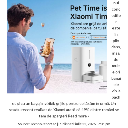
nul
conc
ediilo
r
este
în
plin
dans,
însă
de
mult
e ori
bagaj
ele
vin la
pach
et și cu un bagaj invizibil: grijile pentru ce lăsăm în urmă. Un
studiu recent realizat de Xiaomi arată că 49% dintre români se
tem de spargeri
Read more »
Source:
TechnoReport.ro
|
Published:
iulie 22, 2026 - 7:31 pm