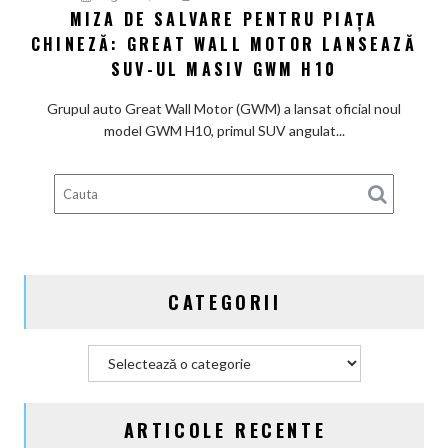
MIZA DE SALVARE PENTRU PIAȚA
Miza
cu
CHINEZĂ: GREAT WALL MOTOR LANSEAZĂ
de
așteptările
salvare
SUV-UL MASIV GWM H10
pentru
piața
Grupul auto Great Wall Motor (GWM) a lansat oficial noul
chineză:
model GWM H10, primul SUV angulat...
Great
Wall
Motor
lansează
SUV-
ul
masiv
CATEGORII
GWM
H10
Categorii
ARTICOLE RECENTE