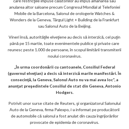
care restricţiile impuse călătoriilor au impus amânarea sau
anularea altor saloane precum Congresul Mondial al Telefoniei
Mobile de la Barcelona, Salonul de orologerie Watches &
Wonders de la Geneva, Târgul Light + Building de la Frankfurt
sau Salonul Auto de la Beijing.
Vineri însă, autorităţile elveţiene au decis să interzică, cel puţin
până pe 15 martie, toate evenimentele publice şi private care
reunesc peste 1.000 de persoane, în scopul limitării transmiterii
noului coronavirus.
„În urma coordonării cu cantoanele, Consiliul Federal
(guvernul elveţian) a decis să interzică marile manifestări. În
consecinţă, la Geneva, Salonul Auto nu va mai avea loc”, a
anunţat preşedintele Consiliul de stat din Geneva, Antonio
Hodgers.
Potrivit unor surse citate de Reuters, şi organizatorul Salonului
Auto de la Geneva, firma Palexpo, i-a informat pe producătorii
de automobile că salonul a fost anulat din cauza îngrijorărilor
provocate de epidemia de coronavirus.