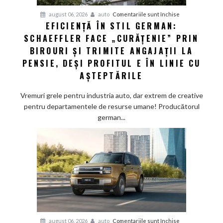
Driving”
pentru
august 06, 2026
auto
Comentariile sunt închise
EFICIENȚĂ ÎN STIL GERMAN:
Eficiență
SCHAEFFLER FACE „CURĂȚENIE” PRIN
în
stil
BIROURI ȘI TRIMITE ANGAJAȚII LA
german:
PENSIE, DEȘI PROFITUL E ÎN LINIE CU
Schaeffler
AȘTEPTĂRILE
face
„curățenie”
Vremuri grele pentru industria auto, dar extrem de creative
prin
pentru departamentele de resurse umane! Producătorul
birouri
german...
și
trimite
angajații
la
pensie,
deși
profitul
e
în
pentru
august 06, 2026
auto
Comentariile sunt închise
linie