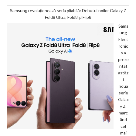
Samsung revoluționează seria pliabilă: Debutul noilor Galaxy Z
Fold8 Ultra, Fold8 și Flip8
Sams
ung
Elect
ronic
s a
preze
ntat
astăz
i
noua
serie
Galax
y Z,
marc
ând
cel
mai