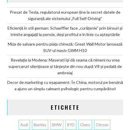
Presat de Tesla, regulatorul european ține la secret datele de
siguranță ale sistemului „Full Self-Driving”
Eficiență în stil german: Schaeffler face „curățenie” prin birouri și
trimite angajații la pensie, deși profitul e în linie cu așteptările
Miza de salvare pentru piața chineză: Great Wall Motor lansează
SUV-ul masiv GWM H10
Revelație la Modena: Maserati își dă seama că nimeni nu vrea
supercaruri silențioase și tânjește din nou după V8 și pedală de
ambreiaj
Decor de marketing cu eșapament: În China, motorul pe benzină
a ajuns un simplu calmant psihologic pentru cumpărători
ETICHETE
Audi
Bentley
BMW
BYD
Chery
Citroen