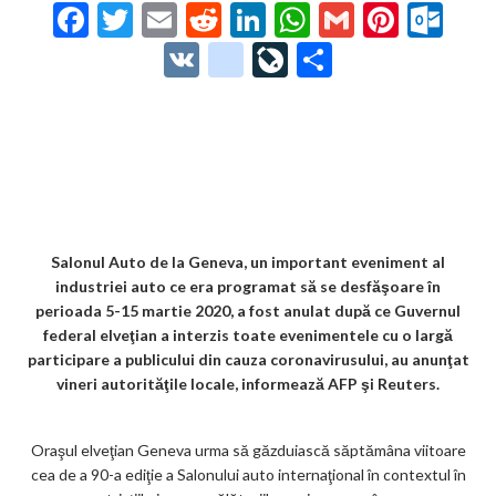
F
T
E
R
Li
W
G
Pi
O
ac
w
m
e
n
h
m
nt
ut
V
g
Li
P
e
itt
ai
d
ke
at
ai
er
lo
K
o
ve
ar
b
er
l
di
dI
s
l
es
o
o
Jo
ta
o
t
n
A
t
k.
gl
ur
je
o
p
co
e_
n
az
k
p
m
b
al
ă
o
Salonul Auto de la Geneva, un important eveniment al
industriei auto ce era programat să se desfăşoare în
o
perioada 5-15 martie 2020, a fost anulat după ce Guvernul
k
federal elveţian a interzis toate evenimentele cu o largă
participare a publicului din cauza coronavirusului, au anunţat
m
vineri autorităţile locale, informează AFP şi Reuters.
ar
ks
Oraşul elveţian Geneva urma să găzduiască săptămâna viitoare
cea de a 90-a ediţie a Salonului auto internaţional în contextul în