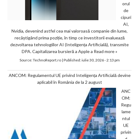
orul
de
cipuri
AI,
Nvidia, devenind astfel cea mai valoroasă companie din lume,
recâștigând prima poziție, în timp ce investitorii evaluează
dezvoltarea tehnologiilor AI (Inteligența Artificială), transmite
DPA. Capitalizarea bursieră a Apple a
Read more »
Source:
TechnoReport.ro
|
Published:
iulie 30, 2026 - 2:13 pm
ANCOM: Regulamentul UE privind Inteligența Artificială devine
aplicabil în România de la 2 august
ANC
OM:
Regu
lame
ntul
UE
privin
d