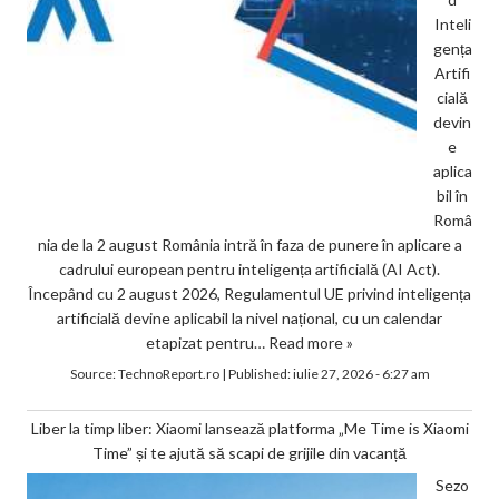
Inteli
gența
Artifi
cială
devin
e
aplica
bil în
Româ
nia de la 2 august România intră în faza de punere în aplicare a
cadrului european pentru inteligența artificială (AI Act).
Începând cu 2 august 2026, Regulamentul UE privind inteligența
artificială devine aplicabil la nivel național, cu un calendar
etapizat pentru…
Read more »
Source:
TechnoReport.ro
|
Published:
iulie 27, 2026 - 6:27 am
Liber la timp liber: Xiaomi lansează platforma „Me Time is Xiaomi
Time” și te ajută să scapi de grijile din vacanță
Sezo