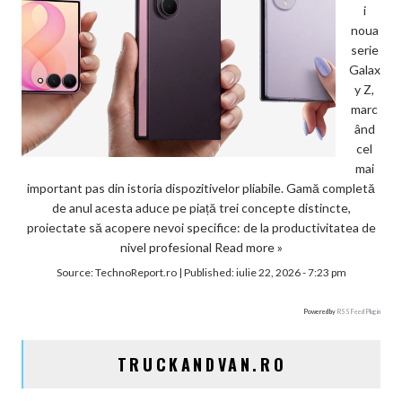
i
noua
serie
Galax
y Z,
marc
ând
cel
mai
important pas din istoria dispozitivelor pliabile. Gamă completă
de anul acesta aduce pe piață trei concepte distincte,
proiectate să acopere nevoi specifice: de la productivitatea de
nivel profesional
Read more »
Source:
TechnoReport.ro
|
Published:
iulie 22, 2026 - 7:23 pm
Powered by
RSS Feed Plugin
TRUCKANDVAN.RO