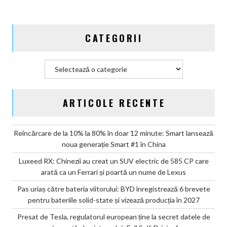
solid-
state
și
CATEGORII
vizează
producția
în
Categorii
2027
ARTICOLE RECENTE
Reîncărcare de la 10% la 80% în doar 12 minute: Smart lansează
noua generație Smart #1 în China
Luxeed RX: Chinezii au creat un SUV electric de 585 CP care
arată ca un Ferrari și poartă un nume de Lexus
Pas uriaș către bateria viitorului: BYD înregistrează 6 brevete
pentru bateriile solid-state și vizează producția în 2027
Presat de Tesla, regulatorul european ține la secret datele de