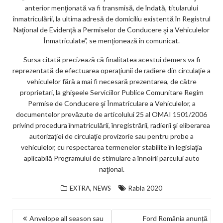
anterior menţionată va fi transmisă, de îndată, titularului
înmatriculării, la ultima adresă de domiciliu existentă în Registrul
Naţional de Evidenţă a Permiselor de Conducere şi a Vehiculelor
Înmatriculate”, se menţionează în comunicat.
Sursa citată precizează că finalitatea acestui demers va fi
reprezentată de efectuarea operaţiunii de radiere din circulaţie a
vehiculelor fără a mai fi necesară prezentarea, de către
proprietari, la ghişeele Serviciilor Publice Comunitare Regim
Permise de Conducere şi Înmatriculare a Vehiculelor, a
documentelor prevăzute de articolului 25 al OMAI 1501/2006
privind procedura înmatriculării, înregistrării, radierii şi eliberarea
autorizaţiei de circulaţie provizorie sau pentru probe a
vehiculelor, cu respectarea termenelor stabilite în legislaţia
aplicabilă Programului de stimulare a înnoirii parcului auto
naţional.
,
EXTRA
NEWS
Rabla 2020
NAVIGARE
Anvelope all season sau
Ford România anunță