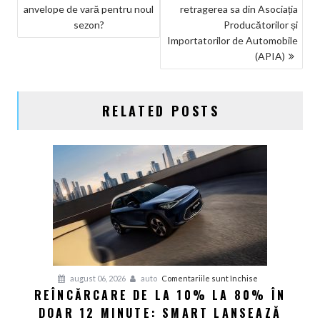
anvelope de vară pentru noul
retragerea sa din Asociația
ÎN
sezon?
Producătorilor și
ARTICOLE
Importatorilor de Automobile
(APIA)
RELATED POSTS
pentru
august 06, 2026
auto
Comentariile sunt închise
REÎNCĂRCARE DE LA 10% LA 80% ÎN
Reîncărcare
DOAR 12 MINUTE: SMART LANSEAZĂ
de