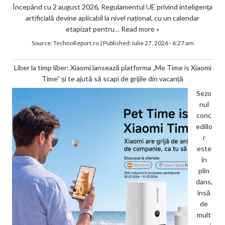
Începând cu 2 august 2026, Regulamentul UE privind inteligența
artificială devine aplicabil la nivel național, cu un calendar
etapizat pentru…
Read more »
Source:
TechnoReport.ro
|
Published:
iulie 27, 2026 - 6:27 am
Liber la timp liber: Xiaomi lansează platforma „Me Time is Xiaomi
Time” și te ajută să scapi de grijile din vacanță
Sezo
nul
conc
ediilo
r
este
în
plin
dans,
însă
de
mult