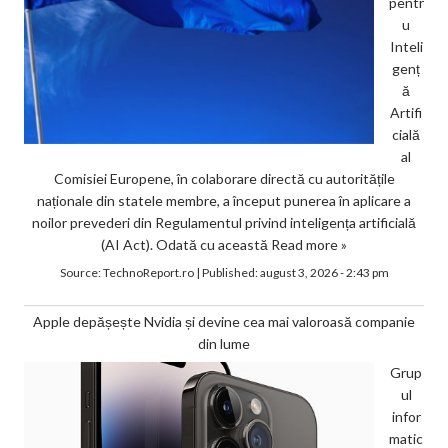
pentr
u
Inteli
genț
ă
Artifi
cială
al
Comisiei Europene, în colaborare directă cu autoritățile
naționale din statele membre, a început punerea în aplicare a
noilor prevederi din Regulamentul privind inteligența artificială
(AI Act). Odată cu această
Read more »
Source:
TechnoReport.ro
|
Published:
august 3, 2026 - 2:43 pm
Apple depășește Nvidia și devine cea mai valoroasă companie
din lume
Grup
ul
infor
matic