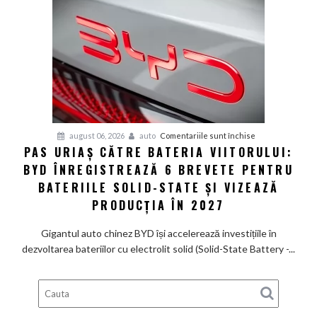
electric
de
585
CP
care
arată
ca
un
Ferrari
pentru
august 06, 2026
auto
Comentariile sunt închise
PAS URIAȘ CĂTRE BATERIA VIITORULUI:
și
Pas
poartă
BYD ÎNREGISTREAZĂ 6 BREVETE PENTRU
uriaș
un
către
BATERIILE SOLID-STATE ȘI VIZEAZĂ
nume
bateria
PRODUCȚIA ÎN 2027
de
viitorului:
Lexus
BYD
Gigantul auto chinez BYD își accelerează investițiile în
înregistrează
dezvoltarea bateriilor cu electrolit solid (Solid-State Battery -...
6
brevete
pentru
bateriile