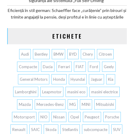
siguranță ale sistemului „Full Self-Driving”
Eficiență în stil german: Schaeffler face „curățenie” prin birouri și
trimite angajații la pensie, deși profitul e în linie cu așteptările
ETICHETE
Audi
Bentley
BMW
BYD
Chery
Citroen
Compacte
Dacia
Ferrari
FIAT
Ford
Geely
General Motors
Honda
Hyundai
Jaguar
Kia
Lamborghini
Leapmotor
masini eco
masini electrice
Mazda
Mercedes-Benz
MG
MINI
Mitsubishi
Motorsport
NIO
Nissan
Opel
Peugeot
Porsche
Renault
SAIC
Skoda
Stellantis
subcompacte
SUV