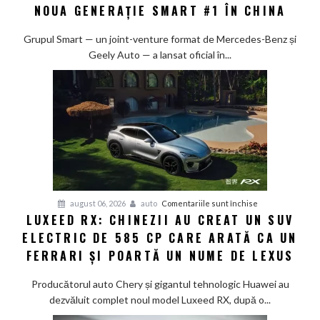
la
NOUA GENERAȚIE SMART #1 ÎN CHINA
10%
la
Grupul Smart — un joint-venture format de Mercedes-Benz și
80%
Geely Auto — a lansat oficial în...
în
doar
12
minute:
Smart
lansează
noua
generație
Smart
pentru
august 06, 2026
auto
Comentariile sunt închise
#1
LUXEED RX: CHINEZII AU CREAT UN SUV
Luxeed
în
ELECTRIC DE 585 CP CARE ARATĂ CA UN
RX:
China
Chinezii
FERRARI ȘI POARTĂ UN NUME DE LEXUS
au
creat
Producătorul auto Chery și gigantul tehnologic Huawei au
un
dezvăluit complet noul model Luxeed RX, după o...
SUV