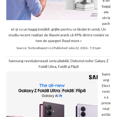
e ori
bagaj
ele
vin la
pach
et și cu un bagaj invizibil: grijile pentru ce lăsăm în urmă. Un
studiu recent realizat de Xiaomi arată că 49% dintre români se
tem de spargeri
Read more »
Source:
TechnoReport.ro
|
Published:
iulie 22, 2026 - 7:31 pm
Samsung revoluționează seria pliabilă: Debutul noilor Galaxy Z
Fold8 Ultra, Fold8 și Flip8
Sams
ung
Elect
ronic
s a
preze
ntat
astăz