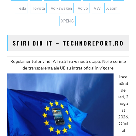
Tesla
Toyota
Volkswagen
Volvo
VW
Xiaomi
XPENG
STIRI DIN IT – TECHNOREPORT.RO
Regulamentul privind IA intră într-o nouă etapă: Noile cerințe
de transparență ale UE au intrat oficial în vigoare
Înce
pând
de
ieri, 2
augu
st
2026,
Ofici
ul