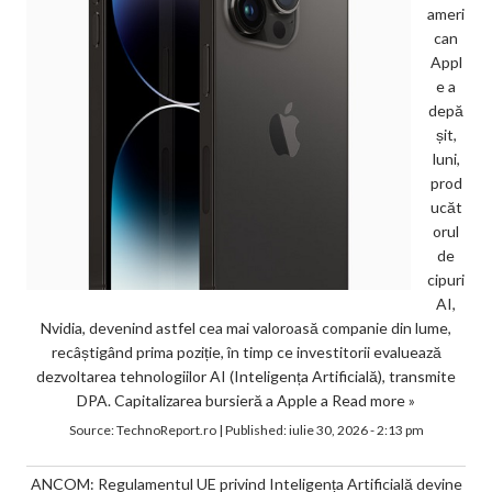
ameri
can
Appl
e a
depă
șit,
luni,
prod
ucăt
orul
de
cipuri
AI,
Nvidia, devenind astfel cea mai valoroasă companie din lume,
recâștigând prima poziție, în timp ce investitorii evaluează
dezvoltarea tehnologiilor AI (Inteligența Artificială), transmite
DPA. Capitalizarea bursieră a Apple a
Read more »
Source:
TechnoReport.ro
|
Published:
iulie 30, 2026 - 2:13 pm
ANCOM: Regulamentul UE privind Inteligența Artificială devine