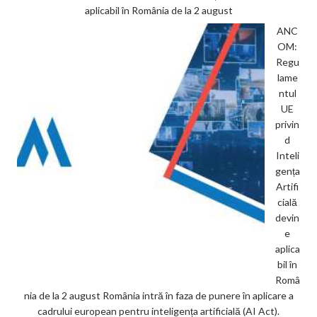
aplicabil în România de la 2 august
ANC
OM:
Regu
lame
ntul
UE
privin
d
Inteli
gența
Artifi
cială
devin
e
aplica
bil în
Româ
nia de la 2 august România intră în faza de punere în aplicare a
cadrului european pentru inteligența artificială (AI Act).