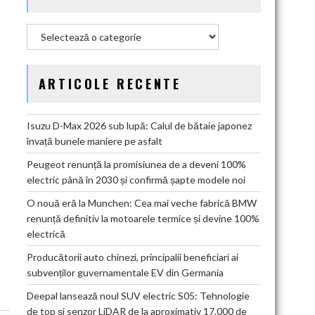
Categorii
ARTICOLE RECENTE
Isuzu D-Max 2026 sub lupă: Calul de bătaie japonez
învață bunele maniere pe asfalt
Peugeot renunță la promisiunea de a deveni 100%
electric până în 2030 și confirmă șapte modele noi
O nouă eră la Munchen: Cea mai veche fabrică BMW
renunță definitiv la motoarele termice și devine 100%
electrică
Producătorii auto chinezi, principalii beneficiari ai
subvenților guvernamentale EV din Germania
Deepal lansează noul SUV electric S05: Tehnologie
de top și senzor LiDAR de la aproximativ 17.000 de