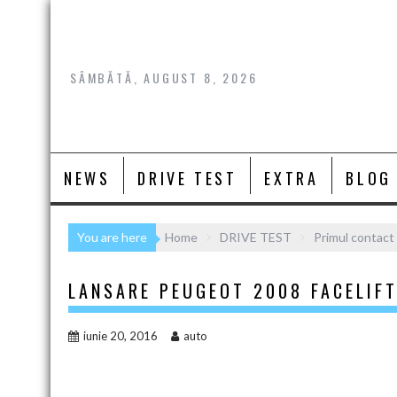
Skip
to
content
SÂMBĂTĂ, AUGUST 8, 2026
NEWS
DRIVE TEST
EXTRA
BLOG
You are here
Home
DRIVE TEST
Primul contact
LANSARE PEUGEOT 2008 FACELIFT
iunie 20, 2016
auto