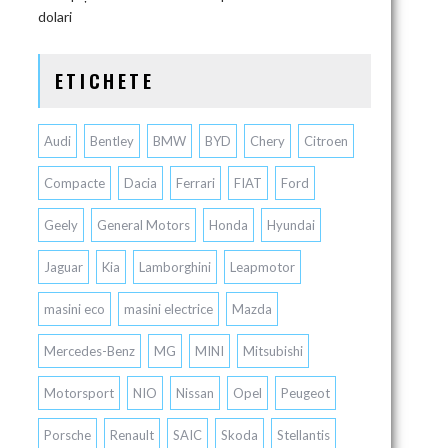
dolari
ETICHETE
Audi
Bentley
BMW
BYD
Chery
Citroen
Compacte
Dacia
Ferrari
FIAT
Ford
Geely
General Motors
Honda
Hyundai
Jaguar
Kia
Lamborghini
Leapmotor
masini eco
masini electrice
Mazda
Mercedes-Benz
MG
MINI
Mitsubishi
Motorsport
NIO
Nissan
Opel
Peugeot
Porsche
Renault
SAIC
Skoda
Stellantis