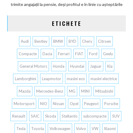
trimite angajații la pensie, deși profitul e în linie cu așteptările
ETICHETE
Audi
Bentley
BMW
BYD
Chery
Citroen
Compacte
Dacia
Ferrari
FIAT
Ford
Geely
General Motors
Honda
Hyundai
Jaguar
Kia
Lamborghini
Leapmotor
masini eco
masini electrice
Mazda
Mercedes-Benz
MG
MINI
Mitsubishi
Motorsport
NIO
Nissan
Opel
Peugeot
Porsche
Renault
SAIC
Skoda
Stellantis
subcompacte
SUV
Tesla
Toyota
Volkswagen
Volvo
VW
Xiaomi