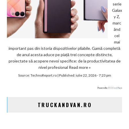
serie
Galax
y Z,
marc
ând
cel
mai
important pas din istoria dispozitivelor pliabile. Gamă completă
de anul acesta aduce pe piață trei concepte distincte,
proiectate să acopere nevoi specifice: de la productivitatea de
nivel profesional
Read more »
Source:
TechnoReport.ro
|
Published:
iulie 22, 2026 - 7:23 pm
Powered by
RSS Feed Plugin
TRUCKANDVAN.RO