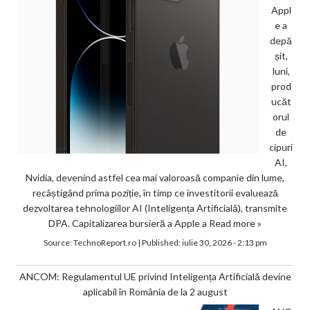
Appl
e a
depă
șit,
luni,
prod
ucăt
orul
de
cipuri
AI,
Nvidia, devenind astfel cea mai valoroasă companie din lume,
recâștigând prima poziție, în timp ce investitorii evaluează
dezvoltarea tehnologiilor AI (Inteligența Artificială), transmite
DPA. Capitalizarea bursieră a Apple a
Read more »
Source:
TechnoReport.ro
|
Published:
iulie 30, 2026 - 2:13 pm
ANCOM: Regulamentul UE privind Inteligența Artificială devine
aplicabil în România de la 2 august