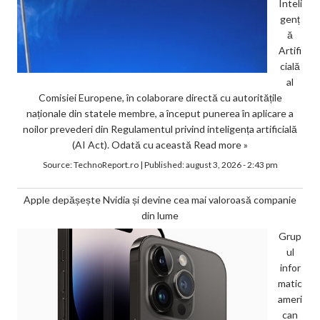
Inteli
genț
ă
Artifi
cială
al
Comisiei Europene, în colaborare directă cu autoritățile
naționale din statele membre, a început punerea în aplicare a
noilor prevederi din Regulamentul privind inteligența artificială
(AI Act). Odată cu această
Read more »
Source:
TechnoReport.ro
|
Published:
august 3, 2026 - 2:43 pm
Apple depășește Nvidia și devine cea mai valoroasă companie
din lume
Grup
ul
infor
matic
ameri
can