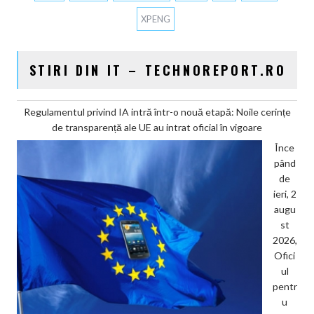
XPENG
STIRI DIN IT – TECHNOREPORT.RO
Regulamentul privind IA intră într-o nouă etapă: Noile cerințe
de transparență ale UE au intrat oficial în vigoare
Înce
pând
de
ieri, 2
augu
st
2026,
Ofici
ul
pentr
u