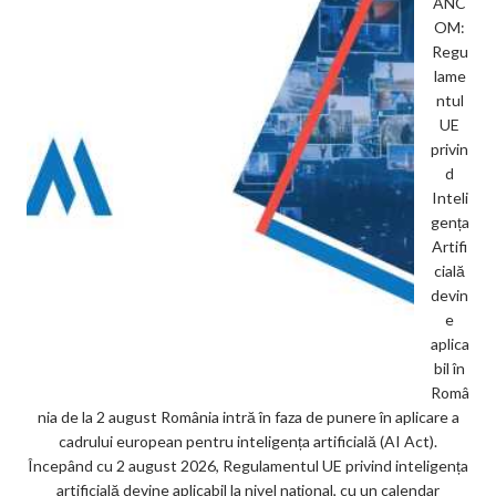
ANC
OM:
Regu
lame
ntul
UE
privin
d
Inteli
gența
Artifi
cială
devin
e
aplica
bil în
Româ
nia de la 2 august România intră în faza de punere în aplicare a
cadrului european pentru inteligența artificială (AI Act).
Începând cu 2 august 2026, Regulamentul UE privind inteligența
artificială devine aplicabil la nivel național, cu un calendar