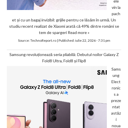
ele
vin la
pach
et și cu un bagaj invizibil: grijile pentru ce lăsăm în urmă. Un
studiu recent realizat de Xiaomi arată că 49% dintre români se
tem de spargeri
Read more »
Source:
TechnoReport.ro
|
Published:
iulie 22, 2026 - 7:31 pm
Samsung revoluționează seria pliabilă: Debutul noilor Galaxy Z
Fold8 Ultra, Fold8 și Flip8
Sams
ung
Elect
ronic
s a
preze
ntat
astăz
i
noua