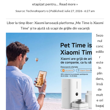
etapizat pentru…
Read more »
Source:
TechnoReport.ro
|
Published:
iulie 27, 2026 - 6:27 am
Liber la timp liber: Xiaomi lansează platforma „Me Time is Xiaomi
Time” și te ajută să scapi de grijile din vacanță
Sezo
nul
conc
ediilo
r
este
în
plin
dans,
însă
de
mult
e ori
bagaj