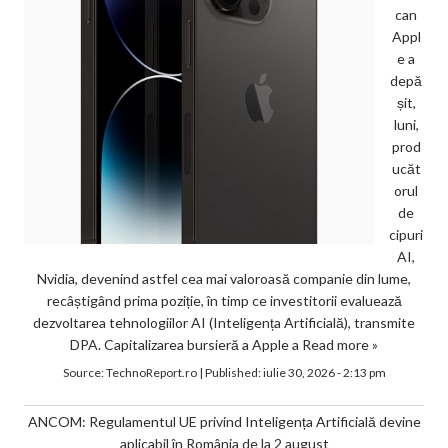
can
Appl
e a
depă
șit,
luni,
prod
ucăt
orul
de
cipuri
AI,
Nvidia, devenind astfel cea mai valoroasă companie din lume,
recâștigând prima poziție, în timp ce investitorii evaluează
dezvoltarea tehnologiilor AI (Inteligența Artificială), transmite
DPA. Capitalizarea bursieră a Apple a
Read more »
Source:
TechnoReport.ro
|
Published:
iulie 30, 2026 - 2:13 pm
ANCOM: Regulamentul UE privind Inteligența Artificială devine
aplicabil în România de la 2 august