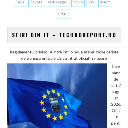
Tesla
Toyota
Volkswagen
Volvo
VW
Xiaomi
XPENG
STIRI DIN IT – TECHNOREPORT.RO
Regulamentul privind IA intră într-o nouă etapă: Noile cerințe
de transparență ale UE au intrat oficial în vigoare
Înce
pând
de
ieri, 2
augu
st
2026,
Ofici
ul
pentr