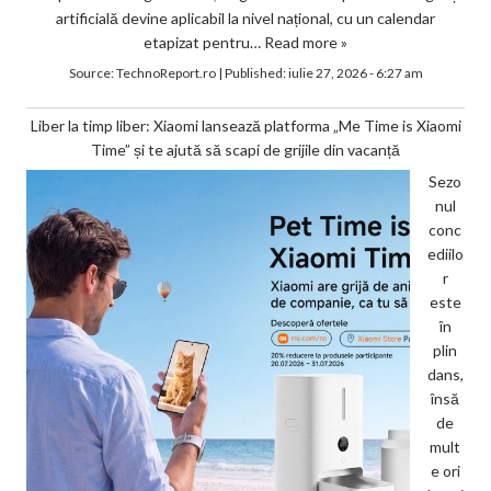
artificială devine aplicabil la nivel național, cu un calendar
etapizat pentru…
Read more »
Source:
TechnoReport.ro
|
Published:
iulie 27, 2026 - 6:27 am
Liber la timp liber: Xiaomi lansează platforma „Me Time is Xiaomi
Time” și te ajută să scapi de grijile din vacanță
Sezo
nul
conc
ediilo
r
este
în
plin
dans,
însă
de
mult
e ori