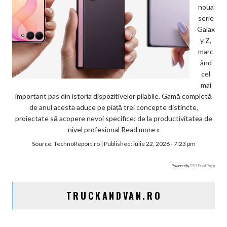
noua
serie
Galax
y Z,
marc
ând
cel
mai
important pas din istoria dispozitivelor pliabile. Gamă completă
de anul acesta aduce pe piață trei concepte distincte,
proiectate să acopere nevoi specifice: de la productivitatea de
nivel profesional
Read more »
Source:
TechnoReport.ro
|
Published:
iulie 22, 2026 - 7:23 pm
Powered by
RSS Feed Plugin
TRUCKANDVAN.RO