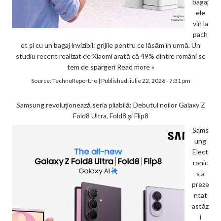
bagaj
ele
vin la
pach
et și cu un bagaj invizibil: grijile pentru ce lăsăm în urmă. Un
studiu recent realizat de Xiaomi arată că 49% dintre români se
tem de spargeri
Read more »
Source:
TechnoReport.ro
|
Published:
iulie 22, 2026 - 7:31 pm
Samsung revoluționează seria pliabilă: Debutul noilor Galaxy Z
Fold8 Ultra, Fold8 și Flip8
Sams
ung
Elect
ronic
s a
preze
ntat
astăz
i