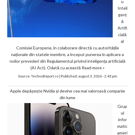
u
Inteli
genț
ă
Artifi
cială
al
Comisiei Europene, în colaborare directă cu autoritățile
naționale din statele membre, a început punerea în aplicare a
noilor prevederi din Regulamentul privind inteligența artificială
(AI Act). Odată cu această
Read more »
Source:
TechnoReport.ro
|
Published:
august 3, 2026 - 2:43 pm
Apple depășește Nvidia și devine cea mai valoroasă companie
din lume
Grup
ul
infor
matic
ameri