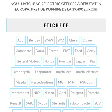
NOUL HATCHBACK ELECTRIC GEELY E2 A DEBUTAT ÎN
EUROPA: PREȚ DE PORNIRE DE LA 19.490 EURO￼
ETICHETE
Audi
Bentley
BMW
BYD
Chery
Citroen
Compacte
Dacia
Ferrari
FIAT
Ford
Geely
General Motors
Honda
Hyundai
Jaguar
Kia
Lamborghini
Leapmotor
masini eco
masini electrice
Mazda
Mercedes-Benz
MG
MINI
Mitsubishi
Motorsport
NIO
Nissan
Opel
Peugeot
Porsche
Renault
SAIC
Skoda
Stellantis
subcompacte
SUV