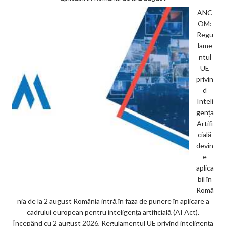
ANC
OM:
Regu
lame
ntul
UE
privin
d
Inteli
gența
Artifi
cială
devin
e
aplica
bil în
Româ
nia de la 2 august România intră în faza de punere în aplicare a
cadrului european pentru inteligența artificială (AI Act).
Începând cu 2 august 2026, Regulamentul UE privind inteligența