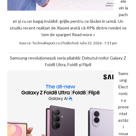
ele
vin la
pach
et și cu un bagaj invizibil: grijile pentru ce lăsăm în urmă. Un
studiu recent realizat de Xiaomi arată că 49% dintre români se
tem de spargeri
Read more »
Source:
TechnoReport.ro
|
Published:
iulie 22, 2026 - 7:31 pm
Samsung revoluționează seria pliabilă: Debutul noilor Galaxy Z
Fold8 Ultra, Fold8 și Flip8
Sams
ung
Elect
ronic
s a
preze
ntat
astăz
i
noua