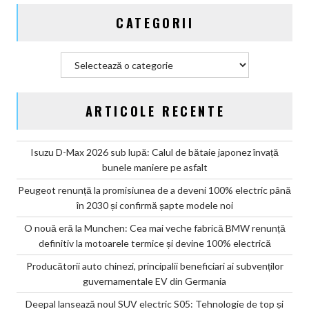
CATEGORII
Categorii
ARTICOLE RECENTE
Isuzu D-Max 2026 sub lupă: Calul de bătaie japonez învață
bunele maniere pe asfalt
Peugeot renunță la promisiunea de a deveni 100% electric până
în 2030 și confirmă șapte modele noi
O nouă eră la Munchen: Cea mai veche fabrică BMW renunță
definitiv la motoarele termice și devine 100% electrică
Producătorii auto chinezi, principalii beneficiari ai subvenților
guvernamentale EV din Germania
Deepal lansează noul SUV electric S05: Tehnologie de top și