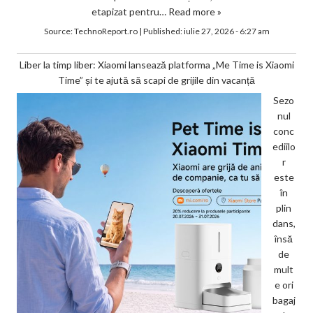
etapizat pentru…
Read more »
Source:
TechnoReport.ro
|
Published:
iulie 27, 2026 - 6:27 am
Liber la timp liber: Xiaomi lansează platforma „Me Time is Xiaomi
Time” și te ajută să scapi de grijile din vacanță
Sezo
nul
conc
ediilo
r
este
în
plin
dans,
însă
de
mult
e ori
bagaj