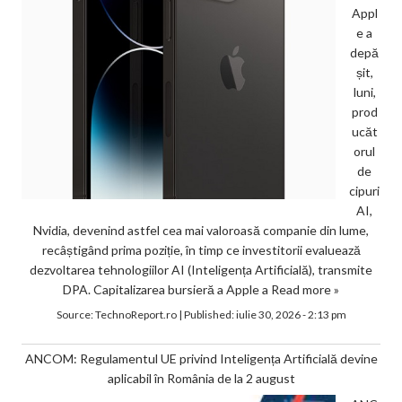
Appl
e a
depă
șit,
luni,
prod
ucăt
orul
de
cipuri
AI,
Nvidia, devenind astfel cea mai valoroasă companie din lume,
recâștigând prima poziție, în timp ce investitorii evaluează
dezvoltarea tehnologiilor AI (Inteligența Artificială), transmite
DPA. Capitalizarea bursieră a Apple a
Read more »
Source:
TechnoReport.ro
|
Published:
iulie 30, 2026 - 2:13 pm
ANCOM: Regulamentul UE privind Inteligența Artificială devine
aplicabil în România de la 2 august