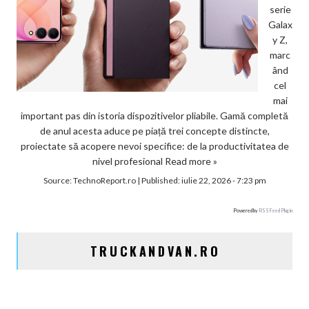
serie
Galax
y Z,
marc
ând
cel
mai
important pas din istoria dispozitivelor pliabile. Gamă completă
de anul acesta aduce pe piață trei concepte distincte,
proiectate să acopere nevoi specifice: de la productivitatea de
nivel profesional
Read more »
Source:
TechnoReport.ro
|
Published:
iulie 22, 2026 - 7:23 pm
Powered by
RSS Feed Plugin
TRUCKANDVAN.RO