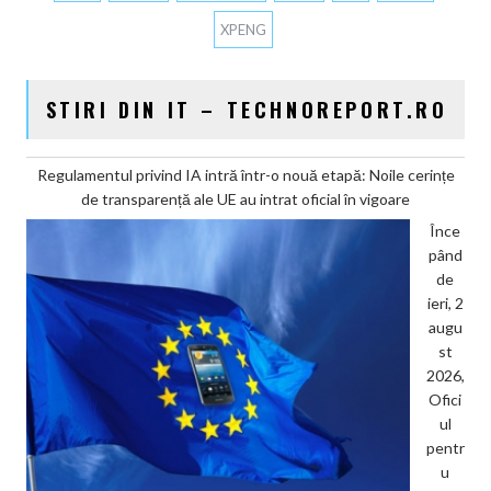
XPENG
STIRI DIN IT – TECHNOREPORT.RO
Regulamentul privind IA intră într-o nouă etapă: Noile cerințe
de transparență ale UE au intrat oficial în vigoare
Înce
pând
de
ieri, 2
augu
st
2026,
Ofici
ul
pentr
u