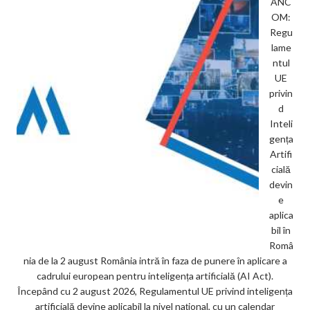
ANC
OM:
Regu
lame
ntul
UE
privin
d
Inteli
gența
Artifi
cială
devin
e
aplica
bil în
Româ
nia de la 2 august România intră în faza de punere în aplicare a
cadrului european pentru inteligența artificială (AI Act).
Începând cu 2 august 2026, Regulamentul UE privind inteligența
artificială devine aplicabil la nivel național, cu un calendar