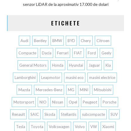
senzor LiDAR de la aproximativ 17.000 de dolari
ETICHETE
Audi
Bentley
BMW
BYD
Chery
Citroen
Compacte
Dacia
Ferrari
FIAT
Ford
Geely
General Motors
Honda
Hyundai
Jaguar
Kia
Lamborghini
Leapmotor
masini eco
masini electrice
Mazda
Mercedes-Benz
MG
MINI
Mitsubishi
Motorsport
NIO
Nissan
Opel
Peugeot
Porsche
Renault
SAIC
Skoda
Stellantis
subcompacte
SUV
Tesla
Toyota
Volkswagen
Volvo
VW
Xiaomi