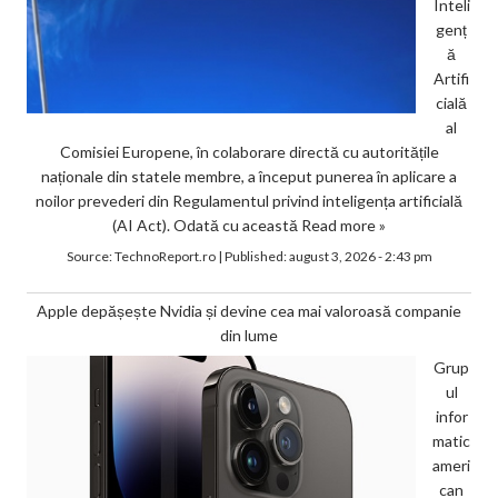
Inteli
genț
ă
Artifi
cială
al
Comisiei Europene, în colaborare directă cu autoritățile
naționale din statele membre, a început punerea în aplicare a
noilor prevederi din Regulamentul privind inteligența artificială
(AI Act). Odată cu această
Read more »
Source:
TechnoReport.ro
|
Published:
august 3, 2026 - 2:43 pm
Apple depășește Nvidia și devine cea mai valoroasă companie
din lume
Grup
ul
infor
matic
ameri
can