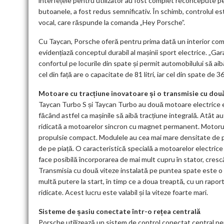
interfețele pentru utilizator au fost complet reconcepute p
butoanele, a fost redus semnificativ. În schimb, controlul este
vocal, care răspunde la comanda „Hey Porsche”.
Cu Taycan, Porsche oferă pentru prima dată un interior compl
evidențiază conceptul durabil al mașinii sport electrice. „Gar
confortul pe locurile din spate și permit automobilului să ai
cel din față are o capacitate de 81 litri, iar cel din spate de 366
Motoare cu tracțiune inovatoare și o transmisie cu dou
Taycan Turbo S și Taycan Turbo au două motoare electrice ex
făcând astfel ca mașinile să aibă tracțiune integrală. Atât a
ridicată a motoarelor sincron cu magnet permanent. Motorul,
propulsie compact. Modulele au cea mai mare densitate de pu
de pe piață. O caracteristică specială a motoarelor electrice
face posibilă încorporarea de mai mult cupru în stator, cres
Transmisia cu două viteze instalată pe puntea spate este o 
multă putere la start, în timp ce a doua treaptă, cu un raport 
ridicate. Acest lucru este valabil și la viteze foarte mari.
Sisteme de șasiu conectate într-o rețea centrală
Porsche utilizează un sistem de control conectat central pen