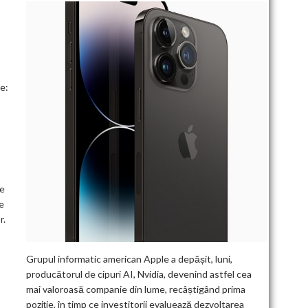
e:
ce
e
r.
Grupul informatic american Apple a depășit, luni,
producătorul de cipuri AI, Nvidia, devenind astfel cea
mai valoroasă companie din lume, recâștigând prima
poziție, în timp ce investitorii evaluează dezvoltarea