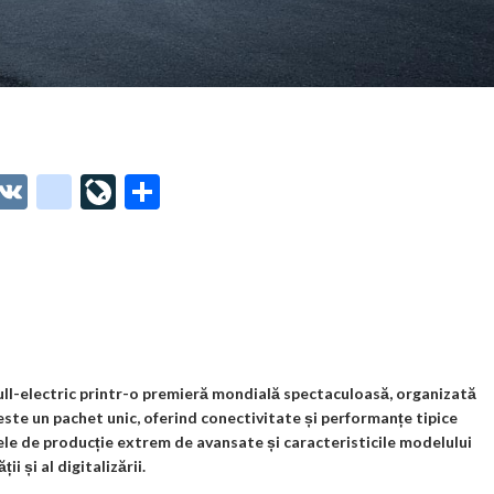
O
V
g
Li
P
t
K
o
ve
ar
o
o
Jo
ta
o
gl
ur
je
.
e_
n
az
co
b
al
ă
m
o
ull-electric printr-o premieră mondială spectaculoasă, organizată
este un pachet unic, oferind conectivitate și performanțe tipice
o
dele de producție extrem de avansate și caracteristicile modelului
k
 și al digitalizării.