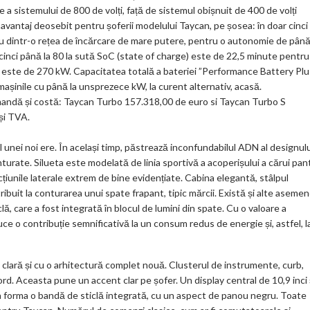
a sistemului de 800 de volți, față de sistemul obișnuit de 400 de volți
avantaj deosebit pentru șoferii modelului Taycan, pe șosea: în doar cinci
uu dintr-o rețea de încărcare de mare putere, pentru o autonomie de până
cinci până la 80 la sută SoC (state of charge) este de 22,5 minute pentru
re este de 270 kW. Capacitatea totală a bateriei ”Performance Battery Plu
mașinile cu până la unsprezece kW, la curent alternativ, acasă.
andă și costă: Taycan Turbo 157.318,00 de euro si Taycan Turbo S
și TVA.
 unei noi ere. În același timp, păstrează inconfundabilul ADN al designulu
onturate. Silueta este modelată de linia sportivă a acoperișului a cărui pan
țiunile laterale extrem de bine evidențiate. Cabina elegantă, stâlpul
tribuit la conturarea unui spate frapant, tipic mărcii. Există și alte aseme
ă, care a fost integrată în blocul de lumini din spate. Cu o valoare a
ce o contribuție semnificativă la un consum redus de energie și, astfel, l
clară și cu o arhitectură complet nouă. Clusterul de instrumente, curb,
ord. Aceasta pune un accent clar pe șofer. Un display central de 10,9 inci 
a forma o bandă de sticlă integrată, cu un aspect de panou negru. Toate