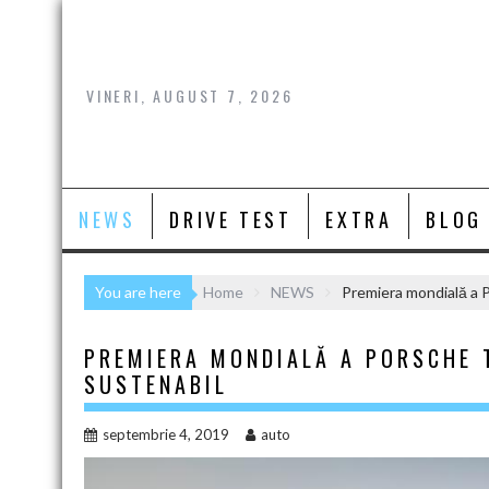
Skip
to
content
VINERI, AUGUST 7, 2026
NEWS
DRIVE TEST
EXTRA
BLOG
You are here
Home
NEWS
Premiera mondială a P
PREMIERA MONDIALĂ A PORSCHE 
SUSTENABIL
septembrie 4, 2019
auto