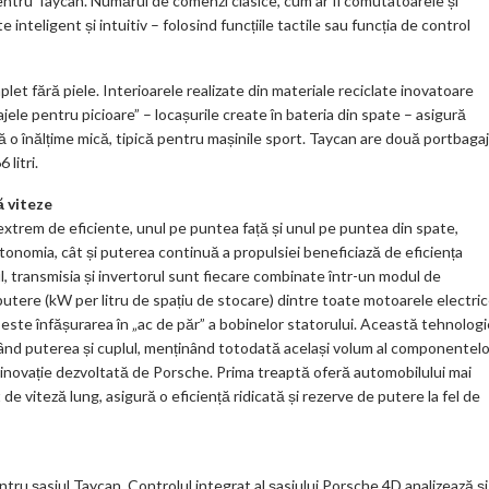
entru Taycan. Numărul de comenzi clasice, cum ar fi comutatoarele și
 inteligent și intuitiv – folosind funcțiile tactile sau funcția de control
et fără piele. Interioarele realizate din materiale reciclate inovatoare
ajele pentru picioare” – locașurile create în bateria din spate – asigură
bă o înălțime mică, tipică pentru mașinile sport. Taycan are două portbagaj
 litri.
ă viteze
trem de eficiente, unul pe puntea față și unul pe puntea din spate,
utonomia, cât și puterea continuă a propulsiei beneficiază de eficiența
 transmisia și invertorul sunt fiecare combinate într-un modul de
tere (kW per litru de spațiu de stocare) dintre toate motoarele electri
 este înfășurarea în „ac de păr” a bobinelor statorului. Această tehnologi
când puterea și cuplul, menținând totodată același volum al componentelo
inovație dezvoltată de Porsche. Prima treaptă oferă automobilului mai
de viteză lung, asigură o eficiență ridicată și rezerve de putere la fel de
tru șasiul Taycan. Controlul integrat al șasiului Porsche 4D analizează și