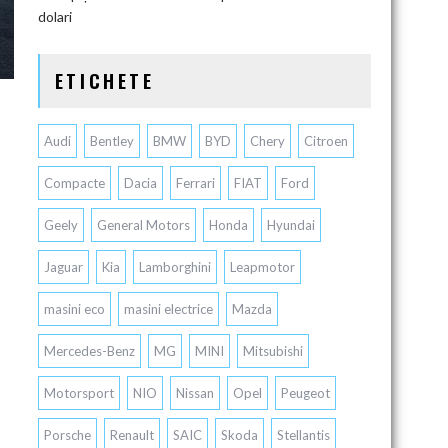
dolari
ETICHETE
Audi
Bentley
BMW
BYD
Chery
Citroen
Compacte
Dacia
Ferrari
FIAT
Ford
Geely
General Motors
Honda
Hyundai
Jaguar
Kia
Lamborghini
Leapmotor
masini eco
masini electrice
Mazda
Mercedes-Benz
MG
MINI
Mitsubishi
Motorsport
NIO
Nissan
Opel
Peugeot
Porsche
Renault
SAIC
Skoda
Stellantis