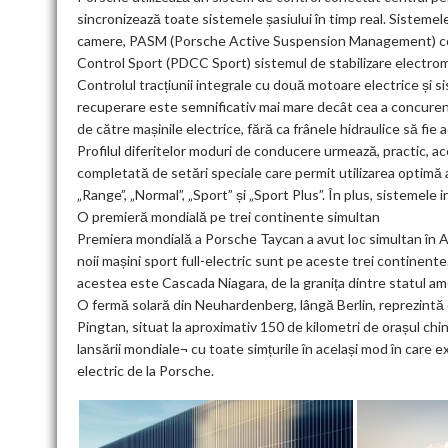
sincronizează toate sistemele șasiului în timp real. Sisteme
camere, PASM (Porsche Active Suspension Management) cont
Control Sport (PDCC Sport) sistemul de stabilizare electro
Controlul tracțiunii integrale cu două motoare electrice și 
recuperare este semnificativ mai mare decât cea a concurențe
de către mașinile electrice, fără ca frânele hidraulice să fie a
Profilul diferitelor moduri de conducere urmează, practic, ac
completată de setări speciale care permit utilizarea optimă 
„Range”, „Normal”, „Sport” și „Sport Plus”. În plus, sistemele 
O premieră mondială pe trei continente simultan
Premiera mondială a Porsche Taycan a avut loc simultan în A
noii mașini sport full-electric sunt pe aceste trei continente
acestea este Cascada Niagara, de la granița dintre statul am
O fermă solară din Neuhardenberg, lângă Berlin, reprezintă e
Pingtan, situat la aproximativ 150 de kilometri de orașul chin
lansării mondiale¬ cu toate simțurile în același mod în care 
electric de la Porsche.