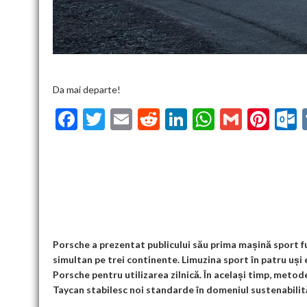
Da mai departe!
F
T
E
R
Li
W
G
Pi
ac
w
m
e
n
h
m
nt
u
e
itt
ai
d
ke
at
ai
er
l
b
er
l
di
dI
s
l
es
o
t
n
A
t
k
o
p
k
p
Porsche a prezentat publicului său prima mașină sport f
simultan pe trei continente. Limuzina sport în patru uși 
Porsche pentru utilizarea zilnică. În același timp, meto
Taycan stabilesc noi standarde în domeniul sustenabilității