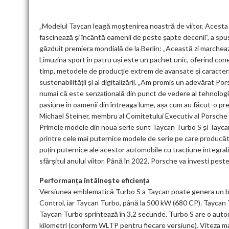
„Modelul Taycan leagă moștenirea noastră de viitor. Acesta
fascinează și încântă oamenii de peste șapte decenii”, a sp
găzduit premiera mondială de la Berlin: „Această zi marcheaz
Limuzina sport în patru uși este un pachet unic, oferind conec
timp, metodele de producție extrem de avansate și caracteri
sustenabilității și al digitalizării. „Am promis un adevărat P
numai că este senzațională din punct de vedere al tehnologie
pasiune în oamenii din întreaga lume, așa cum au făcut-o pre
Michael Steiner, membru al Comitetului Executiv al Porsche
Primele modele din noua serie sunt Taycan Turbo S și Tayc
printre cele mai puternice modele de serie pe care producăt
puțin puternice ale acestor automobile cu tracțiune integrală
sfârșitul anului viitor. Până în 2022, Porsche va investi pest
Performanța întâlnește eficiența
Versiunea emblematică Turbo S a Taycan poate genera un b
Control, iar Taycan Turbo, până la 500 kW (680 CP). Taycan T
Taycan Turbo sprintează în 3,2 secunde. Turbo S are o auton
kilometri (conform WLTP pentru fiecare versiune). Viteza m