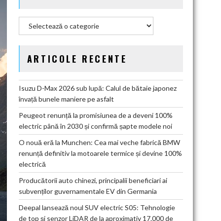
Categorii
ARTICOLE RECENTE
Isuzu D-Max 2026 sub lupă: Calul de bătaie japonez
învață bunele maniere pe asfalt
Peugeot renunță la promisiunea de a deveni 100%
electric până în 2030 și confirmă șapte modele noi
O nouă eră la Munchen: Cea mai veche fabrică BMW
renunță definitiv la motoarele termice și devine 100%
electrică
Producătorii auto chinezi, principalii beneficiari ai
subvenților guvernamentale EV din Germania
Deepal lansează noul SUV electric S05: Tehnologie
de top și senzor LiDAR de la aproximativ 17.000 de