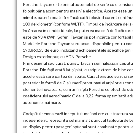
Porsche Taycan este primul automobil de serie cu o tensiune 
folosit până acum pentru mașinile electrice. Acesta este un 
minute, bateria poate fi reîncărcată folosind curent contin
100 de kilometri (conform WLTP). Timpul de încărcare de la 
încărcarea în condiții ideale, iar puterea maximă de încărca
este de 93,4 kWh. Șoferii Taycan își pot încărca confortabil 
Modelele Porsche Taycan sunt acum disponibile pentru com
190.860,53 de euro, incluzând echipamentele specifice țării 
Design exterior pur, cu ADN Porsche
Prin designul său curat, purist, Taycan semnalează începutul
Porsche. Din față arată lat și plat, cu aripi extrem de bine c
accelerează spre partea din spate. Caracteristice sunt și sec
posterior în formă de C și umerii pronunțați ai aripilor au con
elemente inovatoare, cum ar fi sigla Porsche cu efect de sticl
coeficientului aerodinamic C de la 0,22, forma optimizată adu
autonomie mai mare.
Cockpitul semnalează începutul unei noi ere cu structura sa 
independent, reprezintă cel mai înalt punct al tabloului de b
un display pentru pasageri opțional sunt combinate pentru 