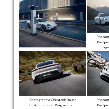
Photogr
Postpro
www
Photography: Christoph Bauer
Photogr
Postproduction: Wagnerchic –
Postpro