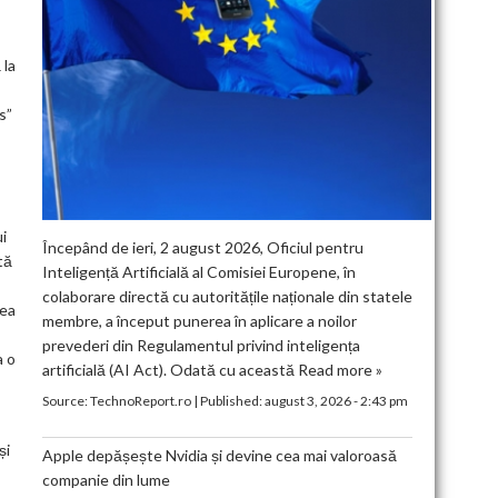
 la
s”
i
Începând de ieri, 2 august 2026, Oficiul pentru
tă
Inteligență Artificială al Comisiei Europene, în
colaborare directă cu autoritățile naționale din statele
nea
membre, a început punerea în aplicare a noilor
prevederi din Regulamentul privind inteligența
a o
artificială (AI Act). Odată cu această
Read more »
Source:
TechnoReport.ro
|
Published:
august 3, 2026 - 2:43 pm
și
Apple depășește Nvidia și devine cea mai valoroasă
companie din lume