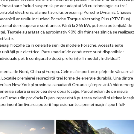
le inovatoare includ suspensia pe aer adaptativă cu tehnologie cu trei
rolul electronic al amortizorului, precum și Porsche Dynamic Chassis
mecanică antiruliu incluzând Porsche Torque Vectoring Plus (PTV Plus).
sistemul de recuperare sunt unice. Până la 265 kW, puterea potențială de
i. Testele au arătat că aproximativ 90% din frânarea zilnică se realizea
ctivate.
eeași filozofie ca în celelalte serii de modele Porsche. Aceasta este
a unității pur electrice. Patru moduri de conducere sunt disponibile:
individuale pot fi configurate după preferințe, în modul „Individual”.
merica de Nord, China și Europa. Cele mai importante piețe de vânzare al
. Locațiile premierei reprezintă trei forme de energie durabilă. Una dintre
erican New York și provincia canadiană Ontario, și reprezintă hidroenergi
nergia solară și este cea de-a doua locație. Parcul eolian de pe insula
ez Fuzhou din provincia Fujian, reprezintă puterea eoliană și ultima locați
experimentăm livrarea puterii impresionante a primei mașini sport full-