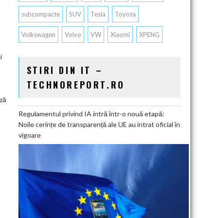
subcompacte
SUV
Tesla
Toyota
Volkswagen
Volvo
VW
Xiaomi
XPENG
i
STIRI DIN IT –
TECHNOREPORT.RO
ază
Regulamentul privind IA intră într-o nouă etapă:
Noile cerințe de transparență ale UE au intrat oficial în
vigoare