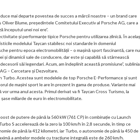
m
ar
 duce mai departe povestea de succes a mărcii noastre – un brand care
ks
us Oliver Blume, președintele Comitetului Executiv al Porsche AG, care a
ă începutul unei noi ere”.
tivitate și performanțe tipice Porsche pentru utilizarea zilnică. În acelaș
sticile modelului Taycan stabilesc noi standarde în domeniul
orsche pentru epoca electromobilității – o mașină sport fascinantă, care nu
i și dinamicii sale de conducere, dar este și capabilă să stârnească
decesorii săi legendari. Acum, am îndeplinit această promisiune”, sublini
 AG – Cercetare și Dezvoltare.
an Turbo. Acestea sunt modelele de top Porsche E-Performance și sunt
orul de mașini sport le are în prezent în gama de produse. Variante mai
 vor urma anul acesta. Primul derivat va fi Taycan Cross Turismo, la
e șase miliarde de euro în electromobilitate.
oost de putere de până la 560 kW (761 CP) în combinație cu Launch
urbo S accelerează de la zero la 100 km/h în 2,8 secunde, în timp ce
omie de până la 412 kilometri, iar Turbo, o autonomie de până la 450 de
aximă a ambelor modele cu tracțiune integrală este de 260 km/h.