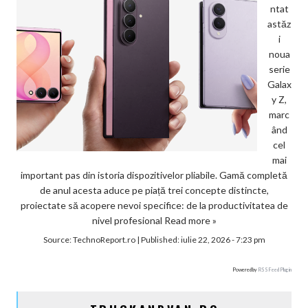
ntat
astăz
i
noua
serie
Galax
y Z,
marc
ând
cel
mai
important pas din istoria dispozitivelor pliabile. Gamă completă
de anul acesta aduce pe piață trei concepte distincte,
proiectate să acopere nevoi specifice: de la productivitatea de
nivel profesional
Read more »
Source:
TechnoReport.ro
|
Published:
iulie 22, 2026 - 7:23 pm
Powered by
RSS Feed Plugin