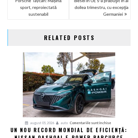
Porsche Taycan: Mașină
diesel în UE s-a prăbuşit în al
ÎN
sport, reproiectată
doilea trimestru, cu excepţia
ARTICOLE
sustenabil
Germaniei
RELATED POSTS
pentru
august 05, 2026
auto
Comentariile sunt închise
UN NOU RECORD MONDIAL DE EFICIENȚĂ:
Un
NISSAN QASHQAI E-POWER PARCURGE
nou