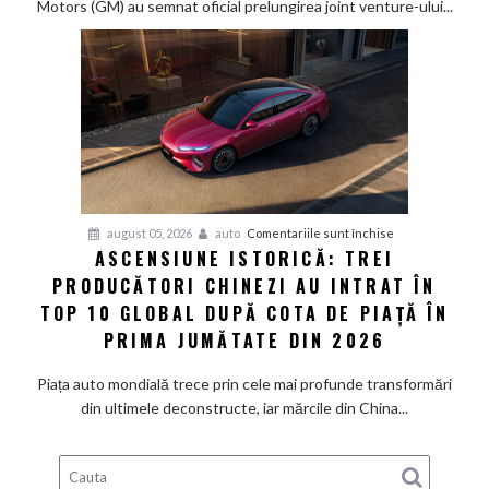
Motors (GM) au semnat oficial prelungirea joint venture-ului...
și
General
Motors
își
extind
parteneriatul
din
China
cu
pentru
august 05, 2026
auto
Comentariile sunt închise
încă
ASCENSIUNE ISTORICĂ: TREI
Ascensiune
20
PRODUCĂTORI CHINEZI AU INTRAT ÎN
istorică:
de
Trei
TOP 10 GLOBAL DUPĂ COTA DE PIAȚĂ ÎN
ani,
producători
PRIMA JUMĂTATE DIN 2026
până
chinezi
în
au
Piața auto mondială trece prin cele mai profunde transformări
2047
intrat
din ultimele deconstructe, iar mărcile din China...
în
Top
10