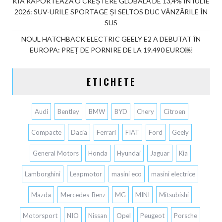
KIA RAPORTEAZĂ O CREȘTERE GLOBALĂ DE 13,4% ÎN IULIE
2026: SUV-URILE SPORTAGE ȘI SELTOS DUC VÂNZĂRILE ÎN
SUS
NOUL HATCHBACK ELECTRIC GEELY E2 A DEBUTAT ÎN
EUROPA: PREȚ DE PORNIRE DE LA 19.490 EURO￼
ETICHETE
Audi
Bentley
BMW
BYD
Chery
Citroen
Compacte
Dacia
Ferrari
FIAT
Ford
Geely
General Motors
Honda
Hyundai
Jaguar
Kia
Lamborghini
Leapmotor
masini eco
masini electrice
Mazda
Mercedes-Benz
MG
MINI
Mitsubishi
Motorsport
NIO
Nissan
Opel
Peugeot
Porsche