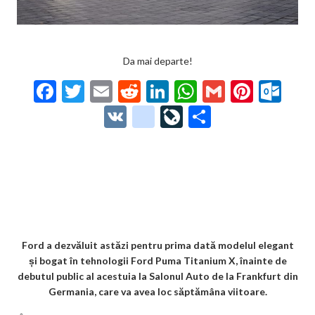
Da mai departe!
F
T
E
R
Li
W
G
Pi
O
ac
w
m
e
n
h
m
nt
ut
V
g
Li
P
e
itt
ai
d
ke
at
ai
er
lo
K
o
ve
ar
b
er
l
di
dI
s
l
es
o
o
Jo
ta
o
t
n
A
t
k.
gl
ur
je
o
p
co
e_
n
az
k
p
m
b
al
ă
o
Ford a dezvăluit astăzi pentru prima dată modelul elegant
și bogat în tehnologii Ford Puma Titanium X, înainte de
o
debutul public al acestuia la Salonul Auto de la Frankfurt din
k
Germania, care va avea loc săptămâna viitoare.