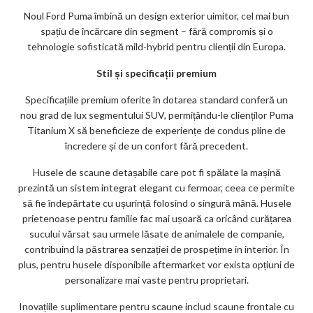
Noul Ford Puma îmbină un design exterior uimitor, cel mai bun
spațiu de încărcare din segment – fără compromis și o
tehnologie sofisticată mild-hybrid pentru clienții din Europa.
Stil și specificații premium
Specificațiile premium oferite în dotarea standard conferă un
nou grad de lux segmentului SUV, permițându-le clienților Puma
Titanium X să beneficieze de experiențe de condus pline de
încredere și de un confort fără precedent.
Husele de scaune detașabile care pot fi spălate la mașină
prezintă un sistem integrat elegant cu fermoar, ceea ce permite
să fie îndepărtate cu ușurință folosind o singură mână. Husele
prietenoase pentru familie fac mai ușoară ca oricând curățarea
sucului vărsat sau urmele lăsate de animalele de companie,
contribuind la păstrarea senzației de prospețime in interior. În
plus, pentru husele disponibile aftermarket vor exista opțiuni de
personalizare mai vaste pentru proprietari.
Inovațiile suplimentare pentru scaune includ scaune frontale cu