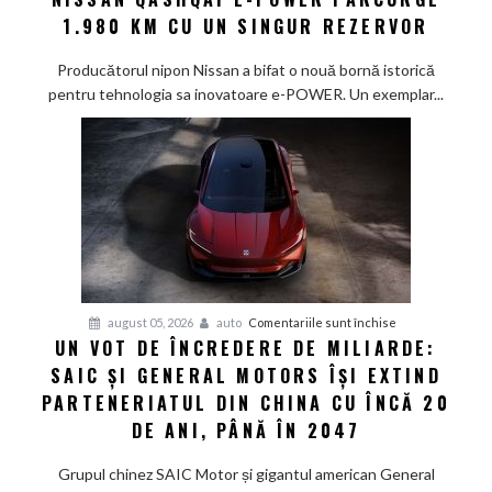
record
1.980 KM CU UN SINGUR REZERVOR
mondial
de
Producătorul nipon Nissan a bifat o nouă bornă istorică
eficiență:
pentru tehnologia sa inovatoare e-POWER. Un exemplar...
Nissan
Qashqai
e-
POWER
parcurge
1.980
km
cu
un
pentru
august 05, 2026
auto
Comentariile sunt închise
singur
UN VOT DE ÎNCREDERE DE MILIARDE:
Un
rezervor
SAIC ȘI GENERAL MOTORS ÎȘI EXTIND
vot
de
PARTENERIATUL DIN CHINA CU ÎNCĂ 20
încredere
DE ANI, PÂNĂ ÎN 2047
de
miliarde:
Grupul chinez SAIC Motor și gigantul american General
SAIC