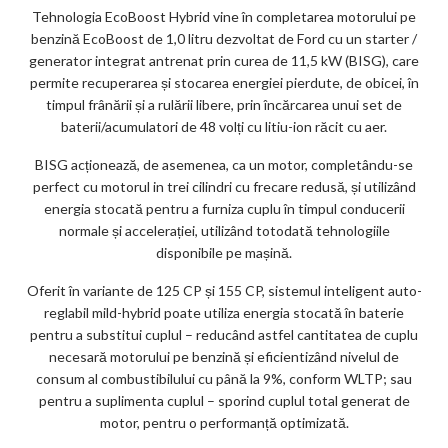
Tehnologia EcoBoost Hybrid vine în completarea motorului pe
benzină EcoBoost de 1,0 litru dezvoltat de Ford cu un starter /
generator integrat antrenat prin curea de 11,5 kW (BISG), care
permite recuperarea și stocarea energiei pierdute, de obicei, în
timpul frânării și a rulării libere, prin încărcarea unui set de
baterii/acumulatori de 48 volți cu litiu-ion răcit cu aer.
BISG acționează, de asemenea, ca un motor, completându-se
perfect cu motorul in trei cilindri cu frecare redusă, și utilizând
energia stocată pentru a furniza cuplu în timpul conducerii
normale și accelerației, utilizând totodată tehnologiile
disponibile pe mașină.
Oferit în variante de 125 CP și 155 CP, sistemul inteligent auto-
reglabil mild-hybrid poate utiliza energia stocată în baterie
pentru a substitui cuplul – reducând astfel cantitatea de cuplu
necesară motorului pe benzină și eficientizând nivelul de
consum al combustibilului cu până la 9%, conform WLTP; sau
pentru a suplimenta cuplul – sporind cuplul total generat de
motor, pentru o performanță optimizată.