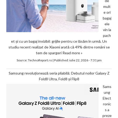
de
mult
e ori
bagaj
ele
vin la
pach
et și cu un bagaj invizibil: grijile pentru ce lăsăm în urmă. Un
studiu recent realizat de Xiaomi arată că 49% dintre români se
tem de spargeri
Read more »
Source:
TechnoReport.ro
|
Published:
iulie 22, 2026 - 7:31 pm
Samsung revoluționează seria pliabilă: Debutul noilor Galaxy Z
Fold8 Ultra, Fold8 și Flip8
Sams
ung
Elect
ronic
s a
preze