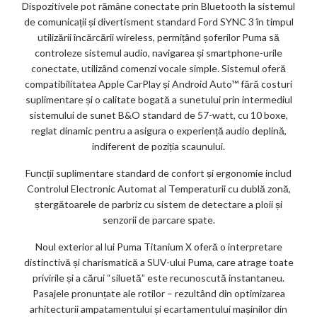
Dispozitivele pot rămâne conectate prin Bluetooth la sistemul
de comunicații și divertisment standard Ford SYNC 3 în timpul
utilizării încărcării wireless, permițând șoferilor Puma să
controleze sistemul audio, navigarea și smartphone-urile
conectate, utilizând comenzi vocale simple. Sistemul oferă
compatibilitatea Apple CarPlay și Android Auto™ fără costuri
suplimentare și o calitate bogată a sunetului prin intermediul
sistemului de sunet B&O standard de 57-watt, cu 10 boxe,
reglat dinamic pentru a asigura o experiență audio deplină,
indiferent de poziția scaunului.
Funcții suplimentare standard de confort și ergonomie includ
Controlul Electronic Automat al Temperaturii cu dublă zonă,
ștergătoarele de parbriz cu sistem de detectare a ploii și
senzorii de parcare spate.
Noul exterior al lui Puma Titanium X oferă o interpretare
distinctivă și charismatică a SUV-ului Puma, care atrage toate
privirile și a cărui “siluetă” este recunoscută instantaneu.
Pasajele pronunțate ale rotilor – rezultând din optimizarea
arhitecturii ampatamentului și ecartamentului mașinilor din