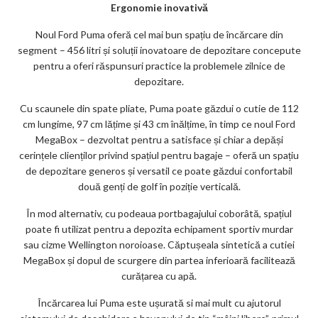
Ergonomie inovativă
Noul Ford Puma oferă cel mai bun spațiu de încărcare din
segment – 456 litri și soluții inovatoare de depozitare concepute
pentru a oferi răspunsuri practice la problemele zilnice de
depozitare.
Cu scaunele din spate pliate, Puma poate găzdui o cutie de 112
cm lungime, 97 cm lățime și 43 cm înălțime, în timp ce noul Ford
MegaBox – dezvoltat pentru a satisface și chiar a depăși
cerințele clienților privind spațiul pentru bagaje – oferă un spațiu
de depozitare generos și versatil ce poate găzdui confortabil
două genți de golf în poziție verticală.
În mod alternativ, cu podeaua portbagajului coborâtă, spațiul
poate fi utilizat pentru a depozita echipament sportiv murdar
sau cizme Wellington noroioase. Căptușeala sintetică a cutiei
MegaBox și dopul de scurgere din partea inferioară facilitează
curățarea cu apă.
Încărcarea lui Puma este ușurată si mai mult cu ajutorul