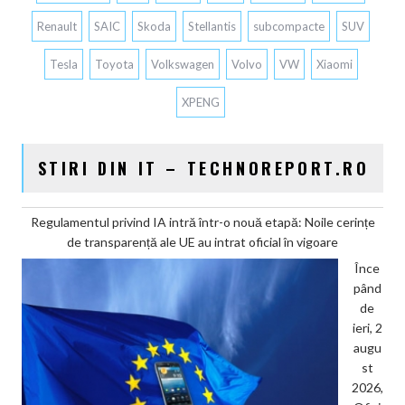
Renault
SAIC
Skoda
Stellantis
subcompacte
SUV
Tesla
Toyota
Volkswagen
Volvo
VW
Xiaomi
XPENG
STIRI DIN IT – TECHNOREPORT.RO
Regulamentul privind IA intră într-o nouă etapă: Noile cerințe
de transparență ale UE au intrat oficial în vigoare
Înce
pând
de
ieri, 2
augu
st
2026,