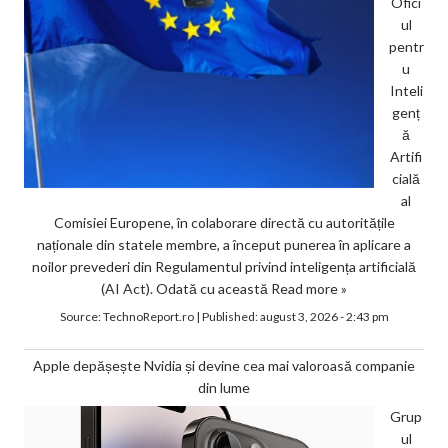
Ofici
ul
pentr
u
Inteli
genț
ă
Artifi
cială
al
Comisiei Europene, în colaborare directă cu autoritățile
naționale din statele membre, a început punerea în aplicare a
noilor prevederi din Regulamentul privind inteligența artificială
(AI Act). Odată cu această
Read more »
Source:
TechnoReport.ro
|
Published:
august 3, 2026 - 2:43 pm
Apple depășește Nvidia și devine cea mai valoroasă companie
din lume
Grup
ul