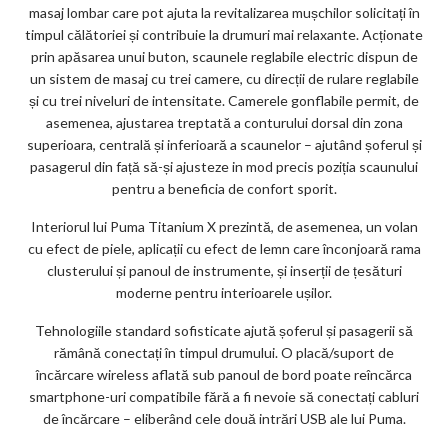
masaj lombar care pot ajuta la revitalizarea mușchilor solicitați în
timpul călătoriei și contribuie la drumuri mai relaxante. Acționate
prin apăsarea unui buton, scaunele reglabile electric dispun de
un sistem de masaj cu trei camere, cu direcții de rulare reglabile
și cu trei niveluri de intensitate. Camerele gonflabile permit, de
asemenea, ajustarea treptată a conturului dorsal din zona
superioara, centrală și inferioară a scaunelor – ajutând șoferul și
pasagerul din față să-și ajusteze in mod precis poziția scaunului
pentru a beneficia de confort sporit.
Interiorul lui Puma Titanium X prezintă, de asemenea, un volan
cu efect de piele, aplicații cu efect de lemn care înconjoară rama
clusterului și panoul de instrumente, și inserții de țesături
moderne pentru interioarele ușilor.
Tehnologiile standard sofisticate ajută șoferul și pasagerii să
rămână conectați în timpul drumului. O placă/suport de
încărcare wireless aflată sub panoul de bord poate reîncărca
smartphone-uri compatibile fără a fi nevoie să conectați cabluri
de încărcare – eliberând cele două intrări USB ale lui Puma.