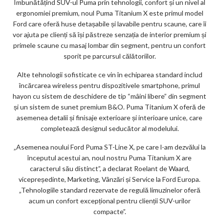
m
Îmbunătățind SUV-ul Puma prin tehnologii, confort și un nivel al
ergonomiei premium, noul Puma Titanium X este primul model
ar
Ford care oferă huse detașabile și lavabile pentru scaune, care îi
ks
vor ajuta pe clienți să își păstreze senzația de interior premium și
primele scaune cu masaj lombar din segment, pentru un confort
sporit pe parcursul călătoriilor.
Alte tehnologii sofisticate ce vin în echiparea standard includ
încărcarea wireless pentru dispozitivele smartphone, primul
hayon cu sistem de deschidere de tip “mâini libere” din segment
și un sistem de sunet premium B&O. Puma Titanium X oferă de
asemenea detalii și finisaje exterioare și interioare unice, care
completează designul seducător al modelului.
„Asemenea noului Ford Puma ST-Line X, pe care l-am dezvălui la
începutul acestui an, noul nostru Puma Titanium X are
caracterul său distinct”, a declarat Roelant de Waard,
vicepreședinte, Marketing, Vânzări și Service la Ford Europa.
„Tehnologiile standard rezervate de regulă limuzinelor oferă
acum un confort excepțional pentru clienții SUV-urilor
compacte”.