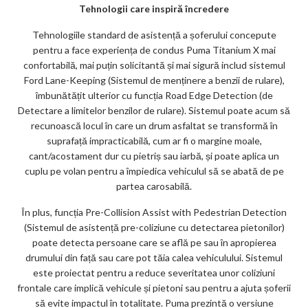
Tehnologii care inspiră încredere
Tehnologiile standard de asistență a șoferului concepute
pentru a face experiența de condus Puma Titanium X mai
confortabilă, mai puțin solicitantă și mai sigură includ sistemul
Ford Lane-Keeping (Sistemul de menținere a benzii de rulare),
îmbunătățit ulterior cu funcția Road Edge Detection (de
Detectare a limitelor benzilor de rulare). Sistemul poate acum să
recunoască locul în care un drum asfaltat se transformă în
suprafață impracticabilă, cum ar fi o margine moale,
cant/acostament dur cu pietriș sau iarbă, și poate aplica un
cuplu pe volan pentru a împiedica vehiculul să se abată de pe
partea carosabilă.
În plus, funcția Pre-Collision Assist with Pedestrian Detection
(Sistemul de asistență pre-coliziune cu detectarea pietonilor)
poate detecta persoane care se află pe sau în apropierea
drumului din față sau care pot tăia calea vehiculului. Sistemul
este proiectat pentru a reduce severitatea unor coliziuni
frontale care implică vehicule și pietoni sau pentru a ajuta șoferii
să evite impactul în totalitate. Puma prezintă o versiune