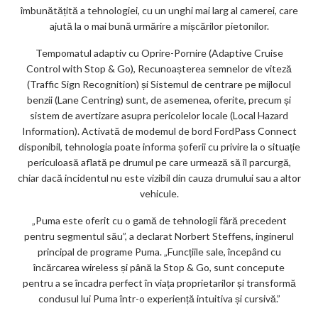
îmbunătățită a tehnologiei, cu un unghi mai larg al camerei, care
ajută la o mai bună urmărire a mișcărilor pietonilor.
Tempomatul adaptiv cu Oprire-Pornire (Adaptive Cruise
Control with Stop & Go), Recunoașterea semnelor de viteză
(Traffic Sign Recognition) și Sistemul de centrare pe mijlocul
benzii (Lane Centring) sunt, de asemenea, oferite, precum și
sistem de avertizare asupra pericolelor locale (Local Hazard
Information). Activată de modemul de bord FordPass Connect
disponibil, tehnologia poate informa șoferii cu privire la o situație
periculoasă aflată pe drumul pe care urmează să îl parcurgă,
chiar dacă incidentul nu este vizibil din cauza drumului sau a altor
vehicule.
„Puma este oferit cu o gamă de tehnologii fără precedent
pentru segmentul său”, a declarat Norbert Steffens, inginerul
principal de programe Puma. „Funcțiile sale, începând cu
încărcarea wireless și până la Stop & Go, sunt concepute
pentru a se încadra perfect în viața proprietarilor și transformă
condusul lui Puma într-o experiență intuitiva și cursivă.”