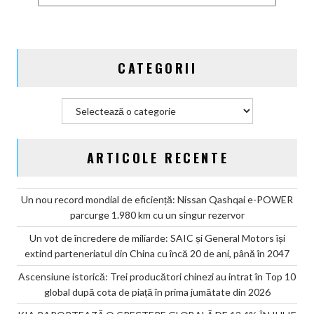
global
după
cota
de
CATEGORII
piață
în
prima
Categorii
jumătate
din
2026
ARTICOLE RECENTE
Un nou record mondial de eficiență: Nissan Qashqai e-POWER
parcurge 1.980 km cu un singur rezervor
Un vot de încredere de miliarde: SAIC și General Motors își
extind parteneriatul din China cu încă 20 de ani, până în 2047
Ascensiune istorică: Trei producători chinezi au intrat în Top 10
global după cota de piață în prima jumătate din 2026