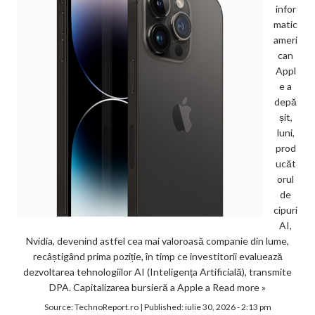
infor
matic
ameri
can
Appl
e a
depă
șit,
luni,
prod
ucăt
orul
de
cipuri
AI,
Nvidia, devenind astfel cea mai valoroasă companie din lume,
recâștigând prima poziție, în timp ce investitorii evaluează
dezvoltarea tehnologiilor AI (Inteligența Artificială), transmite
DPA. Capitalizarea bursieră a Apple a
Read more »
Source:
TechnoReport.ro
|
Published:
iulie 30, 2026 - 2:13 pm