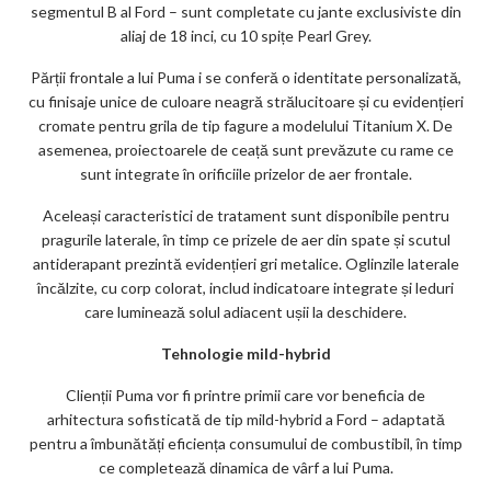
segmentul B al Ford – sunt completate cu jante exclusiviste din
aliaj de 18 inci, cu 10 spițe Pearl Grey.
Părții frontale a lui Puma i se conferă o identitate personalizată,
cu finisaje unice de culoare neagră strălucitoare și cu evidențieri
cromate pentru grila de tip fagure a modelului Titanium X. De
asemenea, proiectoarele de ceață sunt prevăzute cu rame ce
sunt integrate în orificiile prizelor de aer frontale.
Aceleași caracteristici de tratament sunt disponibile pentru
pragurile laterale, în timp ce prizele de aer din spate și scutul
antiderapant prezintă evidențieri gri metalice. Oglinzile laterale
încălzite, cu corp colorat, includ indicatoare integrate și leduri
care luminează solul adiacent ușii la deschidere.
Tehnologie mild-hybrid
Clienții Puma vor fi printre primii care vor beneficia de
arhitectura sofisticată de tip mild-hybrid a Ford – adaptată
pentru a îmbunătăți eficiența consumului de combustibil, în timp
ce completează dinamica de vârf a lui Puma.