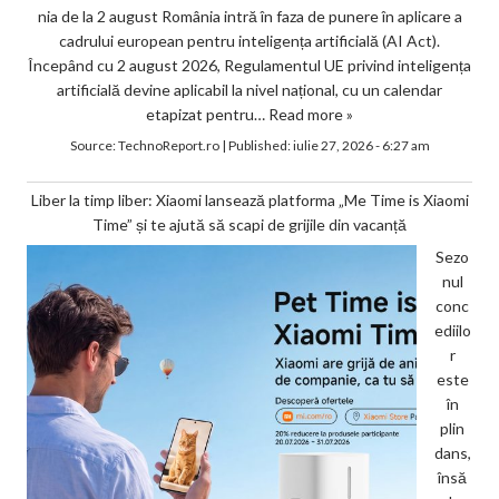
nia de la 2 august România intră în faza de punere în aplicare a
cadrului european pentru inteligența artificială (AI Act).
Începând cu 2 august 2026, Regulamentul UE privind inteligența
artificială devine aplicabil la nivel național, cu un calendar
etapizat pentru…
Read more »
Source:
TechnoReport.ro
|
Published:
iulie 27, 2026 - 6:27 am
Liber la timp liber: Xiaomi lansează platforma „Me Time is Xiaomi
Time” și te ajută să scapi de grijile din vacanță
Sezo
nul
conc
ediilo
r
este
în
plin
dans,
însă