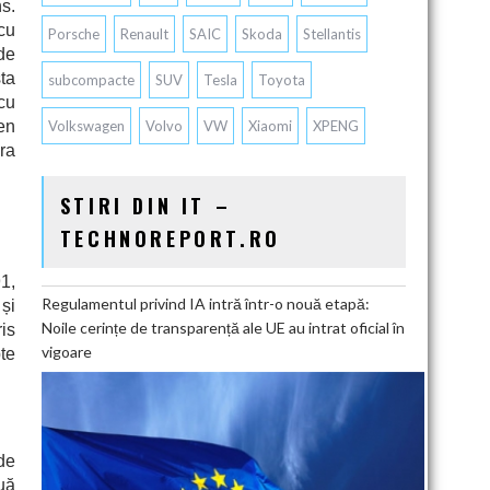
s.
 cu
Porsche
Renault
SAIC
Skoda
Stellantis
 de
sta
subcompacte
SUV
Tesla
Toyota
cu
en
Volkswagen
Volvo
VW
Xiaomi
XPENG
ra
STIRI DIN IT –
TECHNOREPORT.RO
1,
Regulamentul privind IA intră într-o nouă etapă:
 și
Noile cerințe de transparență ale UE au intrat oficial în
is
vigoare
pte
de
uă