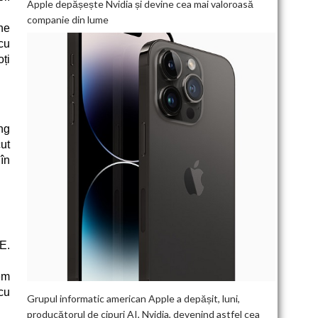
Apple depășește Nvidia și devine cea mai valoroasă
companie din lume
he
cu
ți
ng
ut
în
E.
em
 cu
Grupul informatic american Apple a depășit, luni,
producătorul de cipuri AI, Nvidia, devenind astfel cea