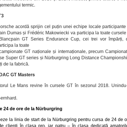
ementului termic.
T3
Porsche acord
ă
sprijin cel puțin unei echip
e
local
e participante
omain Dumas și Frédéric Makowiecki va participa la toate cursele
La Blancpain GT Series Endurance Cup, cei trei vor împărți, 
ticipa la toate
 campionate GT naționale și internaționale, precum Campionat
ese Super GT series și Nürburgring Long Distance Championshi
i de la fabrică.
ADAC GT Masters
torul Le Mans revine în cursele GT în sezonul 2018. Unindu-
ernhard.
e 24 de ore de la Nürburgring
ieze la linia de start de la Nürburgring pentru cursa de 24 de o
 clienți în clasa pro, iar patru – în clasa dedicată amatorilo