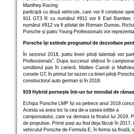
Manthey Racing
participă cu dou
ă
vehicule, care vor fi conduse spre l
911 GT3 R cu numărul #911 vor fi Earl Bamber, La
numărul #912 va fi pilotat de Romain Dumas, Richard
Porsche și patru Young Professionals vor reprezent
Porsche își extinde programul de dezvoltare pentr
În sezonul 2018, patru tineri piloți talentați vor p
Professionals”. Dupa succesul obținut în campion
următorul pas în carieră. Matteo Cairoli și Mathi
cursele GT, în primul lor sezon ca tineri piloți Porsche,
constructorul auto german și în 2018.
919 Hybrid pornește într-un tur mondial de r
ă
mas
Echipa Porsche LMP își va petrece anul 2018 conce
Acesta va avea loc la cea de-a șasea ediție a
campionatului, care va demara la finalul lui 2019. 
de propulsie. Primii pași au fost deja făcuți în 2017, 
vehiculul Porsche de Formula E, în forma sa finală, 