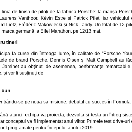
inia de finish de piloți de la fabric
a Porsche
: la manșa Porsc
urens Vanthoor, Kévin Estre și Patrick Pilet, iar vehiculul 
 Lietz, Frédéric Makowiecki și Nick Tandy. Un total de 13 pilo
a marca germană la Eifel Marathon, pe 12/13 mai.
u tineri
articipa la curse din întreaga lume, în calitate de ”Porsche You
atele de brand Porsche, Dennis Olsen și Matt Campbell au făc
eu Jaminet au obținut, de asemenea, performanțe remarcabile 
 și vor fi susținuți de
 bun
ntrându-se pe noua sa misiune: debutul cu succes în Formula 
Pân
ă
atunci, echipa va proiecta, dezvolta și testa un întreg sist
iar conceptul va fi implementat anul viitor. Primele test drive-uri
sunt programat
e
pentru începutul anului 2019.