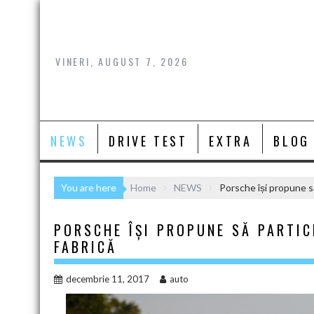
Skip
to
content
VINERI, AUGUST 7, 2026
NEWS
DRIVE TEST
EXTRA
BLOG
You are here
Home
NEWS
Porsche își propune să
PORSCHE ÎȘI PROPUNE SĂ PARTIC
FABRICĂ
decembrie 11, 2017
auto