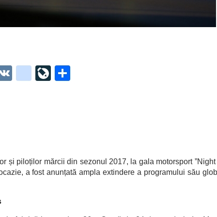
O
V
g
Li
P
t
K
o
ve
ar
o
o
Jo
ta
o
gl
ur
je
.
e_
n
az
co
b
al
ă
m
o
or și piloților mărcii din sezonul 2017, la gala motorsport ”Night
cazie, a fost anunțată ampla extindere a programului s
ă
u glob
o
k
s
m