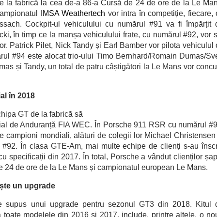
 la fabric
ă
la cea de-a 86-a Curs
ă
de 24 de ore de la Le Man
ar
Campionatul
IMSA Weathertech
vor intra în competiție, fiecare,
ks
ssach. Cockpit-ul vehiculului cu numărul #91 va fi împ
ă
rțit
ki, în timp ce la manșa vehiculului frate, cu num
ă
rul #92, vor 
. Patrick Pilet, Nick Tandy și Earl Bamber vor pilota vehiculul 
ul #94 este alocat trio-ului Timo Bernhard/Romain Dumas/Sv
as și Tandy, un total de patru câștig
ă
tori la Le Mans vor concu
l în 2018
chipa GT de la fabrică să
ial de Anduranță FIA WEC. În Porsche 911 RSR cu numărul #9
de campioni mondiali, alături de colegii lor Michael Christensen
l #92. În clasa GTE-Am, mai multe echipe de clienți s-au înscr
u specificații din 2017. În total, Porsche a vândut clienților șa
24 de ore de la Le Mans și campionatul european Le Mans.
ește un upgrade
e supus unui upgrade pentru sezonul GT3 din 2018. Kitul 
a toate modelele din 2016 și 2017, include, printre altele, o no