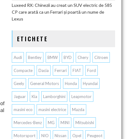
Luxeed RX: Chinezii au creat un SUV electric de 585
CP care arată ca un Ferrari și poartă un nume de
Lexus
ETICHETE
Audi
Bentley
BMW
BYD
Chery
Citroen
Compacte
Dacia
Ferrari
FIAT
Ford
Geely
General Motors
Honda
Hyundai
Jaguar
Kia
Lamborghini
Leapmotor
 of
masini eco
masini electrice
Mazda
al
Mercedes-Benz
MG
MINI
Mitsubishi
Motorsport
NIO
Nissan
Opel
Peugeot