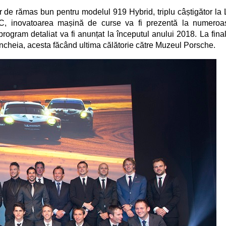
r de r
ă
mas bun pentru modelul 919 Hybrid, triplu câștigător la 
C, inovatoarea mașină de curse va fi prezentă la numeroa
rogram detaliat va fi anunțat la începutul anului 2018. La final
a încheia, acesta făcând ultima călătorie către Muzeul Porsche.