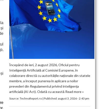
 la
 și
de
ul
p,
Începând de ieri, 2 august 2026, Oficiul pentru
Inteligență Artificială al Comisiei Europene, în
și
colaborare directă cu autoritățile naționale din statele
membre, a început punerea în aplicare a noilor
prevederi din Regulamentul privind inteligența
artificială (AI Act). Odată cu această
Read more »
Source:
TechnoReport.ro
|
Published:
august 3, 2026 - 2:43 pm
re
r.