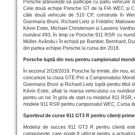
Porsche plănuiește s
ă
participe cu patru vehicule de
Cele dou
ă
echipe Porsche GT de la FIA WEC și 
câte două vehicule de 510 CP, construite în Wei
Gianmaria Bruni, Richard Lietz și Frédéric Makowiec
Kévin Estre, Michael Christensen și Laurens Vanthoor
numărul #93, în timp ce Porsche 911 RSR cu număr
Müller. Avându-i în echipă pe Bamber, Bernhard, Dum
din partea echipei Porsche la cursa din 2018.
Porsche lupt
ă
din nou pentru campionatul mondia
Î
n sezonul 2018/2019, Porsche își trimite, din nou, e
concureze la clasa GTE-Pro a Campionatului Mond
Gianmaria Bruni și Richard Lietz lupt
ă
pentru titlul 
Kévin Estre, aflați la manșa vehiculului cu număru
pentru un loc în grila de start cu modelul 911 RSR, c
modele 911 RSR pentru campionatul WEC, Cursa de 
Sportivul de curse 911 GT3 R pentru clienți prim
Modelul de succes 911 GT3 R pentru clienți est
componente, care poate fi utilizat pentru a actualiz