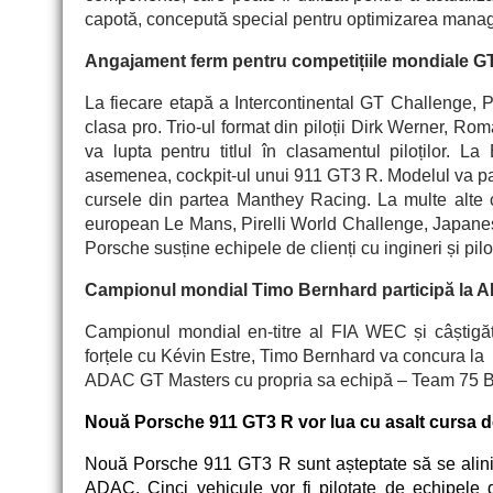
capotă, concepută special pentru optimizarea manag
Angajament ferm pentru competițiile mondiale G
La fiecare etapă a Intercontinental GT Challenge, 
clasa
pro. Trio-ul format din piloții Dirk Werner, R
va lupta pentru titlul în clasamentul piloților. 
asemenea, cockpit-ul unui 911 GT3 R. Modelul va par
cursele din partea Manthey Racing. La multe alte
european Le Mans, Pirelli World Challenge, Japan
Porsche susține echipele de clienți cu ingineri și piloț
Campionul mondial Timo Bernhard participă la 
Campionul mondial en-titre al FIA WEC și câștig
ă
forțele cu Kévin Estre, Timo Bernhard va concura la
ADAC GT Masters cu propria sa echip
ă
– Team 75 B
Nouă Porsche 911 GT3 R vor lua cu asalt cursa d
Nouă Porsche 911 GT3 R sunt așteptate s
ă
se alin
ADAC. Cinci vehicule vor fi pilotate de echipele de