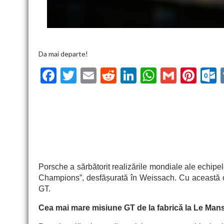
Da mai departe!
F
T
E
R
Li
W
G
Pi
ac
w
m
e
n
h
m
nt
u
e
itt
ai
d
ke
at
ai
er
l
b
er
l
di
dI
s
l
es
o
t
n
A
t
k
o
p
k
p
Porsche a sărbătorit realiz
ă
rile mondiale ale echipel
Champions”, desfășurată în Weissach. Cu aceast
ă
o
GT.
Cea mai mare misiune GT de la fabric
ă
la Le Man