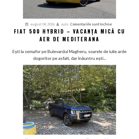
asfalt
pentru
august 04, 2026
auto
Comentariile sunt închise
FIAT 500 HYBRID – VACANȚA MICĂ CU
Fiat
AER DE MEDITERANA
500
Hybrid
Ești la semafor pe Bulevardul Magheru, soarele de iulie arde
–
dogoritor pe asfalt, dar înăuntru ești...
vacanța
mică
cu
aer
de
Mediterana