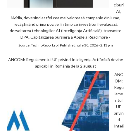
cipuri
AI,
Nvidia, devenind astfel cea mai valoroasă companie din lume,
recâștigând prima poziție, în timp ce investitorii evaluează
dezvoltarea tehnologiilor AI (Inteligența Artificială), transmite
DPA. Capitalizarea bursieră a Apple a
Read more »
Source:
TechnoReport.ro
|
Published:
iulie 30, 2026 - 2:13 pm
ANCOM: Regulamentul UE privind Inteligența Artificială devine
aplicabil în România de la 2 august
ANC
OM:
Regu
lame
ntul
UE
privin
d
Inteli