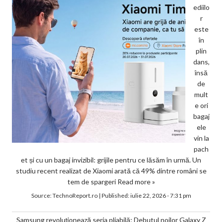
ediilo
r
este
în
plin
dans,
însă
de
mult
e ori
bagaj
ele
vin la
pach
et și cu un bagaj invizibil: grijile pentru ce lăsăm în urmă. Un
studiu recent realizat de Xiaomi arată că 49% dintre români se
tem de spargeri
Read more »
Source:
TechnoReport.ro
|
Published:
iulie 22, 2026 - 7:31 pm
Samsung revoluționează seria pliabilă: Debutul noilor Galaxy Z