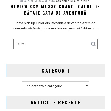
pentru
august 03, 2026
auto
Comentariile sunt închise
REVIEW KGM MUSSO GRAND: CALUL DE
Review
BĂTAIE GATA DE AVENTURĂ
KGM
Musso
Piața pick-up-urilor din România a devenit extrem de
Grand:
competitivă, însă puține modele reușesc să îmbine cu...
Calul
de
bătaie
gata
de
aventură
CATEGORII
Categorii
ARTICOLE RECENTE