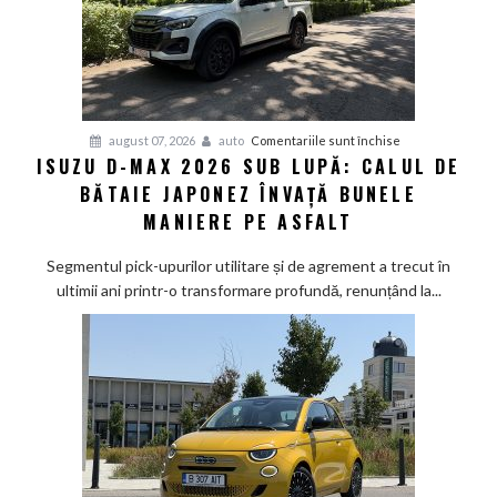
pentru
august 07, 2026
auto
Comentariile sunt închise
ISUZU D-MAX 2026 SUB LUPĂ: CALUL DE
Isuzu
BĂTAIE JAPONEZ ÎNVAȚĂ BUNELE
D-
Max
MANIERE PE ASFALT
2026
sub
Segmentul pick-upurilor utilitare și de agrement a trecut în
lupă:
ultimii ani printr-o transformare profundă, renunțând la...
Calul
de
bătaie
japonez
învață
bunele
maniere
pe