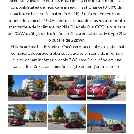
simultan 2 mașini electrice. Kaufland au și ei în București stații
cu posibilitatea de încărcare în regim Fast Charge (0-80% din
capacitatea bateriei în mai puțin de 1h). Stația deservește toate
tipurile de vehicule 100% electrice și hibride plug-in, atât pentru
standardele de încărcare rapidă (CHAdeMO și CCS) la o putere
de 20kWh, cât și pentru încărcare în curent alternativ (type 2) la
o putere de 22kWh.
Și Ikea are astfel de stații de încărcare, accesul este puțin mai
complicat, deoarece trebuiesc activate din zona de informații
clienți, dar am încărcat și acolo ZOE cam 2 ore, când am luat
pauza de prânz și am cumpărat niște decorațiuni interioare.