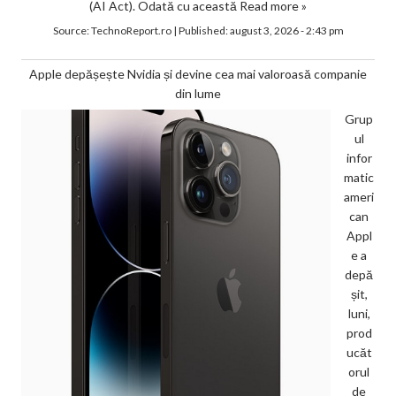
(AI Act). Odată cu această
Read more »
Source:
TechnoReport.ro
|
Published:
august 3, 2026 - 2:43 pm
Apple depășește Nvidia și devine cea mai valoroasă companie
din lume
Grup
ul
infor
matic
ameri
can
Appl
e a
depă
șit,
luni,
prod
ucăt
orul
de