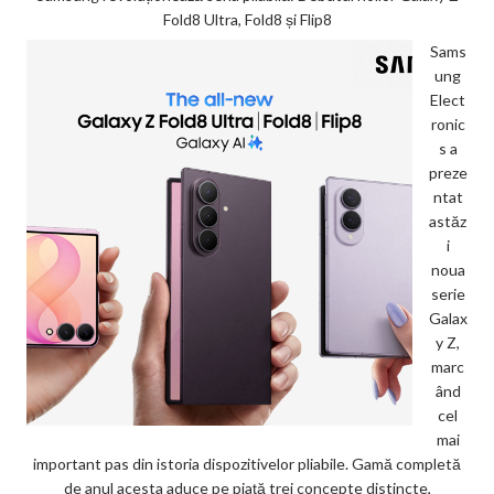
Fold8 Ultra, Fold8 și Flip8
Sams
ung
Elect
ronic
s a
preze
ntat
astăz
i
noua
serie
Galax
y Z,
marc
ând
cel
mai
important pas din istoria dispozitivelor pliabile. Gamă completă
de anul acesta aduce pe piață trei concepte distincte,