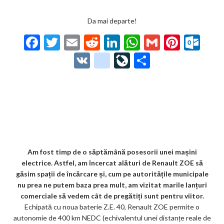
Da mai departe!
F
T
E
R
Li
W
G
Pi
O
ac
w
m
e
n
h
m
nt
ut
V
g
Li
P
e
itt
ai
d
ke
at
ai
er
lo
K
o
ve
ar
b
er
l
di
dI
s
l
es
o
o
Jo
ta
o
t
n
A
t
k.
gl
ur
je
o
p
co
e_
n
az
k
p
m
b
al
ă
o
Am fost timp de o săptămână posesorii unei mașini
electrice. Astfel, am încercat alături de Renault ZOE să
o
găsim spații de încărcare și, cum pe autoritățile municipale
k
nu prea ne putem baza prea mult, am vizitat marile lanțuri
comerciale să vedem cât de pregătiți sunt pentru viitor.
m
Echipată cu noua baterie Z.E. 40, Renault ZOE permite o
ar
autonomie de 400 km NEDC (echivalentul unei distanțe reale de