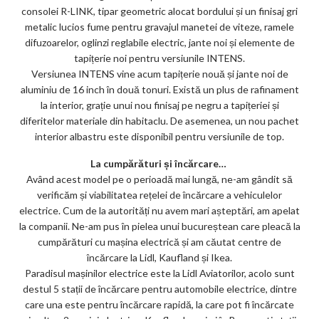
consolei R-LINK, tipar geometric alocat bordului și un finisaj gri
metalic lucios fume pentru gravajul manetei de viteze, ramele
difuzoarelor, oglinzi reglabile electric, jante noi și elemente de
tapițerie noi pentru versiunile INTENS.
Versiunea INTENS vine acum tapițerie nouă și jante noi de
aluminiu de 16 inch în două tonuri. Există un plus de rafinament
la interior, grație unui nou finisaj pe negru a tapițeriei și
diferitelor materiale din habitaclu. De asemenea, un nou pachet
interior albastru este disponibil pentru versiunile de top.
La cumpărături și încărcare…
Având acest model pe o perioadă mai lungă, ne-am gândit să
verificăm și viabilitatea rețelei de încărcare a vehiculelor
electrice. Cum de la autorități nu avem mari așteptări, am apelat
la companii. Ne-am pus în pielea unui bucureștean care pleacă la
cumpărături cu mașina electrică și am căutat centre de
încărcare la Lidl, Kaufland și Ikea.
Paradisul mașinilor electrice este la Lidl Aviatorilor, acolo sunt
destul 5 stații de încărcare pentru automobile electrice, dintre
care una este pentru încărcare rapidă, la care pot fi încărcate