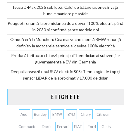
Isuzu D-Max 2026 sub lupă: Calul de bătaie japonez învață
bunele maniere pe asfalt
Peugeot renunță la promisiunea de a deveni 100% electric până
în 2030 și confirmă șapte modele noi
O nouă eră la Munchen: Cea mai veche fabrică BMW renunță
definitiv la motoarele termice și devine 100% electrică
Producătorii auto chinezi, principalii beneficiari ai subvenților
guvernamentale EV din Germania
Deepal lansează noul SUV electric S05: Tehnologie de top și
senzor LiDAR de la aproximativ 17.000 de dolari
ETICHETE
Audi
Bentley
BMW
BYD
Chery
Citroen
Compacte
Dacia
Ferrari
FIAT
Ford
Geely