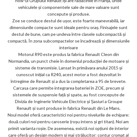
how-ul Grupului Renault își are rădăcinile în Franța, unde
vehiculele și componentele sale de mare valoare sunt
concepute și produse.
Zoe se conduce destul de ușor, este foarte manevrabilă, iar
dimensiunile compacte sunt ideale pentru oraș. Finisajele sunt
destul de bune, cam pe undeva între clasele subcompactă și
compactă. În zona subcompactelor se încadrează și dimensiunile
interioare
Motorul R90 este produs la fabrica Renault Cleon din
Normandia, un punct cheie în domeniul producției de motoare și
sisteme de transmisie. Lansat în primăvara anului 2015 și
cunoscut inițial ca R240, acest motor a fost dezvoltat în
întregime de Renault și a dus la completarea a 95 de brevete.
Carcasa care permite integrarea bateriei în ZOE, precum și
sistemele de suspensie față și spate, au fost concepute de
Divizia de Inginerie Vehicule Electrice și Șasiuri a Groupe
Renault și sunt produse în fabrica Renault din Le Mans.
Noul model oferă caracteristici noi pentru nivelurile de echipare:
două culori noi pentru caroserie (roșu intens și gri titan). Noi am
primit varianta roșie. De asemenea, există noi opțiuni de interior
care oferă un design modern și mai strălucitor: contur cromat al