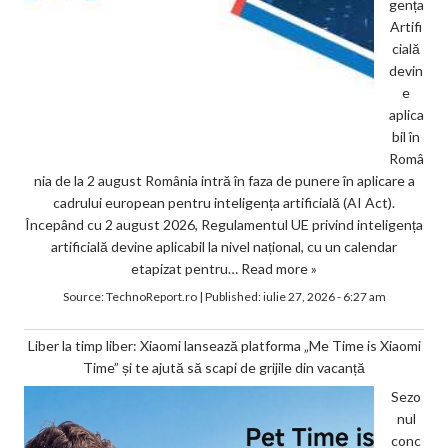
gența
Artifi
cială
devin
e
aplica
bil în
Româ
nia de la 2 august România intră în faza de punere în aplicare a
cadrului european pentru inteligența artificială (AI Act).
Începând cu 2 august 2026, Regulamentul UE privind inteligența
artificială devine aplicabil la nivel național, cu un calendar
etapizat pentru…
Read more »
Source:
TechnoReport.ro
|
Published:
iulie 27, 2026 - 6:27 am
Liber la timp liber: Xiaomi lansează platforma „Me Time is Xiaomi
Time” și te ajută să scapi de grijile din vacanță
Sezo
nul
conc