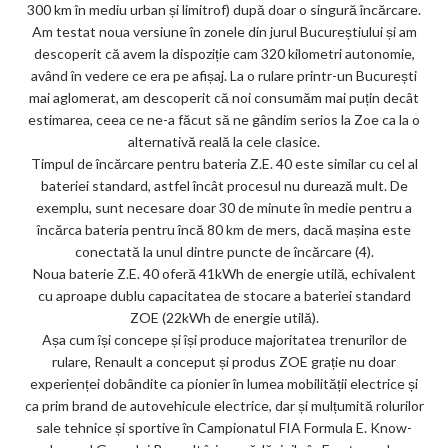
300 km în mediu urban și limitrof) după doar o singură încărcare.
ks
Am testat noua versiune în zonele din jurul Bucureștiului și am
descoperit că avem la dispoziție cam 320 kilometri autonomie,
având în vedere ce era pe afișaj. La o rulare printr-un București
mai aglomerat, am descoperit că noi consumăm mai puțin decât
estimarea, ceea ce ne-a făcut să ne gândim serios la Zoe ca la o
alternativă reală la cele clasice.
Timpul de încărcare pentru bateria Z.E. 40 este similar cu cel al
bateriei standard, astfel încât procesul nu durează mult. De
exemplu, sunt necesare doar 30 de minute în medie pentru a
încărca bateria pentru încă 80 km de mers, dacă mașina este
conectată la unul dintre puncte de încărcare (4).
Noua baterie Z.E. 40 oferă 41kWh de energie utilă, echivalent
cu aproape dublu capacitatea de stocare a bateriei standard
ZOE (22kWh de energie utilă).
Așa cum își concepe și își produce majoritatea trenurilor de
rulare, Renault a conceput și produs ZOE grație nu doar
experienței dobândite ca pionier în lumea mobilității electrice și
ca prim brand de autovehicule electrice, dar și mulțumită rolurilor
sale tehnice și sportive în Campionatul FIA Formula E. Know-