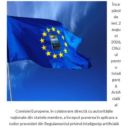
Înce
pând
de
ieri, 2
augu
st
2026,
Ofici
ul
pentr
u
Inteli
genț
ă
Artifi
cială
al
Comisiei Europene, în colaborare directă cu autoritățile
naționale din statele membre, a început punerea în aplicare a
noilor prevederi din Regulamentul privind inteligența artificială