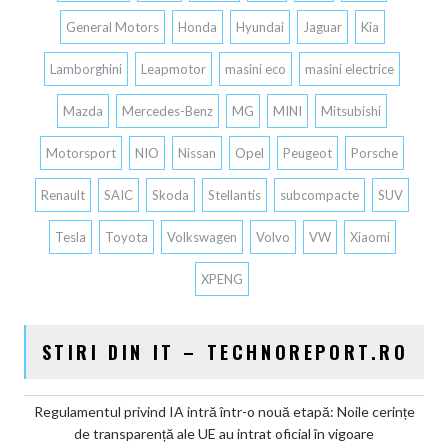
General Motors
Honda
Hyundai
Jaguar
Kia
Lamborghini
Leapmotor
masini eco
masini electrice
Mazda
Mercedes-Benz
MG
MINI
Mitsubishi
Motorsport
NIO
Nissan
Opel
Peugeot
Porsche
Renault
SAIC
Skoda
Stellantis
subcompacte
SUV
Tesla
Toyota
Volkswagen
Volvo
VW
Xiaomi
XPENG
STIRI DIN IT – TECHNOREPORT.RO
Regulamentul privind IA intră într-o nouă etapă: Noile cerințe
de transparență ale UE au intrat oficial în vigoare