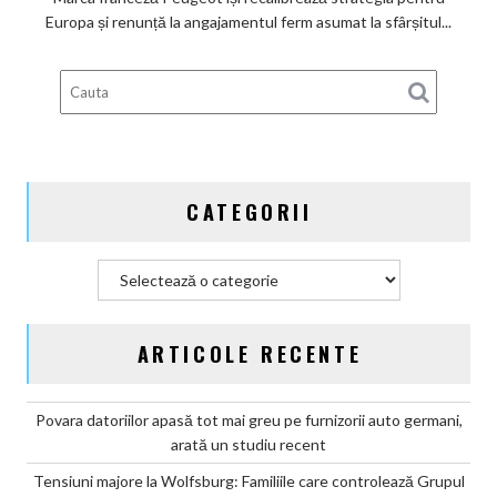
a
Europa și renunță la angajamentul ferm asumat la sfârșitul...
deveni
100%
electric
până
în
2030
și
CATEGORII
confirmă
șapte
modele
Categorii
noi
ARTICOLE RECENTE
Povara datoriilor apasă tot mai greu pe furnizorii auto germani,
arată un studiu recent
Tensiuni majore la Wolfsburg: Familiile care controlează Grupul