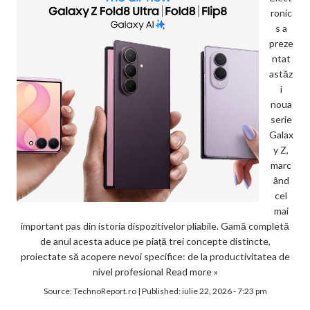
ronic
s a
preze
ntat
astăz
i
noua
serie
Galax
y Z,
marc
ând
cel
mai
important pas din istoria dispozitivelor pliabile. Gamă completă
de anul acesta aduce pe piață trei concepte distincte,
proiectate să acopere nevoi specifice: de la productivitatea de
nivel profesional
Read more »
Source:
TechnoReport.ro
|
Published:
iulie 22, 2026 - 7:23 pm