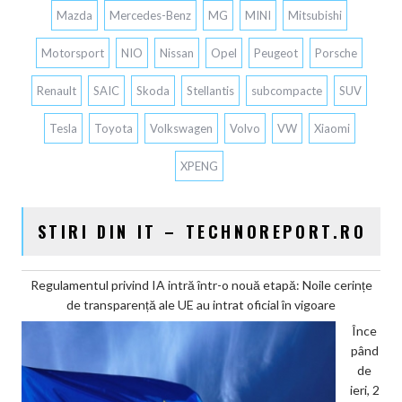
Mazda
Mercedes-Benz
MG
MINI
Mitsubishi
Motorsport
NIO
Nissan
Opel
Peugeot
Porsche
Renault
SAIC
Skoda
Stellantis
subcompacte
SUV
Tesla
Toyota
Volkswagen
Volvo
VW
Xiaomi
XPENG
STIRI DIN IT – TECHNOREPORT.RO
Regulamentul privind IA intră într-o nouă etapă: Noile cerințe
de transparență ale UE au intrat oficial în vigoare
Înce
pând
de
ieri, 2