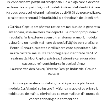
își consolidează poziția internațională. Pe o piață care a devenit
ks
extrem de competitivă, noul model rămâne fidel identității care
i-a adus succesul, oferind mai multe posibilități de personalizare,
o calitate percepută îmbunătățită şi tehnologie de ultimă oră.
« Cu Noul Captur, am păstrat tot ce era mai bun de la generația
anterioară, însă am mers mai departe. La interior propunem o
revoluție, iar la exterior avem o transformare amplă, modelul
asigurând un număr mai mare de posibilități de personalizare.
Pentru Renault, calitatea vieții la bord este o prioritate. Mai
multă calitate, mai multă tehnologie şi o identitate de SUV
reafirmată: Noul Captur păstrează atuurile care i-au adus
succesul, reinventându-se în același timp.»
Laurens van den Acker, Director Design Industrial Groupe
Renault
A doua generație a modelului, bazată pe noua platformă
modulară a Alianței, se înscrie în viziunea grupului cu privire la
mobilitatea de mâine, oferind tot ce este mai bun din punct de
vedere tehnologic în termeni de :