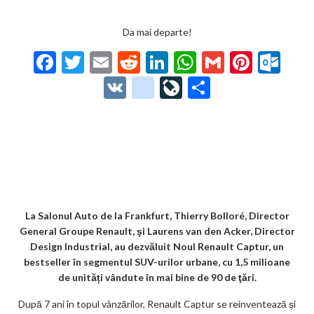
Da mai departe!
F
T
E
R
Li
W
G
Pi
O
ac
w
m
e
n
h
m
nt
ut
V
g
Li
P
e
itt
ai
d
ke
at
ai
er
lo
K
o
ve
ar
b
er
l
di
dI
s
l
es
o
o
Jo
ta
o
t
n
A
t
k.
gl
ur
je
o
p
co
e_
n
az
k
p
m
b
al
ă
o
La Salonul Auto de la Frankfurt, Thierry Bolloré, Director
General Groupe Renault, şi Laurens van den Acker, Director
o
Design Industrial, au dezvăluit Noul Renault Captur, un
k
bestseller în segmentul SUV-urilor urbane, cu 1,5 milioane
de unități vândute în mai bine de 90 de ţări.
m
După 7 ani în topul vânzărilor, Renault Captur se reinventează și
ar