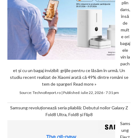
plin
dans,
însă
de
mult
e ori
bagaj
ele
vin la
pach
et și cu un bagaj invizibil: grijile pentru ce lăsăm în urmă. Un
studiu recent realizat de Xiaomi arată că 49% dintre români se
tem de spargeri
Read more »
Source:
TechnoReport.ro
|
Published:
iulie 22, 2026 - 7:31 pm
Samsung revoluționează seria pliabilă: Debutul noilor Galaxy Z
Fold8 Ultra, Fold8 și Flip8
Sams
ung
Elect