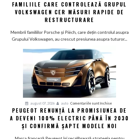
FAMILIILE CARE CONTROLEAZĂ GRUPUL
majore
la
VOLKSWAGEN CER MĂSURI RAPIDE DE
Wolfsburg:
RESTRUCTURARE
Familiile
care
Membrii familiilor Porsche și Piëch, care dețin controlul asupra
controlează
Grupului Volkswagen, au crescut presiunea asupra tuturor...
Grupul
Volkswagen
cer
măsuri
rapide
de
restructurare
pentru
august 07, 2026
auto
Comentariile sunt închise
PEUGEOT RENUNȚĂ LA PROMISIUNEA DE
Peugeot
A DEVENI 100% ELECTRIC PÂNĂ ÎN 2030
renunță
la
ȘI CONFIRMĂ ȘAPTE MODELE NOI
promisiunea
de
Marca franceză Peugeot își recalibrează strategia pentru