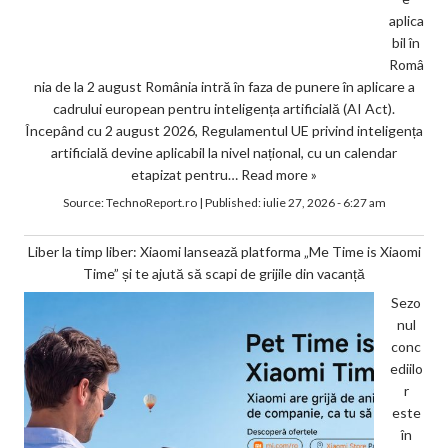
aplica
bil în
Româ
nia de la 2 august România intră în faza de punere în aplicare a
cadrului european pentru inteligența artificială (AI Act).
Începând cu 2 august 2026, Regulamentul UE privind inteligența
artificială devine aplicabil la nivel național, cu un calendar
etapizat pentru…
Read more »
Source:
TechnoReport.ro
|
Published:
iulie 27, 2026 - 6:27 am
Liber la timp liber: Xiaomi lansează platforma „Me Time is Xiaomi
Time” și te ajută să scapi de grijile din vacanță
Sezo
nul
conc
ediilo
r
este
în