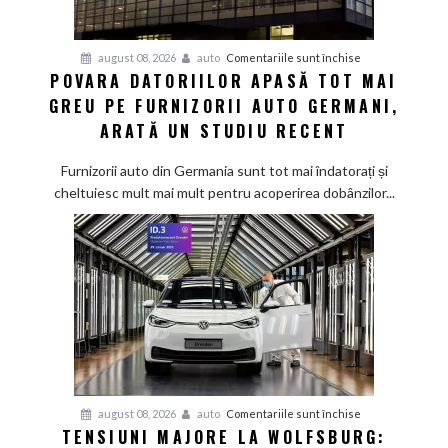
pentru
august 08, 2026
auto
Comentariile sunt închise
POVARA DATORIILOR APASĂ TOT MAI
Povara
GREU PE FURNIZORII AUTO GERMANI,
datoriilor
apasă
ARATĂ UN STUDIU RECENT
tot
mai
Furnizorii auto din Germania sunt tot mai îndatorați și
greu
cheltuiesc mult mai mult pentru acoperirea dobânzilor...
pe
furnizorii
auto
germani,
arată
un
studiu
recent
pentru
august 08, 2026
auto
Comentariile sunt închise
TENSIUNI MAJORE LA WOLFSBURG:
Tensiuni