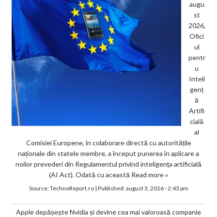
augu
st
2026,
Ofici
ul
pentr
u
Inteli
genț
ă
Artifi
cială
al
Comisiei Europene, în colaborare directă cu autoritățile
naționale din statele membre, a început punerea în aplicare a
noilor prevederi din Regulamentul privind inteligența artificială
(AI Act). Odată cu această
Read more »
Source:
TechnoReport.ro
|
Published:
august 3, 2026 - 2:43 pm
Apple depășește Nvidia și devine cea mai valoroasă companie