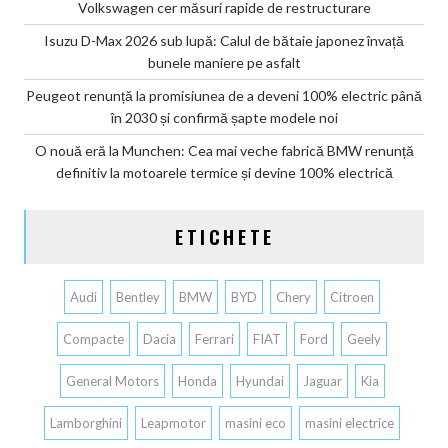
Volkswagen cer măsuri rapide de restructurare
Isuzu D-Max 2026 sub lupă: Calul de bătaie japonez învață
bunele maniere pe asfalt
Peugeot renunță la promisiunea de a deveni 100% electric până
în 2030 și confirmă șapte modele noi
O nouă eră la Munchen: Cea mai veche fabrică BMW renunță
definitiv la motoarele termice și devine 100% electrică
ETICHETE
Audi
Bentley
BMW
BYD
Chery
Citroen
Compacte
Dacia
Ferrari
FIAT
Ford
Geely
General Motors
Honda
Hyundai
Jaguar
Kia
Lamborghini
Leapmotor
masini eco
masini electrice