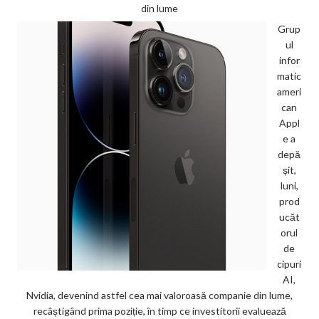
din lume
Grup
ul
infor
matic
ameri
can
Appl
e a
depă
șit,
luni,
prod
ucăt
orul
de
cipuri
AI,
Nvidia, devenind astfel cea mai valoroasă companie din lume,
recâștigând prima poziție, în timp ce investitorii evaluează